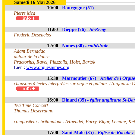
Samedi 16 Mai 2026
10:00
Bourgogne (51)
Pierre Mea
11:00
Dieppe (76) -
St-Remy
Frederic Desenclos
12:00
Nîmes (30) -
cathédrale
Adam Bernadac
autour de la danse
Praetorius, Ravel, Piazzolla, Holst, Bartok
Lien :
www.orguesnimes.org
15:30
Marmoutier (67) -
Atelier de l'Orgue
chansons à textes interprétés sur orgue et guitare. L’organiste
16:00
Dinard (35) -
église anglicane St-B
Tea Time Concert
Thomas Deserranno
compositeurs britanniques (Haendel, Parry, Elgar, Lemare, Ketèl
17:00
Saint-Malo (35) -
Eglise de Rocabey