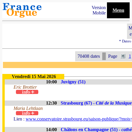
Version
Menu
Mobile
M
e
* Dates
70408 dates
Page
1
Vendredi 15 Mai 2026
10:00
Juvigny (51)
Eric Brottier
12:30
Strasbourg (67) -
Cité de la Musique
Maria Lehtlaan
Lien :
www.conservatoire.strasbourg.eu/saison-publique/?moi
14:00
Châlons en Champagne (51) -
cathé