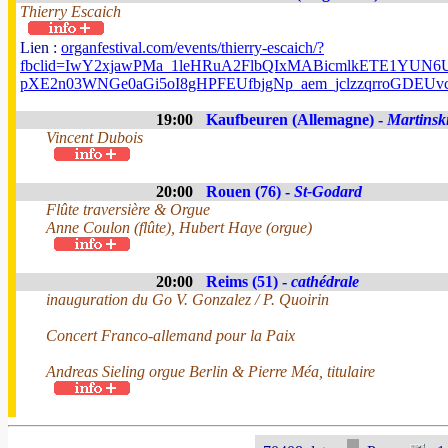
Thierry Escaich
Lien :
organfestival.com/events/thierry-escaich/?
fbclid=IwY2xjawPMa_1leHRuA2FlbQIxMABicmlkETE1YUN
pXE2n03WNGe0aGi5oI8gHPFEUfbjgNp_aem_jclzzqrroGDEUv
19:00
Kaufbeuren (Allemagne) -
Martinsk
Vincent Dubois
20:00
Rouen (76) -
St-Godard
Flûte traversière & Orgue
Anne Coulon (flûte), Hubert Haye (orgue)
20:00
Reims (51) -
cathédrale
inauguration du Go V. Gonzalez / P. Quoirin
Concert Franco-allemand pour la Paix
Andreas Sieling orgue Berlin & Pierre Méa, titulaire