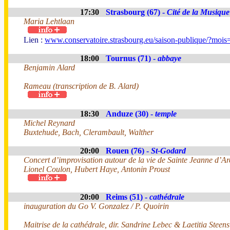
17:30
Strasbourg (67) -
Cité de la Musique
Maria Lehtlaan
Lien :
www.conservatoire.strasbourg.eu/saison-publique/?moi
18:00
Tournus (71) -
abbaye
Benjamin Alard
Rameau (transcription de B. Alard)
18:30
Anduze (30) -
temple
Michel Reynard
Buxtehude, Bach, Clerambault, Walther
20:00
Rouen (76) -
St-Godard
Concert d’improvisation autour de la vie de Sainte Jeanne d’Ar
Lionel Coulon, Hubert Haye, Antonin Proust
20:00
Reims (51) -
cathédrale
inauguration du Go V. Gonzalez / P. Quoirin
Maitrise de la cathédrale, dir. Sandrine Lebec & Laetitia Steens