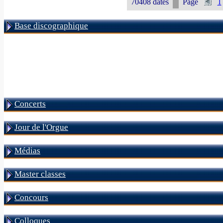
70408 dates
Page
1
Base discographique
Concerts
Jour de l'Orgue
Médias
Master classes
Concours
Colloques