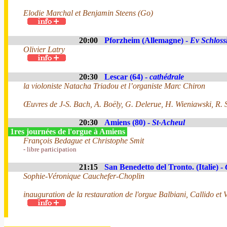
Elodie Marchal et Benjamin Steens (Go)
20:00
Pforzheim (Allemagne) -
Ev Schloss
Olivier Latry
20:30
Lescar (64) -
cathédrale
la violoniste Natacha Triadou et l’organiste Marc Chiron
Œuvres de J-S. Bach, A. Boëly, G. Delerue, H. Wieniawski, R.
20:30
Amiens (80) -
St-Acheul
1res journées de l'orgue à Amiens
François Bedague et Christophe Smit
- libre participation
21:15
San Benedetto del Tronto. (Italie) -
Sophie-Véronique Cauchefer-Choplin
inauguration de la restauration de l'orgue Balbiani, Callido et 