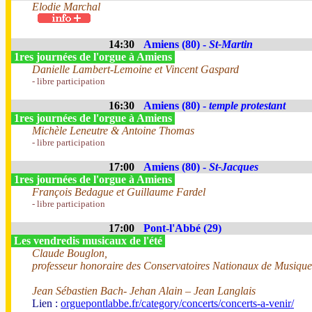
Elodie Marchal
14:30
Amiens (80) -
St-Martin
1res journées de l'orgue à Amiens
Danielle Lambert-Lemoine et Vincent Gaspard
- libre participation
16:30
Amiens (80) -
temple protestant
1res journées de l'orgue à Amiens
Michèle Leneutre & Antoine Thomas
- libre participation
17:00
Amiens (80) -
St-Jacques
1res journées de l'orgue à Amiens
François Bedague et Guillaume Fardel
- libre participation
17:00
Pont-l'Abbé (29)
Les vendredis musicaux de l'été
Claude Bouglon,
professeur honoraire des Conservatoires Nationaux de Musique
Jean Sébastien Bach- Jehan Alain – Jean Langlais
Lien :
orguepontlabbe.fr/category/concerts/concerts-a-venir/