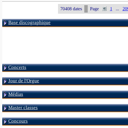
70408 dates
Page
1
...
20
Base discographique
Concerts
Jour de l'Orgue
Médias
Master classes
Concours