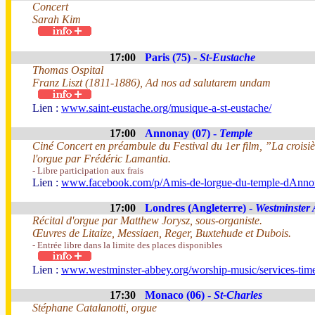
Concert
Sarah Kim
17:00
Paris (75) -
St-Eustache
Thomas Ospital
Franz Liszt (1811-1886), Ad nos ad salutarem undam
Lien :
www.saint-eustache.org/musique-a-st-eustache/
17:00
Annonay (07) -
Temple
Ciné Concert en préambule du Festival du 1er film, ”La croisiè
l'orgue par Frédéric Lamantia.
- Libre participation aux frais
Lien :
www.facebook.com/p/Amis-de-lorgue-du-temple-dAnno
17:00
Londres (Angleterre) -
Westminster
Récital d'orgue par Matthew Jorysz, sous-organiste.
Œuvres de Litaize, Messiaen, Reger, Buxtehude et Dubois.
- Entrée libre dans la limite des places disponibles
Lien :
www.westminster-abbey.org/worship-music/services-times
17:30
Monaco (06) -
St-Charles
Stéphane Catalanotti, orgue