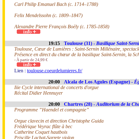
Carl Philip Emanuel Bach (c. 1714–1788)
Felix Mendelssohn (c. 1809–1847)
Alexandre Pierre François Boëly (c. 1785-1858)
19:15
Toulouse (31) -
Basilique Saint-Sern
Toulouse, Cœur de Lumières : Saint-Sernin Millénaire, spectacle
Présence en direct du chœur de la basilique Saint-Sernin, la 
- À partir de 24,99 €
Lien :
toulouse.coeurdelumieres.fr/
20:00
Alcala de Los Agules (Espagne) -
Ég
Iiie Cycle international de concerts d'orgue
Récital Didier Hennuyer
20:00
Chartres (28) -
Auditorium de la Cha
Programme ”Haendel et compagnie”
Orgue clavecin et direction Christophe Guida
Frédérique Veyrac flûte à bec
Catherine Coquet hautbois
Priscille Lachat-Sarrete violon