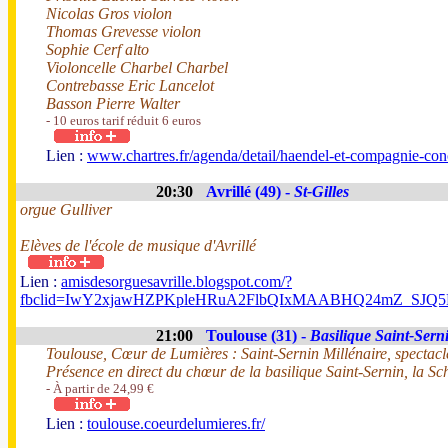
Nicolas Gros violon
Thomas Grevesse violon
Sophie Cerf alto
Violoncelle Charbel Charbel
Contrebasse Eric Lancelot
Basson Pierre Walter
- 10 euros tarif réduit 6 euros
Lien :
www.chartres.fr/agenda/detail/haendel-et-compagnie-con
20:30
Avrillé (49) -
St-Gilles
orgue Gulliver
Elèves de l'école de musique d'Avrillé
Lien :
amisdesorguesavrille.blogspot.com/?
fbclid=IwY2xjawHZPKpleHRuA2FlbQIxMAABHQ24mZ_SJQ
21:00
Toulouse (31) -
Basilique Saint-Sern
Toulouse, Cœur de Lumières : Saint-Sernin Millénaire, spectacle
Présence en direct du chœur de la basilique Saint-Sernin, la 
- À partir de 24,99 €
Lien :
toulouse.coeurdelumieres.fr/