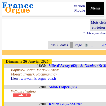
Version
Menu
Mobile
Mots clef
et région
* Dates (j/mm/aaa
70408 dates
Page
1
...
20
Dimanche 26 Janvier 2025
16:30
Ville-d'Avray (92) -
St-Nicolas / St-
Baptiste-Florian Marle-Ouvrard
Mozart, Franck, Rachmaninov
Lien :
www.amis-orgue-vda.fr
17:00
Saint-Tropez (83)
William Fielding
17:00
Rouen (76) -
St-Ouen