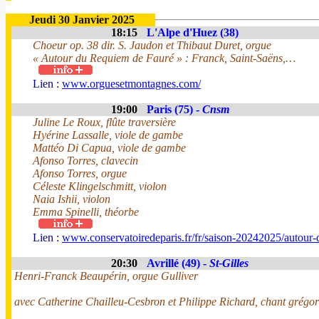
Jeudi 30 Janvier 2025
18:15
L'Alpe d'Huez (38)
Choeur op. 38 dir. S. Jaudon et Thibaut Duret, orgue
« Autour du Requiem de Fauré » : Franck, Saint-Saëns,…
Lien :
www.orguesetmontagnes.com/
19:00
Paris (75) -
Cnsm
Juline Le Roux, flûte traversière
Hyérine Lassalle, viole de gambe
Mattéo Di Capua, viole de gambe
Afonso Torres, clavecin
Afonso Torres, orgue
Céleste Klingelschmitt, violon
Naia Ishii, violon
Emma Spinelli, théorbe
Lien :
www.conservatoiredeparis.fr/fr/saison-20242025/autour-d
20:30
Avrillé (49) -
St-Gilles
Henri-Franck Beaupérin, orgue Gulliver
avec Catherine Chailleu-Cesbron et Philippe Richard, chant grégor