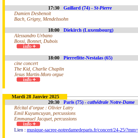
17:30
Gaillard (74) -
St-Pierre
Damien Desbenoit
Bach, Grigny, Mendelssohn
18:00
Diekirch (Luxembourg)
Alessandro Urbano
Bossi, Bonnet, Dubois
18:00
Pierrefitte-Nestalas (65)
cine concert
The Kid, Charlie Chaplin
Jesus Martin-Moro orgue
Mardi 28 Janvier 2025
20:30
Paris (75) -
cathédrale Notre-Dame
Récital d’orgue : Olivier Latry
Emil Kuyumcuyan, percussions
Emmanuel Jacquet, percussions
Lien :
musique-sacree-notredamedeparis.fr/concert/24-25/?mm