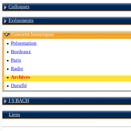
Colloques
Evénements
Concerts historiques
Présentation
Bordeaux
Paris
Radio
Archives
Duruflé
J S BACH
Liens