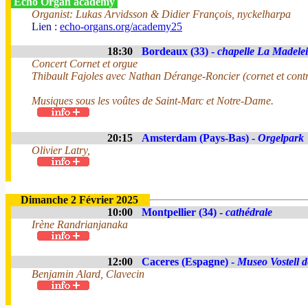
Echo Organ academy
Organist: Lukas Arvidsson & Didier François, nyckelharpa
Lien :
echo-organs.org/academy25
18:30
Bordeaux (33) -
chapelle La Madele
Concert Cornet et orgue
Thibault Fajoles avec Nathan Dérange-Roncier (cornet et contr
Musiques sous les voûtes de Saint-Marc et Notre-Dame.
20:15
Amsterdam (Pays-Bas) -
Orgelpark
Olivier Latry,
Dimanche 2 Février 2025
10:00
Montpellier (34) -
cathédrale
Irène Randrianjanaka
12:00
Caceres (Espagne) -
Museo Vostell d
Benjamin Alard, Clavecin