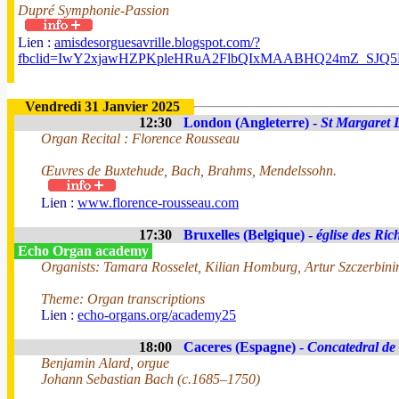
Dupré Symphonie-Passion
Lien :
amisdesorguesavrille.blogspot.com/?
fbclid=IwY2xjawHZPKpleHRuA2FlbQIxMAABHQ24mZ_SJQ
Vendredi 31 Janvier 2025
12:30
London (Angleterre) -
St Margaret 
Organ Recital : Florence Rousseau
Œuvres de Buxtehude, Bach, Brahms, Mendelssohn.
Lien :
www.florence-rousseau.com
17:30
Bruxelles (Belgique) -
église des Ric
Echo Organ academy
Organists: Tamara Rosselet, Kilian Homburg, Artur Szczerbini
Theme: Organ transcriptions
Lien :
echo-organs.org/academy25
18:00
Caceres (Espagne) -
Concatedral de
Benjamin Alard, orgue
Johann Sebastian Bach (c.1685–1750)