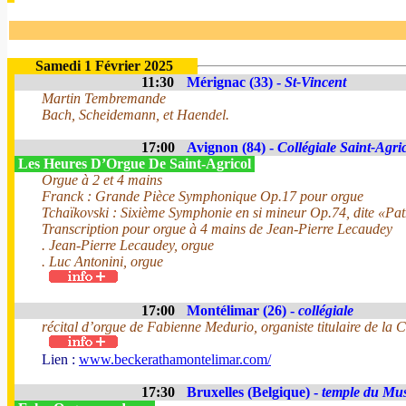
Samedi 1 Février 2025
11:30
Mérignac (33) -
St-Vincent
Martin Tembremande
Bach, Scheidemann, et Haendel.
17:00
Avignon (84) -
Collégiale Saint-Agri
Les Heures D’Orgue De Saint-Agricol
Orgue à 2 et 4 mains
Franck : Grande Pièce Symphonique Op.17 pour orgue
Tchaïkovski : Sixième Symphonie en si mineur Op.74, dite «Pa
Transcription pour orgue à 4 mains de Jean-Pierre Lecaudey
. Jean-Pierre Lecaudey, orgue
. Luc Antonini, orgue
17:00
Montélimar (26) -
collégiale
récital d’orgue de Fabienne Medurio, organiste titulaire de la C
Lien :
www.beckerathamontelimar.com/
17:30
Bruxelles (Belgique) -
temple du Mu