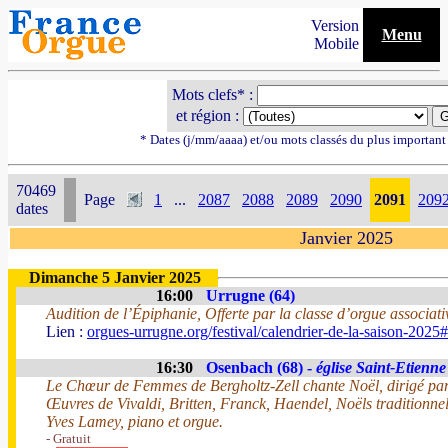
Version
Menu
Mobile
Mots clefs* :
et région :
* Dates (j/mm/aaaa) et/ou mots classés du plus importan
70469
Page
1
...
2087
2088
2089
2090
2091
209
dates
Janvier 2025
Dimanche 5 Janvier 2025
16:00
Urrugne (64)
Audition de l’Épiphanie, Offerte par la classe d’orgue associati
Lien :
orgues-urrugne.org/festival/calendrier-de-la-saison-2025#
16:30
Osenbach (68) -
église Saint-Etienne
Le Chœur de Femmes de Bergholtz-Zell chante Noël, dirigé par
Œuvres de Vivaldi, Britten, Franck, Haendel, Noëls traditionnel
Yves Lamey, piano et orgue.
- Gratuit