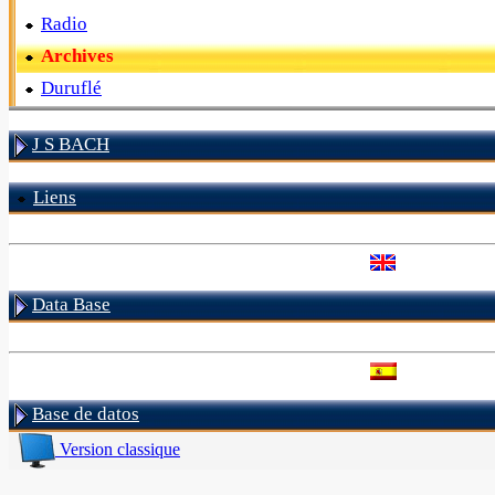
Radio
Archives
Duruflé
J S BACH
Liens
Data Base
Base de datos
Version classique