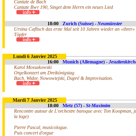
Cantate de Bach
Cantate Bwv 190, Singet dem Herrn ein neues Lied
18:00
Zurich (Suisse) -
Neumünster
Ursina Caflisch das erste Mal seit 10 Jahren wieder an «ihrer
Töpfer
Lundi 6 Janvier 2025
16:00
Munich (Allemagne) -
Jesuitenkirch
Karol Mossakowski
Orgelkonzert am Dreikönigstag
Bach, Widor, Nowowiejski, Dupré & Improvisation.
Mardi 7 Janvier 2025
18:00
Metz (57) -
St-Maximim
Rencontre autour de L'orchestre baroque avec Ton Koopman, ju
la loge)
Pierre Pascal, musicologue.
Puis concert d'orgue