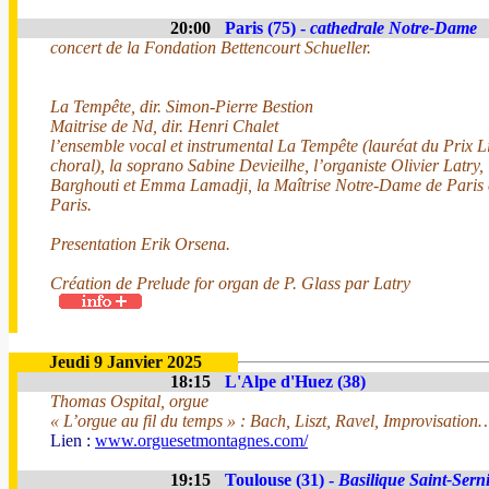
20:00
Paris (75) -
cathedrale Notre-Dame
concert de la Fondation Bettencourt Schueller.
La Tempête, dir. Simon-Pierre Bestion
Maitrise de Nd, dir. Henri Chalet
l’ensemble vocal et instrumental La Tempête (lauréat du Prix L
choral), la soprano Sabine Devieilhe, l’organiste Olivier Latry,
Barghouti et Emma Lamadji, la Maîtrise Notre-Dame de Paris 
Paris.
Presentation Erik Orsena.
Création de Prelude for organ de P. Glass par Latry
Jeudi 9 Janvier 2025
18:15
L'Alpe d'Huez (38)
Thomas Ospital, orgue
« L’orgue au fil du temps » : Bach, Liszt, Ravel, Improvisation
Lien :
www.orguesetmontagnes.com/
19:15
Toulouse (31) -
Basilique Saint-Sern