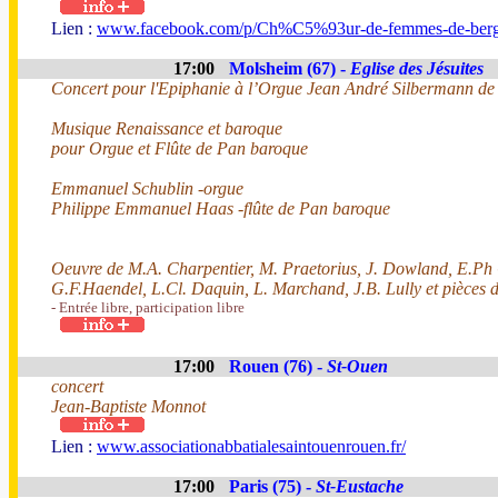
Lien :
www.facebook.com/p/Ch%C5%93ur-de-femmes-de-bergh
17:00
Molsheim (67) -
Eglise des Jésuites
Concert pour l'Epiphanie à l’Orgue Jean André Silbermann de
Musique Renaissance et baroque
pour Orgue et Flûte de Pan baroque
Emmanuel Schublin -orgue
Philippe Emmanuel Haas -flûte de Pan baroque
Oeuvre de M.A. Charpentier, M. Praetorius, J. Dowland, E.Ph C
G.F.Haendel, L.Cl. Daquin, L. Marchand, J.B. Lully et pièces 
- Entrée libre, participation libre
17:00
Rouen (76) -
St-Ouen
concert
Jean-Baptiste Monnot
Lien :
www.associationabbatialesaintouenrouen.fr/
17:00
Paris (75) -
St-Eustache