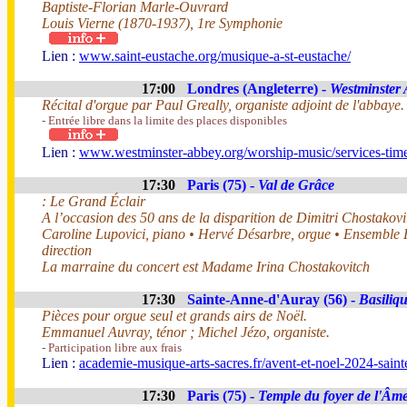
Baptiste-Florian Marle-Ouvrard
Louis Vierne (1870-1937), 1re Symphonie
Lien :
www.saint-eustache.org/musique-a-st-eustache/
17:00
Londres (Angleterre) -
Westminster
Récital d'orgue par Paul Greally, organiste adjoint de l'abbaye
- Entrée libre dans la limite des places disponibles
Lien :
www.westminster-abbey.org/worship-music/services-times
17:30
Paris (75) -
Val de Grâce
: Le Grand Éclair
A l’occasion des 50 ans de la disparition de Dimitri Chostakov
Caroline Lupovici, piano • Hervé Désarbre, orgue • Ensemble 
direction
La marraine du concert est Madame Irina Chostakovitch
17:30
Sainte-Anne-d'Auray (56) -
Basiliq
Pièces pour orgue seul et grands airs de Noël.
Emmanuel Auvray, ténor ; Michel Jézo, organiste.
- Participation libre aux frais
Lien :
academie-musique-arts-sacres.fr/avent-et-noel-2024-saint
17:30
Paris (75) -
Temple du foyer de l'Âm