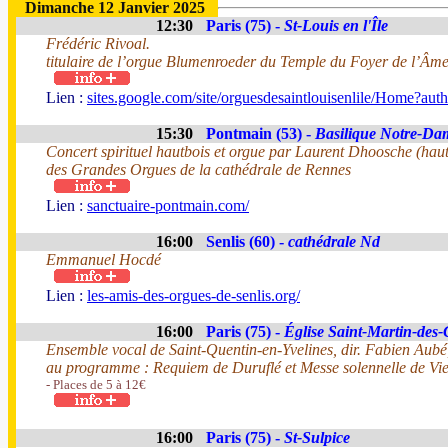
Dimanche 12 Janvier 2025
12:30
Paris (75) -
St-Louis en l'Île
Frédéric Rivoal.
titulaire de l’orgue Blumenroeder du Temple du Foyer de l’Âme
Lien :
sites.google.com/site/orguesdesaintlouisenlile/Home?aut
15:30
Pontmain (53) -
Basilique Notre-Da
Concert spirituel hautbois et orgue par Laurent Dhoosche (haut
des Grandes Orgues de la cathédrale de Rennes
Lien :
sanctuaire-pontmain.com/
16:00
Senlis (60) -
cathédrale Nd
Emmanuel Hocdé
Lien :
les-amis-des-orgues-de-senlis.org/
16:00
Paris (75) -
Église Saint-Martin-des
Ensemble vocal de Saint-Quentin-en-Yvelines, dir. Fabien Aubé
au programme : Requiem de Duruflé et Messe solennelle de Vie
- Places de 5 à 12€
16:00
Paris (75) -
St-Sulpice