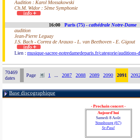
Audition : Karol Mossakowski
Ch.M. Widor : 5ème Symphonie
16:00
Paris (75) -
cathédrale Notre-Dame
audition
Jean-Pierre Leguay
J.S. Bach - Correa de Arauxo - L. van Beethoven - E. Gigout
Lien :
musique-sacree-notredamedeparis.fr/categorie/audition
70469
Page
1
...
2087
2088
2089
2090
2091
209
dates
Base discographique
- Prochain concert -
Aujourd'hui
Samedi 8 Août
Strasbourg (67)
St-Paul