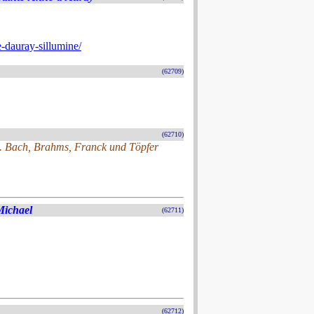
e-dauray-sillumine/
(62709)
(62710)
el. Bach, Brahms, Franck und Töpfer
Michael
(62711)
(62712)