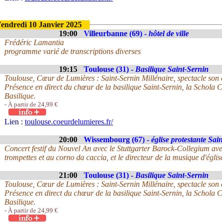
endredi 10 Janvier 2025
19:00
Villeurbanne (69) -
hôtel de ville
Frédéric Lamantia
programme varié de transcriptions diverses
19:15
Toulouse (31) -
Basilique Saint-Sernin
Toulouse, Cœur de Lumières : Saint-Sernin Millénaire, spectacle son 
Présence en direct du chœur de la basilique Saint-Sernin, la Schola
Basilique.
- À partir de 24,99 €
Lien :
toulouse.coeurdelumieres.fr/
20:00
Wissembourg (67) -
église protestante Sai
Concert festif du Nouvel An avec le Stuttgarter Barock-Collegium a
trompettes et au corno da caccia, et le directeur de la musique d'égli
21:00
Toulouse (31) -
Basilique Saint-Sernin
Toulouse, Cœur de Lumières : Saint-Sernin Millénaire, spectacle son 
Présence en direct du chœur de la basilique Saint-Sernin, la Schola
Basilique.
- À partir de 24,99 €