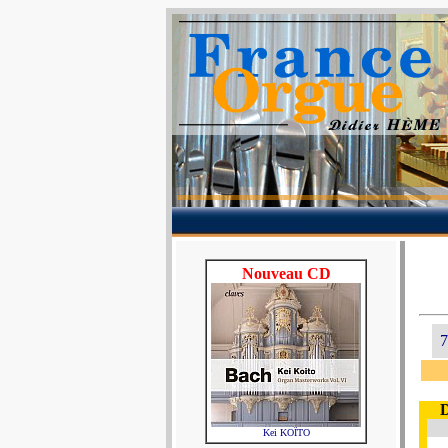
Nouveau CD
7
D
Kei KOÏTO