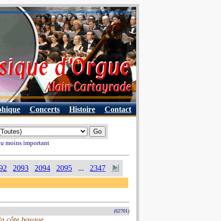
phique
Concerts
Histoire
Contact
 au moins important
92
2093
2094
2095
...
2347
(62701)
 la côte basque