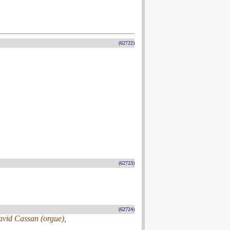
(62722)
(62723)
(62724)
avid Cassan (orgue),