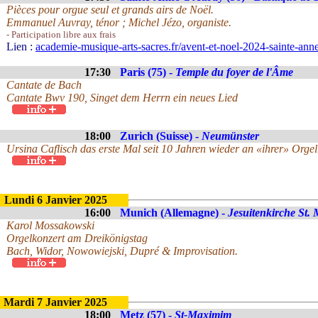
Pièces pour orgue seul et grands airs de Noël.
Emmanuel Auvray, ténor ; Michel Jézo, organiste.
- Participation libre aux frais
Lien :
academie-musique-arts-sacres.fr/avent-et-noel-2024-sainte-ann
17:30
Paris (75) -
Temple du foyer de l'Âme
Cantate de Bach
Cantate Bwv 190, Singet dem Herrn ein neues Lied
18:00
Zurich (Suisse) -
Neumünster
Ursina Caflisch das erste Mal seit 10 Jahren wieder an «ihrer» Org
Lundi 6 Janvier 2025
16:00
Munich (Allemagne) -
Jesuitenkirche St. 
Karol Mossakowski
Orgelkonzert am Dreikönigstag
Bach, Widor, Nowowiejski, Dupré & Improvisation.
Mardi 7 Janvier 2025
18:00
Metz (57) -
St-Maximim