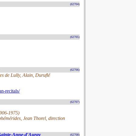
(62704)
(62705)
(62706)
es de Lully, Alain, Duruflé
-recitals/
(62707)
1906-1975)
hémérides, Jean Thorel, direction
 Sainte-Anne-d'Auray
(62708)