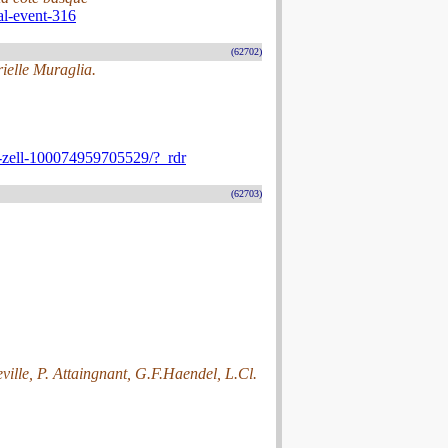
val-event-316
(62702)
ielle Muraglia.
zell-100074959705529/?_rdr
(62703)
ille, P. Attaingnant, G.F.Haendel, L.Cl.