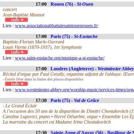
17:00
Rouen (76) -
St-Ouen
concert
Jean-Baptiste Monnot
Lien :
www.associationabbatialesaintouenrouen.fr/
17:00
Paris (75) -
St-Eustache
Baptiste-Florian Marle-Ouvrard
Louis Vierne (1870-1937), 1re Symphonie
Lien :
www.saint-eustache.org/musique-a-st-eustache/
17:00
Londres (Angleterre) -
Westminster Abbey
Récital d'orgue par Paul Greally, organiste adjoint de l'abbaye. Œuvr
- Entrée libre dans la limite des places disponibles
Lien :
www.westminster-abbey.org/worship-music/services-times/organ
17:30
Paris (75) -
Val de Grâce
: Le Grand Éclair
A l’occasion des 50 ans de la disparition de Dimitri Chostakovitch (
Caroline Lupovici, piano • Hervé Désarbre, orgue • Ensemble Les Ép
La marraine du concert est Madame Irina Chostakovitch
17:30
Sainte-Anne-d'Auray (56) -
Basilique de