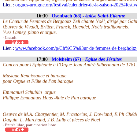
Lien :
orgues-urrugne.org/festival/calendrier-de-la-saison-2025#festi
16:30
Osenbach (68) -
église Saint-Etienne
Le Chœur de Femmes de Bergholtz-Zell chante Noël, dirigé par Gabr
Œuvres de Vivaldi, Britten, Franck, Haendel, Noëls traditionnels.
Yves Lamey, piano et orgue.
- Gratuit
Lien :
www.facebook.com/p/Ch%C5%93ur-de-femmes-de-bergholtz-
17:00
Molsheim (67) -
Eglise des Jésuites
Concert pour l'Epiphanie à l’Orgue Jean André Silbermann de 1781.
Musique Renaissance et baroque
pour Orgue et Flûte de Pan baroque
Emmanuel Schublin -orgue
Philippe Emmanuel Haas -flûte de Pan baroque
Oeuvre de M.A. Charpentier, M. Praetorius, J. Dowland, E.Ph Chédev
Daquin, L. Marchand, J.B. Lully et pièces de Noël
- Entrée libre, participation libre