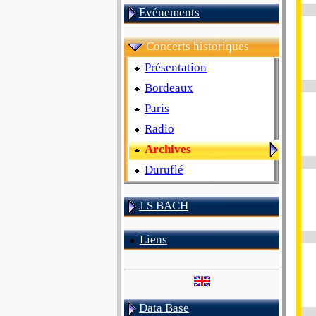
Evénements
Concerts historiques
Présentation
Bordeaux
Paris
Radio
Archives
Duruflé
J S BACH
Liens
Data Base