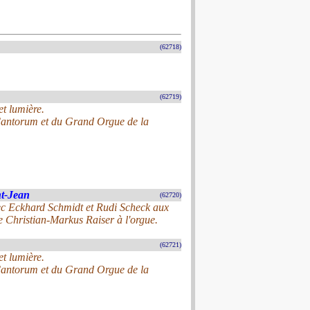
(62718)
(62719)
et lumière.
 Cantorum et du Grand Orgue de la
nt-Jean
(62720)
vec Eckhard Schmidt et Rudi Scheck aux
se Christian-Markus Raiser à l'orgue.
(62721)
et lumière.
 Cantorum et du Grand Orgue de la