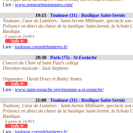
Lien :
www.orguesetmontagnes.com/
19:15
Toulouse (31) -
Basilique Saint-Sernin
Toulouse, Cœur de Lumières : Saint-Sernin Millénaire, spectacle son 
Présence en direct du chœur de la basilique Saint-Sernin, la Schola
Basilique.
- À partir de 24,99 €
Lien :
toulouse.coeurdelumieres.fr/
20:30
Paris (75) -
St-Eustache
Concert du Choir of Saint Paul's college
Direction musicale : Jack Stephens
Organistes : David Drury et Bailey Yeates
Lien :
www.saint-eustache.org/musique-a-st-eustache/
21:00
Toulouse (31) -
Basilique Saint-Sernin
Toulouse, Cœur de Lumières : Saint-Sernin Millénaire, spectacle son 
Présence en direct du chœur de la basilique Saint-Sernin, la Schola
Basilique.
- À partir de 24,99 €
Lien :
toulouse.coeurdelumieres.fr/