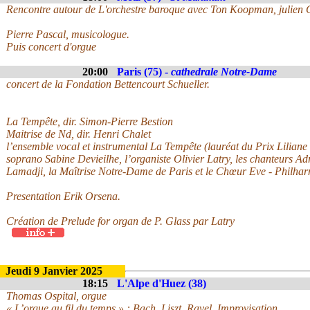
Rencontre autour de L'orchestre baroque avec Ton Koopman, julien Ch
Pierre Pascal, musicologue.
Puis concert d'orgue
20:00
Paris (75) -
cathedrale Notre-Dame
concert de la Fondation Bettencourt Schueller.
La Tempête, dir. Simon-Pierre Bestion
Maitrise de Nd, dir. Henri Chalet
l’ensemble vocal et instrumental La Tempête (lauréat du Prix Liliane 
soprano Sabine Devieilhe, l’organiste Olivier Latry, les chanteurs 
Lamadji, la Maîtrise Notre-Dame de Paris et le Chœur Eve - Philhar
Presentation Erik Orsena.
Création de Prelude for organ de P. Glass par Latry
Jeudi 9 Janvier 2025
18:15
L'Alpe d'Huez (38)
Thomas Ospital, orgue
« L’orgue au fil du temps » : Bach, Liszt, Ravel, Improvisation…