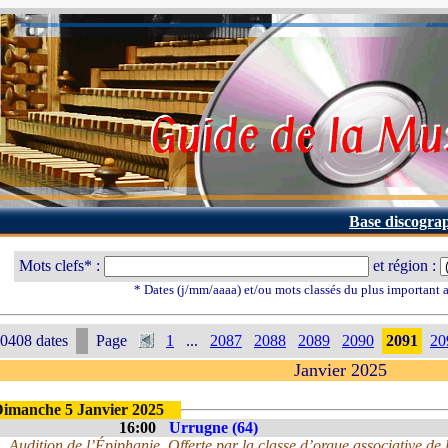
Base discogra
Mots clefs* :
et région :
* Dates (j/mm/aaaa) et/ou mots classés du plus important
0408 dates
Page
1
...
2087
2088
2089
2090
2091
20
Janvier 2025
imanche 5 Janvier 2025
16:00
Urrugne (64)
Audition de l’Épiphanie, Offerte par la classe d’orgue associative de