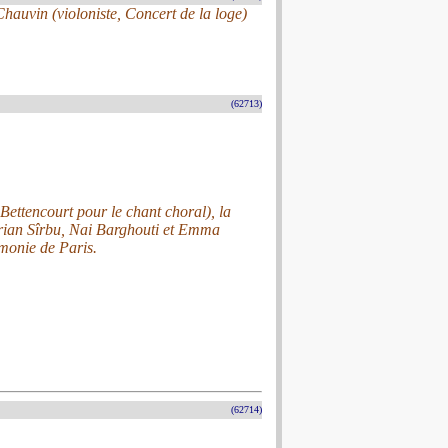
auvin (violoniste, Concert de la loge)
(62713)
Bettencourt pour le chant choral), la
Adrian Sîrbu, Nai Barghouti et Emma
monie de Paris.
(62714)