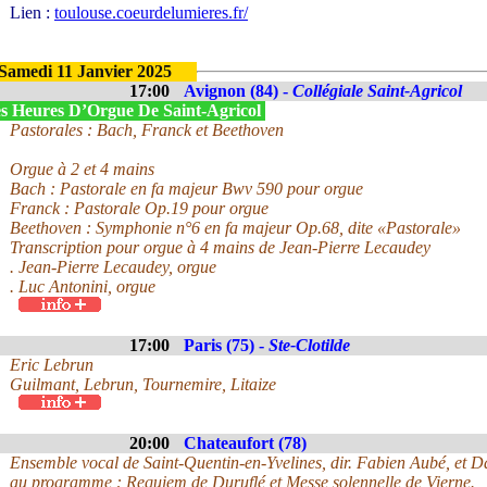
Lien :
toulouse.coeurdelumieres.fr/
Samedi 11 Janvier 2025
17:00
Avignon (84) -
Collégiale Saint-Agricol
s Heures D’Orgue De Saint-Agricol
Pastorales : Bach, Franck et Beethoven
Orgue à 2 et 4 mains
Bach : Pastorale en fa majeur Bwv 590 pour orgue
Franck : Pastorale Op.19 pour orgue
Beethoven : Symphonie n°6 en fa majeur Op.68, dite «Pastorale»
Transcription pour orgue à 4 mains de Jean-Pierre Lecaudey
. Jean-Pierre Lecaudey, orgue
. Luc Antonini, orgue
17:00
Paris (75) -
Ste-Clotilde
Eric Lebrun
Guilmant, Lebrun, Tournemire, Litaize
20:00
Chateaufort (78)
Ensemble vocal de Saint-Quentin-en-Yvelines, dir. Fabien Aubé, et D
au programme : Requiem de Duruflé et Messe solennelle de Vierne.