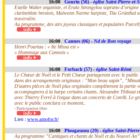
16:00
Gourin (56) -
église Saint-Pierre-et-
Estelle Walter organiste, et Erato Strongylou soprano d’origi
clarinettiste brestois, Maïwenn Narme harpiste, Tiiu Grünthal a
traversière.
Au programme, des airs joyeux classiques et populaires Purcel
16:00
Cannes (06) -
Nd de Bon voyage
Henri Pourtau : « Ite Missa est »
« Hommage aux Cannois »
16:00
Forbach (57) -
église Saint-Rémi
Le Chœur de Noël et le Petit Chœur partageront avec le public
dans des arrangements originaux : ”Mon beau sapin”, ”Minuit
D'autres pièces de Noël plus originales complèteront la partie
accompagnera à la harpe certains chants. Alexandre Thibaut et
avec Thierry Ferré à l'orgue dans un concerto de Corelli. Le g
avec le public conclura ce moment..
- Participation libre
Lien :
www.amofor.fr/
16:00
Plougasnou (29) -
église Saint-Pierre
Au programme ”Cantiques et chants de Noël et du Nouvel An” d