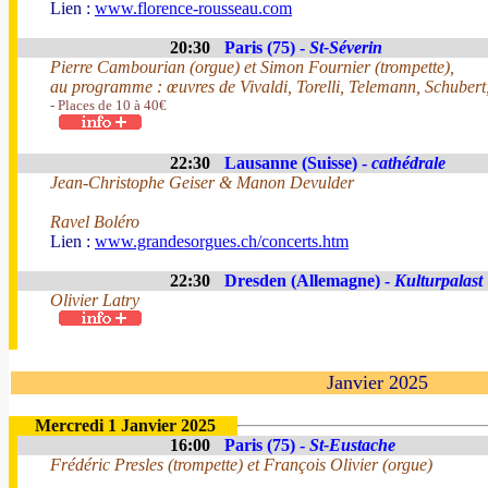
Lien :
www.florence-rousseau.com
20:30
Paris (75) -
St-Séverin
Pierre Cambourian (orgue) et Simon Fournier (trompette),
au programme : œuvres de Vivaldi, Torelli, Telemann, Schubert
- Places de 10 à 40€
22:30
Lausanne (Suisse) -
cathédrale
Jean-Christophe Geiser & Manon Devulder
Ravel Boléro
Lien :
www.grandesorgues.ch/concerts.htm
22:30
Dresden (Allemagne) -
Kulturpalast
Olivier Latry
Janvier 2025
Mercredi 1 Janvier 2025
16:00
Paris (75) -
St-Eustache
Frédéric Presles (trompette) et François Olivier (orgue)