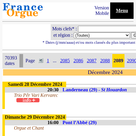
Version
Menu
Mobile
Mots clefs* :
et région :
* Dates (j/mm/aaaa) et/ou mots classés du plus importan
70393
Page
1
...
2085
2086
2087
2088
2089
209
dates
Décembre 2024
Samedi 28 Décembre 2024
20:30
Landerneau (29) -
St Houardon
Trio Pêr Vari Kervarec
Dimanche 29 Décembre 2024
16:00
Pont l’Abbé (29)
Orgue et Chant