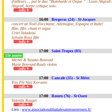
d'ailleurs…, par le duo ”Bombarde et Orgue ” : Louis Abgrall 
Abgrall, harpe celtique solo.
16:00
Bergerac (24) -
St-Jacques
concert de Noël d'occitanie, Allemagne, Espagne et Italie!
flûte, fifre, chant et orgue
Uriel Valadeau
Sylvain Roux fifre
17:00
Saint-Tropez (83)
33e année
Michel & Yasuko Bouvard
Marie Bouvard-Rauly violon
17:00
Cancale (35) -
St Méen
Trio Pêr Vari Kervarec
17:00
Rouen (76) -
St-Ouen
Valentin Rouget
Lien :
www.associationabbatialesaintouenrouen.fr/