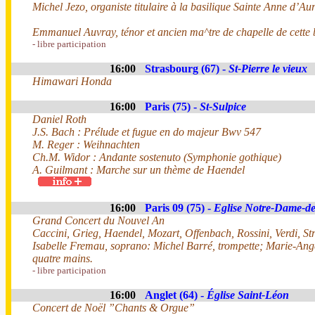
Michel Jezo, organiste titulaire à la basilique Sainte Anne d’Au
Emmanuel Auvray, ténor et ancien ma^tre de chapelle de cette 
- libre participation
16:00
Strasbourg (67) -
St-Pierre le vieux
Himawari Honda
16:00
Paris (75) -
St-Sulpice
Daniel Roth
J.S. Bach : Prélude et fugue en do majeur Bwv 547
M. Reger : Weihnachten
Ch.M. Widor : Andante sostenuto (Symphonie gothique)
A. Guilmant : Marche sur un thème de Haendel
16:00
Paris 09 (75) -
Eglise Notre-Dame-de
Grand Concert du Nouvel An
Caccini, Grieg, Haendel, Mozart, Offenbach, Rossini, Verdi, Straus
Isabelle Fremau, soprano: Michel Barré, trompette; Marie-Ange
quatre mains.
- libre participation
16:00
Anglet (64) -
Église Saint-Léon
Concert de Noël ”Chants & Orgue”