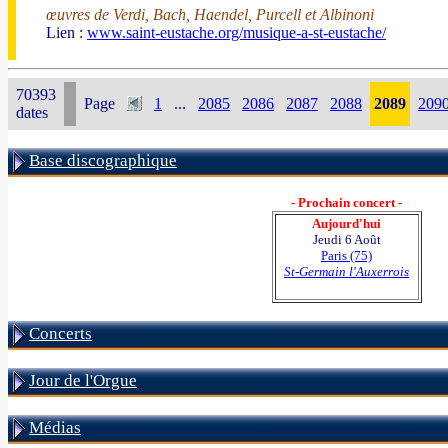
œuvres de Verdi, Bach, Haendel, Purcell et Albinoni
Lien :
www.saint-eustache.org/musique-a-st-eustache/
70393
Page
1
...
2085
2086
2087
2088
2089
209
dates
Base discographique
- Prochain concert -
Aujourd'hui
Jeudi 6 Août
Paris (75)
St-Germain l'Auxerrois
Concerts
Jour de l'Orgue
Médias