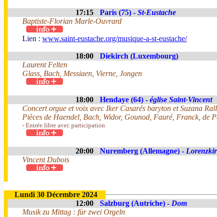
17:15
Paris (75) -
St-Eustache
Baptiste-Florian Marle-Ouvrard
Lien :
www.saint-eustache.org/musique-a-st-eustache/
18:00
Diekirch (Luxembourg)
Laurent Felten
Glass, Bach, Messiaen, Vierne, Jongen
18:00
Hendaye (64) -
église Saint-Vincent
Concert orgue et voix avec Iker Casarés baryton et Suzana Rall
Pièces de Haendel, Bach, Widor, Gounod, Fauré, Franck, de Pa
- Entrée libre avec participation
20:00
Nuremberg (Allemagne) -
Lorenzki
Vincent Dubois
Lundi 30 Décembre 2024
12:00
Salzburg (Autriche) -
Dom
Musik zu Mittag : für zwei Orgeln