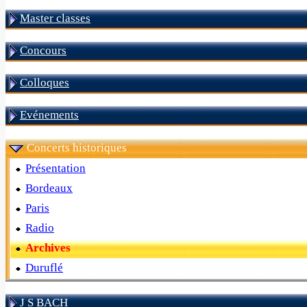
Master classes
Concours
Colloques
Evénements
Concerts historiques
Présentation
Bordeaux
Paris
Radio
Archives
Duruflé
J S BACH