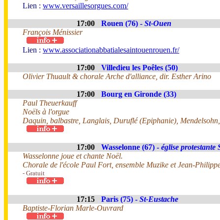
Lien :
www.versaillesorgues.com/
17:00
Rouen (76) -
St-Ouen
François Ménissier
Lien :
www.associationabbatialesaintouenrouen.fr/
17:00
Villedieu les Poêles (50)
Olivier Thuault & chorale Arche d'alliance, dir. Esther Arino
17:00
Bourg en Gironde (33)
Paul Theuerkauff
Noëls à l'orgue
Daquin, balbastre, Langlais, Duruflé (Epiphanie), Mendelsohn
17:00
Wasselonne (67) -
église protestante
Wasselonne joue et chante Noël.
Chorale de l'école Paul Fort, ensemble Muzike et Jean-Philippe
- Gratuit
17:15
Paris (75) -
St-Eustache
Baptiste-Florian Marle-Ouvrard