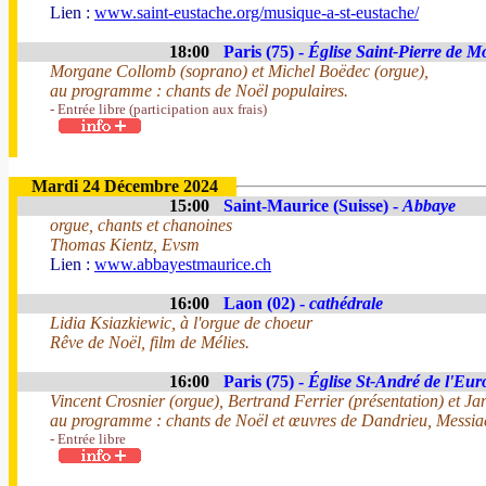
Lien :
www.saint-eustache.org/musique-a-st-eustache/
18:00
Paris (75) -
Église Saint-Pierre de M
Morgane Collomb (soprano) et Michel Boëdec (orgue),
au programme : chants de Noël populaires.
- Entrée libre (participation aux frais)
Mardi 24 Décembre 2024
15:00
Saint-Maurice (Suisse) -
Abbaye
orgue, chants et chanoines
Thomas Kientz, Evsm
Lien :
www.abbayestmaurice.ch
16:00
Laon (02) -
cathédrale
Lidia Ksiazkiewic, à l'orgue de choeur
Rêve de Noël, film de Mélies.
16:00
Paris (75) -
Église St-André de l'Eur
Vincent Crosnier (orgue), Bertrand Ferrier (présentation) et J
au programme : chants de Noël et œuvres de Dandrieu, Messia
- Entrée libre