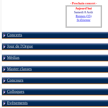
- Prochain concert -
Aujourd'hui
Samedi 8 Août
Rennes (35)
St-Etienne
Concerts
Jour de l'Orgue
Médias
Master classes
Concours
Colloques
Evénements