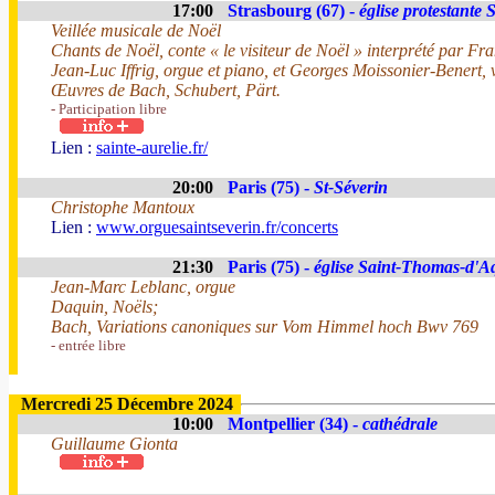
17:00
Strasbourg (67) -
église protestante 
Veillée musicale de Noël
Chants de Noël, conte « le visiteur de Noël » interprété par Fran
Jean-Luc Iffrig, orgue et piano, et Georges Moissonier-Benert, v
Œuvres de Bach, Schubert, Pärt.
- Participation libre
Lien :
sainte-aurelie.fr/
20:00
Paris (75) -
St-Séverin
Christophe Mantoux
Lien :
www.orguesaintseverin.fr/concerts
21:30
Paris (75) -
église Saint-Thomas-d'A
Jean-Marc Leblanc, orgue
Daquin, Noëls;
Bach, Variations canoniques sur Vom Himmel hoch Bwv 769
- entrée libre
Mercredi 25 Décembre 2024
10:00
Montpellier (34) -
cathédrale
Guillaume Gionta