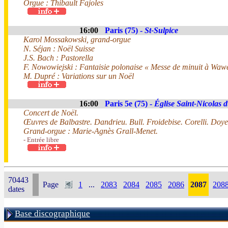
Orgue : Thibault Fajoles
16:00
Paris (75) -
St-Sulpice
Karol Mossakowski, grand-orgue
N. Séjan : Noël Suisse
J.S. Bach : Pastorella
F. Nowowiejski : Fantaisie polonaise « Messe de minuit à Waw
M. Dupré : Variations sur un Noël
16:00
Paris 5e (75) -
Église Saint-Nicolas
Concert de Noël.
Œuvres de Balbastre. Dandrieu. Bull. Froidebise. Corelli. Doye
Grand-orgue : Marie-Agnès Grall-Menet.
- Entrée libre
70443
Page
1
...
2083
2084
2085
2086
2087
208
dates
Base discographique