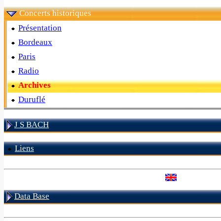
Concerts historiques
Présentation
Bordeaux
Paris
Radio
Archives
Duruflé
J S BACH
Liens
Data Base