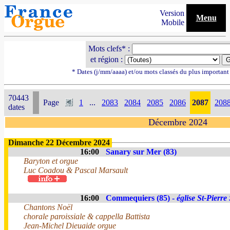
Version
Menu
Mobile
Mots clefs* :
et région :
* Dates (j/mm/aaaa) et/ou mots classés du plus importan
70443
Page
1
...
2083
2084
2085
2086
2087
208
dates
Décembre 2024
Dimanche 22 Décembre 2024
16:00
Sanary sur Mer (83)
Baryton et orgue
Luc Coadou & Pascal Marsault
16:00
Commequiers (85) -
église St-Pierre
Chantons Noël
chorale paroissiale & cappella Battista
Jean-Michel Dieuaide orgue