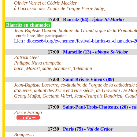
Olivier Vernet et Cédric Meckler
à l’occasion des 25 ans de l’orgue Pierre Saby,
17:00
Biarritz (64) -
église St-Martin
Biarritz en chamades
Jean-Baptiste Dupont, titulaire du Grand orgue de la Primatia
- entrée libre, libre participation
Lien :
diocese64.org/evenement/festival-biarritz-en-chamades-2
17:00
Marseille (13) -
abbaye St-Victor
Patrick Geel
Philippe Nava trompette
bach, Mozart, satie, Schubert, Telemann
17:00
Saint-Bris-le-Vineux (89)
Jean-Baptiste Lasserre, co-titulaire de l’orgue de la cathédrale
d’œuvres, datant des Xvi e et Xvii e siècle, de Giovanni De M
Georg Muffat, Gaetano Valeri, Jean-François Dandrieu, Claud
17:00
Saint-Paul-Trois-Chateaux (26) -
ca
Pierre Farago
17:30
Paris (75) -
Val de Grâce
Bougies…