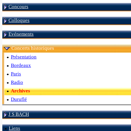
Concours
Colloques
Evénements
Concerts historiques
Présentation
Bordeaux
Paris
Radio
Archives
Duruflé
J S BACH
Liens