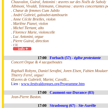
Chauvalon, Guiral, Antonini : œuvres sur des Noëls de Saboly
Albinoni, Vivaldi, Telemann, Cimarosa : œuvres concertantes p
. Chœur de femmes Cum Jubilo
. André Gabriel, galoubet-tambourin
. Anne Cécile Brielles, violon
. Marlène Pianet, violon
. Michel Tiertant, alto
. Florence Marie, violoncelle
. Luc Antonini, orgue
. Pierre Guiral, direction
- 15E
17:00
Forbach (57) -
église protestante
Concert Orgue & 4 sacqueboutes
Raphaël Robyns, Daniel Serafini, Joren Elsen, Fabien Moulaer
Thierry Ferré, orgue/
Œuvres de Gabrieli, Marini, Cavalli...
Lien :
www.festivaldorgues.org/Programme.htm
17:00
Caumont-sur-Durance (83)
Jean-Pierre Baston.
17:00
Strasbourg (67) -
Ste-Aurélie