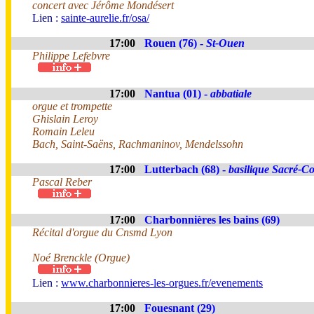
concert avec Jérôme Mondésert
Lien :
sainte-aurelie.fr/osa/
17:00
Rouen (76) -
St-Ouen
Philippe Lefebvre
17:00
Nantua (01) -
abbatiale
orgue et trompette
Ghislain Leroy
Romain Leleu
Bach, Saint-Saëns, Rachmaninov, Mendelssohn
17:00
Lutterbach (68) -
basilique Sacré-C
Pascal Reber
17:00
Charbonnières les bains (69)
Récital d'orgue du Cnsmd Lyon
Noé Brenckle (Orgue)
Lien :
www.charbonnieres-les-orgues.fr/evenements
17:00
Fouesnant (29)