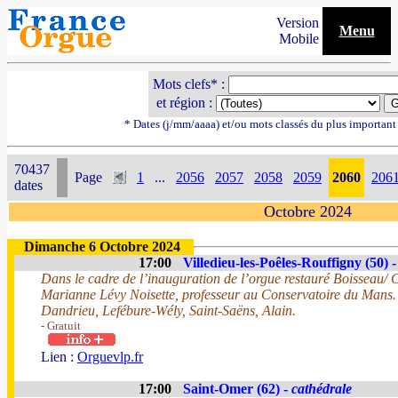
Version
Menu
Mobile
Mots clefs* :
et région :
* Dates (j/mm/aaaa) et/ou mots classés du plus importan
70437
Page
1
...
2056
2057
2058
2059
2060
206
dates
Octobre 2024
Dimanche 6 Octobre 2024
17:00
Villedieu-les-Poêles-Rouffigny (50) 
Dans le cadre de l’inauguration de l’orgue restauré Boisseau/ 
Marianne Lévy Noisette, professeur au Conservatoire du Mans.
Dandrieu, Lefébure-Wély, Saint-Saëns, Alain.
- Gratuit
Lien :
Orguevlp.fr
17:00
Saint-Omer (62) -
cathédrale