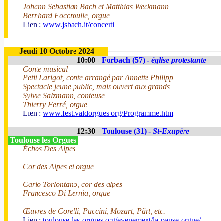
Johann Sebastian Bach et Matthias Weckmann
Bernhard Foccroulle, orgue
Lien :
www.jsbach.it/concerti
Jeudi 10 Octobre 2024
10:00
Forbach (57) -
église protestante
Conte musical
Petit Larigot, conte arrangé par Annette Philipp
Spectacle jeune public, mais ouvert aux grands
Sylvie Salzmann, conteuse
Thierry Ferré, orgue
Lien :
www.festivaldorgues.org/Programme.htm
12:30
Toulouse (31) -
St-Exupère
Toulouse les Orgues
Échos Des Alpes
Cor des Alpes et orgue
Carlo Torlontano, cor des alpes
Francesco Di Lernia, orgue
Œuvres de Corelli, Puccini, Mozart, Pärt, etc.
Lien :
toulouse-les-orgues.org/evenement/la-pause-orgue/