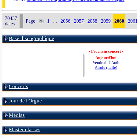
70437
Page
1
...
2056
2057
2058
2059
2060
206
dates
Base discographique
- Prochain concert -
Aujourd'hui
Vendredi 7 Août
Airole (Italie)
Concerts
Jour de l'Orgue
Médias
Master classes