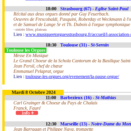
18:00
Strasbourg (67) -
Eglise Saint-Paul
Récital aux deux orgues donné par Guy Feuerbach.
Oeuvres de Frescobaldi, Pasquini, Roberday et Weckmann à l'
et de Samuel de Lange Sr et Th. Dubois à l'orgue symphonique
- entrée libre, plateau
Lien :
www.musiqueetorguesstrasbourg.fr/accueil/l-association-
18:30
Toulouse (31) -
St-Sernin
Toulouse les Orgues
Messe En Musique
Le Grand Choeur de la Schola Cantorum de la Basilique Saint
Jean Persil, chef de chœur
Emmanuel Pelaprat, orgue
Lien :
toulouse-les-orgues.org/evenement/la-pause-orgue/
Mardi 8 Octobre 2024
11:00
Barbezieux (16) -
St-Mathias
Carl Grainger & Choeur du Pays de Chalais
Franck, Fauré
12:30
Marseille (13) -
Notre-Dame du Mon
Jean Barragan et Philippe Nava, trompette