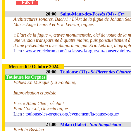
20:00
Saint-Maur-des-Fossés (94) -
Crr
Architectures sonores, Bach/1 : L’Art de la fugue de Johann Se
Marie-Ange Leurent et Eric Lebrun, orgues
« L’art de la fugue », œuvre monumentale, clef de voute de la m
une version transparente à quatre mains, puis ponctuellement à
d’une présentation avec diaporama, par Eric Lebrun, biograph
Lien :
www.ericlebrun.com/la-classe-d-orgue-du-conservatoire-
Mercredi 9 Octobre 2024
20:00
Toulouse (31) -
St-Pierre des Chartr
Toulouse les Orgues
Fables En Musique (La Fontaine)
Improvisation et poésie
Pierre-Alain Clerc, récitant
Paul Goussot, clavecin orgue
Lien :
toulouse-les-orgues.org/evenement/la-pause-orgue/
21:00
Milan (Italie) -
San Simpliciano
Bach in Basilica