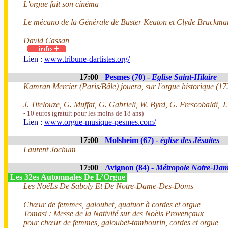
L'orgue fait son cinéma
Le mécano de la Générale de Buster Keaton et Clyde Bruckma
David Cassan
Lien :
www.tribune-dartistes.org/
17:00
Pesmes (70) -
Eglise Saint-Hilaire
Kamran Mercier (Paris/Bâle) jouera, sur l'orgue historique (17
J. Titelouze, G. Muffat, G. Gabrieli, W. Byrd, G. Frescobaldi, J.
- 10 euros (gratuit pour les moins de 18 ans)
Lien :
www.orgue-musique-pesmes.com/
17:00
Molsheim (67) -
église des Jésuites
Laurent Jochum
17:00
Avignon (84) -
Métropole Notre-Da
Les 32es Automnales De L’Orgue
Les NoëLs De Saboly Et De Notre-Dame-Des-Doms
Chœur de femmes, galoubet, quatuor à cordes et orgue
Tomasi : Messe de la Nativité sur des Noëls Provençaux
pour chœur de femmes, galoubet-tambourin, cordes et orgue