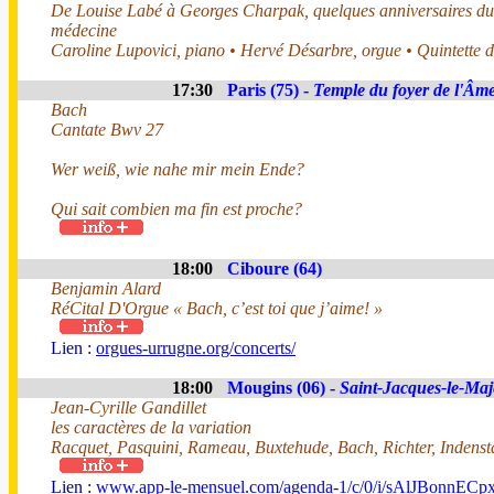
De Louise Labé à Georges Charpak, quelques anniversaires du m
médecine
Caroline Lupovici, piano • Hervé Désarbre, orgue • Quintette 
17:30
Paris (75) -
Temple du foyer de l'Âm
Bach
Cantate Bwv 27
Wer weiß, wie nahe mir mein Ende?
Qui sait combien ma fin est proche?
18:00
Ciboure (64)
Benjamin Alard
RéCital D'Orgue « Bach, c’est toi que j’aime! »
Lien :
orgues-urrugne.org/concerts/
18:00
Mougins (06) -
Saint-Jacques-le-Maj
Jean-Cyrille Gandillet
les caractères de la variation
Racquet, Pasquini, Rameau, Buxtehude, Bach, Richter, Indens
Lien :
www.app-le-mensuel.com/agenda-1/c/0/i/sAlJBonnECpx/je