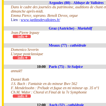
Argoules (80) -
Abbaye de Valloires
Dans le cadre des journées du patrimoine, auditions de chant et
dimanche après-midi.
Emma Pierce, soprano. Benoît Devos, orgue
Lien :
www.jardinsdevalloires.fr/
Graz (Autriche) -
Mariahilf
Jean-Pierre leguay
Meaux (77) -
cathédrale
Domenico Severin
L'orgue postclassique
10:00
Paris (75) -
St-Sulpice
annulé!
Daniel Roth
J.S. Bach : Fantaisie en do mineur Bwv 562
F. Mendelssohn : Prélude et fugue en mi mineur op. 35 n°1
Ch.M. Widor : Choral et Final de la 7e Symphonie
12:00
Auch (32) -
cathédrale