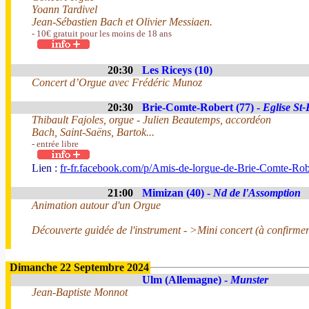
Yoann Tardivel
Jean-Sébastien Bach et Olivier Messiaen.
- 10€ gratuit pour les moins de 18 ans
20:30
Les Riceys (10)
Concert d’Orgue avec Frédéric Munoz
20:30
Brie-Comte-Robert (77) -
Eglise St-
Thibault Fajoles, orgue - Julien Beautemps, accordéon
Bach, Saint-Saëns, Bartok...
- entrée libre
Lien :
fr-fr.facebook.com/p/Amis-de-lorgue-de-Brie-Comte-R
21:00
Mimizan (40) -
Nd de l'Assomption
Animation autour d'un Orgue
Découverte guidée de l'instrument - >Mini concert (à confirmer
Dimanche 22 Septembre 2024
Ulm (Allemagne) -
Munster
Jean-Baptiste Monnot