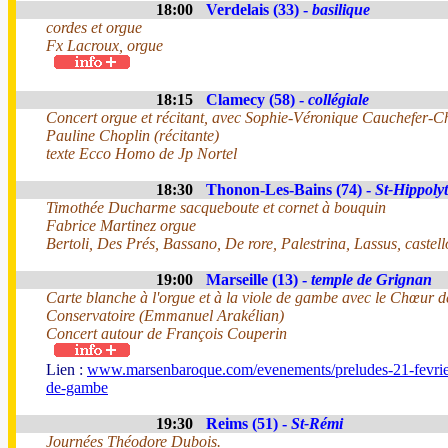
18:00
Verdelais (33) -
basilique
cordes et orgue
Fx Lacroux, orgue
18:15
Clamecy (58) -
collégiale
Concert orgue et récitant, avec Sophie-Véronique Cauchefer-Cho
Pauline Choplin (récitante)
texte Ecco Homo de Jp Nortel
18:30
Thonon-Les-Bains (74) -
St-Hippoly
Timothée Ducharme sacqueboute et cornet à bouquin
Fabrice Martinez orgue
Bertoli, Des Prés, Bassano, De rore, Palestrina, Lassus, castell
19:00
Marseille (13) -
temple de Grignan
Carte blanche à l'orgue et à la viole de gambe avec le Chœur d
Conservatoire (Emmanuel Arakélian)
Concert autour de François Couperin
Lien :
www.marsenbaroque.com/evenements/preludes-21-fevrier-c
de-gambe
19:30
Reims (51) -
St-Rémi
Journées Théodore Dubois.