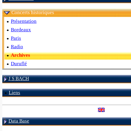
Concerts historiques
Présentation
Bordeaux
Paris
Radio
Archives
Duruflé
J S BACH
Liens
Data Base