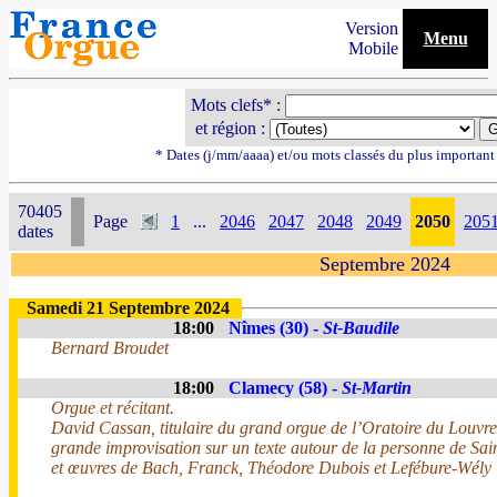
Version
Menu
Mobile
Mots clefs* :
et région :
* Dates (j/mm/aaaa) et/ou mots classés du plus importan
70405
Page
1
...
2046
2047
2048
2049
2050
205
dates
Septembre 2024
Samedi 21 Septembre 2024
18:00
Nîmes (30) -
St-Baudile
Bernard Broudet
18:00
Clamecy (58) -
St-Martin
Orgue et récitant.
David Cassan, titulaire du grand orgue de l’Oratoire du Louvre
grande improvisation sur un texte autour de la personne de Sai
et œuvres de Bach, Franck, Théodore Dubois et Lefébure-Wély