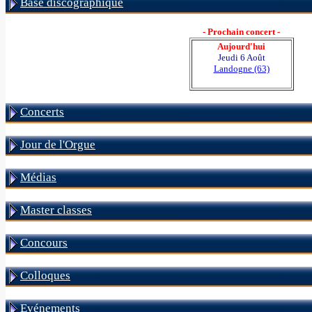
Base discographique
- Prochain concert -
Aujourd'hui
Jeudi 6 Août
Landogne (63)
Concerts
Jour de l'Orgue
Médias
Master classes
Concours
Colloques
Evénements