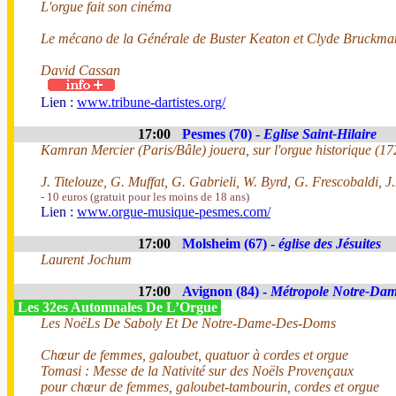
L'orgue fait son cinéma
Le mécano de la Générale de Buster Keaton et Clyde Bruckma
David Cassan
Lien :
www.tribune-dartistes.org/
17:00
Pesmes (70) -
Eglise Saint-Hilaire
Kamran Mercier (Paris/Bâle) jouera, sur l'orgue historique (17
J. Titelouze, G. Muffat, G. Gabrieli, W. Byrd, G. Frescobaldi, J.
- 10 euros (gratuit pour les moins de 18 ans)
Lien :
www.orgue-musique-pesmes.com/
17:00
Molsheim (67) -
église des Jésuites
Laurent Jochum
17:00
Avignon (84) -
Métropole Notre-Da
Les 32es Automnales De L’Orgue
Les NoëLs De Saboly Et De Notre-Dame-Des-Doms
Chœur de femmes, galoubet, quatuor à cordes et orgue
Tomasi : Messe de la Nativité sur des Noëls Provençaux
pour chœur de femmes, galoubet-tambourin, cordes et orgue