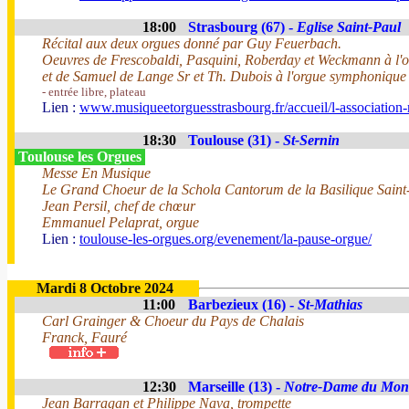
18:00
Strasbourg (67) -
Eglise Saint-Paul
Récital aux deux orgues donné par Guy Feuerbach.
Oeuvres de Frescobaldi, Pasquini, Roberday et Weckmann à l'
et de Samuel de Lange Sr et Th. Dubois à l'orgue symphonique
- entrée libre, plateau
Lien :
www.musiqueetorguesstrasbourg.fr/accueil/l-association-
18:30
Toulouse (31) -
St-Sernin
Toulouse les Orgues
Messe En Musique
Le Grand Choeur de la Schola Cantorum de la Basilique Saint
Jean Persil, chef de chœur
Emmanuel Pelaprat, orgue
Lien :
toulouse-les-orgues.org/evenement/la-pause-orgue/
Mardi 8 Octobre 2024
11:00
Barbezieux (16) -
St-Mathias
Carl Grainger & Choeur du Pays de Chalais
Franck, Fauré
12:30
Marseille (13) -
Notre-Dame du Mon
Jean Barragan et Philippe Nava, trompette