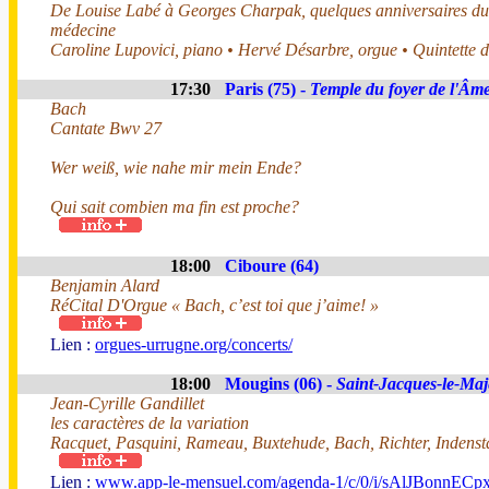
De Louise Labé à Georges Charpak, quelques anniversaires du m
médecine
Caroline Lupovici, piano • Hervé Désarbre, orgue • Quintette 
17:30
Paris (75) -
Temple du foyer de l'Âm
Bach
Cantate Bwv 27
Wer weiß, wie nahe mir mein Ende?
Qui sait combien ma fin est proche?
18:00
Ciboure (64)
Benjamin Alard
RéCital D'Orgue « Bach, c’est toi que j’aime! »
Lien :
orgues-urrugne.org/concerts/
18:00
Mougins (06) -
Saint-Jacques-le-Maj
Jean-Cyrille Gandillet
les caractères de la variation
Racquet, Pasquini, Rameau, Buxtehude, Bach, Richter, Indens
Lien :
www.app-le-mensuel.com/agenda-1/c/0/i/sAlJBonnECpx/je