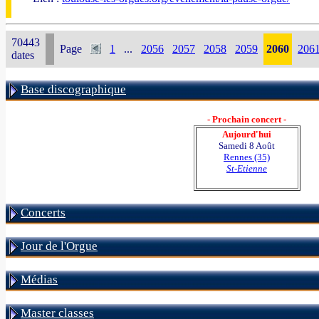
70443
Page
1
...
2056
2057
2058
2059
2060
206
dates
Base discographique
- Prochain concert -
Aujourd'hui
Samedi 8 Août
Rennes (35)
St-Etienne
Concerts
Jour de l'Orgue
Médias
Master classes