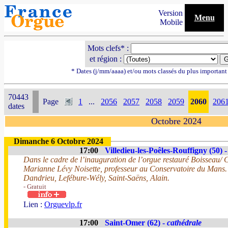
Version
Menu
Mobile
Mots clefs* :
et région :
* Dates (j/mm/aaaa) et/ou mots classés du plus importan
70443
Page
1
...
2056
2057
2058
2059
2060
206
dates
Octobre 2024
Dimanche 6 Octobre 2024
17:00
Villedieu-les-Poêles-Rouffigny (50) 
Dans le cadre de l’inauguration de l’orgue restauré Boisseau/ 
Marianne Lévy Noisette, professeur au Conservatoire du Mans.
Dandrieu, Lefébure-Wély, Saint-Saëns, Alain.
- Gratuit
Lien :
Orguevlp.fr
17:00
Saint-Omer (62) -
cathédrale