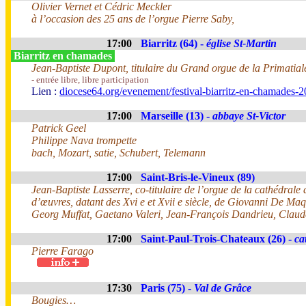
Olivier Vernet et Cédric Meckler
à l’occasion des 25 ans de l’orgue Pierre Saby,
17:00
Biarritz (64) -
église St-Martin
Biarritz en chamades
Jean-Baptiste Dupont, titulaire du Grand orgue de la Primatia
- entrée libre, libre participation
Lien :
diocese64.org/evenement/festival-biarritz-en-chamades-2
17:00
Marseille (13) -
abbaye St-Victor
Patrick Geel
Philippe Nava trompette
bach, Mozart, satie, Schubert, Telemann
17:00
Saint-Bris-le-Vineux (89)
Jean-Baptiste Lasserre, co-titulaire de l’orgue de la cathédrale
d’œuvres, datant des Xvi e et Xvii e siècle, de Giovanni De M
Georg Muffat, Gaetano Valeri, Jean-François Dandrieu, Claud
17:00
Saint-Paul-Trois-Chateaux (26) -
ca
Pierre Farago
17:30
Paris (75) -
Val de Grâce
Bougies…