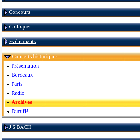
Concours
Colloques
Evénements
Concerts historiques
Présentation
Bordeaux
Paris
Radio
Archives
Duruflé
J S BACH