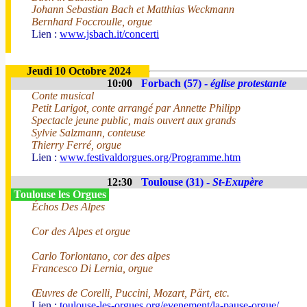
Johann Sebastian Bach et Matthias Weckmann
Bernhard Foccroulle, orgue
Lien :
www.jsbach.it/concerti
Jeudi 10 Octobre 2024
10:00
Forbach (57) -
église protestante
Conte musical
Petit Larigot, conte arrangé par Annette Philipp
Spectacle jeune public, mais ouvert aux grands
Sylvie Salzmann, conteuse
Thierry Ferré, orgue
Lien :
www.festivaldorgues.org/Programme.htm
12:30
Toulouse (31) -
St-Exupère
Toulouse les Orgues
Échos Des Alpes
Cor des Alpes et orgue
Carlo Torlontano, cor des alpes
Francesco Di Lernia, orgue
Œuvres de Corelli, Puccini, Mozart, Pärt, etc.
Lien :
toulouse-les-orgues.org/evenement/la-pause-orgue/