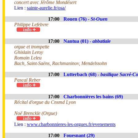
concert avec Jérôme Mondésert
Lien :
sainte-aurelie.fr/osa/
17:00
Rouen (76) -
St-Ouen
Philippe Lefebvre
17:00
Nantua (01) -
abbatiale
orgue et trompette
Ghislain Leroy
Romain Leleu
Bach, Saint-Saëns, Rachmaninov, Mendelssohn
17:00
Lutterbach (68) -
basilique Sacré-C
Pascal Reber
17:00
Charbonnières les bains (69)
Récital d'orgue du Cnsmd Lyon
Noé Brenckle (Orgue)
Lien :
www.charbonnieres-les-orgues.fr/evenements
17:00
Fouesnant (29)