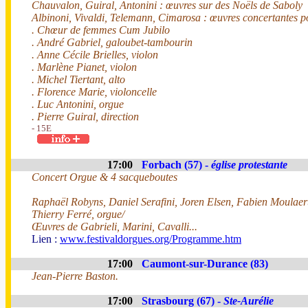
Chauvalon, Guiral, Antonini : œuvres sur des Noëls de Saboly
Albinoni, Vivaldi, Telemann, Cimarosa : œuvres concertantes p
. Chœur de femmes Cum Jubilo
. André Gabriel, galoubet-tambourin
. Anne Cécile Brielles, violon
. Marlène Pianet, violon
. Michel Tiertant, alto
. Florence Marie, violoncelle
. Luc Antonini, orgue
. Pierre Guiral, direction
- 15E
17:00
Forbach (57) -
église protestante
Concert Orgue & 4 sacqueboutes
Raphaël Robyns, Daniel Serafini, Joren Elsen, Fabien Moulaer
Thierry Ferré, orgue/
Œuvres de Gabrieli, Marini, Cavalli...
Lien :
www.festivaldorgues.org/Programme.htm
17:00
Caumont-sur-Durance (83)
Jean-Pierre Baston.
17:00
Strasbourg (67) -
Ste-Aurélie