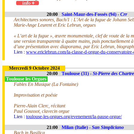
20:00
Saint-Maur-des-Fossés (94) -
Crr
Architectures sonores, Bach/1 : L’Art de la fugue de Johann Se
Marie-Ange Leurent et Eric Lebrun, orgues
« L’art de la fugue », œuvre monumentale, clef de voute de la m
une version transparente à quatre mains, puis ponctuellement à
d’une présentation avec diaporama, par Eric Lebrun, biograph
Lien :
www.ericlebrun.com/la-classe-d-orgue-du-conservatoire-
Mercredi 9 Octobre 2024
20:00
Toulouse (31) -
St-Pierre des Chartr
Toulouse les Orgues
Fables En Musique (La Fontaine)
Improvisation et poésie
Pierre-Alain Clerc, récitant
Paul Goussot, clavecin orgue
Lien :
toulouse-les-orgues.org/evenement/la-pause-orgue/
21:00
Milan (Italie) -
San Simpliciano
Bach in Basilica