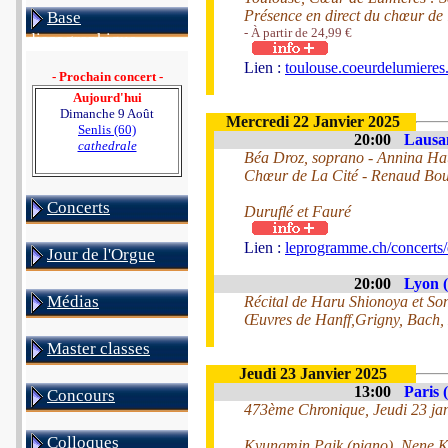
Présence en direct du chœur de 
Base
- À partir de 24,99 €
discographique
Lien :
toulouse.coeurdelumieres.
- Prochain concert -
Aujourd'hui
Dimanche 9 Août
Mercredi 22 Janvier 2025
Senlis (60)
20:00
Lausan
cathedrale
Béa Droz, soprano - Annina Hau
Chœur de La Cité - Renaud Bouv
Concerts
Duruflé et Fauré
Lien :
leprogramme.ch/concerts/d
Jour de l'Orgue
20:00
Lyon (
Médias
Récital de Haru Shionoya et So
Œuvres de Hanff,Grigny, Bach, 
Master classes
Jeudi 23 Janvier 2025
13:00
Paris 
Concours
473ème Chronique, Jeudi 23 ja
Colloques
Kyungmin Paik (piano), Nene Ky