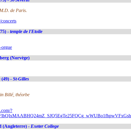
M.D. de Paris.
/concerts
(75) -
temple de l'Etoile
e-orgue
berg (Norvège)
 (49) -
St-Gilles
in Billé, théorbe
t.com/?
A2FlbQIxMAABHQ24mZ_SJQ5EgTe25FQCg_wWUBo1fhpwVFxGsh
 (Angleterre) -
Exeter College