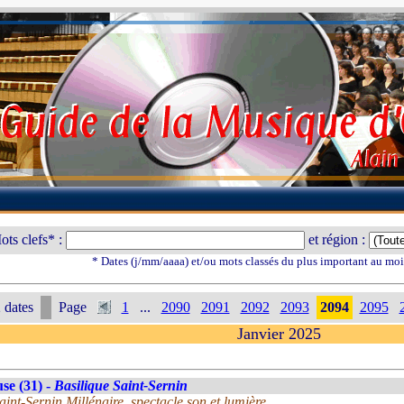
ots clefs* :
et région :
* Dates (j/mm/aaaa) et/ou mots classés du plus important au mo
 dates
Page
1
...
2090
2091
2092
2093
2094
2095
Janvier 2025
se (31) -
Basilique Saint-Sernin
nt-Sernin Millénaire, spectacle son et lumière.