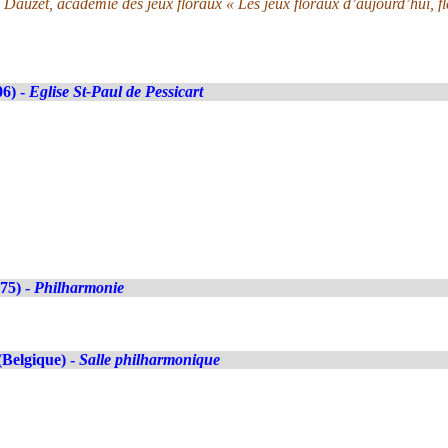
 Dauzet, académie des jeux floraux « Les jeux floraux d’aujourd’hui, f
06) -
Eglise St-Paul de Pessicart
(75) -
Philharmonie
(Belgique) -
Salle philharmonique