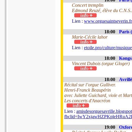
Concert tremplin
Edmond Reuzé, élève du C.N.S.
Lien :
www.orguesaintseverin.fr
18:00
Paris 
Marie-Cécile lahor
Lien :
etoile.pro/culture/musiqu
18:00
Kongs
Vincent Dubois (orgue Gloger)
18:00
Avrillé
Récital sur l’orgue Gulliver.
Henri-Franck Beaupérin
avec Juliette Guichard, viole et Mart
Les concerts d'Anacréon
Lien :
amisdesorguesavrille.blogspo
fbclid=IwY2xjawHZPKpleHRu
19:00
Oxford