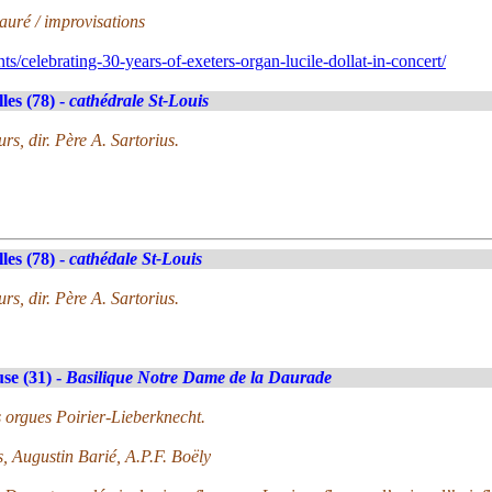
auré / improvisations
s/celebrating-30-years-of-exeters-organ-lucile-dollat-in-concert/
lles (78) -
cathédrale St-Louis
s, dir. Père A. Sartorius.
lles (78) -
cathédale St-Louis
s, dir. Père A. Sartorius.
se (31) -
Basilique Notre Dame de la Daurade
s orgues Poirier-Lieberknecht.
, Augustin Barié, A.P.F. Boëly