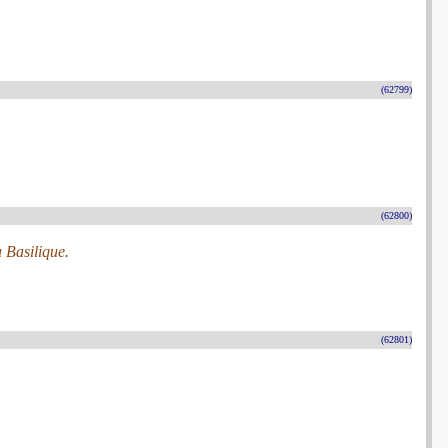
(62799)
(62800)
 Basilique.
(62801)