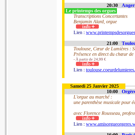
20:30
Angers
Le printemps des orgues
Transcriptions Concertantes
Benjamin Alard, orgue
Lien :
www.printempsdesorgues
21:00
Toulou
Toulouse, Cœur de Lumières : Sai
Présence en direct du chœur de 
- À partir de 24,99 €
Lien :
toulouse.coeurdelumieres.
Samedi 25 Janvier 2025
10:00
Orgère
L'orgue au marché :
une parenthèse musicale pour éco
avec Florence Rousseau, profess
Lien :
www.amisorgueorgeres.
16:00
Paris 