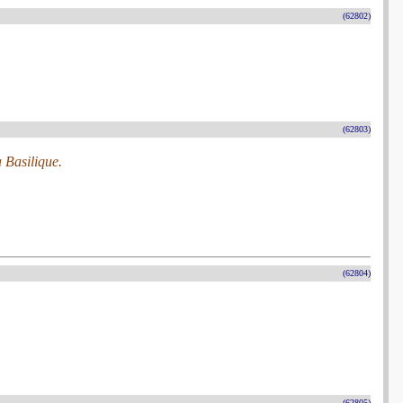
(62802)
(62803)
 Basilique.
(62804)
(62805)