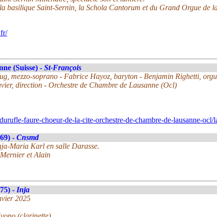
la basilique Saint-Sernin, la Schola Cantorum et du Grand Orgue de la
fr/
ne (Suisse) -
St-François
g, mezzo-soprano - Fabrice Hayoz, baryton - Benjamin Righetti, org
ier, direction - Orchestre de Chambre de Lausanne (Ocl)
urufle-faure-choeur-de-la-cite-orchestre-de-chambre-de-lausanne-ocl/la
69) -
Cnsmd
nja-Maria Karl en salle Darasse.
Mernier et Alain
(75) -
Inja
nvier 2025
ono (clarinette),