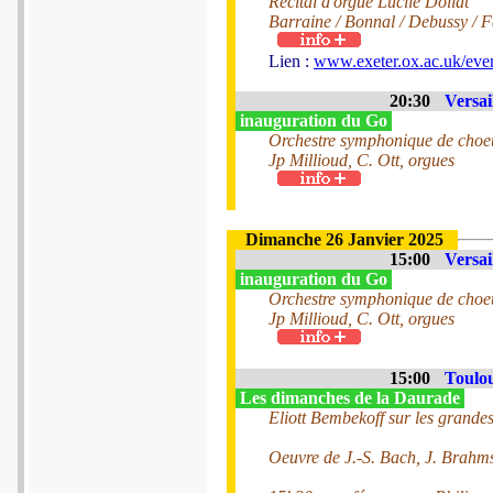
Récital d'orgue Lucile Dollat
Barraine / Bonnal / Debussy / F
Lien :
www.exeter.ox.ac.uk/event
20:30
Versai
inauguration du Go
Orchestre symphonique de choeur
Jp Millioud, C. Ott, orgues
Dimanche 26 Janvier 2025
15:00
Versai
inauguration du Go
Orchestre symphonique de choeur
Jp Millioud, C. Ott, orgues
15:00
Toulou
Les dimanches de la Daurade
Eliott Bembekoff sur les grande
Oeuvre de J.-S. Bach, J. Brahms