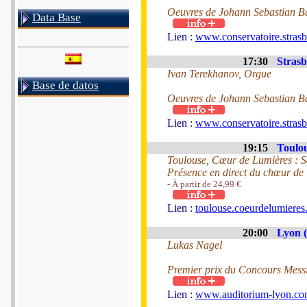
Oeuvres de Johann Sebastian Ba
Data Base
Lien :
www.conservatoire.stras
17:30
Strasb
Ivan Terekhanov, Orgue
Base de datos
Oeuvres de Johann Sebastian Ba
Lien :
www.conservatoire.stras
19:15
Toulou
Toulouse, Cœur de Lumières : Sai
Présence en direct du chœur de 
- À partir de 24,99 €
Lien :
toulouse.coeurdelumieres.
20:00
Lyon (
Lukas Nagel
Premier prix du Concours Mess
Lien :
www.auditorium-lyon.com/f