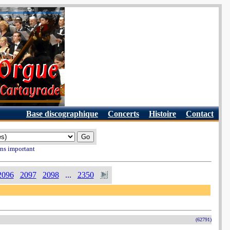
Base discographique
Concerts
Histoire
Contact
ins important
2096
2097
2098
...
2350
(62791)