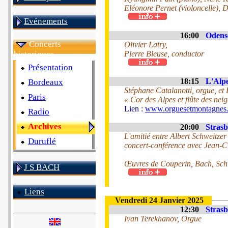
Eléonore Pernet (violoncelle), 
Evénements
16:00
Odens
Concerts
Olivier Latry,
historiques
Pierre Bleuse, conductor
Présentation
18:15
L'Alpe
Bordeaux
Stéphane Catalanotti, orgue, et 
Paris
« Cor des Alpes et flûte des nei
Lien :
www.orguesetmontagnes
Radio
Archives
20:00
Strasb
L'amitié entre Albert Schweitzer
Duruflé
concert-conférence avec Jean
Œuvres de Couperin, Bach, Schw
J S BACH
Liens
Vendredi 24 Janvier 2025
12:30
Strasb
Ivan Terekhanov, Orgue