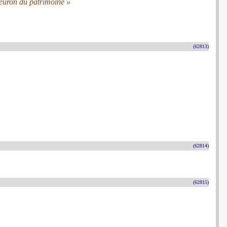
leuron du patrimoine »
(62813)
(62814)
(62815)