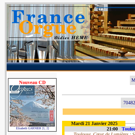
M
Nouveau CD
70482
Mardi 21 Janvier 2025
21:00
Toulou
Elisabeth GARNIER [1; 2]
Toulouse, Cœur de Lumières : Sai