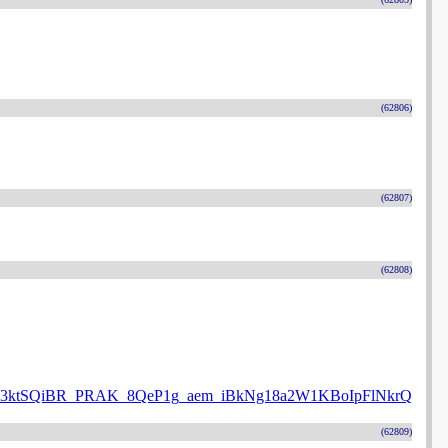
(62806)
(62807)
(62808)
3ktSQiBR_PRAK_8QeP1g_aem_iBkNg18a2W1KBoIpFlNkrQ
(62809)