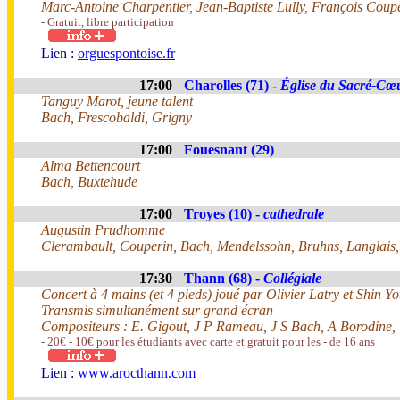
Marc-Antoine Charpentier, Jean-Baptiste Lully, François Coupe
- Gratuit, libre participation
Lien :
orguespontoise.fr
17:00
Charolles (71) -
Église du Sacré-Cœ
Tanguy Marot, jeune talent
Bach, Frescobaldi, Grigny
17:00
Fouesnant (29)
Alma Bettencourt
Bach, Buxtehude
17:00
Troyes (10) -
cathedrale
Augustin Prudhomme
Clerambault, Couperin, Bach, Mendelssohn, Bruhns, Langlais
17:30
Thann (68) -
Collégiale
Concert à 4 mains (et 4 pieds) joué par Olivier Latry et Shin Y
Transmis simultanément sur grand écran
Compositeurs : E. Gigout, J P Rameau, J S Bach, A Borodine,
- 20€ - 10€ pour les étudiants avec carte et gratuit pour les - de 16 ans
Lien :
www.arocthann.com