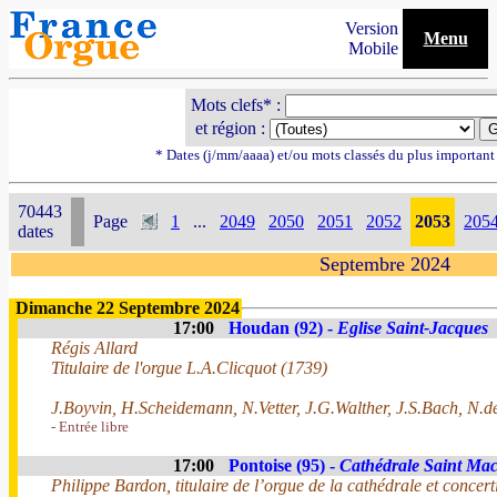
Version
Menu
Mobile
Mots clefs* :
et région :
* Dates (j/mm/aaaa) et/ou mots classés du plus importan
70443
Page
1
...
2049
2050
2051
2052
2053
205
dates
Septembre 2024
Dimanche 22 Septembre 2024
17:00
Houdan (92) -
Eglise Saint-Jacques
Régis Allard
Titulaire de l'orgue L.A.Clicquot (1739)
J.Boyvin, H.Scheidemann, N.Vetter, J.G.Walther, J.S.Bach, N.d
- Entrée libre
17:00
Pontoise (95) -
Cathédrale Saint Ma
Philippe Bardon, titulaire de l’orgue de la cathédrale et concerti