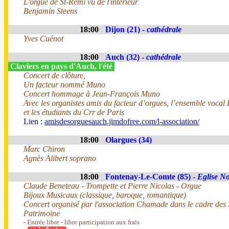
L'orgue de St-Rémi vu de l'intérieur
Benjamin Steens
18:00
Dijon (21) -
cathédrale
Yves Cuénot
18:00
Auch (32) -
cathédrale
Claviers en pays d'Auch, l'été
Concert de clôture,
Un facteur nommé Muno
Concert hommage à Jean-François Muno
Avec les organistes amis du facteur d’orgues, l’ensemble vocal L
et les étudiants du Crr de Paris
Lien :
amisdesorguesauch.jimdofree.com/l-association/
18:00
Olargues (34)
Marc Chiron
Agnès Alibert soprano
18:00
Fontenay-Le-Comte (85) -
Eglise N
Claude Beneteau - Trompette et Pierre Nicolas - Orgue
Bijoux Musicaux (classique, baroque, romantique)
Concert organisé par l'association Chamade dans le cadre de
Patrimoine
- Entrée libre - libre participation aux frais