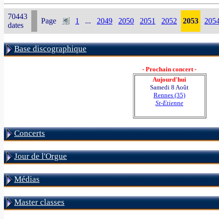
70443
Page
1
...
2049
2050
2051
2052
2053
205
dates
Base discographique
- Prochain concert -
Aujourd'hui
Samedi 8 Août
Rennes (35)
St-Etienne
Concerts
Jour de l'Orgue
Médias
Master classes