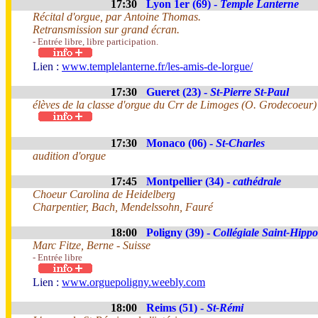
17:30
Lyon 1er (69) -
Temple Lanterne
Récital d'orgue, par Antoine Thomas.
Retransmission sur grand écran.
- Entrée libre, libre participation.
Lien :
www.templelanterne.fr/les-amis-de-lorgue/
17:30
Gueret (23) -
St-Pierre St-Paul
élèves de la classe d'orgue du Crr de Limoges (O. Grodecoeur)
17:30
Monaco (06) -
St-Charles
audition d'orgue
17:45
Montpellier (34) -
cathédrale
Choeur Carolina de Heidelberg
Charpentier, Bach, Mendelssohn, Fauré
18:00
Poligny (39) -
Collégiale Saint-Hippo
Marc Fitze, Berne - Suisse
- Entrée libre
Lien :
www.orguepoligny.weebly.com
18:00
Reims (51) -
St-Rémi