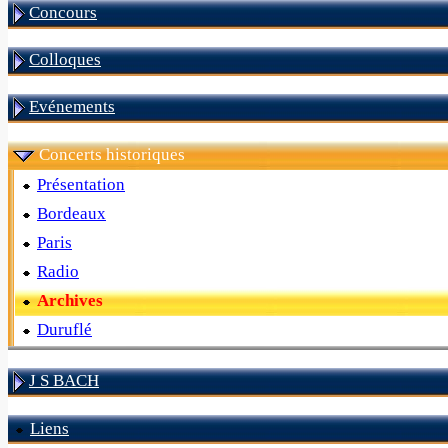
Concours
Colloques
Evénements
Concerts historiques
Présentation
Bordeaux
Paris
Radio
Archives
Duruflé
J S BACH
Liens