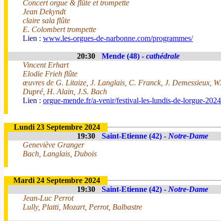
Concert orgue & flûte et trompette
Jean Dekyndt
claire sala flûte
E. Colombert trompette
Lien :
www.les-orgues-de-narbonne.com/programmes/
20:30
Mende (48) -
cathédrale
Vincent Erhart
Elodie Frieh flûte
œuvres de G. Litaize, J. Langlais, C. Franck, J. Demessieux, 
Dupré, H. Alain, J.S. Bach
Lien :
orgue-mende.fr/a-venir/festival-les-lundis-de-lorgue-2024
Lundi 23 Septembre 2024
19:30
Saint-Etienne (42) -
Notre-Dame
Geneviève Granger
Bach, Langlais, Dubois
Mardi 24 Septembre 2024
19:30
Saint-Etienne (42) -
Notre-Dame
Jean-Luc Perrot
Lully, Platti, Mozart, Perrot, Balbastre