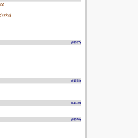
Lee
Merkel
(61567)
(61568)
(61569)
(61570)