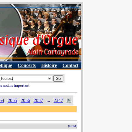
phique
Concerts
Histoire
Contact
 au moins important
54
2055
2056
2057
...
2347
(61561)