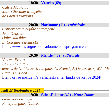
18:30
Vourles (69)
Caline Malnoury
Marc Chevalier trompette
de Bach à Piazzolla
20:30
Narbonne (11) -
cathédrale
Concert orgue & flûte et trompette
Jean Dekyndt
claire sala flûte
E. Colombert trompette
Lien :
www.les-orgues-de-narbonne.com/programmes/
20:30
Mende (48) -
cathédrale
Vincent Erhart
Elodie Frieh flûte
œuvres de G. Litaize, J. Langlais, C. Franck, J. Demessieux, W.A. 
Alain, J.S. Bach
Lien :
orgue-mende.fr/a-venir/festival-les-lundis-de-lorgue-2024/
undi 23 Septembre 2024
19:30
Saint-Etienne (42) -
Notre-Dame
Geneviève Granger
Bach, Langlais, Dubois