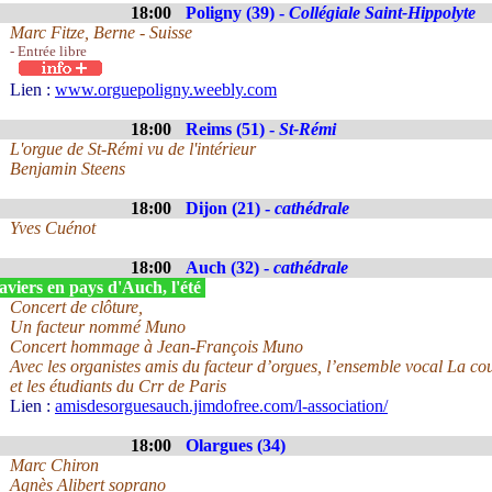
18:00
Poligny (39) -
Collégiale Saint-Hippolyte
Marc Fitze, Berne - Suisse
- Entrée libre
Lien :
www.orguepoligny.weebly.com
18:00
Reims (51) -
St-Rémi
L'orgue de St-Rémi vu de l'intérieur
Benjamin Steens
18:00
Dijon (21) -
cathédrale
Yves Cuénot
18:00
Auch (32) -
cathédrale
viers en pays d'Auch, l'été
Concert de clôture,
Un facteur nommé Muno
Concert hommage à Jean-François Muno
Avec les organistes amis du facteur d’orgues, l’ensemble vocal La cour
et les étudiants du Crr de Paris
Lien :
amisdesorguesauch.jimdofree.com/l-association/
18:00
Olargues (34)
Marc Chiron
Agnès Alibert soprano