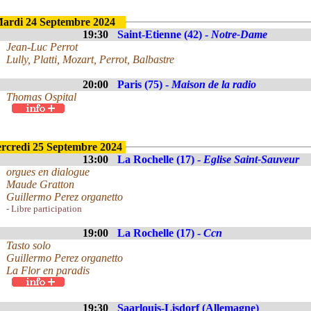
ardi 24 Septembre 2024
19:30
Saint-Etienne (42) -
Notre-Dame
Jean-Luc Perrot
Lully, Platti, Mozart, Perrot, Balbastre
20:00
Paris (75) -
Maison de la radio
Thomas Ospital
rcredi 25 Septembre 2024
13:00
La Rochelle (17) -
Eglise Saint-Sauveur
orgues en dialogue
Maude Gratton
Guillermo Perez organetto
- Libre participation
19:00
La Rochelle (17) -
Ccn
Tasto solo
Guillermo Perez organetto
La Flor en paradis
19:30
Saarlouis-Lisdorf (Allemagne)