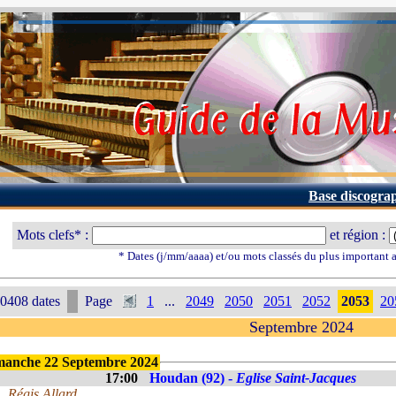
Base discogra
Mots clefs* :
et région :
* Dates (j/mm/aaaa) et/ou mots classés du plus important
0408 dates
Page
1
...
2049
2050
2051
2052
2053
20
Septembre 2024
manche 22 Septembre 2024
17:00
Houdan (92) -
Eglise Saint-Jacques
Régis Allard