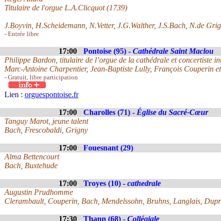
Titulaire de l'orgue L.A.Clicquot (1739)
J.Boyvin, H.Scheidemann, N.Vetter, J.G.Walther, J.S.Bach, N.de Gri
- Entrée libre
17:00
Pontoise (95) -
Cathédrale Saint Maclou
Philippe Bardon, titulaire de l’orgue de la cathédrale et concertiste in
Marc-Antoine Charpentier, Jean-Baptiste Lully, François Couperin et
- Gratuit, libre participation
Lien :
orguespontoise.fr
17:00
Charolles (71) -
Église du Sacré-Cœur
Tanguy Marot, jeune talent
Bach, Frescobaldi, Grigny
17:00
Fouesnant (29)
Alma Bettencourt
Bach, Buxtehude
17:00
Troyes (10) -
cathedrale
Augustin Prudhomme
Clerambault, Couperin, Bach, Mendelssohn, Bruhns, Langlais, Dup
17:30
Thann (68) -
Collégiale