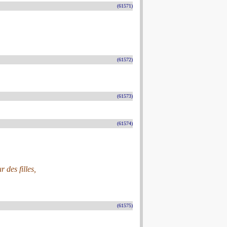
(61571)
(61572)
(61573)
(61574)
 des filles,
(61575)