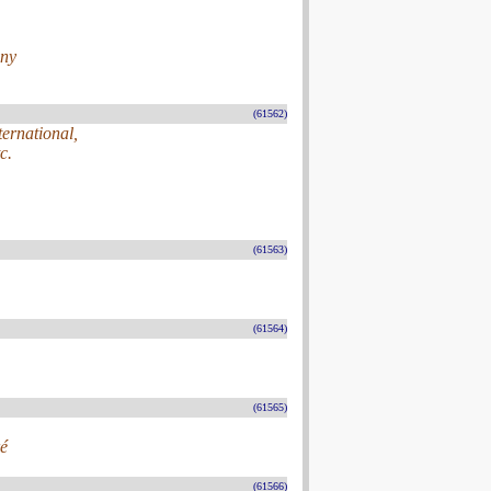
gny
(61562)
ternational,
c.
(61563)
(61564)
(61565)
ré
(61566)