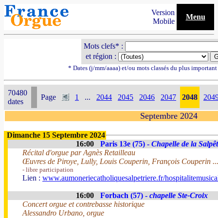
Version
Menu
Mobile
Mots clefs* :
et région :
* Dates (j/mm/aaaa) et/ou mots classés du plus importan
70480
Page
1
...
2044
2045
2046
2047
2048
204
dates
Septembre 2024
Dimanche 15 Septembre 2024
16:00
Paris 13e (75) -
Chapelle de la Salpêt
Récital d'orgue par Agnès Retailleau
Œuvres de Piroye, Lully, Louis Couperin, François Couperin ..
- libre participation
Lien :
www.aumoneriecatholiquesalpetriere.fr/hospitalitemusica
16:00
Forbach (57) -
chapelle Ste-Croix
Concert orgue et contrebasse historique
Alessandro Urbano, orgue