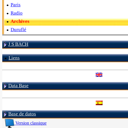
Paris
Radio
Archives
Duruflé
J S BACH
Liens
Data Base
Base de datos
Version classique