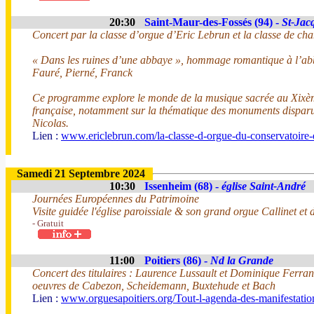
20:30
Saint-Maur-des-Fossés (94) -
St-Jac
Concert par la classe d’orgue d’Eric Lebrun et la classe de cha
« Dans les ruines d’une abbaye », hommage romantique à l’ab
Fauré, Pierné, Franck
Ce programme explore le monde de la musique sacrée au Xixème
française, notamment sur la thématique des monuments disparus
Nicolas.
Lien :
www.ericlebrun.com/la-classe-d-orgue-du-conservatoire-
Samedi 21 Septembre 2024
10:30
Issenheim (68) -
église Saint-André
Journées Européennes du Patrimoine
Visite guidée l'église paroissiale & son grand orgue Callinet et
- Gratuit
11:00
Poitiers (86) -
Nd la Grande
Concert des titulaires : Laurence Lussault et Dominique Ferran
oeuvres de Cabezon, Scheidemann, Buxtehude et Bach
Lien :
www.orguesapoitiers.org/Tout-l-agenda-des-manifestation