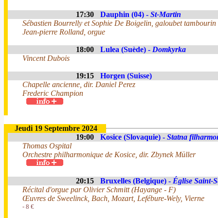
17:30
Dauphin (04) -
St-Martin
Sébastien Bourrelly et Sophie De Boigelin, galoubet tambourin
Jean-pierre Rolland, orgue
18:00
Lulea (Suède) -
Domkyrka
Vincent Dubois
19:15
Horgen (Suisse)
Chapelle ancienne, dir. Daniel Perez
Frederic Champion
Jeudi 19 Septembre 2024
19:00
Kosice (Slovaquie) -
Statna filharmo
Thomas Ospital
Orchestre philharmonique de Kosice, dir. Zbynek Müller
20:15
Bruxelles (Belgique) -
Église Saint-S
Récital d'orgue par Olivier Schmitt (Hayange - F)
Œuvres de Sweelinck, Bach, Mozart, Lefébure-Wely, Vierne
- 8 €