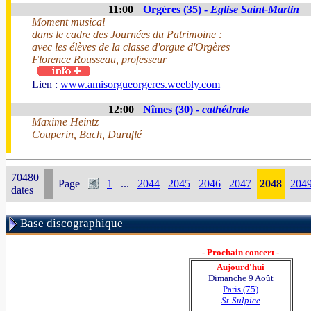
11:00
Orgères (35) -
Eglise Saint-Martin
Moment musical
dans le cadre des Journées du Patrimoine :
avec les élèves de la classe d'orgue d'Orgères
Florence Rousseau, professeur
Lien :
www.amisorgueorgeres.weebly.com
12:00
Nîmes (30) -
cathédrale
Maxime Heintz
Couperin, Bach, Duruflé
70480
Page
1
...
2044
2045
2046
2047
2048
204
dates
Base discographique
- Prochain concert -
Aujourd'hui
Dimanche 9 Août
Paris (75)
St-Sulpice