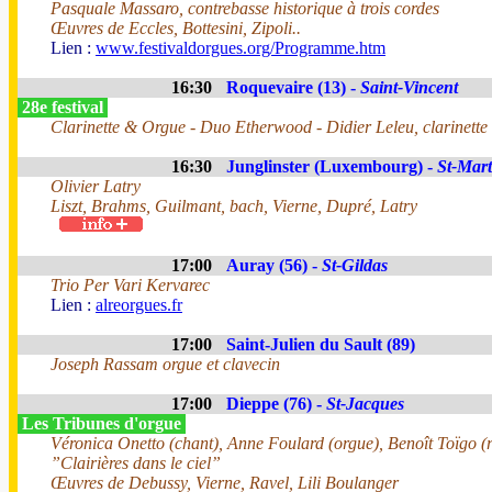
Pasquale Massaro, contrebasse historique à trois cordes
Œuvres de Eccles, Bottesini, Zipoli..
Lien :
www.festivaldorgues.org/Programme.htm
16:30
Roquevaire (13) -
Saint-Vincent
28e festival
Clarinette & Orgue - Duo Etherwood - Didier Leleu, clarinette 
16:30
Junglinster (Luxembourg) -
St-Mart
Olivier Latry
Liszt, Brahms, Guilmant, bach, Vierne, Dupré, Latry
17:00
Auray (56) -
St-Gildas
Trio Per Vari Kervarec
Lien :
alreorgues.fr
17:00
Saint-Julien du Sault (89)
Joseph Rassam orgue et clavecin
17:00
Dieppe (76) -
St-Jacques
Les Tribunes d'orgue
Véronica Onetto (chant), Anne Foulard (orgue), Benoît Toïgo (r
”Clairières dans le ciel”
Œuvres de Debussy, Vierne, Ravel, Lili Boulanger