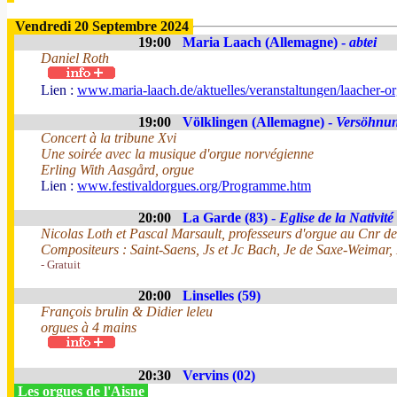
Vendredi 20 Septembre 2024
19:00
Maria Laach (Allemagne) -
abtei
Daniel Roth
Lien :
www.maria-laach.de/aktuelles/veranstaltungen/laacher-o
19:00
Völklingen (Allemagne) -
Versöhnun
Concert à la tribune Xvi
Une soirée avec la musique d'orgue norvégienne
Erling With Aasgård, orgue
Lien :
www.festivaldorgues.org/Programme.htm
20:00
La Garde (83) -
Eglise de la Nativité
Nicolas Loth et Pascal Marsault, professeurs d'orgue au Cnr 
Compositeurs : Saint-Saens, Js et Jc Bach, Je de Saxe-Weimar,
- Gratuit
20:00
Linselles (59)
François brulin & Didier leleu
orgues à 4 mains
20:30
Vervins (02)
Les orgues de l'Aisne