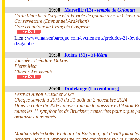
19:00
Marseille (13) -
temple de Grignan
Carte blanche à l'orgue et à la viole de gambe avec le Chœur d
Conservatoire (Emmanuel Arakélian)
Concert autour de François Couperin
Lien :
www.marsenbaroque.com/evenements/preludes-21-fevrier-c
de-gambe
19:30
Reims (51) -
St-Rémi
Journées Théodore Dubois.
Pierre Mea
Choeur Ars vocalis
20:00
Dudelange (Luxembourg)
Festival Anton Bruckner 2024
Chaque samedi à 20h00 du 31 août au 2 novembre 2024
Dans le cadre du 200e anniversaire de la naissance d’Anton Br
toutes les 11 symphonies de Bruckner, transcrites pour orgue p
organistes renommés.
Matthias Maierhofer, Freiburg im Breisgau, qui devait jouait S
berhard Klotz qui propose une courte conférence sur la symphon