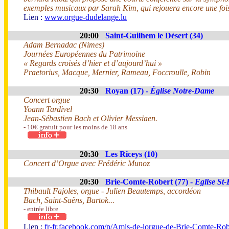
exemples musicaux par Sarah Kim, qui rejouera encore une foi
Lien :
www.orgue-dudelange.lu
20:00
Saint-Guilhem le Désert (34)
Adam Bernadac (Nimes)
Journées Européennes du Patrimoine
« Regards croisés d’hier et d’aujourd’hui »
Praetorius, Macque, Mernier, Rameau, Foccroulle, Robin
20:30
Royan (17) -
Église Notre-Dame
Concert orgue
Yoann Tardivel
Jean-Sébastien Bach et Olivier Messiaen.
- 10€ gratuit pour les moins de 18 ans
20:30
Les Riceys (10)
Concert d’Orgue avec Frédéric Munoz
20:30
Brie-Comte-Robert (77) -
Eglise St-
Thibault Fajoles, orgue - Julien Beautemps, accordéon
Bach, Saint-Saëns, Bartok...
- entrée libre
Lien :
fr-fr.facebook.com/p/Amis-de-lorgue-de-Brie-Comte-R