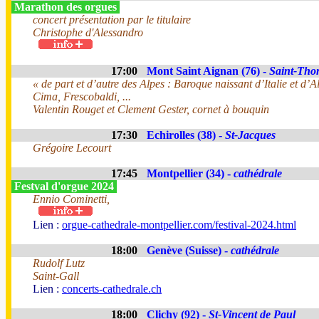
Marathon des orgues
concert présentation par le titulaire
Christophe d'Alessandro
17:00
Mont Saint Aignan (76) -
Saint-Tho
« de part et d’autre des Alpes : Baroque naissant d’Italie et d’
Cima, Frescobaldi, ...
Valentin Rouget et Clement Gester, cornet à bouquin
17:30
Echirolles (38) -
St-Jacques
Grégoire Lecourt
17:45
Montpellier (34) -
cathédrale
Festval d'orgue 2024
Ennio Cominetti,
Lien :
orgue-cathedrale-montpellier.com/festival-2024.html
18:00
Genève (Suisse) -
cathédrale
Rudolf Lutz
Saint-Gall
Lien :
concerts-cathedrale.ch
18:00
Clichy (92) -
St-Vincent de Paul