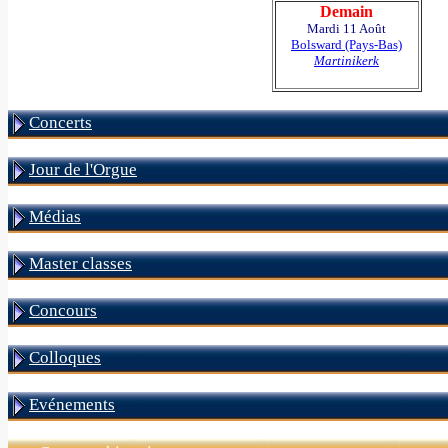
Demain
Mardi 11 Août
Bolsward (Pays-Bas)
Martinikerk
Concerts
Jour de l'Orgue
Médias
Master classes
Concours
Colloques
Evénements