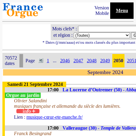
Version
Menu
Mobile
Mots clefs* :
et région :
* Dates (j/mm/aaaa) et/ou mots classés du plus importan
70572
Page
1
...
2046
2047
2048
2049
2050
205
dates
Septembre 2024
Samedi 21 Septembre 2024
17:00
La Lucerne d’Outremer (50) -
Abba
Orgue au jardin
Olivier Salandini
musiques française et allemande du siècle des lumières.
Lien :
musique-cœur-ete-manche.fr/
17:00
Valleraugue (30) -
Temple de Valler
Franck Besingrand