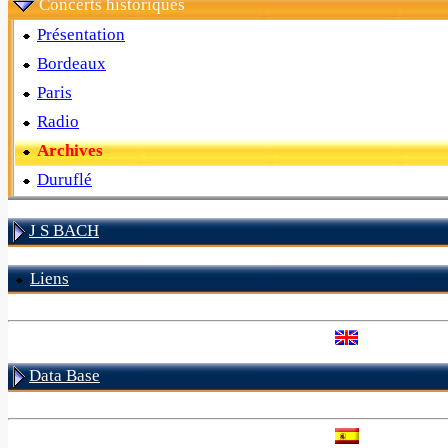
Concerts historiques
Présentation
Bordeaux
Paris
Radio
Archives
Duruflé
J S BACH
Liens
Data Base