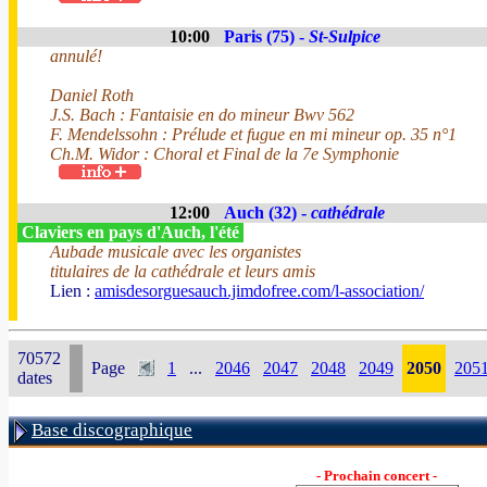
10:00
Paris (75) -
St-Sulpice
annulé!
Daniel Roth
J.S. Bach : Fantaisie en do mineur Bwv 562
F. Mendelssohn : Prélude et fugue en mi mineur op. 35 n°1
Ch.M. Widor : Choral et Final de la 7e Symphonie
12:00
Auch (32) -
cathédrale
Claviers en pays d'Auch, l'été
Aubade musicale avec les organistes
titulaires de la cathédrale et leurs amis
Lien :
amisdesorguesauch.jimdofree.com/l-association/
70572
Page
1
...
2046
2047
2048
2049
2050
205
dates
Base discographique
- Prochain concert -