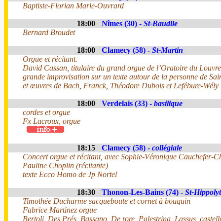
Baptiste-Florian Marle-Ouvrard
18:00
Nîmes (30) -
St-Baudile
Bernard Broudet
18:00
Clamecy (58) -
St-Martin
Orgue et récitant.
David Cassan, titulaire du grand orgue de l’Oratoire du Louvre
grande improvisation sur un texte autour de la personne de Sai
et œuvres de Bach, Franck, Théodore Dubois et Lefébure-Wély
18:00
Verdelais (33) -
basilique
cordes et orgue
Fx Lacroux, orgue
18:15
Clamecy (58) -
collégiale
Concert orgue et récitant, avec Sophie-Véronique Cauchefer-Cho
Pauline Choplin (récitante)
texte Ecco Homo de Jp Nortel
18:30
Thonon-Les-Bains (74) -
St-Hippoly
Timothée Ducharme sacqueboute et cornet à bouquin
Fabrice Martinez orgue
Bertoli, Des Prés, Bassano, De rore, Palestrina, Lassus, castell