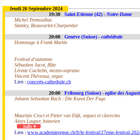
Jeudi 26 Septembre 2024
19:30
Saint-Etienne (42) -
Notre-Dame
Michel Tremoulhac
Stanley, Beauvarlet-Charpentier
20:00
Genève (Suisse) -
cathédrale
Hommage à Frank Martin
Festival d’automne
Sébastien Jacot, flûte
Léonie Cachelin, mezzo-soprano
Vincent Thévenaz, orgue
Lien :
concerts-cathedrale.ch
20:00
Fribourg (Suisse) -
eglise des August
Johann Sebastian Bach : Die Kunst Der Fuge
Maurizio Croci et Pieter van Dijk, orgues et clavecins
Aloys Lauper, historien
Lien :
www.academieorgue.ch/fr/le-festival/27eme-festival-202