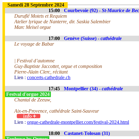
Samedi 28 Septembre 2024
15:00
Courbevoie (92) -
St-Maurice de Be
Duruflé Motets et Requiem
Atelier lyrique de Nanterre, dir. Saskia Salembier
Marc Meisel orgue
17:00
Genève (Suisse) -
cathédrale
Le voyage de Babar
| Festival d’automne
Guy-Baptiste Jaccottet, orgue et composition
Pierre-Alain Clerc, récitant
Lien :
concerts-cathedrale.ch
17:45
Montpellier (34) -
cathédrale
Festval d'orgue 2024
Chantal de Zeeuw,
Aix-en-Provence, cathédrale Saint-Sauveur
Lien :
orgue-cathedrale-montpellier.com/festival-2024.html
18:00
Castanet-Tolosan (31)
Toulouse les Orgues