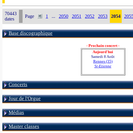
70443
Page
1
...
2050
2051
2052
2053
2054
205
dates
Base discographique
- Prochain concert -
Aujourd'hui
Samedi 8 Août
Rennes (35)
St-Etienne
Concerts
Jour de l'Orgue
Médias
Master classes