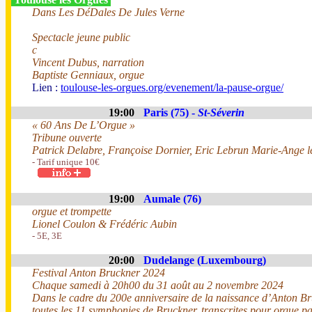
Dans Les DéDales De Jules Verne
Spectacle jeune public
c
Vincent Dubus, narration
Baptiste Genniaux, orgue
Lien :
toulouse-les-orgues.org/evenement/la-pause-orgue/
19:00
Paris (75) -
St-Séverin
« 60 Ans De L’Orgue »
Tribune ouverte
Patrick Delabre, Françoise Dornier, Eric Lebrun Marie-Ange l
- Tarif unique 10€
19:00
Aumale (76)
orgue et trompette
Lionel Coulon & Frédéric Aubin
- 5E, 3E
20:00
Dudelange (Luxembourg)
Festival Anton Bruckner 2024
Chaque samedi à 20h00 du 31 août au 2 novembre 2024
Dans le cadre du 200e anniversaire de la naissance d’Anton Br
toutes les 11 symphonies de Bruckner, transcrites pour orgue p