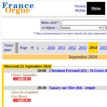
Version
Menu
Mobile
Mots clefs* :
et région :
* Dates (j/mm/aaaa) et/ou mots classés du plus importan
70443
Page
1
...
2050
2051
2052
2053
2054
205
dates
Septembre 2024
Mercredi 25 Septembre 2024
20:00
Clermont-Ferrand (63) -
St-Genes d
Olivier Salandini
20:30
Sanary sur Mer (84) -
temple
clavecin et guitare
Guy Bovet