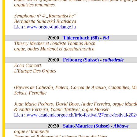
organistes renommés.
Symphonie n° 4 „Romantische“
Bernadetta Sunavská Bratislava
Lien :
www.orgue-dudelange.lu
20:00
Thierenbach (68) -
Nd
Thierry Mecher et l'ondiste Thomas Bloch
orgue, ondes Martenot et glassharmonica
20:00
Fribourg (Suisse) -
cathedrale
Echo Concert
L'Europe Des Orgues
Œuvres de Cabezón, Palero, Correa de Arauxo, Cabanilles, Muf
Seixas, Ferreñac
Juan Maria Pedrero, David Boos, Andre Ferreira, orgue Mande
& Andre Ferreira, Yoann Tardivel, orgue Mooser
Lien :
www.academieorgue.ch/fr/le-festival/27eme-festival-202
20:30
Saint-Maurice (Suisse) -
Abbaye
orgue et trompette
Emmanuel Pélaprat et Lucienne Renaudin Vary