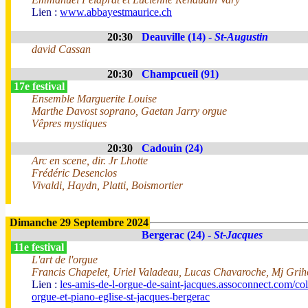
Lien :
www.abbayestmaurice.ch
20:30
Deauville (14) -
St-Augustin
david Cassan
20:30
Champcueil (91)
17e festival
Ensemble Marguerite Louise
Marthe Davost soprano, Gaetan Jarry orgue
Vêpres mystiques
20:30
Cadouin (24)
Arc en scene, dir. Jr Lhotte
Frédéric Desenclos
Vivaldi, Haydn, Platti, Boismortier
Dimanche 29 Septembre 2024
Bergerac (24) -
St-Jacques
11e festival
L'art de l'orgue
Francis Chapelet, Uriel Valadeau, Lucas Chavaroche, Mj Gri
Lien :
les-amis-de-l-orgue-de-saint-jacques.assoconnect.com/col
orgue-et-piano-eglise-st-jacques-bergerac