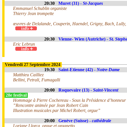
20:30
Muret (31) -
St-Jacques
Emmanuel Schublin organiste
Thierry Jean trompette
œuvres de Delalande, Couperin, Haendel, Grigny, Bach, Lully,
20:30
Vienne- Wien (Autriche) -
St. Step
Eric Lebrun
Vendredi 27 Septembre 2024
19:30
Saint-Etienne (42) -
Notre-Dame
Matthieu Cailliez
Bellini, Petrali, Fumagalli
20:00
Roquevaire (13) -
Saint-Vincent
28e festival
Hommage à Pierre Cochereau - Sous la Présidence d’honneur
”Rencontre animée par Jean Robert Cain
Illustration musicales par Michel Robert, orgue”
20:00
Genève (Suisse) -
cathédrale
Loriane Llorca, orgue et organetto