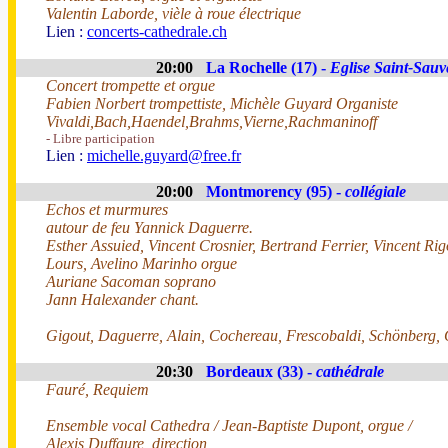
Valentin Laborde, vièle à roue électrique
Lien :
concerts-cathedrale.ch
20:00
La Rochelle (17) -
Eglise Saint-Sauv
Concert trompette et orgue
Fabien Norbert trompettiste, Michèle Guyard Organiste
Vivaldi,Bach,Haendel,Brahms,Vierne,Rachmaninoff
- Libre participation
Lien :
michelle.guyard@free.fr
20:00
Montmorency (95) -
collégiale
Echos et murmures
autour de feu Yannick Daguerre.
Esther Assuied, Vincent Crosnier, Bertrand Ferrier, Vincent Ri
Lours, Avelino Marinho orgue
Auriane Sacoman soprano
Jann Halexander chant.
Gigout, Daguerre, Alain, Cochereau, Frescobaldi, Schönberg, G
20:30
Bordeaux (33) -
cathédrale
Fauré, Requiem
Ensemble vocal Cathedra / Jean-Baptiste Dupont, orgue /
Alexis Duffaure, direction