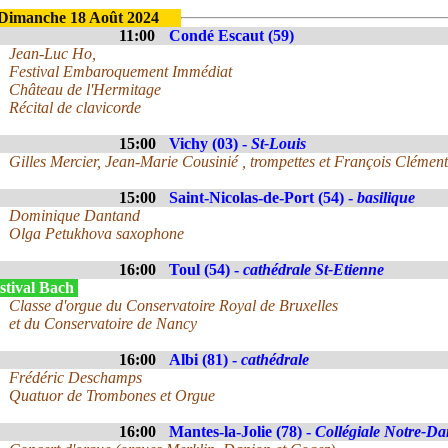
Dimanche 18 Août 2024
11:00
Condé Escaut (59)
Jean-Luc Ho,
Festival Embaroquement Immédiat
Château de l'Hermitage
Récital de clavicorde
15:00
Vichy (03) -
St-Louis
Gilles Mercier, Jean-Marie Cousinié , trompettes et François Clément
15:00
Saint-Nicolas-de-Port (54) -
basilique
Dominique Dantand
Olga Petukhova saxophone
16:00
Toul (54) -
cathédrale St-Etienne
stival Bach
Classe d'orgue du Conservatoire Royal de Bruxelles
et du Conservatoire de Nancy
16:00
Albi (81) -
cathédrale
Frédéric Deschamps
Quatuor de Trombones et Orgue
16:00
Mantes-la-Jolie (78) -
Collégiale Notre-D