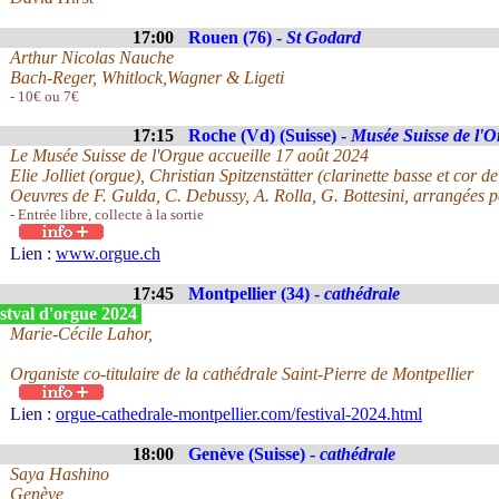
17:00
Rouen (76) -
St Godard
Arthur Nicolas Nauche
Bach-Reger, Whitlock,Wagner & Ligeti
- 10€ ou 7€
17:15
Roche (Vd) (Suisse) -
Musée Suisse de l'O
Le Musée Suisse de l'Orgue accueille 17 août 2024
Elie Jolliet (orgue), Christian Spitzenstätter (clarinette basse et cor de
Oeuvres de F. Gulda, C. Debussy, A. Rolla, G. Bottesini, arrangées pa
- Entrée libre, collecte à la sortie
Lien :
www.orgue.ch
17:45
Montpellier (34) -
cathédrale
stval d'orgue 2024
Marie-Cécile Lahor,
Organiste co-titulaire de la cathédrale Saint-Pierre de Montpellier
Lien :
orgue-cathedrale-montpellier.com/festival-2024.html
18:00
Genève (Suisse) -
cathédrale
Saya Hashino
Genève