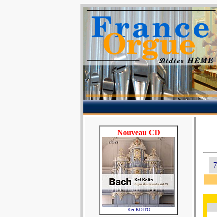
Nouveau CD
7
Kei KOÏTO