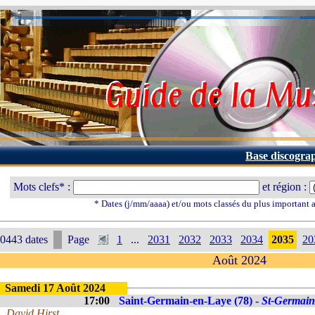
Base discogra
Mots clefs* :
et région :
* Dates (j/mm/aaaa) et/ou mots classés du plus important
0443 dates
Page
1
...
2031
2032
2033
2034
2035
20
Août 2024
Samedi 17 Août 2024
17:00
Saint-Germain-en-Laye (78) -
St-Germain
David Hirst