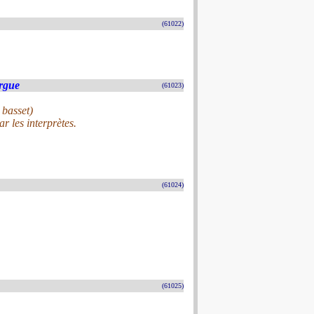
(61022)
rgue
(61023)
 basset)
r les interprètes.
(61024)
(61025)