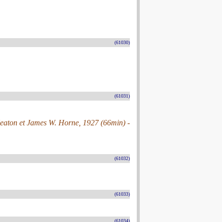
(61030)
(61031)
Keaton et James W. Horne, 1927 (66min) -
(61032)
(61033)
(61034)