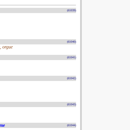
(61039)
(61040)
, orgue
(61041)
(61042)
(61043)
ame
(61044)