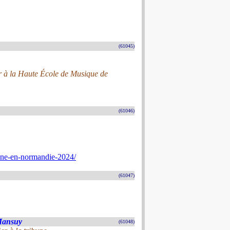
(61045)
eur à la Haute École de Musique de
(61046)
nne-en-normandie-2024/
(61047)
-Mansuy
(61048)