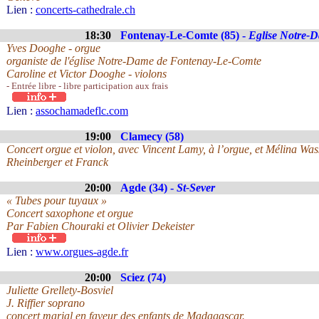
Lien :
concerts-cathedrale.ch
18:30
Fontenay-Le-Comte (85) -
Eglise Notre-
Yves Dooghe - orgue
organiste de l'église Notre-Dame de Fontenay-Le-Comte
Caroline et Victor Dooghe - violons
- Entrée libre - libre participation aux frais
Lien :
assochamadeflc.com
19:00
Clamecy (58)
Concert orgue et violon, avec Vincent Lamy, à l’orgue, et Mélina Was
Rheinberger et Franck
20:00
Agde (34) -
St-Sever
« Tubes pour tuyaux »
Concert saxophone et orgue
Par Fabien Chouraki et Olivier Dekeister
Lien :
www.orgues-agde.fr
20:00
Sciez (74)
Juliette Grellety-Bosviel
J. Riffier soprano
concert marial en faveur des enfants de Madagascar.