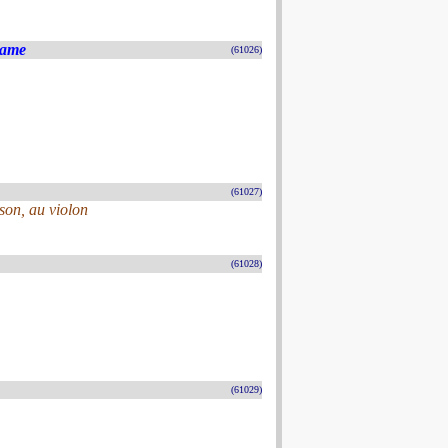
Dame
(61026)
(61027)
son, au violon
(61028)
(61029)