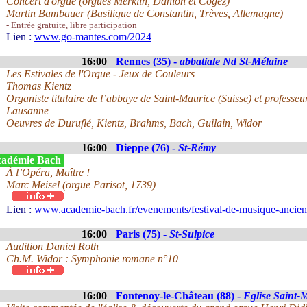
Concert d'orgue (orgues Merklin, Danion et Cogez)
Martin Bambauer (Basilique de Constantin, Trèves, Allemagne)
- Entrée gratuite, libre participation
Lien :
www.go-mantes.com/2024
16:00
Rennes (35) -
abbatiale Nd St-Mélaine
Les Estivales de l'Orgue - Jeux de Couleurs
Thomas Kientz
Organiste titulaire de l’abbaye de Saint-Maurice (Suisse) et profess
Lausanne
Oeuvres de Duruflé, Kientz, Brahms, Bach, Guilain, Widor
16:00
Dieppe (76) -
St-Rémy
adémie Bach
À l’Opéra, Maître !
Marc Meisel (orgue Parisot, 1739)
Lien :
www.academie-bach.fr/evenements/festival-de-musique-ancie
16:00
Paris (75) -
St-Sulpice
Audition Daniel Roth
Ch.M. Widor : Symphonie romane n°10
16:00
Fontenoy-le-Château (88) -
Eglise Saint