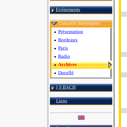
Evénements
Concerts historiques
Présentation
Bordeaux
Paris
Radio
Archives
Duruflé
J S BACH
Liens