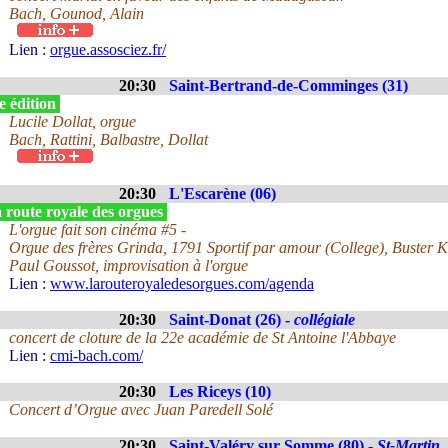
Bach, Gounod, Alain
Lien :
orgue.assosciez.fr/
20:30
Saint-Bertrand-de-Comminges (31)
e édition
Lucile Dollat, orgue
Bach, Rattini, Balbastre, Dollat
20:30
L'Escarène (06)
 route royale des orgues
L'orgue fait son cinéma #5 -
Orgue des frères Grinda, 1791 Sportif par amour (College), Buster 
Paul Goussot, improvisation à l'orgue
Lien :
www.larouteroyaledesorgues.com/agenda
20:30
Saint-Donat (26) -
collégiale
concert de cloture de la 22e académie de St Antoine l'Abbaye
Lien :
cmi-bach.com/
20:30
Les Riceys (10)
Concert d’Orgue avec Juan Paredell Solé
20:30
Saint-Valéry sur Somme (80) -
St-Martin