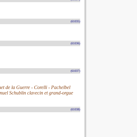
(61035)
(61036)
(61037)
et de la Guerre - Corelli - Pachelbel
anuel Schublin clavecin et grand-orgue
(61038)