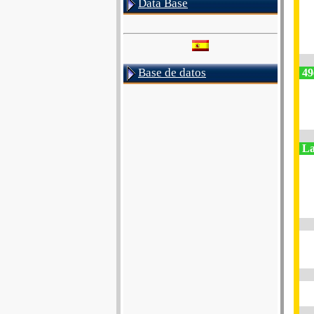
Data Base
Base de datos
49
La