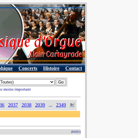
phique
Concerts
Histoire
Contact
 au moins important
36
2037
2038
2039
...
2349
(61021)