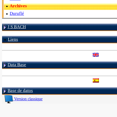
Archives
Duruflé
J S BACH
Liens
Data Base
Base de datos
Version classique