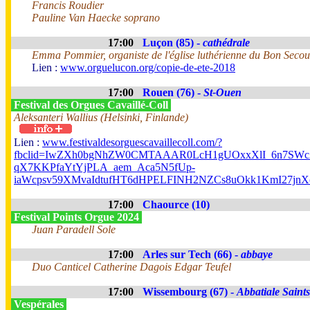
Francis Roudier
Pauline Van Haecke soprano
17:00
Luçon (85) -
cathédrale
Emma Pommier, organiste de l'église luthérienne du Bon Secou
Lien :
www.orguelucon.org/copie-de-ete-2018
17:00
Rouen (76) -
St-Ouen
Festival des Orgues Cavaillé-Coll
Aleksanteri Wallius (Helsinki, Finlande)
Lien :
www.festivaldesorguescavaillecoll.com/?
fbclid=IwZXh0bgNhZW0CMTAAAR0LcH1gUOxxXlI_6n7SWc2
qX7KKPfaYtYjPLA_aem_Aca5N5fUp-
iaWcpsv59XMvaIdtufHT6dHPELFINH2NZCs8uOkk1KmI27j
17:00
Chaource (10)
Festival Points Orgue 2024
Juan Paradell Sole
17:00
Arles sur Tech (66) -
abbaye
Duo Canticel Catherine Dagois Edgar Teufel
17:00
Wissembourg (67) -
Abbatiale Saints
Vespérales