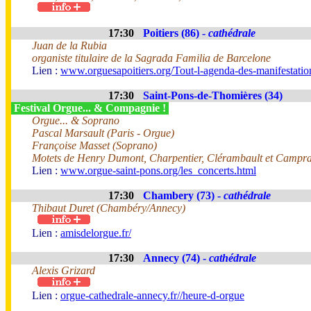
17:30
Poitiers (86) -
cathédrale
Juan de la Rubia
organiste titulaire de la Sagrada Familia de Barcelone
Lien :
www.orguesapoitiers.org/Tout-l-agenda-des-manifestation
17:30
Saint-Pons-de-Thomières (34)
Festival Orgue... & Compagnie !
Orgue... & Soprano
Pascal Marsault (Paris - Orgue)
Françoise Masset (Soprano)
Motets de Henry Dumont, Charpentier, Clérambault et Campra
Lien :
www.orgue-saint-pons.org/les_concerts.html
17:30
Chambery (73) -
cathédrale
Thibaut Duret (Chambéry/Annecy)
Lien :
amisdelorgue.fr/
17:30
Annecy (74) -
cathédrale
Alexis Grizard
Lien :
orgue-cathedrale-annecy.fr//heure-d-orgue