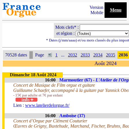
Version
Menu
Mobile
Mots clefs* :
et région :
* Dates (j/mm/aaaa) et/ou mots classés du plus impor
70528 dates
Page
1
...
2032
2033
2034
2035
2036
Août 2024
Dimanche 18 Août 2024
16:00
Marmoutier (67) -
L'Atelier de l'Or
Concert de Musique de Film orgue et guitare
Guillaume Schaefer, accompagné à la guitare par Yannick Ober
- 15€ par adulte et 7€ par enfant
Lien :
www.latelierdelorgue.fr/
16:00
Amboise (37)
Concert d’Orgue par Clément Couturier
Œuvres de Grigny, Buxtehude, Marchand, Fischer, Bruhns, Bac