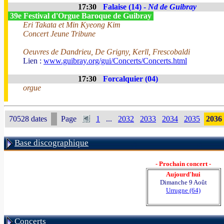
17:30
Falaise (14) -
Nd de Guibray
39e Festival d'Orgue Baroque de Guibray
Eri Takata et Min Kyeong Kim
Concert Jeune Tribune
Oeuvres de Dandrieu, De Grigny, Kerll, Frescobaldi
Lien :
www.guibray.org/gui/Concerts/Concerts.html
17:30
Forcalquier (04)
orgue
70528 dates
Page
1
...
2032
2033
2034
2035
2036
Base discographique
- Prochain concert -
Aujourd'hui
Dimanche 9 Août
Urrugne (64)
Concerts