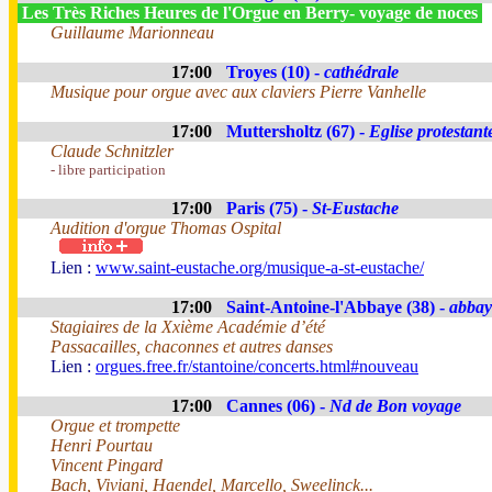
Les Très Riches Heures de l'Orgue en Berry- voyage de noces
Guillaume Marionneau
17:00
Troyes (10) -
cathédrale
Musique pour orgue avec aux claviers Pierre Vanhelle
17:00
Muttersholtz (67) -
Eglise protestant
Claude Schnitzler
- libre participation
17:00
Paris (75) -
St-Eustache
Audition d'orgue Thomas Ospital
Lien :
www.saint-eustache.org/musique-a-st-eustache/
17:00
Saint-Antoine-l'Abbaye (38) -
abbay
Stagiaires de la Xxième Académie d’été
Passacailles, chaconnes et autres danses
Lien :
orgues.free.fr/stantoine/concerts.html#nouveau
17:00
Cannes (06) -
Nd de Bon voyage
Orgue et trompette
Henri Pourtau
Vincent Pingard
Bach, Viviani, Haendel, Marcello, Sweelinck...