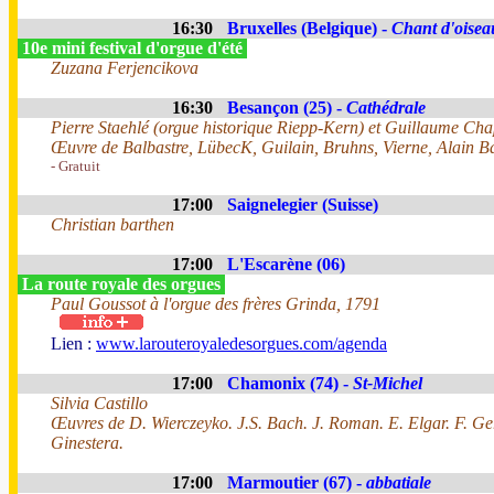
16:30
Bruxelles (Belgique) -
Chant d'oisea
10e mini festival d'orgue d'été
Zuzana Ferjencikova
16:30
Besançon (25) -
Cathédrale
Pierre Staehlé (orgue historique Riepp-Kern) et Guillaume Ch
Œuvre de Balbastre, LübecK, Guilain, Bruhns, Vierne, Alain B
- Gratuit
17:00
Saignelegier (Suisse)
Christian barthen
17:00
L'Escarène (06)
La route royale des orgues
Paul Goussot à l'orgue des frères Grinda, 1791
Lien :
www.larouteroyaledesorgues.com/agenda
17:00
Chamonix (74) -
St-Michel
Silvia Castillo
Œuvres de D. Wierczeyko. J.S. Bach. J. Roman. E. Elgar. F. Germ
Ginestera.
17:00
Marmoutier (67) -
abbatiale