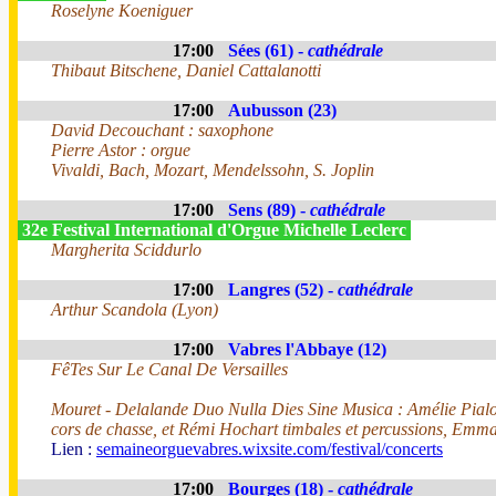
Roselyne Koeniguer
17:00
Sées (61) -
cathédrale
Thibaut Bitschene, Daniel Cattalanotti
17:00
Aubusson (23)
David Decouchant : saxophone
Pierre Astor : orgue
Vivaldi, Bach, Mozart, Mendelssohn, S. Joplin
17:00
Sens (89) -
cathédrale
32e Festival International d'Orgue Michelle Leclerc
Margherita Sciddurlo
17:00
Langres (52) -
cathédrale
Arthur Scandola (Lyon)
17:00
Vabres l'Abbaye (12)
FêTes Sur Le Canal De Versailles
Mouret - Delalande Duo Nulla Dies Sine Musica : Amélie Pialou
cors de chasse, et Rémi Hochart timbales et percussions, Emm
Lien :
semaineorguevabres.wixsite.com/festival/concerts
17:00
Bourges (18) -
cathédrale