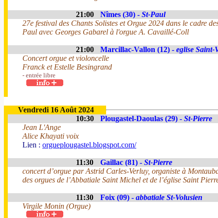
21:00
Nîmes (30) -
St-Paul
27e festival des Chants Solistes et Orgue 2024 dans le cadre de
Paul avec Georges Gabarel à l'orgue A. Cavaillé-Coll
21:00
Marcillac-Vallon (12) -
eglise Saint-
Concert orgue et violoncelle
Franck et Estelle Besingrand
- entrée libre
Vendredi 16 Août 2024
10:30
Plougastel-Daoulas (29) -
St-Pierre
Jean L'Ange
Alice Khayati voix
Lien :
orgueplougastel.blogspot.com/
11:30
Gaillac (81) -
St-Pierre
concert d’orgue par Astrid Carles-Verluy, organiste à Montauban
des orgues de l’Abbatiale Saint Michel et de l’église Saint Pierr
11:30
Foix (09) -
abbatiale St-Volusien
Virgile Monin (Orgue)