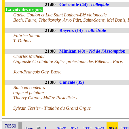
21:00
Guérande (44) -
collégiale
La voix des orgues
Gaëlle Coulon et Luc Saint Loubert-Bié violoncelle.
Bach, Fauré, Tchaïkovsky, Arvo Pärt, Saint-Saens, Mel Bonis, 
21:00
Bayeux (14) -
cathédrale
Fabrice Simon
T. Dubois
21:00
Mimizan (40) -
Nd de l'Assomption
Charles Micheau
Organiste Co-titulaire Eglise protestante des Billettes - Paris
Jean-François Gay, Basse
21:00
Cancale (35)
Bach en couleurs
orgue et peinture
Thierry Citron - Maître Pastelliste -
Sylvain Tessier - Titulaire du Grand Orgue
70560
Page
1
...
2030
2031
2032
2033
2034
203