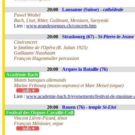
20:00
Lausanne (Suisse) -
cathédrale
Pawel Wrobel
Bach, Liszt, Ritter, Guilmant, Messiaen, Surzynski
Lien :
www.grandesorgues.ch/concerts.htm
20:00
Strasbourg (67) -
St-Pierre-le-Jeune 
Cinéconcert
le fantôme de l'Opéra (R. Julian 1925)
Guillaume Nussbaum
François Hagenmuller percussion
20:00
Arques la Bataille (76)
Académie Bach
Motets baroques allemands
Marine Fribourg (mezzo-soprano) et Marc Meisel (orgue)
Lien :
www.academie-bach.fr/evenements/festival-de-musique-
20:00
Rouen (76) -
temple St-Eloi
Festival des Orgues Cavaillé-Coll
Vincent Lièvre-Picard, ténor
François Ménissier, orgue