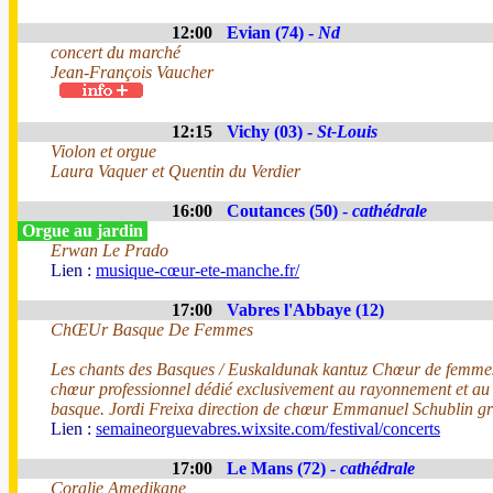
12:00
Evian (74) -
Nd
concert du marché
Jean-François Vaucher
12:15
Vichy (03) -
St-Louis
Violon et orgue
Laura Vaquer et Quentin du Verdier
16:00
Coutances (50) -
cathédrale
Orgue au jardin
Erwan Le Prado
Lien :
musique-cœur-ete-manche.fr/
17:00
Vabres l'Abbaye (12)
ChŒUr Basque De Femmes
Les chants des Basques / Euskaldunak kantuz Chœur de femm
chœur professionnel dédié exclusivement au rayonnement et au
basque. Jordi Freixa direction de chœur Emmanuel Schublin g
Lien :
semaineorguevabres.wixsite.com/festival/concerts
17:00
Le Mans (72) -
cathédrale
Coralie Amedjkane