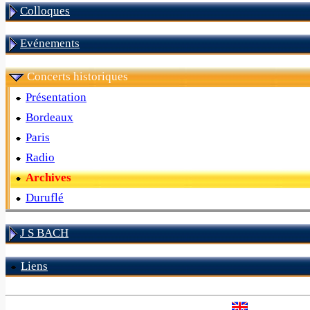
Colloques
Evénements
Concerts historiques
Présentation
Bordeaux
Paris
Radio
Archives
Duruflé
J S BACH
Liens