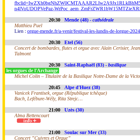
fbclid=IwZXh0bgNhZW0CMTAAAR2LIw2A9Jx1RLkBhM5
n4lVoUDOPVePaz-WrPoc_aem_ZmFrZWR1bW15MTZieXR
20:30
Mende (48) -
cathédrale
Matthieu Puel
Lien :
orgue-mende.fr/a-venir/festival-les-lundis-de-lorgue-2024
20:30
Etel (56)
Concert de bombardes, flutes et orgue avec Alain Cerisier, Jea
Talmont
20:30
Saint-Raphaël (83) -
basilique
les orgues de l'Archange
Michel Colin – Titulaire de la Basilique Notre-Dame de la Vict
20:45
Alpe d'Huez (38)
Vanicek Frantisek, orgue (République tchèque)
Bach, Lefébure-Wély, Rita Strejc…
21:00
Uzès (30)
Alma Bettencourt
21:00
Soulac sur Mer (33)
Concert ”Cuivres et Orgue”