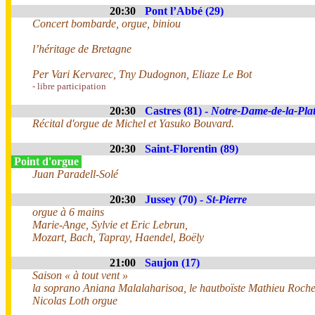
20:30
Pont l’Abbé (29)
Concert bombarde, orgue, biniou
l’héritage de Bretagne
Per Vari Kervarec, Tny Dudognon, Eliaze Le Bot
- libre participation
20:30
Castres (81) -
Notre-Dame-de-la-Pla
Récital d'orgue de Michel et Yasuko Bouvard.
20:30
Saint-Florentin (89)
Point d'orgue
Juan Paradell-Solé
20:30
Jussey (70) -
St-Pierre
orgue à 6 mains
Marie-Ange, Sylvie et Eric Lebrun,
Mozart, Bach, Tapray, Haendel, Boëly
21:00
Saujon (17)
Saison « à tout vent »
la soprano Aniana Malalaharisoa, le hautboïste Mathieu Roche
Nicolas Loth orgue