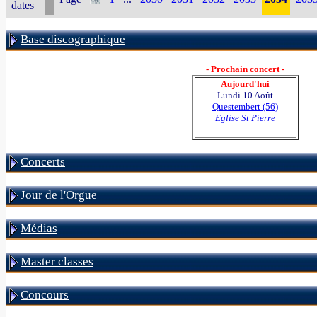
dates
Base discographique
- Prochain concert -
Aujourd'hui
Lundi 10 Août
Questembert (56)
Eglise St Pierre
Concerts
Jour de l'Orgue
Médias
Master classes
Concours