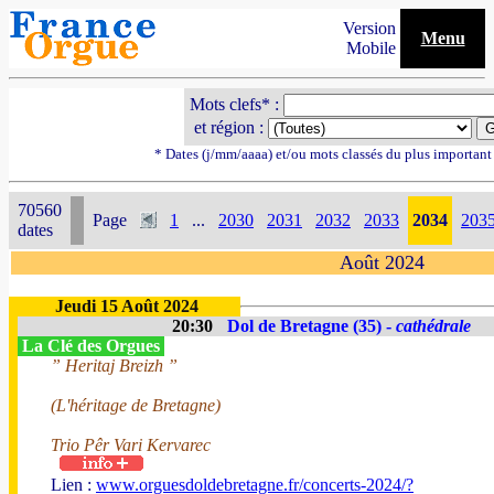
Version
Menu
Mobile
Mots clefs* :
et région :
* Dates (j/mm/aaaa) et/ou mots classés du plus importan
70560
Page
1
...
2030
2031
2032
2033
2034
203
dates
Août 2024
Jeudi 15 Août 2024
20:30
Dol de Bretagne (35) -
cathédrale
La Clé des Orgues
” Heritaj Breizh ”
(L'héritage de Bretagne)
Trio Pêr Vari Kervarec
Lien :
www.orguesdoldebretagne.fr/concerts-2024/?