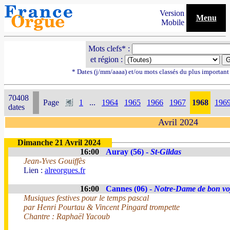
Version
Menu
Mobile
Mots clefs* :
et région :
* Dates (j/mm/aaaa) et/ou mots classés du plus importan
70408
Page
1
...
1964
1965
1966
1967
1968
196
dates
Avril 2024
Dimanche 21 Avril 2024
16:00
Auray (56) -
St-Gildas
Jean-Yves Gouiffès
Lien :
alreorgues.fr
16:00
Cannes (06) -
Notre-Dame de bon v
Musiques festives pour le temps pascal
par Henri Pourtau & Vincent Pingard trompette
Chantre : Raphaël Yacoub