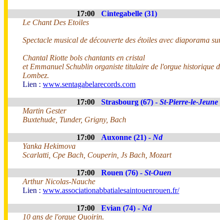
17:00
Cintegabelle (31)
Le Chant Des Etoiles
Spectacle musical de découverte des étoiles avec diaporama su
Chantal Riotte bols chantants en cristal
et Emmanuel Schublin organiste titulaire de l'orgue historique d
Lombez.
Lien :
www.sentagabelarecords.com
17:00
Strasbourg (67) -
St-Pierre-le-Jeune 
Martin Gester
Buxtehude, Tunder, Grigny, Bach
17:00
Auxonne (21) -
Nd
Yanka Hekimova
Scarlatti, Cpe Bach, Couperin, Js Bach, Mozart
17:00
Rouen (76) -
St-Ouen
Arthur Nicolas-Nauche
Lien :
www.associationabbatialesaintouenrouen.fr/
17:00
Evian (74) -
Nd
10 ans de l'orgue Quoirin.