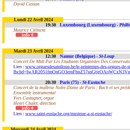
David Cassan
Lundi 22 Avril 2024
19:30
Luxembourg (Luxembourg) -
Phil
Maurice Clément
Mardi 23 Avril 2024
12:30
Namur (Belgique) -
St-Loup
Concert De Midi Par Les Etudiants Organistes Des Conservatoi
Lien :
www.orguesdesaintloup.be/le-printemps-des-orgues-de-s
fbclid=IwAR2051fmOnGO3emFbnZ57snGtjzOAoWCxN3V
20:30
Paris (75) -
St-Eustache
Concert de la maîtrise Notre-Dame de Paris : Bach et ses préd
Ensemble instrumental
Yves Castagnet, orgue
Henri Chalet, direction
Lien :
www.saint-eustache.org/musique-a-st-eustache/
Mercredi 24 Avril 2024