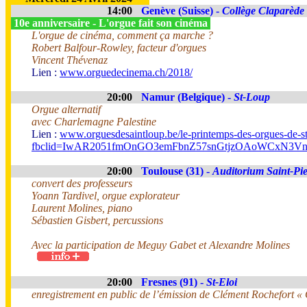
14:00
Genève (Suisse) -
Collège Claparède
10e anniversaire - L'orgue fait son cinéma
L'orgue de cinéma, comment ça marche ?
Robert Balfour-Rowley, facteur d'orgues
Vincent Thévenaz
Lien :
www.orguedecinema.ch/2018/
20:00
Namur (Belgique) -
St-Loup
Orgue alternatif
avec Charlemagne Palestine
Lien :
www.orguesdesaintloup.be/le-printemps-des-orgues-de-s
fbclid=IwAR2051fmOnGO3emFbnZ57snGtjzOAoWCxN3V
20:00
Toulouse (31) -
Auditorium Saint-Pie
convert des professeurs
Yoann Tardivel, orgue explorateur
Laurent Molines, piano
Sébastien Gisbert, percussions
Avec la participation de Meguy Gabet et Alexandre Molines
20:00
Fresnes (91) -
St-Eloi
enregistrement en public de l’émission de Clément Rochefort 