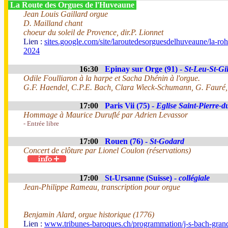
La Route des Orgues de l'Huveaune
Jean Louis Gaillard orgue
D. Mailland chant
choeur du soleil de Provence, dir.P. Lionnet
Lien :
sites.google.com/site/laroutedesorguesdelhuveaune/la-roh-
2024
16:30
Epinay sur Orge (91) -
St-Leu-St-Gil
Odile Foulliaron à la harpe et Sacha Dhénin à l'orgue.
G.F. Haendel, C.P.E. Bach, Clara Wieck-Schumann, G. Fauré, G
17:00
Paris Vii (75) -
Eglise Saint-Pierre-d
Hommage à Maurice Duruflé par Adrien Levassor
- Entrée libre
17:00
Rouen (76) -
St-Godard
Concert de clôture par Lionel Coulon (réservations)
17:00
St-Ursanne (Suisse) -
collégiale
Jean-Philippe Rameau, transcription pour orgue
Benjamin Alard, orgue historique (1776)
Lien :
www.tribunes-baroques.ch/programmation/j-s-bach-grand