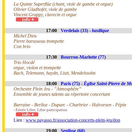
La Quinte Superflüe (chant, viole de gambe et orgue)
Olivier Gladhofer, viole de gambe
Vincent Grappy, clavecin et orgue
17:00
Verdelais (33) -
basilique
Michel Dieu
Pierre barusseau trompette
Con brio
17:30
Bourron-Marlotte (77)
Trio Hocdé
orgue, violon et trompette
Bach, Telemann, haydn, Liszt, Mendelssohn
18:00
Paris (75) -
Église Saint-Pierre de M
Orchestre Plein Jeu - ”Atmosphère”
Ensemble de jeunes talents au répertoire concertant
Barraine - Berlioz - Duparc - Charbrier - Halvorsen - Pépin
- Entrée Libre, Libre participation
Lien :
www.payasso.fr/association-concerts-plein-jeu/don
19:00
Senlisse (60)