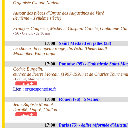
Organiste Claude Nadeau
Autour des pièces d'Orgue des Augustines de Vitré
(Xviième - Xviiième siècle)
François Couperin, Michel et Gaspard Corette, Guillaume-Gabr
- 5€ - Gratuit - de 16 ans
17:00
Saint-Médard en jalles (33)
Le choeur du chapeau rouge, dir.Victor Theuerkauff
Maximilien Wang orgue
17:00
Pontoise (95) -
Cathédrale Saint-Ma
Cédric Burgelin.
œuvres de Pierre Moreau, (1907-1991) et de Charles Tournemi
- Gratuit, libre participation
Lien :
orguespontoise.fr
17:00
Rouen (76) -
St-Ouen
Jean-Baptiste Monnot
Duruflé, Dupré, Guillou
17:00
Paris (75) -
église réformée d'Auteuil