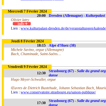
Mercredi 7 Février 2024
20:00
Dresden (Allemagne) -
Kulturpalast
Olivier latry
Lien :
www.kulturpalast-dresden.de/de/veranstaltungen/kalender/
Jeudi 8 Février 2024
18:15
Alpe d'Huez (38)
Michele Savino, orgue (Allemagne)
Bach, Chaminade, Saint-Saëns…
Vendredi 9 Février 2024
Strasbourg (67) -
Salle du grand orgu
12:30
danse
Hugo Meyer-Schwaller, orgue
Œuvres de Dietrich Buxtehude, Johann Sebastian Bach, Mauric
Lien :
www.conservatoire.strasbourg.eu/saison-publique/
Strasbourg (67) -
Salle du grand orgu
17:30
danse