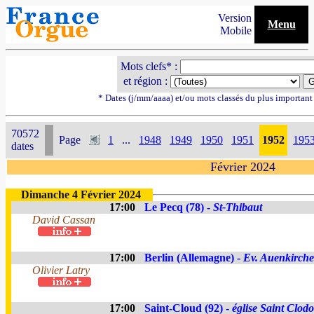
Version
Menu
Mobile
Mots clefs* :
et région :
* Dates (j/mm/aaaa) et/ou mots classés du plus importan
70572
Page
1
...
1948
1949
1950
1951
1952
195
dates
Février 2024
Dimanche 4 Février 2024
17:00
Le Pecq (78) -
St-Thibaut
David Cassan
17:00
Berlin (Allemagne) -
Ev. Auenkirche
Olivier Latry
17:00
Saint-Cloud (92) -
église Saint Clod