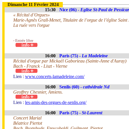
Dimanche 11 Février 2024
15:30
Nice (06) -
Eglise St-Paul de Pessicar
« Récital d’Orgues»
Marie-Agnès Grall-Menet, Titulaire de l’orgue de l’église Sain
La ruée vers l'orgue
- Entrée libre
16:00
Paris (75) -
La Madeleine
Récital d'orgue par Mickaël Gaborieau (Sainte-Anne d'Auray)
Bach - Franck - Liszt - Vierne
Lien :
www.concerts-lamadeleine.com/
16:00
Senlis (60) -
cathédrale Nd
Geoffrey Chesnier, Amiens.
Lien :
les-amis-des-orgues-de-senlis.org/
16:00
Paris (75) -
St-Laurent
Concert Marial
Béatrice Piertot
Bach, Buxtehude, Frescobaldi, Guilmant, Piertot