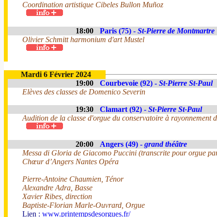
Coordination artistique Cibeles Bullon Muñoz
18:00
Paris (75) -
St-Pierre de Montmartre
Olivier Schmitt harmonium d'art Mustel
Mardi 6 Février 2024
19:00
Courbevoie (92) -
St-Pierre St-Paul
Elèves des classes de Domenico Severin
19:30
Clamart (92) -
St-Pierre St-Paul
Audition de la classe d'orgue du conservatoire à rayonnement
20:00
Angers (49) -
grand théâtre
Messa di Gloria de Giacomo Puccini (transcrite pour orgue pa
Chœur d’Angers Nantes Opéra
Pierre-Antoine Chaumien, Ténor
Alexandre Adra, Basse
Xavier Ribes, direction
Baptiste-Florian Marle-Ouvrard, Orgue
Lien :
www.printempsdesorgues.fr/