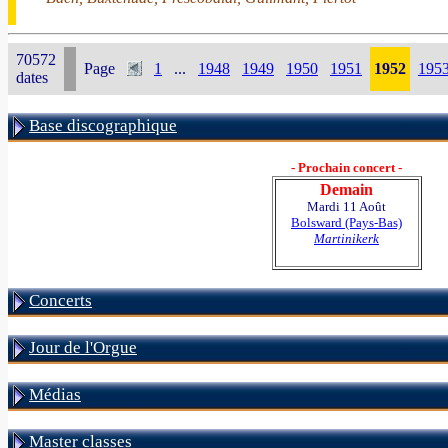
70572
Page
1
...
1948
1949
1950
1951
1952
195
dates
Base discographique
- Prochain concert -
Demain
Mardi 11 Août
Bolsward (Pays-Bas)
Martinikerk
Concerts
Jour de l'Orgue
Médias
Master classes