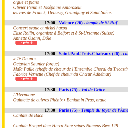
orgue et piano
Olivier Penin et Joséphine Ambroselli
œuvres de Franck, Debussy, Grandjany et Saint-Saëns.
17:00
Valence (26) -
temple de St-Ruf
Concert orgue et nickel harpa
Elise Rollin, organiste à Belfort et à St-Ursanne (Suisse)
Annette Osann, Dôle
17:00
Saint-Paul-Trois-Chateaux (26) -
ca
« Te Deum »
Octavian Saunier (orgue)
Maïa Paille (cheffe de chœur de l’Ensemble Choral du Tricasti
Fabrice Vernette (Chef de chœur du Chœur Adhémar)
17:30
Paris (75) -
Val de Grâce
L'Hermione
Quintette de cuivres Phénix • Benjamin Pras, orgue
17:30
Paris (75) -
Temple du foyer de l'Âm
Cantate de Bach
Cantate Bringet dem Herrn Ehre seines Namens Bwv 148