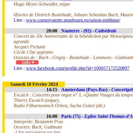
Hugo Meyer-Schwaller, orgue
Œuvres de Dietrich Buxtehude, Johann Sebastian Bach, Mauric
Lien :
www.conservatoire.strasbourg.eu/saison-publique/
20:00
Nanterre - (92) -
Cathédrale
Concert du 10e Anniversaire de la bénédiction par Monseigneur
agrandi.
Jacques Pichard
Cécile Côte qoprano
Oeuvres de : Bach - Grigny - Buxtehude - Lemmens - Guilmant 
Lien :
www.facebook.com/profile.php?id=100057172520897
Samedi 10 Février 2024
14:15
Amsterdam (Pays-Bas) -
Concertge
Escaich : Concerto pour orgue n° 3, «Quatre Visages du temps
Thierry Escaich (orgue),
Radio Filharmonisch Orkest, Sacha Gotzel (dir.)
16:00
Paris (75) -
Eglise Saint-Thomas-d'
Interprète: Benjamin Pras
Oeuvres: Bach, Guilmant
- Libre participation aux frais