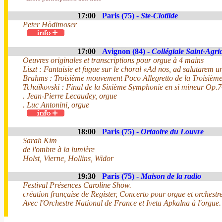
17:00
Paris (75) -
Ste-Clotilde
Peter Hödimoser
17:00
Avignon (84) -
Collégiale Saint-Agri
Oeuvres originales et transcriptions pour orgue à 4 mains
Liszt : Fantaisie et fugue sur le choral «Ad nos, ad salutarem
Brahms : Troisième mouvement Poco Allegretto de la Troisièm
Tchaïkovski : Final de la Sixième Symphonie en si mineur Op.7
. Jean-Pierre Lecaudey, orgue
. Luc Antonini, orgue
18:00
Paris (75) -
Ortaoire du Louvre
Sarah Kim
de l'ombre à la lumière
Holst, Vierne, Hollins, Widor
19:30
Paris (75) -
Maison de la radio
Festival Présences Caroline Show.
création française de Register, Concerto pour orgue et orchestr
Avec l'Orchestre National de France et Iveta Apkalna à l'orgue.