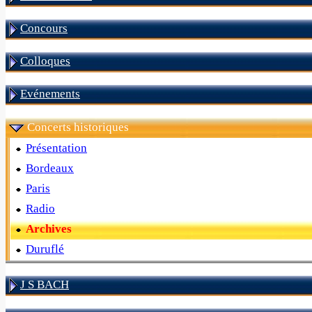
Concours
Colloques
Evénements
Concerts historiques
Présentation
Bordeaux
Paris
Radio
Archives
Duruflé
J S BACH