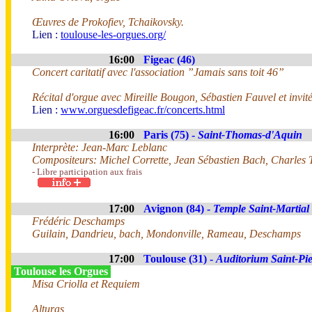
Œuvres de Prokofiev, Tchaikovsky.
Lien :
toulouse-les-orgues.org/
16:00
Figeac (46)
Concert caritatif avec l'association ”Jamais sans toit 46”
Récital d'orgue avec Mireille Bougon, Sébastien Fauvel et invit
Lien :
www.orguesdefigeac.fr/concerts.html
16:00
Paris (75) -
Saint-Thomas-d'Aquin
Interprète: Jean-Marc Leblanc
Compositeurs: Michel Corrette, Jean Sébastien Bach, Charles
- Libre participation aux frais
17:00
Avignon (84) -
Temple Saint-Martial
Frédéric Deschamps
Guilain, Dandrieu, bach, Mondonville, Rameau, Deschamps
17:00
Toulouse (31) -
Auditorium Saint-Pie
Toulouse les Orgues
Misa Criolla et Requiem
Alturas