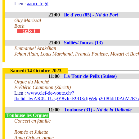
Lien :
aaocc.fr.gd
21:00
Ile d'yeu (85) -
Nd du Port
Guy Marissal
Bach
21:00
Solliès-Toucas (13)
Emmanuel Arakélian
Jehan Alain, Louis Marchand, Francis Poulenc, Mozart et Bach
Samedi 14 Octobre 2023
11:00
La-Tour-de-Peilz (Suisse)
Orgue du Marché
Frédéric Champion (Zürich)
Lien :
www.clef-de-voute.ch/?
fbclid=IwAR0UTUsgY8vIerE9D3cljWekp20J8Idi10A6V2E
11:00
Toulouse (31) -
Nd de la Dalbade
Toulouse les Orgues
Concert en famille
Roméo et Juliette
Anna Orlova, orgue