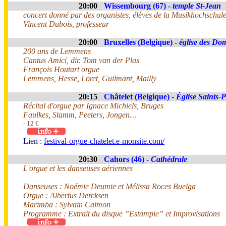
20:00
Wissembourg (67) -
temple St-Jean
concert donné par des organistes, élèves de la Musikhochschule
Vincent Dubois, professeur
20:00
Bruxelles (Belgique) -
église des Do
200 ans de Lemmens
Cantus Amici, dir. Tom van der Plas
François Houtart orgue
Lemmens, Hesse, Loret, Guilmant, Mailly
20:15
Châtelet (Belgique) -
Église Saints-P
Récital d'orgue par Ignace Michiels, Bruges
Faulkes, Stamm, Peeters, Jongen…
- 12 €
Lien :
festival-orgue-chatelet.e-monsite.com/
20:30
Cahors (46) -
Cathédrale
L'orgue et les danseuses aériennes
Danseuses : Noémie Deumie et Mélissa Roces Buelga
Orgue : Albertus Dercksen
Marimba : Sylvain Calmon
Programme : Extrait du disque ”Estampie” et Improvisations