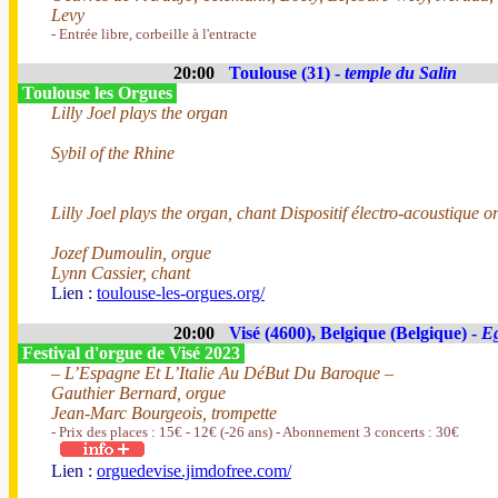
Levy
- Entrée libre, corbeille à l'entracte
20:00
Toulouse (31) -
temple du Salin
Toulouse les Orgues
Lilly Joel plays the organ
Sybil of the Rhine
Lilly Joel plays the organ, chant Dispositif électro-acoustique o
Jozef Dumoulin, orgue
Lynn Cassier, chant
Lien :
toulouse-les-orgues.org/
20:00
Visé (4600), Belgique (Belgique) -
Eg
Festival d'orgue de Visé 2023
– L’Espagne Et L’Italie Au DéBut Du Baroque –
Gauthier Bernard, orgue
Jean-Marc Bourgeois, trompette
- Prix des places : 15€ - 12€ (-26 ans) - Abonnement 3 concerts : 30€
Lien :
orguedevise.jimdofree.com/