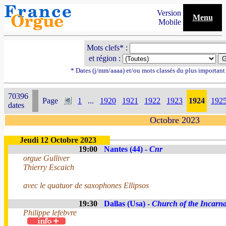
Version
Menu
Mobile
Mots clefs* :
et région :
* Dates (j/mm/aaaa) et/ou mots classés du plus importan
70396
Page
1
...
1920
1921
1922
1923
1924
192
dates
Octobre 2023
Jeudi 12 Octobre 2023
19:00
Nantes (44) -
Cnr
orgue Gulliver
Thierry Escaich
avec le quatuor de saxophones Ellipsos
19:30
Dallas (Usa) -
Church of the Incarna
Philippe lefebvre