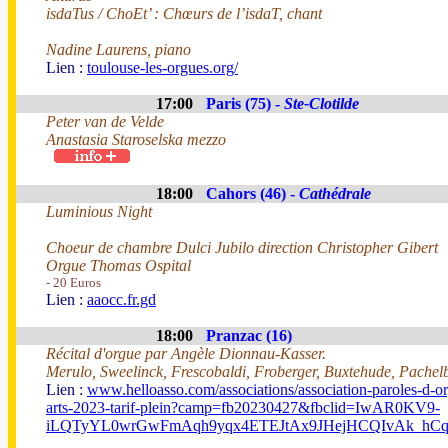
isdaTus / ChoEt’ : Chœurs de l’isdaT, chant
Nadine Laurens, piano
Lien :
toulouse-les-orgues.org/
17:00
Paris (75) -
Ste-Clotilde
Peter van de Velde
Anastasia Staroselska mezzo
18:00
Cahors (46) -
Cathédrale
Luminious Night
Choeur de chambre Dulci Jubilo direction Christopher Gibert
Orgue Thomas Ospital
- 20 Euros
Lien :
aaocc.fr.gd
18:00
Pranzac (16)
Récital d'orgue par Angèle Dionnau-Kasser.
Merulo, Sweelinck, Frescobaldi, Froberger, Buxtehude, Pachelbe
Lien :
www.helloasso.com/associations/association-paroles-d-o
arts-2023-tarif-plein?camp=fb20230427&fbclid=IwAR0KV9-
iLQTyYL0wrGwFmAqh9yqx4ETEJtAx9JHejHCQIvAk_hCq