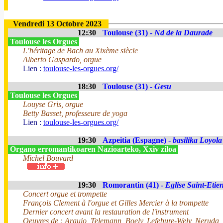
Vendredi 13 Octobre 2023
12:30
Toulouse (31) -
Nd de la Daurade
Toulouse les Orgues
L’héritage de Bach au Xixème siècle
Alberto Gaspardo, orgue
Lien :
toulouse-les-orgues.org/
18:30
Toulouse (31) -
Gesu
Toulouse les Orgues
Louyse Gris, orgue
Betty Basset, professeure de yoga
Lien :
toulouse-les-orgues.org/
19:30
Azpeitia (Espagne) -
basilika Loyola
Organo erromantikoaren Nazioarteko, Xxiv ziloa
Michel Bouvard
19:30
Romorantin (41) -
Eglise Saint-Etie
Concert orgue et trompette
François Clement à l'orgue et Gilles Mercier à la trompette
Dernier concert avant la restauration de l'instrument
Oeuvres de : Araujo, Telemann, Boely, Lefebure-Wely, Neruda