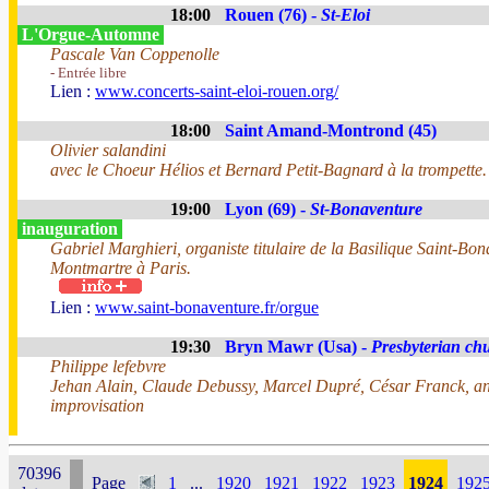
18:00
Rouen (76) -
St-Eloi
L'Orgue-Automne
Pascale Van Coppenolle
- Entrée libre
Lien :
www.concerts-saint-eloi-rouen.org/
18:00
Saint Amand-Montrond (45)
Olivier salandini
avec le Choeur Hélios et Bernard Petit-Bagnard à la trompette.
19:00
Lyon (69) -
St-Bonaventure
inauguration
Gabriel Marghieri, organiste titulaire de la Basilique Saint-B
Montmartre à Paris.
Lien :
www.saint-bonaventure.fr/orgue
19:30
Bryn Mawr (Usa) -
Presbyterian ch
Philippe lefebvre
Jehan Alain, Claude Debussy, Marcel Dupré, César Franck, a
improvisation
70396
Page
1
...
1920
1921
1922
1923
1924
192