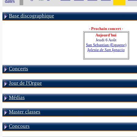
dates
Base discographique
- Prochain concert -
Aujourd'hui
Jeudi 6 Août
San Sebastian (Espagne)
Iglesia de San Ignacio
Concerts
Jour de l'Orgue
Médias
Master classes
Concours