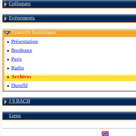
Colloques
Evénements
Concerts historiques
Présentation
Bordeaux
Paris
Radio
Archives
Duruflé
J S BACH
Liens