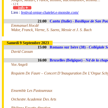
- 12 €
Lien :
festival-orgue-chatelet.e-monsite.com/
21:00
Cantu (Italie) -
Basilique de San Pa
Emmanuel Hocdé
Widor, Franck, Vierne, S. Saens, Messie et J. S. Bach
Samedi 9 Septembre 2023
15:00
Romans sur Isère (38) -
Collégiale 
David Cassan
16:00
Bruxelles (Belgique) -
Nd de la chap
Vox Angeli
Requiem De Faure – Concert D’Inauguration De L’Orgue Schy
Ensemble Les Pastoureaux
Orchestre Academie Des Arts
Philippe Favette direction