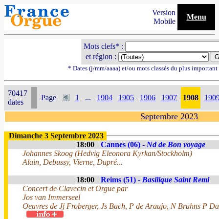
Version
Menu
Mobile
Mots clefs* :
et région :
* Dates (j/mm/aaaa) et/ou mots classés du plus importan
70417
Page
1
...
1904
1905
1906
1907
1908
190
dates
Septembre 2023
Dimanche 3 Septembre 2023
18:00
Cannes (06) -
Nd de Bon voyage
Johannes Skoog (Hedvig Eleonora Kyrkan/Stockholm)
Alain, Debussy, Vierne, Dupré...
18:00
Reims (51) -
Basilique Saint Remi
Concert de Clavecin et Orgue par
Jos van Immerseel
Oeuvres de Jj Froberger, Js Bach, P de Araujo, N Bruhns P 