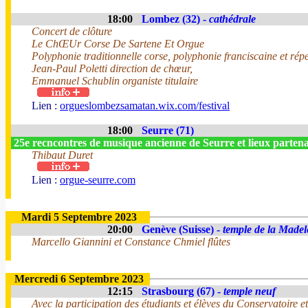
18:00
Lombez (32) -
cathédrale
Concert de clôture
Le ChŒUr Corse De Sartene Et Orgue
Polyphonie traditionnelle corse, polyphonie franciscaine et répe
Jean-Paul Poletti direction de chœur,
Emmanuel Schublin organiste titulaire
Lien :
orgueslombezsamatan.wix.com/festival
18:00
Seurre (71)
25e recncontres de musique ancienne de Seurre et lieux parten
Thibaut Duret
Lien :
orgue-seurre.com
Mardi 5 Septembre 2023
20:00
Genève (Suisse) -
temple de la Madel
Marcello Giannini et Constance Chmiel flûtes
Mercredi 6 Septembre 2023
12:15
Strasbourg (67) -
temple neuf
Avec la participation des étudiants et élèves du Conservatoire 