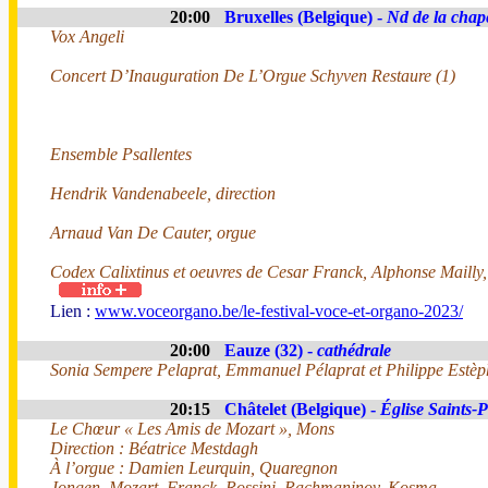
20:00
Bruxelles (Belgique) -
Nd de la chap
Vox Angeli
Concert D’Inauguration De L’Orgue Schyven Restaure (1)
Ensemble Psallentes
Hendrik Vandenabeele, direction
Arnaud Van De Cauter, orgue
Codex Calixtinus et oeuvres de Cesar Franck, Alphonse Mailly
Lien :
www.voceorgano.be/le-festival-voce-et-organo-2023/
20:00
Eauze (32) -
cathédrale
Sonia Sempere Pelaprat, Emmanuel Pélaprat et Philippe Estèp
20:15
Châtelet (Belgique) -
Église Saints-P
Le Chœur « Les Amis de Mozart », Mons
Direction : Béatrice Mestdagh
À l’orgue : Damien Leurquin, Quaregnon
Jongen, Mozart, Franck, Rossini, Rachmaninov, Kosma…