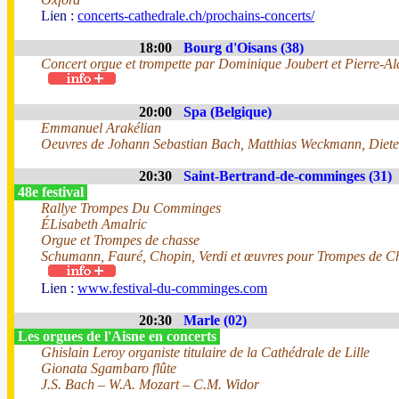
Lien :
concerts-cathedrale.ch/prochains-concerts/
18:00
Bourg d'Oisans (38)
Concert orgue et trompette par Dominique Joubert et Pierre-Ala
20:00
Spa (Belgique)
Emmanuel Arakélian
Oeuvres de Johann Sebastian Bach, Matthias Weckmann, Dieter
20:30
Saint-Bertrand-de-comminges (31)
48e festival
Rallye Trompes Du Comminges
ÉLisabeth Amalric
Orgue et Trompes de chasse
Schumann, Fauré, Chopin, Verdi et œuvres pour Trompes de C
Lien :
www.festival-du-comminges.com
20:30
Marle (02)
Les orgues de l'Aisne en concerts
Ghislain Leroy organiste titulaire de la Cathédrale de Lille
Gionata Sgambaro flûte
J.S. Bach – W.A. Mozart – C.M. Widor