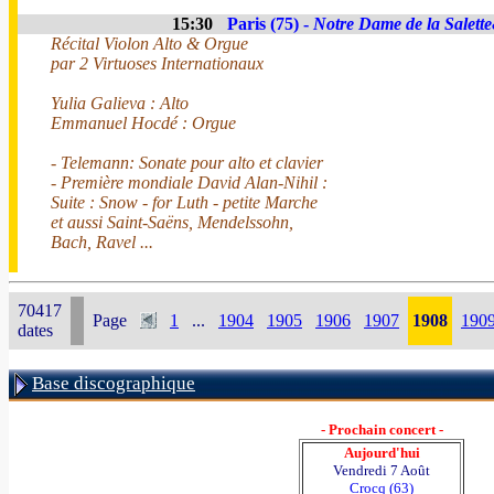
15:30
Paris (75) -
Notre Dame de la Salett
Récital Violon Alto & Orgue
par 2 Virtuoses Internationaux
Yulia Galieva : Alto
Emmanuel Hocdé : Orgue
- Telemann: Sonate pour alto et clavier
- Première mondiale David Alan-Nihil :
Suite : Snow - for Luth - petite Marche
et aussi Saint-Saëns, Mendelssohn,
Bach, Ravel ...
70417
Page
1
...
1904
1905
1906
1907
1908
190
dates
Base discographique
- Prochain concert -
Aujourd'hui
Vendredi 7 Août
Crocq (63)