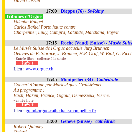
David Cassan
17:00
Dieppe (76) -
St-Rémy
Tribunes d'Orgue
Valentin Rouget
Carlos Rafael Porto haute contre
Charpentier, Lully, Campra, Lalande, Marchand, Boyvin
17:15
Roche (Vaud) (Suisse) -
Musée Suiss
Le Musée Suisse de l'Orgue accueille Jurg Brunner.
Oeuvres de B. Storace, J. Brunner, H.P. Graf, W. Bird, G. Picc
- Entrée libre - collecte à la sortie
Lien :
www.orgue.ch
17:45
Montpellier (34) -
Cathédrale
Concert d’orgue par Marie-Agnes Grall-Menet.
Au programme :
Bach, Hakim, Franck, Gigout, Demessieux, Vierne.
- entrée libre
Lien :
grand-orgue-cathedrale-montpellier.fr/
18:00
Genève (Suisse) -
cathédrale
Robert Quinney
Oxford