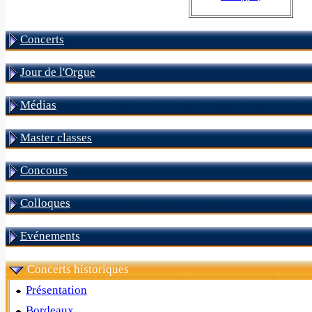
Concerts
Jour de l'Orgue
Médias
Master classes
Concours
Colloques
Evénements
Concerts historiques
Présentation
Bordeaux