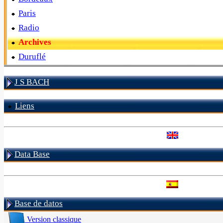
Paris
Radio
Archives
Duruflé
J S BACH
Liens
Data Base
Base de datos
Version classique