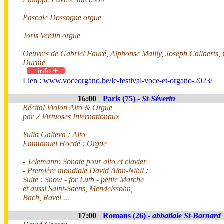
Pascale Dossogne orgue
Joris Verdin orgue
Oeuvres de Gabriel Fauré, Alphonse Mailly, Joseph Callaerts
Durme
Lien :
www.voceorgano.be/le-festival-voce-et-organo-2023/
16:00
Paris (75) -
St-Séverin
Récital Violon Alto & Orgue
par 2 Virtuoses Internationaux
Yulia Galieva : Alto
Emmanuel Hocdé : Orgue
- Telemann: Sonate pour alto et clavier
- Première mondiale David Alan-Nihil :
Suite : Snow - for Luth - petite Marche
et aussi Saint-Saëns, Mendelssohn,
Bach, Ravel ...
17:00
Romans (26) -
abbatiale St-Barnard