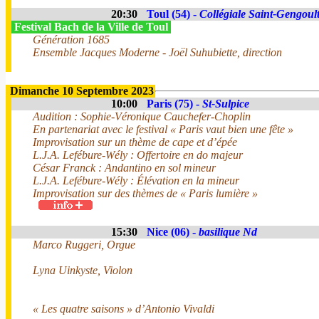
20:30
Toul (54) -
Collégiale Saint-Gengoul
Festival Bach de la Ville de Toul
Génération 1685
Ensemble Jacques Moderne - Joël Suhubiette, direction
Dimanche 10 Septembre 2023
10:00
Paris (75) -
St-Sulpice
Audition : Sophie-Véronique Cauchefer-Choplin
En partenariat avec le festival « Paris vaut bien une fête »
Improvisation sur un thème de cape et d’épée
L.J.A. Lefébure-Wély : Offertoire en do majeur
César Franck : Andantino en sol mineur
L.J.A. Lefébure-Wély : Élévation en la mineur
Improvisation sur des thèmes de « Paris lumière »
15:30
Nice (06) -
basilique Nd
Marco Ruggeri, Orgue
Lyna Uinkyste, Violon
« Les quatre saisons » d’Antonio Vivaldi