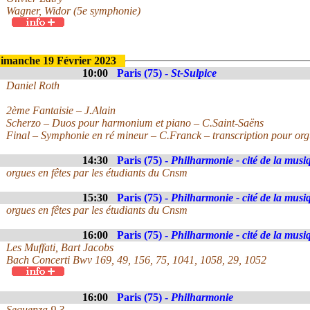
Wagner, Widor (5e symphonie)
imanche 19 Février 2023
10:00
Paris (75) -
St-Sulpice
Daniel Roth
2ème Fantaisie – J.Alain
Scherzo – Duos pour harmonium et piano – C.Saint-Saëns
Final – Symphonie en ré mineur – C.Franck – transcription pour org
14:30
Paris (75) -
Philharmonie - cité de la musi
orgues en fêtes par les étudiants du Cnsm
15:30
Paris (75) -
Philharmonie - cité de la musi
orgues en fêtes par les étudiants du Cnsm
16:00
Paris (75) -
Philharmonie - cité de la musi
Les Muffati, Bart Jacobs
Bach Concerti Bwv 169, 49, 156, 75, 1041, 1058, 29, 1052
16:00
Paris (75) -
Philharmonie
Sequenza 9.3