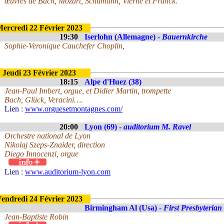
œuvres de Bach, Mozart, Schumann, Vierne et Franck.
ercredi 22 Février 2023
19:30
Iserlohn (Allemagne) -
Bauernkirche
Sophie-Veronique Cauchefer Choplin,
Jeudi 23 Février 2023
18:15
Alpe d'Huez (38)
Jean-Paul Imbert, orgue, et Didier Martin, trompette
Bach, Glück, Veracini….
Lien :
www.orguesetmontagnes.com/
20:00
Lyon (69) -
auditorium M. Ravel
Orchestre national de Lyon
Nikolaj Szeps-Znaider, direction
Diego Innocenzi, orgue
Lien :
www.auditorium-lyon.com
endredi 24 Février 2023
Birmingham Al (Usa) -
First Presbyteria
Jean-Baptiste Robin