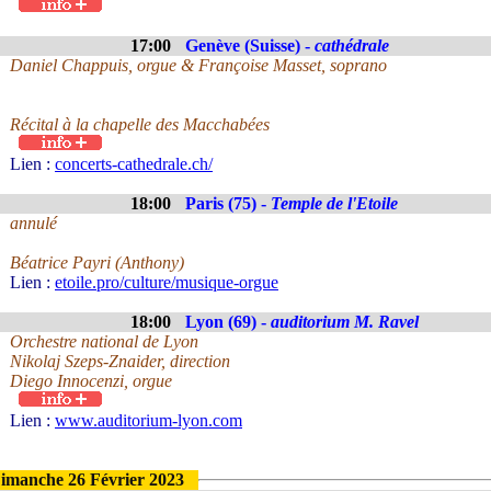
17:00
Genève (Suisse) -
cathédrale
Daniel Chappuis, orgue & Françoise Masset, soprano
Récital à la chapelle des Macchabées
Lien :
concerts-cathedrale.ch/
18:00
Paris (75) -
Temple de l'Etoile
annulé
Béatrice Payri (Anthony)
Lien :
etoile.pro/culture/musique-orgue
18:00
Lyon (69) -
auditorium M. Ravel
Orchestre national de Lyon
Nikolaj Szeps-Znaider, direction
Diego Innocenzi, orgue
Lien :
www.auditorium-lyon.com
imanche 26 Février 2023