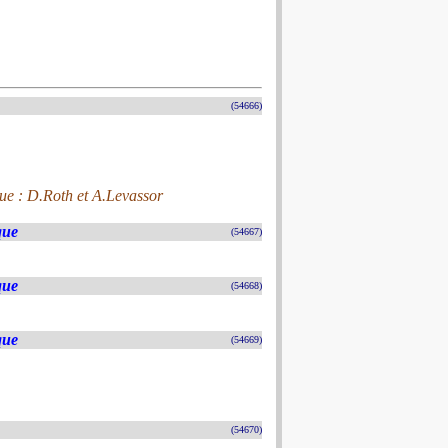
(54666)
ue : D.Roth et A.Levassor
que
(54667)
que
(54668)
que
(54669)
(54670)