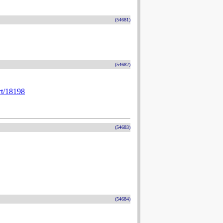
(54681)
(54682)
rt/18198
(54683)
(54684)