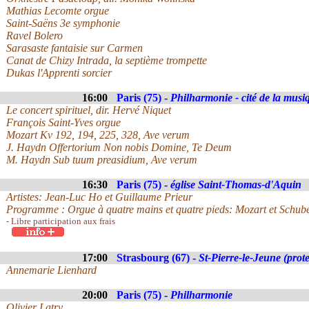
Mathias Lecomte orgue
Saint-Saëns 3e symphonie
Ravel Bolero
Sarasaste fantaisie sur Carmen
Canat de Chizy Intrada, la septième trompette
Dukas l'Apprenti sorcier
16:00
Paris (75) -
Philharmonie - cité de la musi
Le concert spirituel, dir. Hervé Niquet
François Saint-Yves orgue
Mozart Kv 192, 194, 225, 328, Ave verum
J. Haydn Offertorium Non nobis Domine, Te Deum
M. Haydn Sub tuum preasidium, Ave verum
16:30
Paris (75) -
église Saint-Thomas-d'Aquin
Artistes: Jean-Luc Ho et Guillaume Prieur
Programme : Orgue à quatre mains et quatre pieds: Mozart et Schube
- Libre participation aux frais
17:00
Strasbourg (67) -
St-Pierre-le-Jeune (prote
Annemarie Lienhard
20:00
Paris (75) -
Philharmonie
Olivier Latry