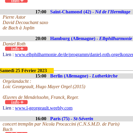
17:00
Saint-Chamond (42) -
Nd de l'Hermitage
Pierre Astor
David Decouchant saxo
de Bach à Joplin
20:00
Hamburg (Allemagne) -
Elbphilharmonie
Daniel Roth
Lien :
www.elbphilharmonie.de/de/programm/daniel-roth-orgelkonze
Samedi 25 Février 2023
15:00
Berlin (Allemagne) -
Lutherkirche
Orgelandacht :
Loïc Georgeault, Hugo Mayer Orgel (2015)
Œuvres de Mendelssohn, Franck, Reger.
Lien :
www.l-georgeault.weebly.com
16:00
Paris (75) -
St-Séverin
concert tremplin par Nicola Procaccini (C.N.S.M.D. de Paris)
Bach