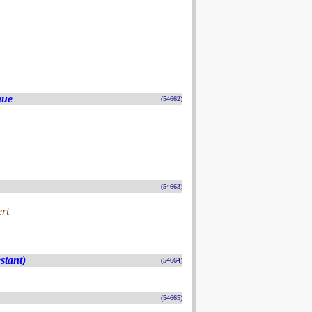
que
(54662)
(54663)
rt
stant)
(54664)
(54665)