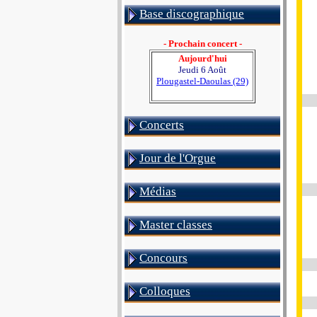
Base discographique
- Prochain concert -
Aujourd'hui
Jeudi 6 Août
Plougastel-Daoulas (29)
Concerts
Jour de l'Orgue
Médias
Master classes
Concours
Colloques