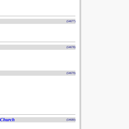
(54677)
(54678)
(54679)
n Church
(54680)