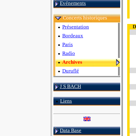
Evénements
Concerts historiques
Présentation
D
Bordeaux
Paris
Radio
Archives
Duruflé
J S BACH
Liens
Data Base