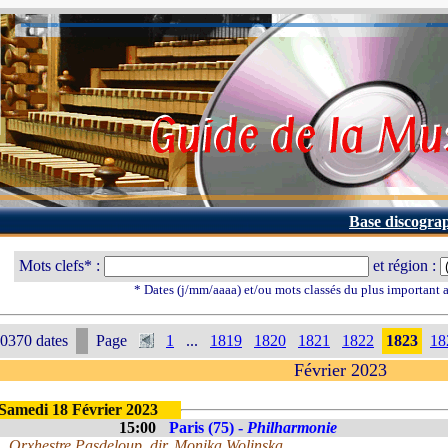
Base discogra
Mots clefs* :
et région :
* Dates (j/mm/aaaa) et/ou mots classés du plus important
0370 dates
Page
1
...
1819
1820
1821
1822
1823
18
Février 2023
Samedi 18 Février 2023
15:00
Paris (75) -
Philharmonie
Orxhestre Pasdeloup, dir. Monika Wolinska