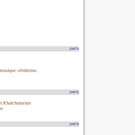
(54671)
 musique vénitienne.
(54672)
et Khatchaturian
on
(54673)