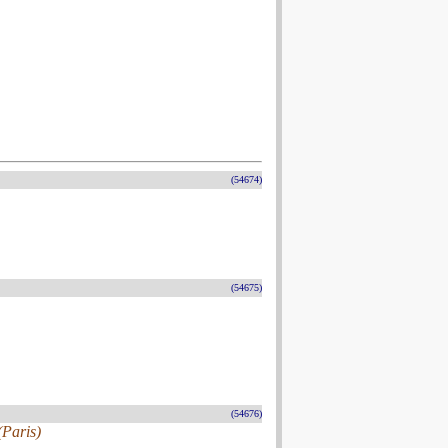
(54674)
(54675)
(54676)
(Paris)