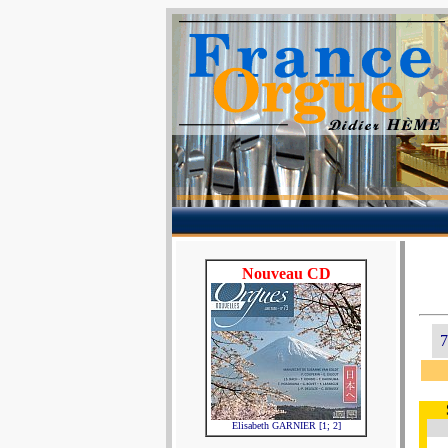
Nouveau CD
7
Elisabeth GARNIER [1; 2]