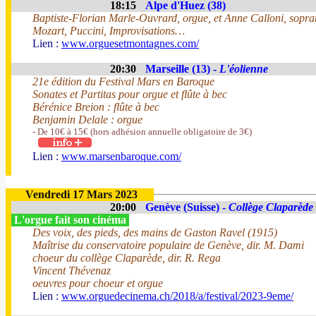
18:15
Alpe d'Huez (38)
Baptiste-Florian Marle-Ouvrard, orgue, et Anne Calloni, sopr
Mozart, Puccini, Improvisations…
Lien :
www.orguesetmontagnes.com/
20:30
Marseille (13) -
L'éolienne
21e édition du Festival Mars en Baroque
Sonates et Partitas pour orgue et flûte à bec
Bérénice Breion : flûte à bec
Benjamin Delale : orgue
- De 10€ à 15€ (hors adhésion annuelle obligatoire de 3€)
Lien :
www.marsenbaroque.com/
Vendredi 17 Mars 2023
20:00
Genève (Suisse) -
Collège Claparède
L'orgue fait son cinéma
Des voix, des pieds, des mains de Gaston Ravel (1915)
Maîtrise du conservatoire populaire de Genève, dir. M. Dami
choeur du collège Claparède, dir. R. Rega
Vincent Thévenaz
oeuvres pour choeur et orgue
Lien :
www.orguedecinema.ch/2018/a/festival/2023-9eme/