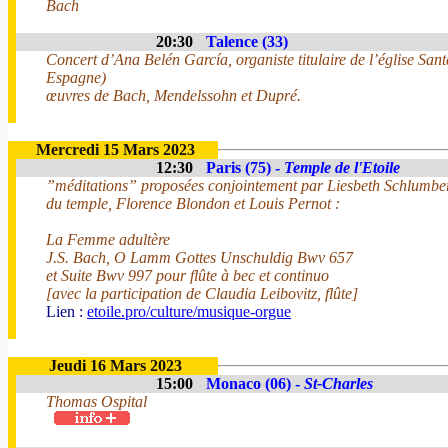
Bach
20:30
Talence (33)
Concert d’Ana Belén García, organiste titulaire de l’église San
Espagne)
œuvres de Bach, Mendelssohn et Dupré.
Mercredi 15 Mars 2023
12:30
Paris (75) -
Temple de l'Etoile
”méditations” proposées conjointement par Liesbeth Schlumberger
du temple, Florence Blondon et Louis Pernot :
La Femme adultère
J.S. Bach, O Lamm Gottes Unschuldig Bwv 657
et Suite Bwv 997 pour flûte à bec et continuo
[avec la participation de Claudia Leibovitz, flûte]
Lien :
etoile.pro/culture/musique-orgue
Jeudi 16 Mars 2023
15:00
Monaco (06) -
St-Charles
Thomas Ospital