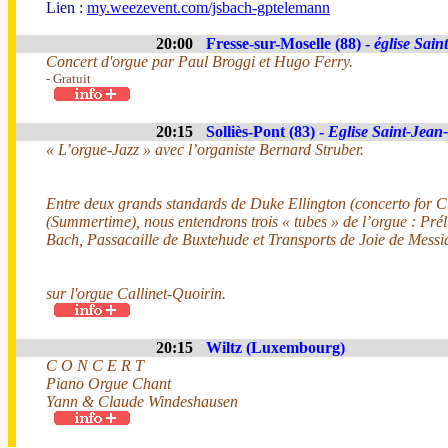
Lien :
my.weezevent.com/jsbach-gptelemann
20:00
Fresse-sur-Moselle (88) -
église Sain
Concert d'orgue par Paul Broggi et Hugo Ferry.
- Gratuit
20:15
Solliès-Pont (83) -
Eglise Saint-Jean-
« L’orgue-Jazz » avec l’organiste Bernard Struber.
Entre deux grands standards de Duke Ellington (concerto for 
(Summertime), nous entendrons trois « tubes » de l’orgue : Pré
Bach, Passacaille de Buxtehude et Transports de Joie de Messi
sur l'orgue Callinet-Quoirin.
20:15
Wiltz (Luxembourg)
C O N C E R T
Piano Orgue Chant
Yann & Claude Windeshausen