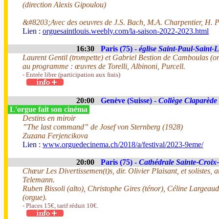
(direction Alexis Gipoulou)
&#8203;Avec des oeuvres de J.S. Bach, M.A. Charpentier, H. P
Lien :
orguesaintlouis.weebly.com/la-saison-2022-2023.html
16:30
Paris (75) -
église Saint-Paul-Saint-
Laurent Gentil (trompette) et Gabriel Bestion de Camboulas (or
au programme : œuvres de Torelli, Albinoni, Purcell.
- Entrée libre (participation aux frais)
20:00
Genève (Suisse) -
Collège Claparède
L'orgue fait son cinéma
Destins en miroir
”The last command” de Josef von Sternberg (1928)
Zuzana Ferjencikova
Lien :
www.orguedecinema.ch/2018/a/festival/2023-9eme/
20:00
Paris (75) -
Cathédrale Sainte-Croix
Chœur Les Divertissemen(t)s, dir. Olivier Plaisant, et solistes
Telemann.
Ruben Bissoli (alto), Christophe Gires (ténor), Céline Largeaud
(orgue).
- Places 15€, tarif réduit 10€.