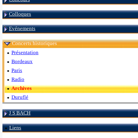
Colloques
Evénements
Concerts historiques
Présentation
Bordeaux
Paris
Radio
Archives
Duruflé
J S BACH
Liens