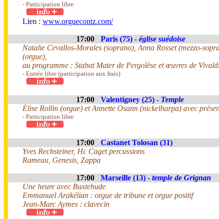
- Participation libre
Lien :
www.orguecontz.com/
17:00
Paris (75) -
église suédoise
Natalie Cevallos-Morales (soprano), Anna Rosset (mezzo-sopr
(orgue),
au programme : Stabat Mater de Pergolèse et œuvres de Vivald
- Entrée libre (participation aux frais)
17:00
Valentigney (25) -
Temple
Élise Rollin (orgue) et Annette Osann (nickelharpa) avec présen
- Participation libre
17:00
Castanet Tolosan (31)
Yves Rechsteiner, Hc Caget percussions
Rameau, Genesis, Zappa
17:00
Marseille (13) -
temple de Grignan
Une heure avec Buxtehude
Emmanuel Arakélian : orgue de tribune et orgue positif
Jean-Marc Aymes : clavecin