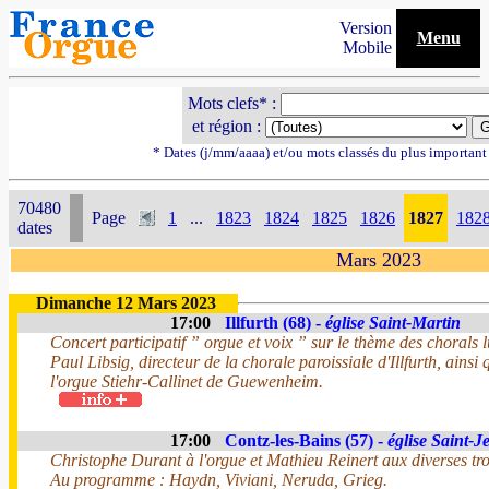
Version
Menu
Mobile
Mots clefs* :
et région :
* Dates (j/mm/aaaa) et/ou mots classés du plus importan
70480
Page
1
...
1823
1824
1825
1826
1827
182
dates
Mars 2023
Dimanche 12 Mars 2023
17:00
Illfurth (68) -
église Saint-Martin
Concert participatif ” orgue et voix ” sur le thème des chorals l
Paul Libsig, directeur de la chorale paroissiale d'Illfurth, ainsi
l'orgue Stiehr-Callinet de Guewenheim.
17:00
Contz-les-Bains (57) -
église Saint-J
Christophe Durant à l'orgue et Mathieu Reinert aux diverses tro
Au programme : Haydn, Viviani, Neruda, Grieg.