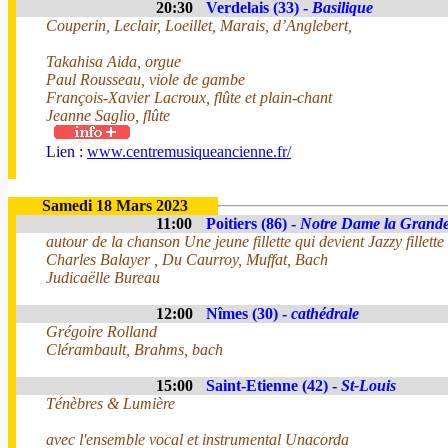
20:30
Verdelais (33) -
Basilique
Couperin, Leclair, Loeillet, Marais, d’Anglebert,
Takahisa Aida, orgue
Paul Rousseau, viole de gambe
François-Xavier Lacroux, flûte et plain-chant
Jeanne Saglio, flûte
Lien :
www.centremusiqueancienne.fr/
Samedi 18 Mars 2023
11:00
Poitiers (86) -
Notre Dame la Grand
autour de la chanson Une jeune fillette qui devient Jazzy fillette
Charles Balayer , Du Caurroy, Muffat, Bach
Judicaëlle Bureau
12:00
Nîmes (30) -
cathédrale
Grégoire Rolland
Clérambault, Brahms, bach
15:00
Saint-Etienne (42) -
St-Louis
Ténèbres & Lumière
avec l'ensemble vocal et instrumental Unacorda