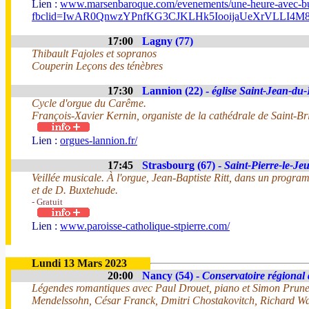
Lien :
www.marsenbaroque.com/evenements/une-heure-avec-b
fbclid=IwAR0QnwzYPnfKG3CJKLHk5IooijaUeXrVLLI4
17:00
Lagny (77)
Thibault Fajoles et sopranos
Couperin Leçons des ténèbres
17:30
Lannion (22) -
église Saint-Jean-du
Cycle d'orgue du Carême.
François-Xavier Kernin, organiste de la cathédrale de Saint-Br
Lien :
orgues-lannion.fr/
17:45
Strasbourg (67) -
Saint-Pierre-le-Je
Veillée musicale. À l'orgue, Jean-Baptiste Ritt, dans un progr
et de D. Buxtehude.
- Gratuit
Lien :
www.paroisse-catholique-stpierre.com/
Lundi 13 Mars 2023
20:00
Nancy (54) -
Conservatoire régiona
Légendes romantiques avec Paul Drouet, piano et Simon Prune
Mendelssohn, César Franck, Dmitri Chostakovitch, Richard Wag