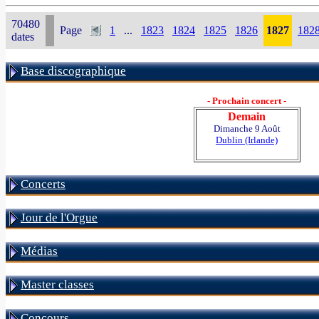
70480
Page
1
...
1823
1824
1825
1826
1827
182
dates
Base discographique
- Prochain concert -
Demain
Dimanche 9 Août
Dublin (Irlande)
Concerts
Jour de l'Orgue
Médias
Master classes
Concours