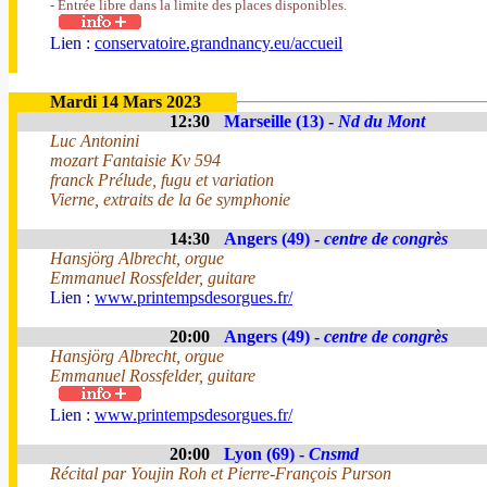
- Entrée libre dans la limite des places disponibles.
Lien :
conservatoire.grandnancy.eu/accueil
Mardi 14 Mars 2023
12:30
Marseille (13) -
Nd du Mont
Luc Antonini
mozart Fantaisie Kv 594
franck Prélude, fugu et variation
Vierne, extraits de la 6e symphonie
14:30
Angers (49) -
centre de congrès
Hansjörg Albrecht, orgue
Emmanuel Rossfelder, guitare
Lien :
www.printempsdesorgues.fr/
20:00
Angers (49) -
centre de congrès
Hansjörg Albrecht, orgue
Emmanuel Rossfelder, guitare
Lien :
www.printempsdesorgues.fr/
20:00
Lyon (69) -
Cnsmd
Récital par Youjin Roh et Pierre-François Purson