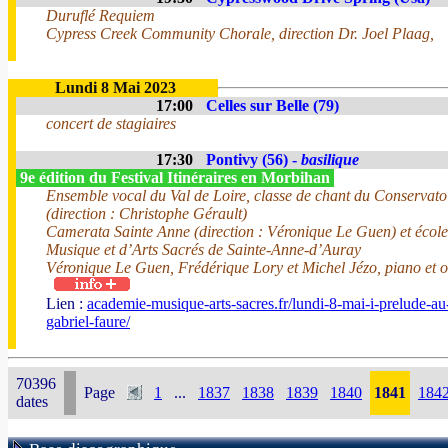
Duruflé Requiem
Cypress Creek Community Chorale, direction Dr. Joel Plaag,
Lundi 8 Mai 2023
17:00
Celles sur Belle (79)
concert de stagiaires
17:30
Pontivy (56) -
basilique
9e édition du Festival Itinéraires en Morbihan
Ensemble vocal du Val de Loire, classe de chant du Conserva
(direction : Christophe Gérault)
Camerata Sainte Anne (direction : Véronique Le Guen) et école
Musique et d’Arts Sacrés de Sainte-Anne-d’Auray
Véronique Le Guen, Frédérique Lory et Michel Jézo, piano et 
Lien :
academie-musique-arts-sacres.fr/lundi-8-mai-i-prelude-au
gabriel-faure/
70396
Page
1
...
1837
1838
1839
1840
1841
184
dates