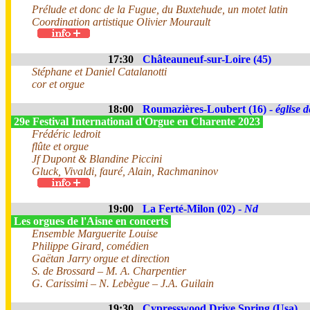
Prélude et donc de la Fugue, du Buxtehude, un motet latin
Coordination artistique Olivier Mourault
17:30
Châteauneuf-sur-Loire (45)
Stéphane et Daniel Catalanotti
cor et orgue
18:00
Roumazières-Loubert (16) -
église 
29e Festival International d'Orgue en Charente 2023
Frédéric ledroit
flûte et orgue
Jf Dupont & Blandine Piccini
Gluck, Vivaldi, fauré, Alain, Rachmaninov
19:00
La Ferté-Milon (02) -
Nd
Les orgues de l'Aisne en concerts
Ensemble Marguerite Louise
Philippe Girard, comédien
Gaëtan Jarry orgue et direction
S. de Brossard – M. A. Charpentier
G. Carissimi – N. Lebègue – J.A. Guilain
19:30
Cypresswood Drive Spring (Usa)