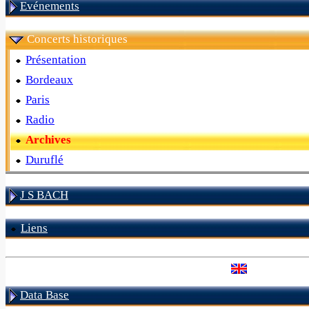
Evénements
Concerts historiques
Présentation
Bordeaux
Paris
Radio
Archives
Duruflé
J S BACH
Liens
Data Base