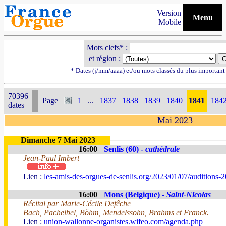
Version
Menu
Mobile
Mots clefs* :
et région :
* Dates (j/mm/aaaa) et/ou mots classés du plus importan
70396
Page
1
...
1837
1838
1839
1840
1841
184
dates
Mai 2023
Dimanche 7 Mai 2023
16:00
Senlis (60) -
cathédrale
Jean-Paul Imbert
Lien :
les-amis-des-orgues-de-senlis.org/2023/01/07/auditions-
16:00
Mons (Belgique) -
Saint-Nicolas
Récital par Marie-Cécile Defêche
Bach, Pachelbel, Böhm, Mendelssohn, Brahms et Franck.
Lien :
union-wallonne-organistes.wifeo.com/agenda.php