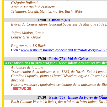
Grégoire Rolland
Arnaud Martin à la clarinette.
Telemann, Corelli, Stamitz, martin, Bach, Weber
17:00
Cunault (49)
Elèves du Conservatoire National Supérieur de Musique et de
Joffrey Mialon, Orgue
Louyse Gris, Orgue
Programme : J.S Bach
Lien :
www.lesheuresmusicalesdecunault.fr/mai-de-lorgue-2023
17:30
Paris (75) -
Val de Grâce
Xxx° saison des heures d’orgue • Xxv° saison des heures music
A l’ombre de la Lune
Tricentenaire de la naissance, en 1723, de Nicole-Reine Lepaute
Caroline Lupovici, piano • Hervé Désarbre, orgue • Ensemble 
direction
Faisons mémoire : quatrième centenaire de la naissance de Bla
17:30
Paris (75) -
temple du Foyer de l'Âm
Bach Cantate Wer mich liebet, der wird mein Wort halten Bwv 