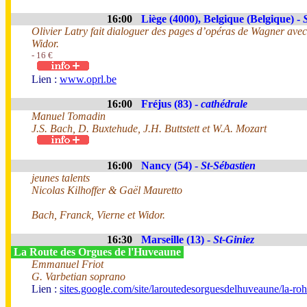
16:00
Liège (4000), Belgique (Belgique) -
Olivier Latry fait dialoguer des pages d’opéras de Wagner ave
Widor.
- 16 €
Lien :
www.oprl.be
16:00
Fréjus (83) -
cathédrale
Manuel Tomadin
J.S. Bach, D. Buxtehude, J.H. Buttstett et W.A. Mozart
16:00
Nancy (54) -
St-Sébastien
jeunes talents
Nicolas Kilhoffer & Gaël Mauretto
Bach, Franck, Vierne et Widor.
16:30
Marseille (13) -
St-Giniez
La Route des Orgues de l'Huveaune
Emmanuel Friot
G. Varbetian soprano
Lien :
sites.google.com/site/laroutedesorguesdelhuveaune/la-r