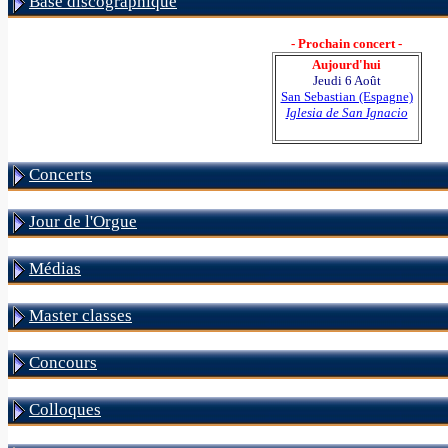
Base discographique
- Prochain concert -
Aujourd'hui
Jeudi 6 Août
San Sebastian (Espagne)
Iglesia de San Ignacio
Concerts
Jour de l'Orgue
Médias
Master classes
Concours
Colloques