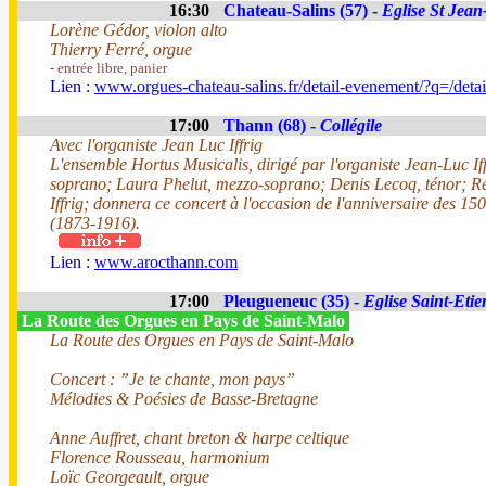
16:30
Chateau-Salins (57) -
Eglise St Jean
Lorène Gédor, violon alto
Thierry Ferré, orgue
- entrée libre, panier
Lien :
www.orgues-chateau-salins.fr/detail-evenement/?q=/de
17:00
Thann (68) -
Collégile
Avec l'organiste Jean Luc Iffrig
L'ensemble Hortus Musicalis, dirigé par l'organiste Jean-Luc If
soprano; Laura Phelut, mezzo-soprano; Denis Lecoq, ténor; René
Iffrig; donnera ce concert à l'occasion de l'anniversaire des 1
(1873-1916).
Lien :
www.arocthann.com
17:00
Pleugueneuc (35) -
Eglise Saint-Eti
La Route des Orgues en Pays de Saint-Malo
La Route des Orgues en Pays de Saint-Malo
Concert : ”Je te chante, mon pays”
Mélodies & Poésies de Basse-Bretagne
Anne Auffret, chant breton & harpe celtique
Florence Rousseau, harmonium
Loïc Georgeault, orgue