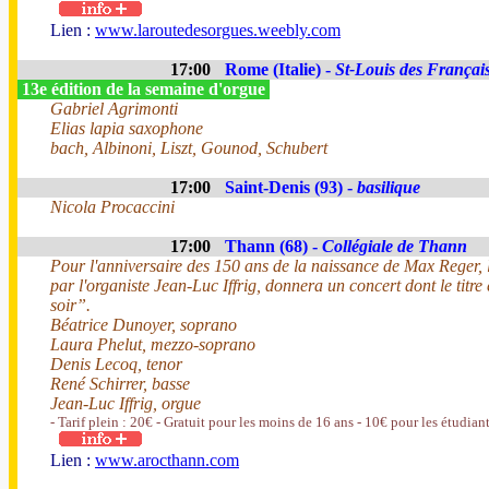
Lien :
www.laroutedesorgues.weebly.com
17:00
Rome (Italie) -
St-Louis des Françai
13e édition de la semaine d'orgue
Gabriel Agrimonti
Elias lapia saxophone
bach, Albinoni, Liszt, Gounod, Schubert
17:00
Saint-Denis (93) -
basilique
Nicola Procaccini
17:00
Thann (68) -
Collégiale de Thann
Pour l'anniversaire des 150 ans de la naissance de Max Reger, 
par l'organiste Jean-Luc Iffrig, donnera un concert dont le titr
soir”.
Béatrice Dunoyer, soprano
Laura Phelut, mezzo-soprano
Denis Lecoq, tenor
René Schirrer, basse
Jean-Luc Iffrig, orgue
- Tarif plein : 20€ - Gratuit pour les moins de 16 ans - 10€ pour les étudian
Lien :
www.arocthann.com