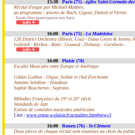
15:30
Paris (75) -
église Saint-Germain-des
Récital d'orgue par Michaël Matthes,
au programme : œuvres de Bach, Gigout, Dubois et Vierne.
- Entrée libre (participation aux frais)
16:00
Paris (75) -
La Madeleine
128 District Orchestra (Illinois, Usa) - Dana Green & Jeremy M
Gabrieli - Berlioz - Bizet - Gounod - Debussy - Gershwin -
16:00
Plaisir (78)
Escales Musicales entre Europe et Amérique.
Gildas Guillon : Orgue, Soliste et chef d'orchestre
Antoine Sebillote : Hautbois
Sophie Boucheron : Soprano
Mélodies Françaises du 19° et 20° siècle
Standards de Jazz
Extrais de comédies musicales américaine
Lien :
www.orgue-a-plaisir.fr/actualites.htm#news3
16:00
Rouen (76) -
St-Clément
Deux pièces de chaque récital sont soumises au choix du public, 