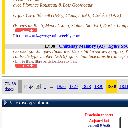
avec Florence Rousseau & Loïc Georgeault
Orgue Cavaillé-Coll (1846), Claus, (1890), Y.Sévère (1972)
Œuvres de Bach, Mendelssohn, Stainer, Stanford, Darke, Langl
Lien :
www.l-georgeault.weebly.com
17:00
Châtenay-Malabry (92) -
Eglise St-
Concert par Jacques Pichard et Marie Vallin sur les 2 orgues, 
l'autre de type vénitien (2016), qui se font face dans le transept d
- Entrée libre, libre participation aux frais
70458
Page
1
...
1826
1827
1828
1829
1830
183
dates
Base discographique
- Prochain concert -
Aujourd'hui
Samedi 8 Août