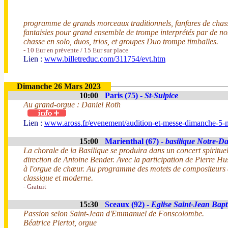
programme de grands morceaux traditionnels, fanfares de chas
fantaisies pour grand ensemble de trompe interprétés par de 
chasse en solo, duos, trios, et groupes Duo trompe timballes.
- 10 Eur en prévente / 15 Eur sur place
Lien :
www.billetreduc.com/311754/evt.htm
Dimanche 26 Mars 2023
10:00
Paris (75) -
St-Sulpice
Au grand-orgue : Daniel Roth
Lien :
www.aross.fr/evenement/audition-et-messe-dimanche-5-
15:00
Marienthal (67) -
basilique Notre-D
La chorale de la Basilique se produira dans un concert spirituel
direction de Antoine Bender. Avec la participation de Pierre H
à l'orgue de chœur. Au programme des motets de compositeurs 
classique et moderne.
- Gratuit
15:30
Sceaux (92) -
Eglise Saint-Jean Bapt
Passion selon Saint-Jean d'Emmanuel de Fonscolombe.
Béatrice Piertot, orgue