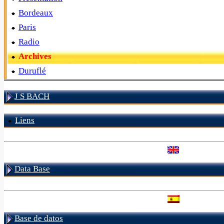
Bordeaux
Paris
Radio
Archives
Duruflé
J S BACH
Liens
Data Base
Base de datos