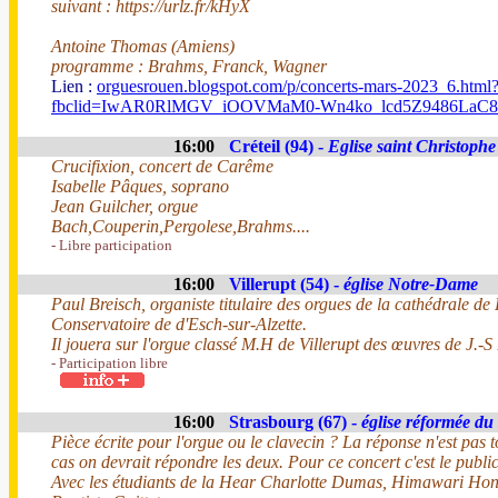
suivant : https://urlz.fr/kHyX
Antoine Thomas (Amiens)
programme : Brahms, Franck, Wagner
Lien :
orguesrouen.blogspot.com/p/concerts-mars-2023_6.html
fbclid=IwAR0RlMGV_iOOVMaM0-Wn4ko_lcd5Z9486LaC8
16:00
Créteil (94) -
Eglise saint Christophe
Crucifixion, concert de Carême
Isabelle Pâques, soprano
Jean Guilcher, orgue
Bach,Couperin,Pergolese,Brahms....
- Libre participation
16:00
Villerupt (54) -
église Notre-Dame
Paul Breisch, organiste titulaire des orgues de la cathédrale d
Conservatoire de d'Esch-sur-Alzette.
Il jouera sur l'orgue classé M.H de Villerupt des œuvres de J.
- Participation libre
16:00
Strasbourg (67) -
église réformée du
Pièce écrite pour l'orgue ou le clavecin ? La réponse n'est pas
cas on devrait répondre les deux. Pour ce concert c'est le public
Avec les étudiants de la Hear Charlotte Dumas, Himawari 