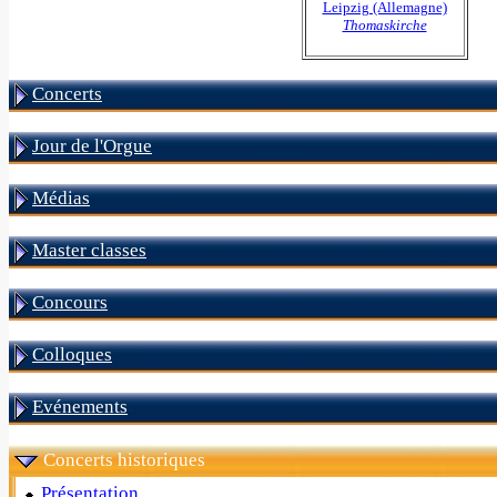
Leipzig (Allemagne)
Thomaskirche
Concerts
Jour de l'Orgue
Médias
Master classes
Concours
Colloques
Evénements
Concerts historiques
Présentation