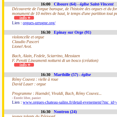
16:00
Ciboure (64) -
église Saint-Vincent
Découverte de l'orgue baroque, de l'histoire des orgues et du f
monument de 10 mètres de haut, le temps d'une partition tout pu
Lien :
orgues-urrugne.org/
16:30
Epinay sur Orge (91)
violoncelle et orgue
Claudio Pasceri
Lionel Avot.
Bach, Alain, Fedele, Sciarrino, Messiaen
F. Perotti Lineamenti notturni di un bosco (création)
16:30
Marthille (57) -
église
Rémy Couvez : vielle à roue
David Lauer : orgue
Programme : Haendel, Vivaldi, Bach, Rémy Couvez...
- Entrée libre, panier
Lien :
www.orgues-chateau-salins.fr/detail-evenement/?mc_id=
16:30
Nontron (24)
jeunes talents du Périgord