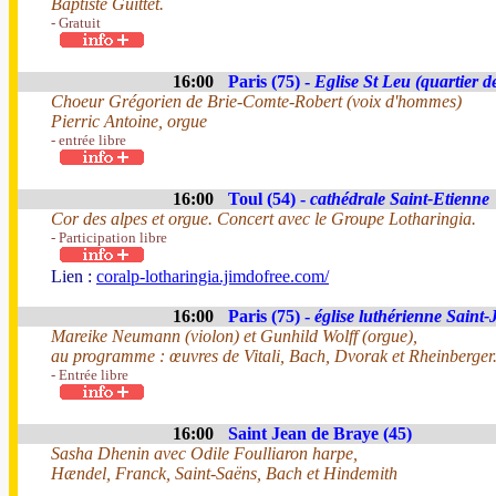
Baptiste Guittet.
- Gratuit
16:00
Paris (75) -
Eglise St Leu (quartier d
Choeur Grégorien de Brie-Comte-Robert (voix d'hommes)
Pierric Antoine, orgue
- entrée libre
16:00
Toul (54) -
cathédrale Saint-Etienne
Cor des alpes et orgue. Concert avec le Groupe Lotharingia.
- Participation libre
Lien :
coralp-lotharingia.jimdofree.com/
16:00
Paris (75) -
église luthérienne Saint-
Mareike Neumann (violon) et Gunhild Wolff (orgue),
au programme : œuvres de Vitali, Bach, Dvorak et Rheinberger
- Entrée libre
16:00
Saint Jean de Braye (45)
Sasha Dhenin avec Odile Foulliaron harpe,
Hændel, Franck, Saint-Saëns, Bach et Hindemith