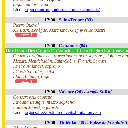
orgue, guitare, violon
Lien :
orguenontron.jimdofree.com/les-concerts/
17:00
Saint-Tropez (83)
Pierre Queval
J.S Bach, Lebègue, Marchand, Grigny et Balbastre
17:00
Cabannes (84)
Une Route Des Orgues En Vaucluse Et En Region Sud Provence
Oeuvres originales et transcriptions pour soprano, violon et or
Mozart, Mendelssohn, Saint-Saëns, Franck, Strauss
. Petra Ahlander, soprano
. Cordelia Palm, violon
. Luc Antonini, orgue
17:00
Valence (26) -
temple St-Ruf
Concert voix et orgue
Finoana Beulque, mezzo-soprano
Laurent Jouvet, organiste
Lien :
orgues.free.fr/struf/concerts.html#nouveau
17:00
Tinténiac (35) -
Eglise de la Sainte-T
Récital d'orgue