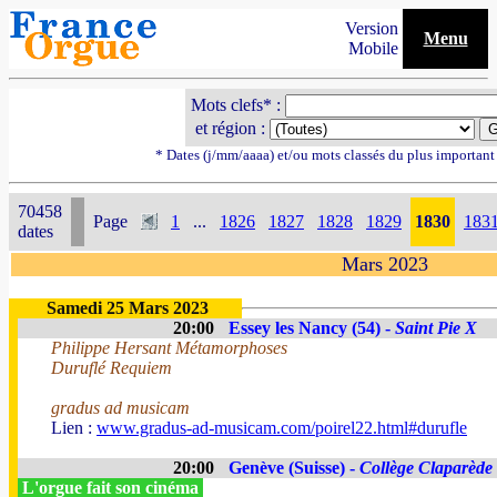
Version
Menu
Mobile
Mots clefs* :
et région :
* Dates (j/mm/aaaa) et/ou mots classés du plus importan
70458
Page
1
...
1826
1827
1828
1829
1830
183
dates
Mars 2023
Samedi 25 Mars 2023
20:00
Essey les Nancy (54) -
Saint Pie X
Philippe Hersant Métamorphoses
Duruflé Requiem
gradus ad musicam
Lien :
www.gradus-ad-musicam.com/poirel22.html#durufle
20:00
Genève (Suisse) -
Collège Claparède
L'orgue fait son cinéma