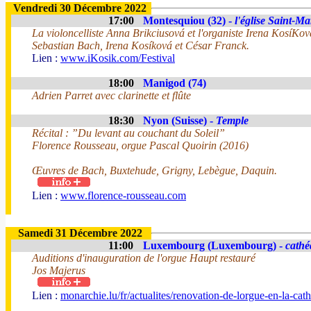
Vendredi 30 Décembre 2022
17:00
Montesquiou (32) -
l'église Saint-M
La violoncelliste Anna Brikciusová et l'organiste Irena KosíKo
Sebastian Bach, Irena Kosíková et César Franck.
Lien :
www.iKosik.com/Festival
18:00
Manigod (74)
Adrien Parret avec clarinette et flûte
18:30
Nyon (Suisse) -
Temple
Récital : ”Du levant au couchant du Soleil”
Florence Rousseau, orgue Pascal Quoirin (2016)
Œuvres de Bach, Buxtehude, Grigny, Lebègue, Daquin.
Lien :
www.florence-rousseau.com
Samedi 31 Décembre 2022
11:00
Luxembourg (Luxembourg) -
cathé
Auditions d'inauguration de l'orgue Haupt restauré
Jos Majerus
Lien :
monarchie.lu/fr/actualites/renovation-de-lorgue-en-la-c