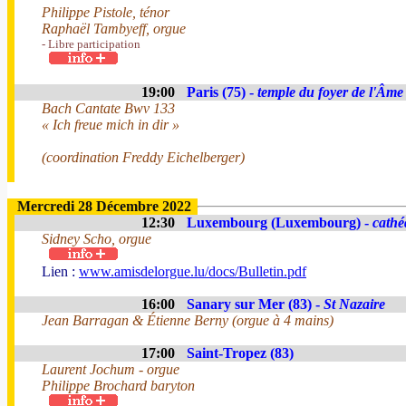
Philippe Pistole, ténor
Raphaël Tambyeff, orgue
- Libre participation
19:00
Paris (75) -
temple du foyer de l'Âme
Bach Cantate Bwv 133
« Ich freue mich in dir »
(coordination Freddy Eichelberger)
Mercredi 28 Décembre 2022
12:30
Luxembourg (Luxembourg) -
cathé
Sidney Scho, orgue
Lien :
www.amisdelorgue.lu/docs/Bulletin.pdf
16:00
Sanary sur Mer (83) -
St Nazaire
Jean Barragan & Étienne Berny (orgue à 4 mains)
17:00
Saint-Tropez (83)
Laurent Jochum - orgue
Philippe Brochard baryton