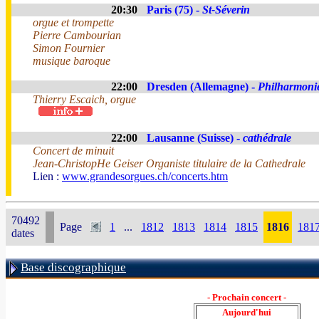
20:30
Paris (75) -
St-Séverin
orgue et trompette
Pierre Cambourian
Simon Fournier
musique baroque
22:00
Dresden (Allemagne) -
Philharmoni
Thierry Escaich, orgue
22:00
Lausanne (Suisse) -
cathédrale
Concert de minuit
Jean-ChristopHe Geiser Organiste titulaire de la Cathedrale
Lien :
www.grandesorgues.ch/concerts.htm
70492
Page
1
...
1812
1813
1814
1815
1816
181
dates
Base discographique
- Prochain concert -
Aujourd'hui