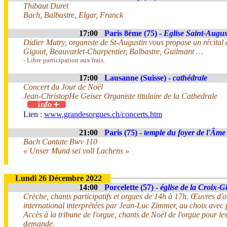
Thibaut Duret
Bach, Balbastre, Elgar, Franck
17:00
Paris 8ème (75) -
Eglise Saint-Augus
Didier Matry, organiste de St-Augustin vous propose un récital
Gigout, Beauvarlet-Charpentier, Balbastre, Guilmant …
- Libre participation aux frais.
17:00
Lausanne (Suisse) -
cathédrale
Concert du Jour de Noël
Jean-ChristopHe Geiser Organiste titulaire de la Cathedrale
Lien :
www.grandesorgues.ch/concerts.htm
21:00
Paris (75) -
temple du foyer de l'Âme
Bach Cantate Bwv 110
« Unser Mund sei voll Lachens »
Lundi 26 Décembre 2022
14:00
Porcelette (57) -
église de la Croix-G
Crèche, chants participatifs et orgues de 14h à 17h. Œuvres d'o
international interprétées par Jean-Luc Zimmer, au choix avec p
Accès à la tribune de l'orgue, chants de Noël de l'orgue pour les
demande.