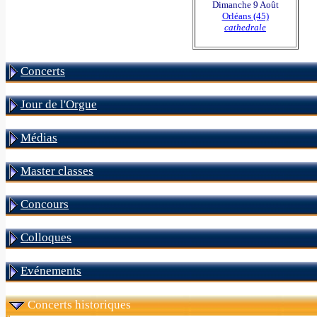
Dimanche 9 Août
Orléans (45)
cathedrale
Concerts
Jour de l'Orgue
Médias
Master classes
Concours
Colloques
Evénements
Concerts historiques