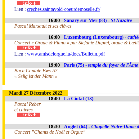
Lien :
creches.saintavold-coeurdemoselle.fr/
16:00
Sanary sur Mer (83) -
St Nazaire
Pascal Marsault et ses élèves
16:00
Luxembourg (Luxembourg) -
cathé
Concert « Orgue & Piano » par Stefanie Duprel, orgue & Læti
Lien :
www.amisdelorgue.lu/docs/Bulletin.pdf
19:00
Paris (75) -
temple du foyer de l'Âme
Bach Cantate Bwv 57
« Selig ist der Mann »
Mardi 27 Décembre 2022
18:00
La Ciotat (13)
Pascal Reber
et cuivres
18:30
Anglet (64) -
Chapelle Notre-Dame 
Concert ”Chants de Noël et Orgue”