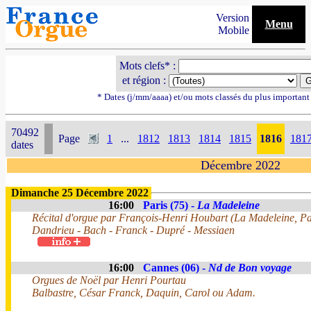
Version
Menu
Mobile
Mots clefs* :
et région :
* Dates (j/mm/aaaa) et/ou mots classés du plus importan
70492
Page
1
...
1812
1813
1814
1815
1816
181
dates
Décembre 2022
Dimanche 25 Décembre 2022
16:00
Paris (75) -
La Madeleine
Récital d'orgue par François-Henri Houbart (La Madeleine, Pa
Dandrieu - Bach - Franck - Dupré - Messiaen
16:00
Cannes (06) -
Nd de Bon voyage
Orgues de Noël par Henri Pourtau
Balbastre, César Franck, Daquin, Carol ou Adam.