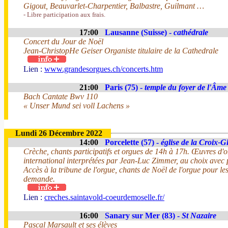
Gigout, Beauvarlet-Charpentier, Balbastre, Guilmant …
- Libre participation aux frais.
17:00
Lausanne (Suisse) -
cathédrale
Concert du Jour de Noël
Jean-ChristopHe Geiser Organiste titulaire de la Cathedrale
Lien :
www.grandesorgues.ch/concerts.htm
21:00
Paris (75) -
temple du foyer de l'Âme
Bach Cantate Bwv 110
« Unser Mund sei voll Lachens »
Lundi 26 Décembre 2022
14:00
Porcelette (57) -
église de la Croix-G
Crèche, chants participatifs et orgues de 14h à 17h. Œuvres d'o
international interprétées par Jean-Luc Zimmer, au choix avec p
Accès à la tribune de l'orgue, chants de Noël de l'orgue pour les
demande.
Lien :
creches.saintavold-coeurdemoselle.fr/
16:00
Sanary sur Mer (83) -
St Nazaire
Pascal Marsault et ses élèves