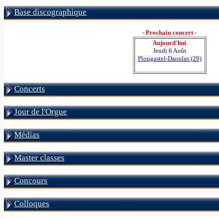
Base discographique
- Prochain concert -
Aujourd'hui
Jeudi 6 Août
Plougastel-Daoulas (29)
Concerts
Jour de l'Orgue
Médias
Master classes
Concours
Colloques