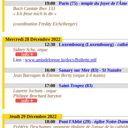
19:00
Paris (75) -
temple du foyer de l'Âme
Bach Cantate Bwv 133
« Ich freue mich in dir »
(coordination Freddy Eichelberger)
Mercredi 28 Décembre 2022
12:30
Luxembourg (Luxembourg) -
cathé
Sidney Scho, orgue
Lien :
www.amisdelorgue.lu/docs/Bulletin.pdf
16:00
Sanary sur Mer (83) -
St Nazaire
Jean Barragan & Étienne Berny (orgue à 4 mains)
17:00
Saint-Tropez (83)
Laurent Jochum - orgue
Philippe Brochard baryton
Jeudi 29 Décembre 2022
18:00
Pont l'Abbé (29) -
église Notre-Dam
Frédéric Deschamps, organiste titulaire de l'orgue de la cathédr