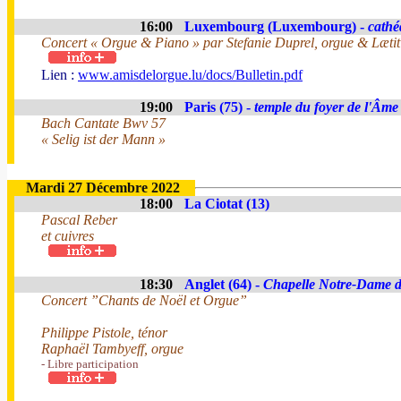
16:00
Luxembourg (Luxembourg) -
cathé
Concert « Orgue & Piano » par Stefanie Duprel, orgue & Læti
Lien :
www.amisdelorgue.lu/docs/Bulletin.pdf
19:00
Paris (75) -
temple du foyer de l'Âme
Bach Cantate Bwv 57
« Selig ist der Mann »
Mardi 27 Décembre 2022
18:00
La Ciotat (13)
Pascal Reber
et cuivres
18:30
Anglet (64) -
Chapelle Notre-Dame 
Concert ”Chants de Noël et Orgue”
Philippe Pistole, ténor
Raphaël Tambyeff, orgue
- Libre participation