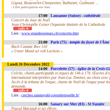
Gigout, Beauvarlet-Charpentier, Balbastre, Guilmant …
- Libre participation aux frais.
17:00
Lausanne (Suisse) -
cathédrale
Concert du Jour de Noël
Jean-ChristopHe Geiser Organiste titulaire de la Cathedrale
Lien :
www.grandesorgues.ch/concerts.htm
21:00
Paris (75) -
temple du foyer de l'Âme
Bach Cantate Bwv 110
« Unser Mund sei voll Lachens »
Lundi 26 Décembre 2022
14:00
Porcelette (57) -
église de la Croix-G
Crèche, chants participatifs et orgues de 14h à 17h. Œuvres d'o
international interprétées par Jean-Luc Zimmer, au choix avec p
Accès à la tribune de l'orgue, chants de Noël de l'orgue pour les
demande.
Lien :
creches.saintavold-coeurdemoselle.fr/
16:00
Sanary sur Mer (83) -
St Nazaire
Pascal Marsault et ses élèves