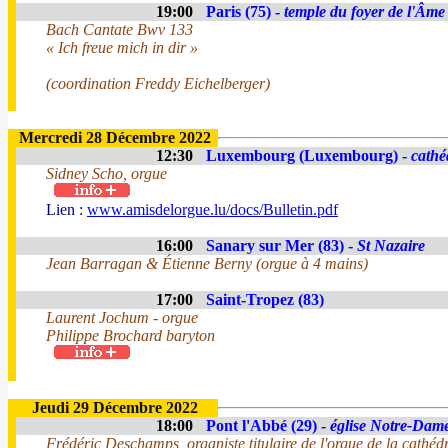
19:00
Paris (75) -
temple du foyer de l'Âme
Bach Cantate Bwv 133
« Ich freue mich in dir »
(coordination Freddy Eichelberger)
Mercredi 28 Décembre 2022
12:30
Luxembourg (Luxembourg) -
cathé
Sidney Scho, orgue
Lien :
www.amisdelorgue.lu/docs/Bulletin.pdf
16:00
Sanary sur Mer (83) -
St Nazaire
Jean Barragan & Étienne Berny (orgue à 4 mains)
17:00
Saint-Tropez (83)
Laurent Jochum - orgue
Philippe Brochard baryton
Jeudi 29 Décembre 2022
18:00
Pont l'Abbé (29) -
église Notre-Dam
Frédéric Deschamps, organiste titulaire de l'orgue de la cathédr