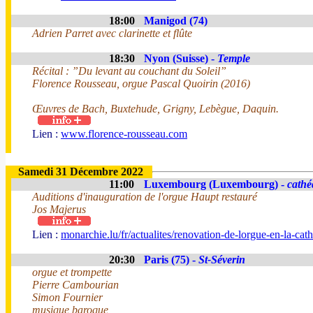
18:00
Manigod (74)
Adrien Parret avec clarinette et flûte
18:30
Nyon (Suisse) -
Temple
Récital : ”Du levant au couchant du Soleil”
Florence Rousseau, orgue Pascal Quoirin (2016)
Œuvres de Bach, Buxtehude, Grigny, Lebègue, Daquin.
Lien :
www.florence-rousseau.com
Samedi 31 Décembre 2022
11:00
Luxembourg (Luxembourg) -
cathé
Auditions d'inauguration de l'orgue Haupt restauré
Jos Majerus
Lien :
monarchie.lu/fr/actualites/renovation-de-lorgue-en-la-c
20:30
Paris (75) -
St-Séverin
orgue et trompette
Pierre Cambourian
Simon Fournier
musique baroque