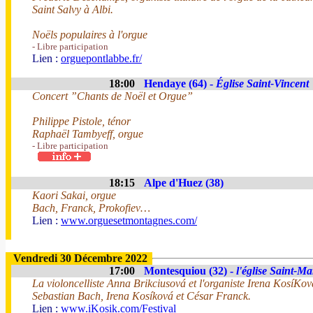
Saint Salvy à Albi.
Noëls populaires à l'orgue
- Libre participation
Lien :
orguepontlabbe.fr/
18:00
Hendaye (64) -
Église Saint-Vincent
Concert ”Chants de Noël et Orgue”
Philippe Pistole, ténor
Raphaël Tambyeff, orgue
- Libre participation
18:15
Alpe d'Huez (38)
Kaori Sakai, orgue
Bach, Franck, Prokofiev…
Lien :
www.orguesetmontagnes.com/
Vendredi 30 Décembre 2022
17:00
Montesquiou (32) -
l'église Saint-M
La violoncelliste Anna Brikciusová et l'organiste Irena KosíKo
Sebastian Bach, Irena Kosíková et César Franck.
Lien :
www.iKosik.com/Festival