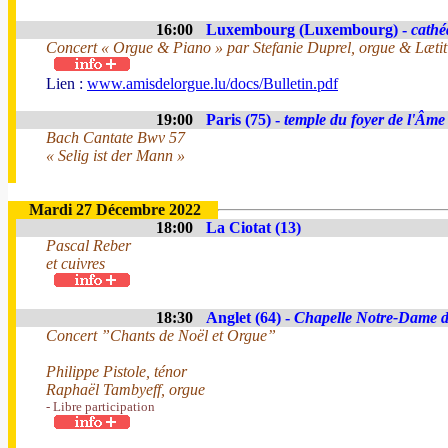
16:00
Luxembourg (Luxembourg) -
cathé
Concert « Orgue & Piano » par Stefanie Duprel, orgue & Læti
Lien :
www.amisdelorgue.lu/docs/Bulletin.pdf
19:00
Paris (75) -
temple du foyer de l'Âme
Bach Cantate Bwv 57
« Selig ist der Mann »
Mardi 27 Décembre 2022
18:00
La Ciotat (13)
Pascal Reber
et cuivres
18:30
Anglet (64) -
Chapelle Notre-Dame 
Concert ”Chants de Noël et Orgue”
Philippe Pistole, ténor
Raphaël Tambyeff, orgue
- Libre participation