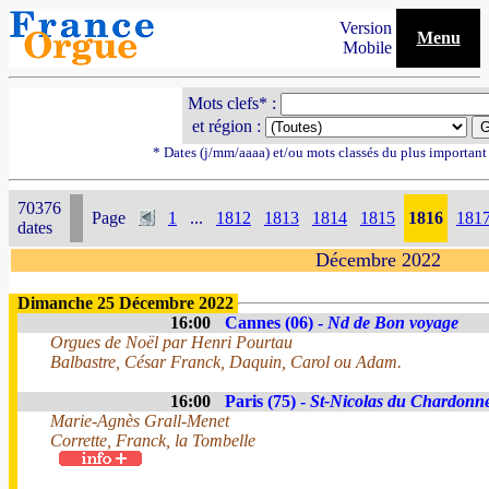
Version
Menu
Mobile
Mots clefs* :
et région :
* Dates (j/mm/aaaa) et/ou mots classés du plus importan
70376
Page
1
...
1812
1813
1814
1815
1816
181
dates
Décembre 2022
Dimanche 25 Décembre 2022
16:00
Cannes (06) -
Nd de Bon voyage
Orgues de Noël par Henri Pourtau
Balbastre, César Franck, Daquin, Carol ou Adam.
16:00
Paris (75) -
St-Nicolas du Chardonne
Marie-Agnès Grall-Menet
Corrette, Franck, la Tombelle