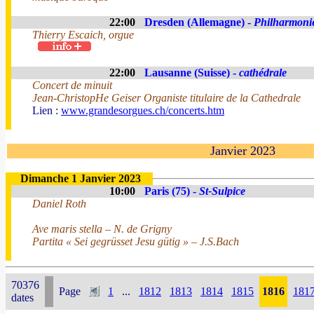
22:00
Dresden (Allemagne) -
Philharmoni
Thierry Escaich, orgue
22:00
Lausanne (Suisse) -
cathédrale
Concert de minuit
Jean-ChristopHe Geiser Organiste titulaire de la Cathedrale
Lien :
www.grandesorgues.ch/concerts.htm
Janvier 2023
Dimanche 1 Janvier 2023
10:00
Paris (75) -
St-Sulpice
Daniel Roth
Ave maris stella – N. de Grigny
Partita « Sei gegrüsset Jesu gütig » – J.S.Bach
70376
Page
1
...
1812
1813
1814
1815
1816
181
dates