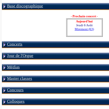
Base discographique
- Prochain concert -
Aujourd'hui
Jeudi 6 Août
Miremont (63)
Concerts
Jour de l'Orgue
Médias
Master classes
Concours
Colloques