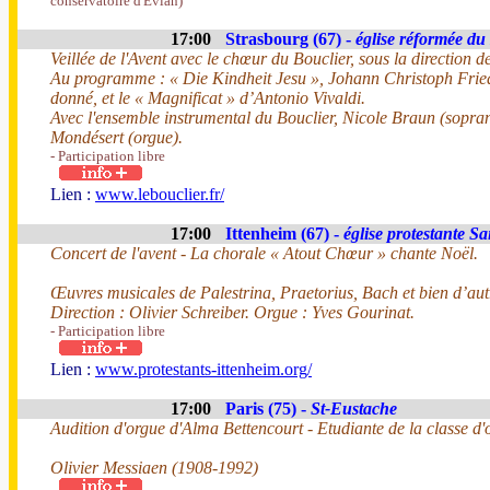
conservatoire d'Evian)
17:00
Strasbourg (67) -
église réformée du
Veillée de l'Avent avec le chœur du Bouclier, sous la direction d
Au programme : « Die Kindheit Jesu », Johann Christoph Frie
donné, et le « Magnificat » d’Antonio Vivaldi.
Avec l'ensemble instrumental du Bouclier, Nicole Braun (sopran
Mondésert (orgue).
- Participation libre
Lien :
www.lebouclier.fr/
17:00
Ittenheim (67) -
église protestante Sa
Concert de l'avent - La chorale « Atout Chœur » chante Noël.
Œuvres musicales de Palestrina, Praetorius, Bach et bien d’au
Direction : Olivier Schreiber. Orgue : Yves Gourinat.
- Participation libre
Lien :
www.protestants-ittenheim.org/
17:00
Paris (75) -
St-Eustache
Audition d'orgue d'Alma Bettencourt - Etudiante de la classe d
Olivier Messiaen (1908-1992)