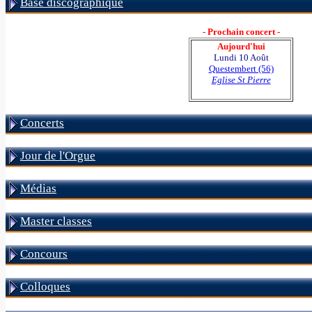
Base discographique
- Prochain concert -
Aujourd'hui
Lundi 10 Août
Questembert (56)
Eglise St Pierre
Concerts
Jour de l'Orgue
Médias
Master classes
Concours
Colloques