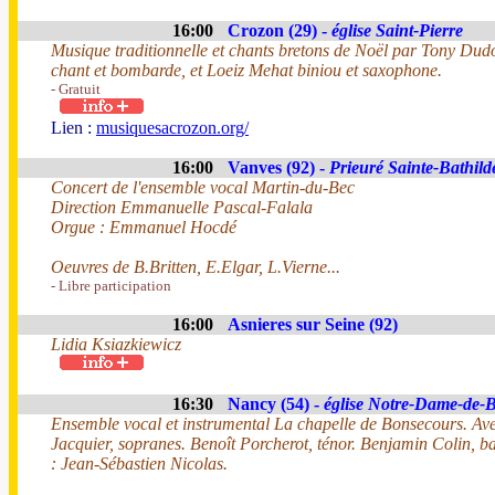
16:00
Crozon (29) -
église Saint-Pierre
Musique traditionnelle et chants bretons de Noël par Tony Dud
chant et bombarde, et Loeiz Mehat biniou et saxophone.
- Gratuit
Lien :
musiquesacrozon.org/
16:00
Vanves (92) -
Prieuré Sainte-Bathild
Concert de l'ensemble vocal Martin-du-Bec
Direction Emmanuelle Pascal-Falala
Orgue : Emmanuel Hocdé
Oeuvres de B.Britten, E.Elgar, L.Vierne...
- Libre participation
16:00
Asnieres sur Seine (92)
Lidia Ksiazkiewicz
16:30
Nancy (54) -
église Notre-Dame-de-
Ensemble vocal et instrumental La chapelle de Bonsecours. A
Jacquier, sopranes. Benoît Porcherot, ténor. Benjamin Colin, ba
: Jean-Sébastien Nicolas.