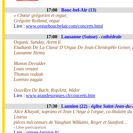
17:00
Bouc-bel-Air (13)
« Chœur grégorien et orgue,
Grégoire Rolland, orgue
Lien :
www.orgueboucbelair.com/concerts.html
17:00
Lausanne (Suisse) -
cathédrale
Organic Sunday, Avent Ii
Etudiants De La Classe D’Orgue De Jean-ChristopHe Geiser,
Lausanne Hemu
Manon Devulder
Louis venant
Thomas vodzak
Lorenzo zaggia
OeuvRes De Bach, RopArtz, Widor
Lien :
www.grandesorgues.ch/concerts.htm
17:30
Lannion (22) -
église Saint-Jean-du
Alice Khayati, soprano et Jean L'Ange à l'orgue, co-titulaire d
Lisieux
pièces méconnues de Vaughan Williams, Reger et Stanford…
- Libre participation
Lien :
orgues-lannion.fr/