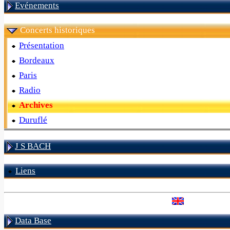
Evénements
Concerts historiques
Présentation
Bordeaux
Paris
Radio
Archives
Duruflé
J S BACH
Liens
Data Base