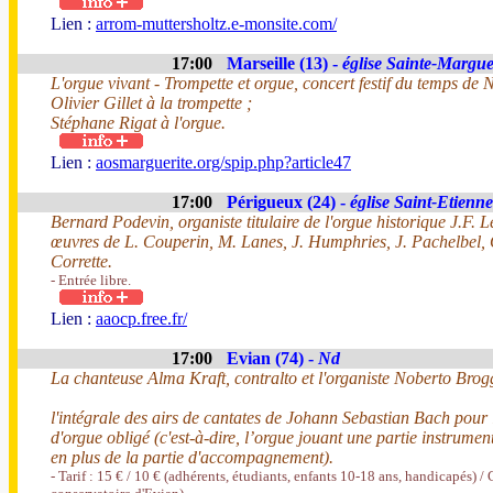
Lien :
arrom-muttersholtz.e-monsite.com/
17:00
Marseille (13) -
église Sainte-Margue
L'orgue vivant - Trompette et orgue, concert festif du temps de 
Olivier Gillet à la trompette ;
Stéphane Rigat à l'orgue.
Lien :
aosmarguerite.org/spip.php?article47
17:00
Périgueux (24) -
église Saint-Etienne
Bernard Podevin, organiste titulaire de l'orgue historique J.F. L
œuvres de L. Couperin, M. Lanes, J. Humphries, J. Pachelbel, G
Corrette.
- Entrée libre.
Lien :
aaocp.free.fr/
17:00
Evian (74) -
Nd
La chanteuse Alma Kraft, contralto et l'organiste Noberto Brog
l'intégrale des airs de cantates de Johann Sebastian Bach pour l
d'orgue obligé (c'est-à-dire, l’orgue jouant une partie instrument
en plus de la partie d'accompagnement).
- Tarif : 15 € / 10 € (adhérents, étudiants, enfants 10-18 ans, handicapés) / 