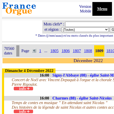
Version
Menu
Mobile
Mots clefs* :
et région :
* Dates (j/mm/aaaa) et/ou mots classés du plus importan
70560
Page
1
...
1805
1806
1807
1808
1809
181
dates
Décembre 2022
Dimanche 4 Décembre 2022
16:00
Signy-l'Abbaye (08) -
église Saint-M
Concert de Noël avec Vincent Depaquit à l'orgue et la chorale 
Pierre Rigoulot.
16:00
Charmes (88) -
église Saint-Nicolas
Temps de contes en musique ” En attendant saint Nicolas ”
Des histoires de la légende de saint Nicolas et autres contes a