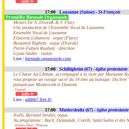
17:00
Lausanne (Suisse) -
St-François
PremièRe Biennale Organopole
Messes De A. DvoraK & T. Flury
Une production de l’Ensemble Vocal de Lausanne
Ensemble Vocal de Lausanne
Elizaveta Lobanova · orgue (Flury)
Benjamin Righetti · orgue (Dvorak)
Pierre-Fabien Roubaty · direction
Gyula Stuller · violon
Lien :
biennale.organopole.com
17:00
Schiltigheim (67) -
église protestante
Le Chœur Ad Libitum, accompagné à la viole par Marianne Rydz
vous propose un voyage sacré du 14 ème au baroque. Du livre V
passant par Monteverdi et Dumont.
- Gratuit
Lien :
adlib67.free.fr/
17:00
Muttersholtz (67) -
église protestante
Noëls. Bernard Struber, orgue.
Au programme : Bach, Delalande, Corelli, Saint-Saëns et des N
- Entrée libre / Plateau