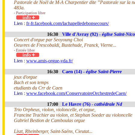
Pastorale de Noël de M-A Charpentier dite ”Pastorale sur la 
483a.
- Participation libre
Lien :
fr-fr.facebook.com/lachapelledebonsecours/
16:30
Ville d'Avray (92) -
église Saint-Nic
Concert d'orgue par Seoyoung Choi
Oeuvres de Frescobaldi, Buxtehude, Franck, Vierne...
- Entrée libre
Lien :
www.amis-orgue-vda.fr/
16:30
Caen (14) -
église Saint-Pierre
jeux d'orgue
Bach et son temps
etudiants du Crr de Caen
Lien :
www.facebook.com/ConservatoireOrchestredeCaen/
17:00
Le Havre (76) -
cathédrale Nd
Trio Orpheus, violon, violoncelle, et orgue,
Francine Trachier au violon, et Stephan Soeder au violoncelle
Gabriel Bestion de Camboulas orgue
Liszt, Rheinberger, Saint-Saëns, Cieutat...