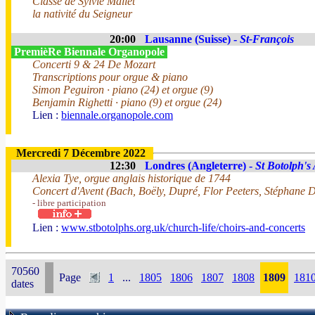
Classe de Sylvie Mallet
la nativité du Seigneur
20:00
Lausanne (Suisse) -
St-François
PremièRe Biennale Organopole
Concerti 9 & 24 De Mozart
Transcriptions pour orgue & piano
Simon Peguiron · piano (24) et orgue (9)
Benjamin Righetti · piano (9) et orgue (24)
Lien :
biennale.organopole.com
Mercredi 7 Décembre 2022
12:30
Londres (Angleterre) -
St Botolph's
Alexia Tye, orgue anglais historique de 1744
Concert d'Avent (Bach, Boëly, Dupré, Flor Peeters, Stéphane D
- libre participation
Lien :
www.stbotolphs.org.uk/church-life/choirs-and-concerts
70560
Page
1
...
1805
1806
1807
1808
1809
181
dates