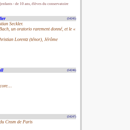
 (enfants - de 10 ans, élèves du conservatoire
ier
(54245)
stian Seckler.
ach, un oratorio rarement donné, et le «
ristian Lorentz (ténor), Jérôme
ll
(54246)
encore…
(54247)
e du Cnsm de Paris