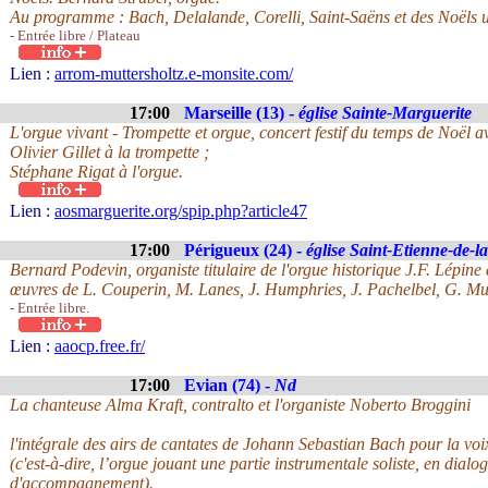
Au programme : Bach, Delalande, Corelli, Saint-Saëns et des Noëls u
- Entrée libre / Plateau
Lien :
arrom-muttersholtz.e-monsite.com/
17:00
Marseille (13) -
église Sainte-Marguerite
L'orgue vivant - Trompette et orgue, concert festif du temps de Noël a
Olivier Gillet à la trompette ;
Stéphane Rigat à l'orgue.
Lien :
aosmarguerite.org/spip.php?article47
17:00
Périgueux (24) -
église Saint-Etienne-de-la
Bernard Podevin, organiste titulaire de l'orgue historique J.F. Lépine 
œuvres de L. Couperin, M. Lanes, J. Humphries, J. Pachelbel, G. Muff
- Entrée libre.
Lien :
aaocp.free.fr/
17:00
Evian (74) -
Nd
La chanteuse Alma Kraft, contralto et l'organiste Noberto Broggini
l'intégrale des airs de cantates de Johann Sebastian Bach pour la voix
(c'est-à-dire, l’orgue jouant une partie instrumentale soliste, en dialo
d'accompagnement).