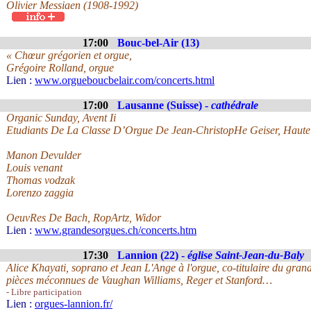
Olivier Messiaen (1908-1992)
17:00
Bouc-bel-Air (13)
« Chœur grégorien et orgue,
Grégoire Rolland, orgue
Lien :
www.orgueboucbelair.com/concerts.html
17:00
Lausanne (Suisse) -
cathédrale
Organic Sunday, Avent Ii
Etudiants De La Classe D’Orgue De Jean-ChristopHe Geiser, Hau
Manon Devulder
Louis venant
Thomas vodzak
Lorenzo zaggia
OeuvRes De Bach, RopArtz, Widor
Lien :
www.grandesorgues.ch/concerts.htm
17:30
Lannion (22) -
église Saint-Jean-du-Baly
Alice Khayati, soprano et Jean L'Ange à l'orgue, co-titulaire du gran
pièces méconnues de Vaughan Williams, Reger et Stanford…
- Libre participation
Lien :
orgues-lannion.fr/