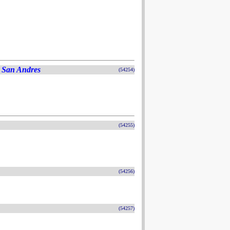
y San Andres
(54254)
(54255)
(54256)
(54257)