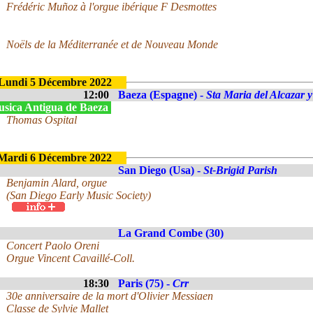
Frédéric Muñoz à l'orgue ibérique F Desmottes
Noëls de la Méditerranée et de Nouveau Monde
Lundi 5 Décembre 2022
12:00
Baeza (Espagne) -
Sta Maria del Alcazar 
sica Antigua de Baeza
Thomas Ospital
Mardi 6 Décembre 2022
San Diego (Usa) -
St-Brigid Parish
Benjamin Alard, orgue
(San Diego Early Music Society)
La Grand Combe (30)
Concert Paolo Oreni
Orgue Vincent Cavaillé-Coll.
18:30
Paris (75) -
Crr
30e anniversaire de la mort d'Olivier Messiaen
Classe de Sylvie Mallet