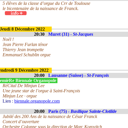
5 élèves de la classe d’orgue du Crr de Toulouse
le bicentenaire de la naissance de Franck.
Jeudi 8 Décembre 2022
20:30
Muret (31) -
St-Jacques
Noël !
Jean Pierre Furlan ténor
Thierry Jean trompette
Emmanuel Schublin orgue
endredi 9 Décembre 2022
20:00
Lausanne (Suisse) -
St-François
emièRe Biennale Organopole
RéCital De Minjun Lee
Une jeune star de l’orgue à Saint-François
Minjun Lee · orgue
Lien :
biennale.organopole.com
20:00
Paris (75) -
Basilique Sainte-Clotilde
Jubilé des 200 Ans de la naissance de César Franck
Concert d’ouverture
Orchestre Colonne sous la direction de Marc Korovitch