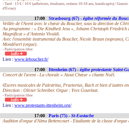
- Tarif : 15 € / 10 € (adhérents, étudiants, enfants 10-18 ans, handicapés) / Gratuit
d'Evian)
17:00
Strasbourg (67) -
église réformée du Boucl
Veillée de l'Avent avec le chœur du Bouclier, sous la direction de Chri
Au programme : « Die Kindheit Jesu », Johann Christoph Friedrich B
Magnificat » d’Antonio Vivaldi.
Avec l'ensemble instrumental du Bouclier, Nicole Braun (soprano), Ch
Mondésert (orgue).
- Participation libre
Lien :
www.lebouclier.fr/
17:00
Ittenheim (67) -
église protestante Saint-Ga
Concert de l'avent - La chorale « Atout Chœur » chante Noël.
Œuvres musicales de Palestrina, Praetorius, Bach et bien d’autres 
Direction : Olivier Schreiber. Orgue : Yves Gourinat.
- Participation libre
Lien :
www.protestants-ittenheim.org/
17:00
Paris (75) -
St-Eustache
Audition d'orgue d'Alma Bettencourt - Etudiante de la classe d'orgu