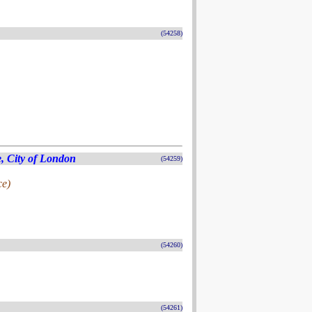
(54258)
e, City of London
(54259)
ce)
(54260)
(54261)