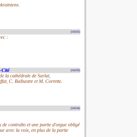
krainiens.
(54242)
vec :
-Cité
(54243)
de la cathédrale de Sarlat,
at, C. Balbastre et M. Corrette.
(54244)
 de contralto et une partie d'orgue obligé
gue avec la voix, en plus de la partie