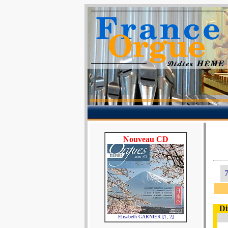
Nouveau CD
7
Di
Elisabeth GARNIER [1; 2]