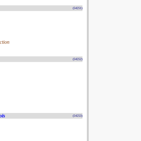
(54251)
ction
(54252)
ois
(54253)