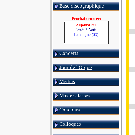
Base discographique
- Prochain concert -
Aujourd'hui
Jeudi 6 Août
Landogne (63)
Concerts
Jour de l'Orgue
Médias
Master classes
Concours
Colloques