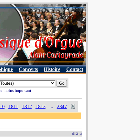
phique
Concerts
Histoire
Contact
 au moins important
10
1811
1812
1813
...
2347
(54241)