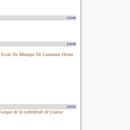
(54248)
(54249)
te Ecole De Musique De Lausanne Hemu
(54250)
d-orgue de la cathédrale de Lisieux