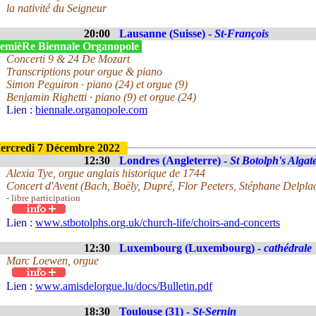
la nativité du Seigneur
20:00
Lausanne (Suisse) -
St-François
emièRe Biennale Organopole
Concerti 9 & 24 De Mozart
Transcriptions pour orgue & piano
Simon Peguiron · piano (24) et orgue (9)
Benjamin Righetti · piano (9) et orgue (24)
Lien :
biennale.organopole.com
ercredi 7 Décembre 2022
12:30
Londres (Angleterre) -
St Botolph's Algat
Alexia Tye, orgue anglais historique de 1744
Concert d'Avent (Bach, Boëly, Dupré, Flor Peeters, Stéphane Delpla
- libre participation
Lien :
www.stbotolphs.org.uk/church-life/choirs-and-concerts
12:30
Luxembourg (Luxembourg) -
cathédrale
Marc Loewen, orgue
Lien :
www.amisdelorgue.lu/docs/Bulletin.pdf
18:30
Toulouse (31) -
St-Sernin