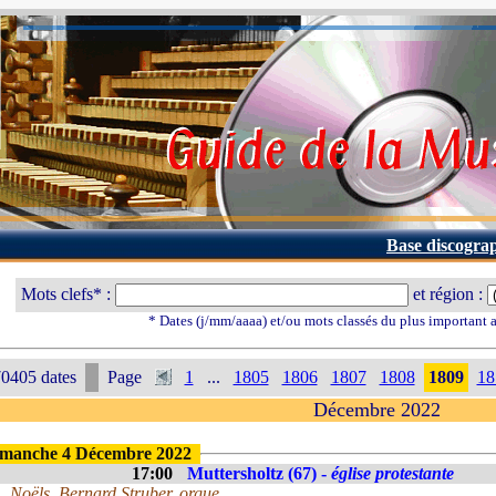
Base discogra
Mots clefs* :
et région :
* Dates (j/mm/aaaa) et/ou mots classés du plus important
0405 dates
Page
1
...
1805
1806
1807
1808
1809
18
Décembre 2022
manche 4 Décembre 2022
17:00
Muttersholtz (67) -
église protestante
Noëls. Bernard Struber, orgue.