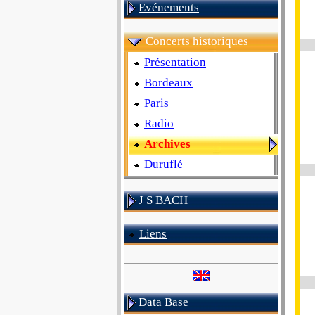
Evénements
Concerts historiques
Présentation
Bordeaux
Paris
Radio
Archives
Duruflé
J S BACH
Liens
Data Base