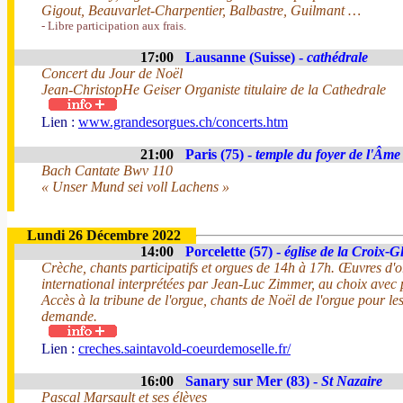
Gigout, Beauvarlet-Charpentier, Balbastre, Guilmant …
- Libre participation aux frais.
17:00
Lausanne (Suisse) -
cathédrale
Concert du Jour de Noël
Jean-ChristopHe Geiser Organiste titulaire de la Cathedrale
Lien :
www.grandesorgues.ch/concerts.htm
21:00
Paris (75) -
temple du foyer de l'Âme
Bach Cantate Bwv 110
« Unser Mund sei voll Lachens »
Lundi 26 Décembre 2022
14:00
Porcelette (57) -
église de la Croix-G
Crèche, chants participatifs et orgues de 14h à 17h. Œuvres d'o
international interprétées par Jean-Luc Zimmer, au choix avec p
Accès à la tribune de l'orgue, chants de Noël de l'orgue pour les
demande.
Lien :
creches.saintavold-coeurdemoselle.fr/
16:00
Sanary sur Mer (83) -
St Nazaire
Pascal Marsault et ses élèves