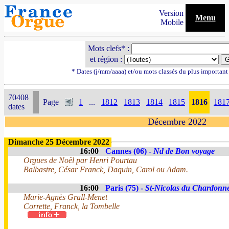
Version
Menu
Mobile
Mots clefs* :
et région :
* Dates (j/mm/aaaa) et/ou mots classés du plus importan
70408
Page
1
...
1812
1813
1814
1815
1816
181
dates
Décembre 2022
Dimanche 25 Décembre 2022
16:00
Cannes (06) -
Nd de Bon voyage
Orgues de Noël par Henri Pourtau
Balbastre, César Franck, Daquin, Carol ou Adam.
16:00
Paris (75) -
St-Nicolas du Chardonne
Marie-Agnès Grall-Menet
Corrette, Franck, la Tombelle