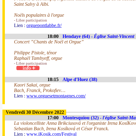
Saint Salvy à Albi.
Noëls populaires à l'orgue
- Libre participation
Lien :
orguepontlabbe.fr/
18:00
Hendaye (64) -
Église Saint-Vincent
Concert ”Chants de Noël et Orgue”
Philippe Pistole, ténor
Raphaël Tambyeff, orgue
- Libre participation
18:15
Alpe d'Huez (38)
Kaori Sakai, orgue
Bach, Franck, Prokofiev…
Lien :
www.orguesetmontagnes.com/
Vendredi 30 Décembre 2022
17:00
Montesquiou (32) -
l'église Saint-M
La violoncelliste Anna Brikciusová et l'organiste Irena KosíKo
Sebastian Bach, Irena Kosíková et César Franck.
Lien :
www.iKosik.com/Festival