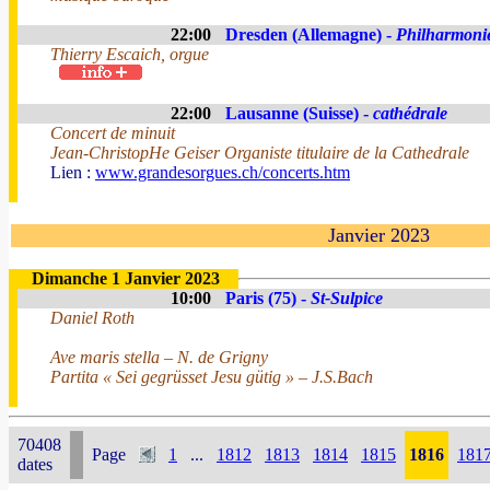
22:00
Dresden (Allemagne) -
Philharmoni
Thierry Escaich, orgue
22:00
Lausanne (Suisse) -
cathédrale
Concert de minuit
Jean-ChristopHe Geiser Organiste titulaire de la Cathedrale
Lien :
www.grandesorgues.ch/concerts.htm
Janvier 2023
Dimanche 1 Janvier 2023
10:00
Paris (75) -
St-Sulpice
Daniel Roth
Ave maris stella – N. de Grigny
Partita « Sei gegrüsset Jesu gütig » – J.S.Bach
70408
Page
1
...
1812
1813
1814
1815
1816
181
dates