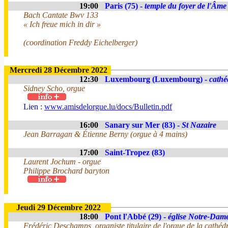
19:00
Paris (75) -
temple du foyer de l'Âme
Bach Cantate Bwv 133
« Ich freue mich in dir »
(coordination Freddy Eichelberger)
Mercredi 28 Décembre 2022
12:30
Luxembourg (Luxembourg) -
cathé
Sidney Scho, orgue
Lien :
www.amisdelorgue.lu/docs/Bulletin.pdf
16:00
Sanary sur Mer (83) -
St Nazaire
Jean Barragan & Étienne Berny (orgue à 4 mains)
17:00
Saint-Tropez (83)
Laurent Jochum - orgue
Philippe Brochard baryton
Jeudi 29 Décembre 2022
18:00
Pont l'Abbé (29) -
église Notre-Dam
Frédéric Deschamps, organiste titulaire de l'orgue de la cathédr