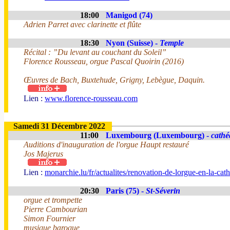
18:00
Manigod (74)
Adrien Parret avec clarinette et flûte
18:30
Nyon (Suisse) -
Temple
Récital : ”Du levant au couchant du Soleil”
Florence Rousseau, orgue Pascal Quoirin (2016)
Œuvres de Bach, Buxtehude, Grigny, Lebègue, Daquin.
Lien :
www.florence-rousseau.com
Samedi 31 Décembre 2022
11:00
Luxembourg (Luxembourg) -
cathé
Auditions d'inauguration de l'orgue Haupt restauré
Jos Majerus
Lien :
monarchie.lu/fr/actualites/renovation-de-lorgue-en-la-c
20:30
Paris (75) -
St-Séverin
orgue et trompette
Pierre Cambourian
Simon Fournier
musique baroque