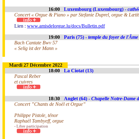
16:00
Luxembourg (Luxembourg) -
cathé
Concert « Orgue & Piano » par Stefanie Duprel, orgue & Læti
Lien :
www.amisdelorgue.lu/docs/Bulletin.pdf
19:00
Paris (75) -
temple du foyer de l'Âme
Bach Cantate Bwv 57
« Selig ist der Mann »
Mardi 27 Décembre 2022
18:00
La Ciotat (13)
Pascal Reber
et cuivres
18:30
Anglet (64) -
Chapelle Notre-Dame 
Concert ”Chants de Noël et Orgue”
Philippe Pistole, ténor
Raphaël Tambyeff, orgue
- Libre participation