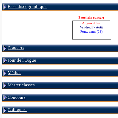
Base discographique
- Prochain concert -
Aujourd'hui
Vendredi 7 Août
Pontaumur (63)
Concerts
Jour de l'Orgue
Médias
Master classes
Concours
Colloques