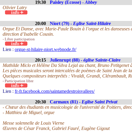
19:30
Paisley (Ecosse) -
Abbey
Olivier Latry
20:00
Niort (79) -
Eglise Saint-Hilaire
Orgue Et Danse, avec Marie-Paule Bouin à l’orgue et les danseuses d
direction d’Isabelle Cousin.
- Libre participation
Lien :
orgue-st-hilaire-niort.webnode.fr/
20:15
Julienrupt (88) -
église Sainte-Claire
Mathilde Miclo et Hélène Da Silva Lejal au chant, Bruno Petitgenet à 
Les pièces musicales seront intercalées de poèmes de Saint Jean de la
Quelques compositeurs interprétés : Vivaldi, Grandi, Clérambault, Ri
- Participation libre
Lien :
fr-fr.facebook.com/saintamedestroisvallees/
20:30
Carmaux (81) -
Eglise Saint Privat
- Chœur des étudiants en musicologie de l'université de Poitiers, dir
- Matthieu de Miguel, orgue
Messe solennelle de Louis Vierne
Œuvres de César Franck, Gabriel Fauré, Eugène Gigout