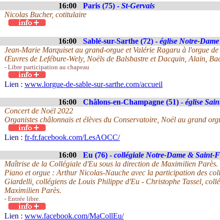
16:00
Paris (75) -
St-Gervais
Nicolas Bucher, cotitulaire
16:00
Sablé-sur-Sarthe (72) -
église Notre-Dame
Jean-Marie Marquiset au grand-orgue et Valérie Ragaru à l'orgue de
Œuvres de Lefébure-Wely, Noëls de Balsbastre et Dacquin, Alain, Ba
- Libre participation au chapeau
Lien :
www.lorgue-de-sable-sur-sarthe.com/accueil
16:00
Châlons-en-Champagne (51) -
église Sain
Concert de Noël 2022
Organistes châlonnais et élèves du Conservatoire, Noël au grand org
Lien :
fr-fr.facebook.com/LesAOCC/
16:00
Eu (76) -
collégiale Notre-Dame & Saint-F
Maîtrise de la Collégiale d'Eu sous la direction de Maximilien Parès.
Piano et orgue : Arthur Nicolas-Nauche avec la participation des col
Giardelli, collégiens de Louis Philippe d'Eu - Christophe Tassel, coll
Maximilien Parès.
- Entrée libre.
Lien :
www.facebook.com/MaCollEu/