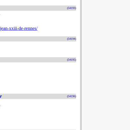
(54193)
.
jean-xxiii-de-rennes/
(54194)
(54195)
r
(54196)
i