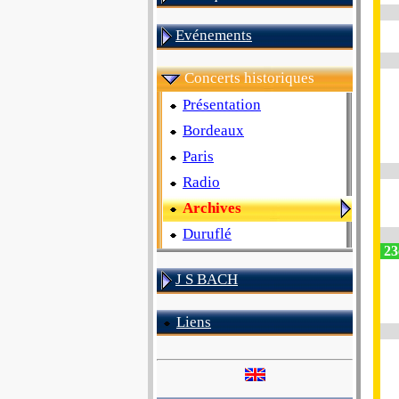
Evénements
Concerts historiques
Présentation
Bordeaux
Paris
Radio
Archives
Duruflé
23e
J S BACH
Liens