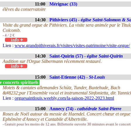
11:00
Mérignac (33)
élèves du conservatoire
14:30
Pithiviers (45) -
église Saint-Salomon & Sa
Visite du grand orgue de Pithiviers. La visite sera animée par le Tit
Colcomb.
- 4 / 2 €
Lien :
www.grandpithiverais.fr/visites/visites-patrimoine/visite-orgue/
14:30
Saint-Quirin (57) -
église Saint-Quirin
Audition sur l'Orgue Silbermann récemment restauré.
15:00
Saint-Etienne (42) -
St-Louis
 concerts spirituels
Motets & cantates allemandes Schütz, Tunder, Buxtehude, Bach
&#8232;par l’Ensemble vocal et instrumental Sinfonietta, dir. Yanni
Lien :
orguesaintlouis.weebly.com/la-saison-2022-2023.html
15:00
Annecy (74) -
cathédrale Saint-Pierre
Roses de Noël autour du messie de Haendel. Concert chœur et orgue 
Ephémère d'Annecy et Cantabile d'Albertville.
- Gratuit pour les moins de 12 ans. Billetterie ouverte 30 minutes avant le concert