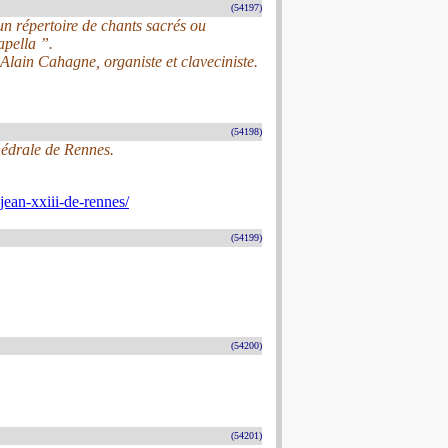
(54197)
n répertoire de chants sacrés ou
apella ”.
Alain Cahagne, organiste et claveciniste.
(54198)
hédrale de Rennes.
jean-xxiii-de-rennes/
(54199)
(54200)
(54201)