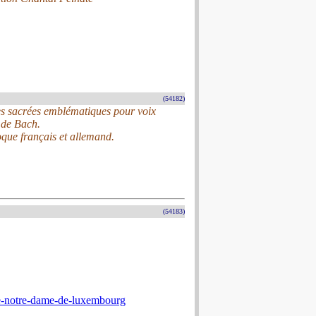
(54182)
ces sacrées emblématiques pour voix
l de Bach.
oque français et allemand.
(54183)
ale-notre-dame-de-luxembourg