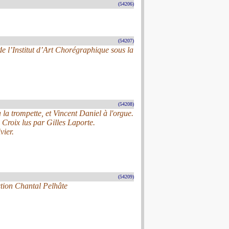
(54206)
(54207)
e l’Institut d’Art Chorégraphique sous la
(54208)
la trompette, et Vincent Daniel à l'orgue.
 Croix lus par Gilles Laporte.
vier.
(54209)
ection Chantal Pelhâte