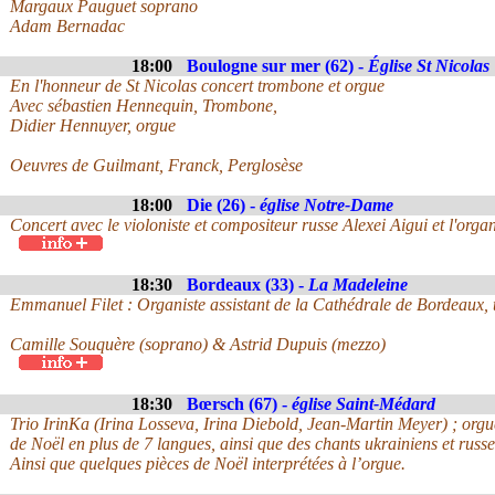
Margaux Pauguet soprano
Adam Bernadac
18:00
Boulogne sur mer (62) -
Église St Nicolas
En l'honneur de St Nicolas concert trombone et orgue
Avec sébastien Hennequin, Trombone,
Didier Hennuyer, orgue
Oeuvres de Guilmant, Franck, Perglosèse
18:00
Die (26) -
église Notre-Dame
Concert avec le violoniste et compositeur russe Alexei Aigui et l'orga
18:30
Bordeaux (33) -
La Madeleine
Emmanuel Filet : Organiste assistant de la Cathédrale de Bordeaux, ti
Camille Souquère (soprano) & Astrid Dupuis (mezzo)
18:30
Bœrsch (67) -
église Saint-Médard
Trio IrinKa (Irina Losseva, Irina Diebold, Jean-Martin Meyer) ; org
de Noël en plus de 7 langues, ainsi que des chants ukrainiens et russe
Ainsi que quelques pièces de Noël interprétées à l’orgue.