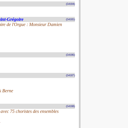
(54184)
int-Grégoire
(54185)
ulaire de l'Orgue : Monsieur Damien
(54186)
(54187)
ck Berne
(54188)
avec 75 choristes des ensembles
.