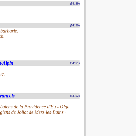
(54189)
(54190)
 barbarie.
ch.
t-Alpin
(54191)
ue.
rançois
(54192)
légiens de la Providence d'Eu - Olga
égiens de Joliot de Mers-les-Bains -