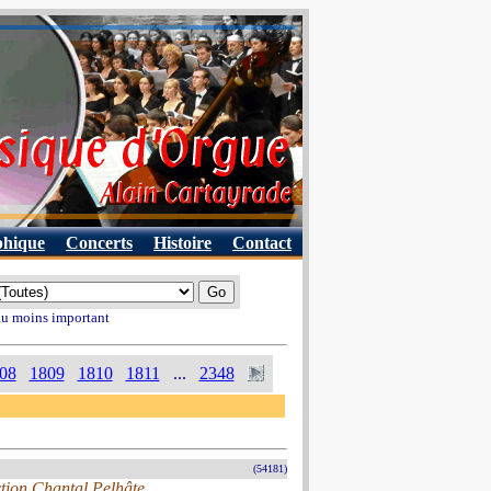
phique
Concerts
Histoire
Contact
 au moins important
08
1809
1810
1811
...
2348
(54181)
ection Chantal Pelhâte