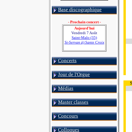
Base discographique
- Prochain concert -
Aujourd'hui
Vendredi 7 Août
Saint-Malo (35)
St-Servan à) Sante Croix
Concerts
Jour de l'Orgue
Médias
Master classes
Concours
Colloques