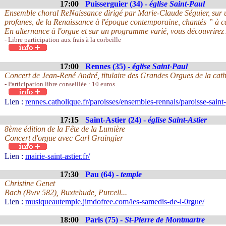
17:00
Puisserguier (34) -
église Saint-Paul
Ensemble choral ReNaissance dirigé par Marie-Claude Séguier, sur u
profanes, de la Renaissance à l'époque contemporaine, chantés ” à c
En alternance à l'orgue et sur un programme varié, vous découvrirez 
- Libre participation aux frais à la corbeille
17:00
Rennes (35) -
église Saint-Paul
Concert de Jean-René André, titulaire des Grandes Orgues de la cat
- Participation libre conseillée : 10 euros
Lien :
rennes.catholique.fr/paroisses/ensembles-rennais/paroisse-saint-
17:15
Saint-Astier (24) -
église Saint-Astier
8ème édition de la Fête de la Lumière
Concert d'orgue avec Carl Graingier
Lien :
mairie-saint-astier.fr/
17:30
Pau (64) -
temple
Christine Genet
Bach (Bwv 582), Buxtehude, Purcell...
Lien :
musiqueautemple.jimdofree.com/les-samedis-de-l-0rgue/
18:00
Paris (75) -
St-Pierre de Montmartre