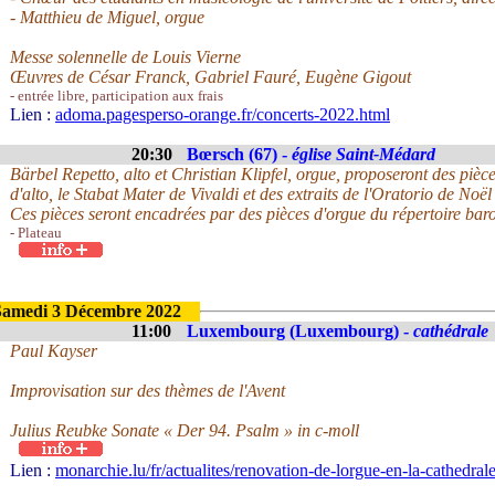
- Matthieu de Miguel, orgue
Messe solennelle de Louis Vierne
Œuvres de César Franck, Gabriel Fauré, Eugène Gigout
- entrée libre, participation aux frais
Lien :
adoma.pagesperso-orange.fr/concerts-2022.html
20:30
Bœrsch (67) -
église Saint-Médard
Bärbel Repetto, alto et Christian Klipfel, orgue, proposeront des piè
d'alto, le Stabat Mater de Vivaldi et des extraits de l'Oratorio de Noë
Ces pièces seront encadrées par des pièces d'orgue du répertoire bar
- Plateau
Samedi 3 Décembre 2022
11:00
Luxembourg (Luxembourg) -
cathédrale
Paul Kayser
Improvisation sur des thèmes de l'Avent
Julius Reubke Sonate « Der 94. Psalm » in c-moll
Lien :
monarchie.lu/fr/actualites/renovation-de-lorgue-en-la-cathedr