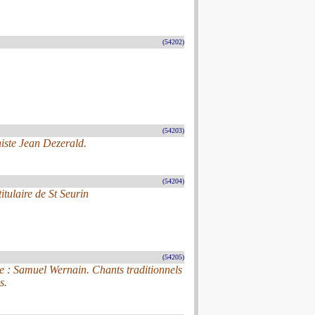
(54202)
(54203)
niste Jean Dezerald.
(54204)
tulaire de St Seurin
(54205)
ue : Samuel Wernain. Chants traditionnels
s.