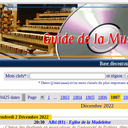
Base discogra
Mots clefs* :
et région :
* Dates (j/mm/aaaa) et/ou mots classés du plus important
0425 dates
Page
1
...
1803
1804
1805
1806
1807
18
Décembre 2022
endredi 2 Décembre 2022
20:30
Albi (81) -
Eglise de la Madeleine
- Chœur des étudiants en musicologie de l'université de Poitiers, dir