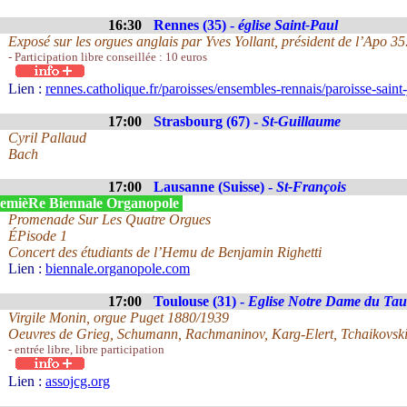
16:30
Rennes (35) -
église Saint-Paul
Exposé sur les orgues anglais par Yves Yollant, président de l’Apo 35
- Participation libre conseillée : 10 euros
Lien :
rennes.catholique.fr/paroisses/ensembles-rennais/paroisse-saint-
17:00
Strasbourg (67) -
St-Guillaume
Cyril Pallaud
Bach
17:00
Lausanne (Suisse) -
St-François
emièRe Biennale Organopole
Promenade Sur Les Quatre Orgues
ÉPisode 1
Concert des étudiants de l’Hemu de Benjamin Righetti
Lien :
biennale.organopole.com
17:00
Toulouse (31) -
Eglise Notre Dame du Tau
Virgile Monin, orgue Puget 1880/1939
Oeuvres de Grieg, Schumann, Rachmaninov, Karg-Elert, Tchaikovsk
- entrée libre, libre participation
Lien :
assojcg.org