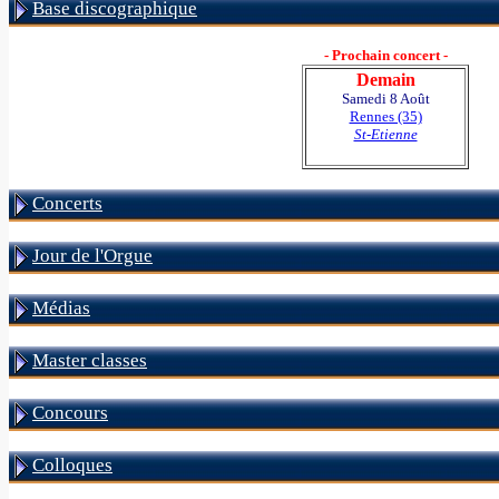
Base discographique
- Prochain concert -
Demain
Samedi 8 Août
Rennes (35)
St-Etienne
Concerts
Jour de l'Orgue
Médias
Master classes
Concours
Colloques