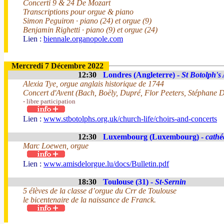
Concerti 9 & 24 De Mozart
Transcriptions pour orgue & piano
Simon Peguiron · piano (24) et orgue (9)
Benjamin Righetti · piano (9) et orgue (24)
Lien :
biennale.organopole.com
Mercredi 7 Décembre 2022
12:30
Londres (Angleterre) -
St Botolph's
Alexia Tye, orgue anglais historique de 1744
Concert d'Avent (Bach, Boëly, Dupré, Flor Peeters, Stéphane D
- libre participation
Lien :
www.stbotolphs.org.uk/church-life/choirs-and-concerts
12:30
Luxembourg (Luxembourg) -
cathé
Marc Loewen, orgue
Lien :
www.amisdelorgue.lu/docs/Bulletin.pdf
18:30
Toulouse (31) -
St-Sernin
5 élèves de la classe d’orgue du Crr de Toulouse
le bicentenaire de la naissance de Franck.