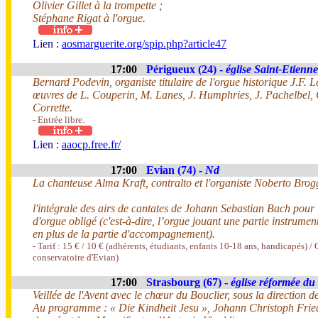
Olivier Gillet à la trompette ;
Stéphane Rigat à l'orgue.
Lien :
aosmarguerite.org/spip.php?article47
17:00
Périgueux (24) -
église Saint-Etienne
Bernard Podevin, organiste titulaire de l'orgue historique J.F. L
œuvres de L. Couperin, M. Lanes, J. Humphries, J. Pachelbel, G
Corrette.
- Entrée libre.
Lien :
aaocp.free.fr/
17:00
Evian (74) -
Nd
La chanteuse Alma Kraft, contralto et l'organiste Noberto Brog
l'intégrale des airs de cantates de Johann Sebastian Bach pour l
d'orgue obligé (c'est-à-dire, l’orgue jouant une partie instrument
en plus de la partie d'accompagnement).
- Tarif : 15 € / 10 € (adhérents, étudiants, enfants 10-18 ans, handicapés) / 
conservatoire d'Evian)
17:00
Strasbourg (67) -
église réformée du
Veillée de l'Avent avec le chœur du Bouclier, sous la direction d
Au programme : « Die Kindheit Jesu », Johann Christoph Frie