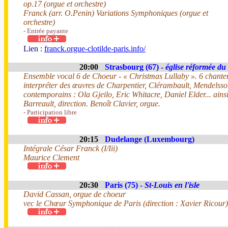
op.17 (orgue et orchestre)
Franck (arr. O.Penin) Variations Symphoniques (orgue et
orchestre)
- Entrée payante
Lien :
franck.orgue-clotilde-paris.info/
20:00
Strasbourg (67) -
église réformée du
Ensemble vocal 6 de Choeur - « Christmas Lullaby ». 6 chanteu
interpréter des œuvres de Charpentier, Clérambault, Mendelss
contemporains : Ola Gjeilo, Eric Whitacre, Daniel Elder... ains
Barreault, direction. Benoît Clavier, orgue.
- Participation libre
20:15
Dudelange (Luxembourg)
Intégrale César Franck (I/Iii)
Maurice Clement
20:30
Paris (75) -
St-Louis en l'isle
David Cassan, orgue de choeur
vec le Chœur Symphonique de Paris (direction : Xavier Ricour)