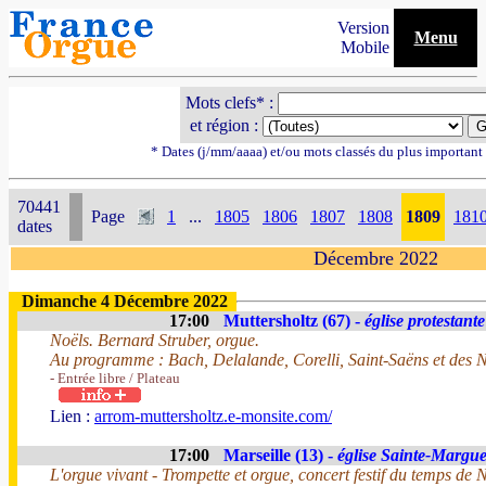
Version
Menu
Mobile
Mots clefs* :
et région :
* Dates (j/mm/aaaa) et/ou mots classés du plus importan
70441
Page
1
...
1805
1806
1807
1808
1809
181
dates
Décembre 2022
Dimanche 4 Décembre 2022
17:00
Muttersholtz (67) -
église protestante
Noëls. Bernard Struber, orgue.
Au programme : Bach, Delalande, Corelli, Saint-Saëns et des N
- Entrée libre / Plateau
Lien :
arrom-muttersholtz.e-monsite.com/
17:00
Marseille (13) -
église Sainte-Margue
L'orgue vivant - Trompette et orgue, concert festif du temps de 