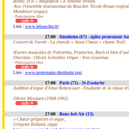
donné, et le « Magnificat » d’Antonio Vivaldi.
Avec l'ensemble instrumental du Bouclier, Nicole Braun (sopran
Mondésert (orgue).
- Participation libre
Lien :
www.lebouclier.fr/
17:00
Ittenheim (67) -
église protestante Sa
Concert de l'avent - La chorale « Atout Chœur » chante Noël.
Œuvres musicales de Palestrina, Praetorius, Bach et bien d’au
Direction : Olivier Schreiber. Orgue : Yves Gourinat.
- Participation libre
Lien :
www.protestants-ittenheim.org/
17:00
Paris (75) -
St-Eustache
Audition d'orgue d'Alma Bettencourt - Etudiante de la classe d
Olivier Messiaen (1908-1992)
17:00
Bouc-bel-Air (13)
« Chœur grégorien et orgue,
Grégoire Rolland, orgue