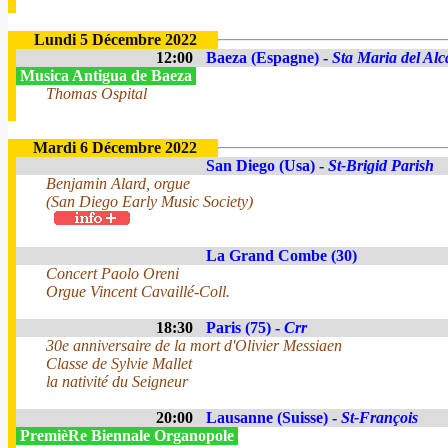
Lundi 5 Décembre 2022
12:00
Baeza (Espagne) -
Sta Maria del Alc
Musica Antigua de Baeza
Thomas Ospital
Mardi 6 Décembre 2022
San Diego (Usa) -
St-Brigid Parish
Benjamin Alard, orgue
(San Diego Early Music Society)
La Grand Combe (30)
Concert Paolo Oreni
Orgue Vincent Cavaillé-Coll.
18:30
Paris (75) -
Crr
30e anniversaire de la mort d'Olivier Messiaen
Classe de Sylvie Mallet
la nativité du Seigneur
20:00
Lausanne (Suisse) -
St-François
PremièRe Biennale Organopole