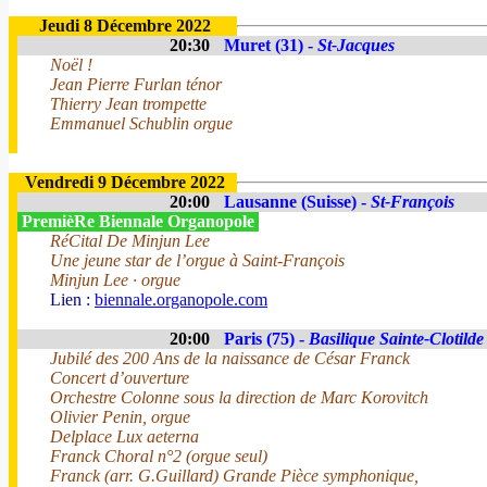
Jeudi 8 Décembre 2022
20:30
Muret (31) -
St-Jacques
Noël !
Jean Pierre Furlan ténor
Thierry Jean trompette
Emmanuel Schublin orgue
Vendredi 9 Décembre 2022
20:00
Lausanne (Suisse) -
St-François
PremièRe Biennale Organopole
RéCital De Minjun Lee
Une jeune star de l’orgue à Saint-François
Minjun Lee · orgue
Lien :
biennale.organopole.com
20:00
Paris (75) -
Basilique Sainte-Clotilde
Jubilé des 200 Ans de la naissance de César Franck
Concert d’ouverture
Orchestre Colonne sous la direction de Marc Korovitch
Olivier Penin, orgue
Delplace Lux aeterna
Franck Choral n°2 (orgue seul)
Franck (arr. G.Guillard) Grande Pièce symphonique,