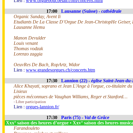
Lien :
www.orgueboucbelair.com/concerts.html
17:00
Lausanne (Suisse) -
cathédrale
Organic Sunday, Avent Ii
Etudiants De La Classe D’Orgue De Jean-ChristopHe Geiser,
Lausanne Hemu
Manon Devulder
Louis venant
Thomas vodzak
Lorenzo zaggia
OeuvRes De Bach, RopArtz, Widor
Lien :
www.grandesorgues.ch/concerts.htm
17:30
Lannion (22) -
église Saint-Jean-du
Alice Khayati, soprano et Jean L'Ange à l'orgue, co-titulaire d
Lisieux
pièces méconnues de Vaughan Williams, Reger et Stanford…
- Libre participation
Lien :
orgues-lannion.fr/
17:30
Paris (75) -
Val de Grâce
Xxx° saison des heures d’orgue • Xxv° saison des heures music
Farandouleto