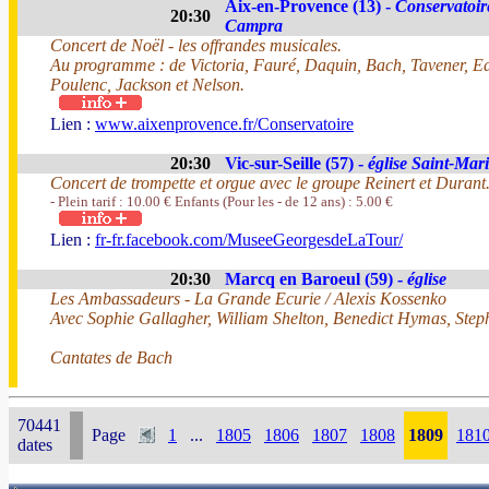
Aix-en-Provence (13) -
Conservatoir
20:30
Campra
Concert de Noël - les offrandes musicales.
Au programme : de Victoria, Fauré, Daquin, Bach, Tavener, Edw
Poulenc, Jackson et Nelson.
Lien :
www.aixenprovence.fr/Conservatoire
20:30
Vic-sur-Seille (57) -
église Saint-Mar
Concert de trompette et orgue avec le groupe Reinert et Durant
- Plein tarif : 10.00 € Enfants (Pour les - de 12 ans) : 5.00 €
Lien :
fr-fr.facebook.com/MuseeGeorgesdeLaTour/
20:30
Marcq en Baroeul (59) -
église
Les Ambassadeurs - La Grande Ecurie / Alexis Kossenko
Avec Sophie Gallagher, William Shelton, Benedict Hymas, St
Cantates de Bach
70441
Page
1
...
1805
1806
1807
1808
1809
181
dates