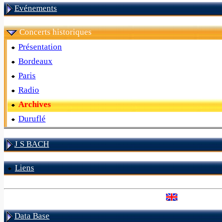
Evénements
Concerts historiques
Présentation
Bordeaux
Paris
Radio
Archives
Duruflé
J S BACH
Liens
Data Base