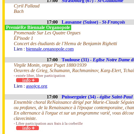
17:00
Strasbourg (67) -
St-Guillaume
Cyril Pallaud
Bach
17:00
Lausanne (Suisse) -
St-François
PremièRe Biennale Organopole
Promenade Sur Les Quatre Orgues
ÉPisode 1
Concert des étudiants de l’Hemu de Benjamin Righetti
Lien :
biennale.organopole.com
17:00
Toulouse (31) -
Eglise Notre Dame d
Virgile Monin, orgue Puget 1880/1939
Oeuvres de Grieg, Schumann, Rachmaninov, Karg-Elert, Tchai
- entrée libre, libre participation
Lien :
assojcg.org
17:00
Puisserguier (34) -
église Saint-Paul
Ensemble choral ReNaissance dirigé par Marie-Claude Séguier, 
ou profanes, de la Renaissance à l'époque contemporaine, chant
En alternance à l'orgue et sur un programme varié, vous décou
claveciniste.
- Libre participation aux frais à la corbeille