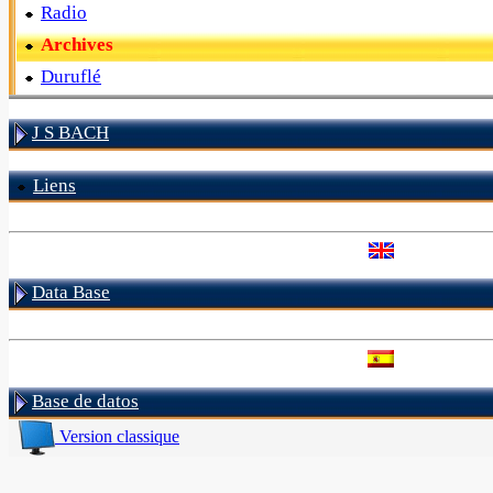
Radio
Archives
Duruflé
J S BACH
Liens
Data Base
Base de datos
Version classique