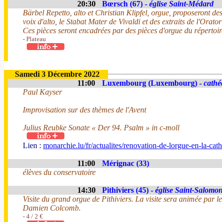
20:30
Bœrsch (67) -
église Saint-Médard
Bärbel Repetto, alto et Christian Klipfel, orgue, proposeront d
voix d'alto, le Stabat Mater de Vivaldi et des extraits de l'Orat
Ces pièces seront encadrées par des pièces d'orgue du répertoi
- Plateau
Samedi 3 Décembre 2022
11:00
Luxembourg (Luxembourg) -
cathé
Paul Kayser
Improvisation sur des thèmes de l'Avent
Julius Reubke Sonate « Der 94. Psalm » in c-moll
Lien :
monarchie.lu/fr/actualites/renovation-de-lorgue-en-la-c
11:00
Mérignac (33)
élèves du conservatoire
14:30
Pithiviers (45) -
église Saint-Salomo
Visite du grand orgue de Pithiviers. La visite sera animée par l
Damien Colcomb.
- 4 / 2 €