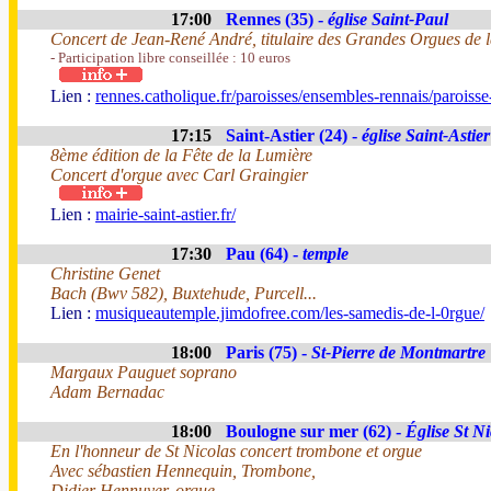
17:00
Rennes (35) -
église Saint-Paul
Concert de Jean-René André, titulaire des Grandes Orgues de l
- Participation libre conseillée : 10 euros
Lien :
rennes.catholique.fr/paroisses/ensembles-rennais/paroisse-
17:15
Saint-Astier (24) -
église Saint-Astier
8ème édition de la Fête de la Lumière
Concert d'orgue avec Carl Graingier
Lien :
mairie-saint-astier.fr/
17:30
Pau (64) -
temple
Christine Genet
Bach (Bwv 582), Buxtehude, Purcell...
Lien :
musiqueautemple.jimdofree.com/les-samedis-de-l-0rgue/
18:00
Paris (75) -
St-Pierre de Montmartre
Margaux Pauguet soprano
Adam Bernadac
18:00
Boulogne sur mer (62) -
Église St Ni
En l'honneur de St Nicolas concert trombone et orgue
Avec sébastien Hennequin, Trombone,
Didier Hennuyer, orgue