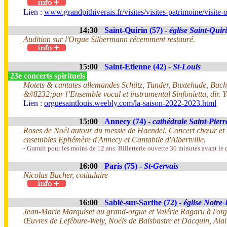
Lien :
www.grandpithiverais.fr/visites/visites-patrimoine/visite-
14:30
Saint-Quirin (57) -
église Saint-Quir
Audition sur l'Orgue Silbermann récemment restauré.
15:00
Saint-Etienne (42) -
St-Louis
23e concerts spirituels
Motets & cantates allemandes Schütz, Tunder, Buxtehude, Bach
&#8232;par l’Ensemble vocal et instrumental Sinfonietta, dir. 
Lien :
orguesaintlouis.weebly.com/la-saison-2022-2023.html
15:00
Annecy (74) -
cathédrale Saint-Pierr
Roses de Noël autour du messie de Haendel. Concert chœur et 
ensembles Ephémère d'Annecy et Cantabile d'Albertville.
- Gratuit pour les moins de 12 ans. Billetterie ouverte 30 minutes avant le 
16:00
Paris (75) -
St-Gervais
Nicolas Bucher, cotitulaire
16:00
Sablé-sur-Sarthe (72) -
église Notre
Jean-Marie Marquiset au grand-orgue et Valérie Ragaru à l'org
Œuvres de Lefébure-Wely, Noëls de Balsbastre et Dacquin, Alai