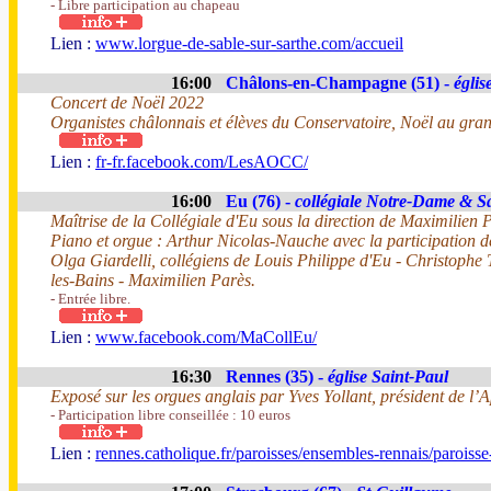
- Libre participation au chapeau
Lien :
www.lorgue-de-sable-sur-sarthe.com/accueil
16:00
Châlons-en-Champagne (51) -
églis
Concert de Noël 2022
Organistes châlonnais et élèves du Conservatoire, Noël au gra
Lien :
fr-fr.facebook.com/LesAOCC/
16:00
Eu (76) -
collégiale Notre-Dame & S
Maîtrise de la Collégiale d'Eu sous la direction de Maximilien 
Piano et orgue : Arthur Nicolas-Nauche avec la participation d
Olga Giardelli, collégiens de Louis Philippe d'Eu - Christophe T
les-Bains - Maximilien Parès.
- Entrée libre.
Lien :
www.facebook.com/MaCollEu/
16:30
Rennes (35) -
église Saint-Paul
Exposé sur les orgues anglais par Yves Yollant, président de l’
- Participation libre conseillée : 10 euros
Lien :
rennes.catholique.fr/paroisses/ensembles-rennais/paroisse-