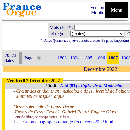
Version
Menu
Mobile
Mots clefs* :
et région :
* Dates (j/mm/aaaa) et/ou mots classés du plus importan
70373
Page
1
...
1803
1804
1805
1806
1807
180
dates
Décembre 2022
Vendredi 2 Décembre 2022
20:30
Albi (81) -
Eglise de la Madeleine
- Chœur des étudiants en musicologie de l'université de Poitiers
- Matthieu de Miguel, orgue
Messe solennelle de Louis Vierne
Œuvres de César Franck, Gabriel Fauré, Eugène Gigout
- entrée libre, participation aux frais
Lien :
adoma.pagesperso-orange.fr/concerts-2022.html