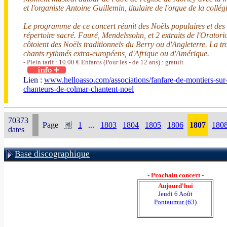
et l'organiste Antoine Guillemin, titulaire de l'orgue de la collég
Le programme de ce concert réunit des Noëls populaires et des
répertoire sacré. Fauré, Mendelssohn, et 2 extraits de l'Orator
côtoient des Noëls traditionnels du Berry ou d'Angleterre. La tro
chants rythmés extra-européens, d'Afrique ou d'Amérique.
- Plein tarif : 10.00 € Enfants (Pour les - de 12 ans) : gratuit
Lien :
www.helloasso.com/associations/fanfare-de-montiers-sur-
chanteurs-de-colmar-chantent-noel
70373
Page
1
...
1803
1804
1805
1806
1807
180
dates
Base discographique
- Prochain concert -
Aujourd'hui
Jeudi 6 Août
Pontaumur (63)