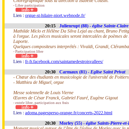
Chorégraphique sous la direction d’Isabelle Cousin.
- Libre participation
Lien :
orgue-st-hilaire-niort.webnode.fr/
20:15
Julienrupt (88) -
église Sainte-Claire
Mathilde Miclo et Hélène Da Silva Lejal au chant, Bruno Petitge
à l'orgue. Les pièces musicales seront intercalées de poèmes de 
Laporte.
Quelques compositeurs interprétés : Vivaldi, Grandi, Clérambau
- Participation libre
Lien :
fr-fr.facebook.com/saintamedestroisvallees/
20:30
Carmaux (81) -
Eglise Saint Privat
- Chœur des étudiants en musicologie de l'université de Poitiers
- Matthieu de Miguel, orgue
Messe solennelle de Louis Vierne
Œuvres de César Franck, Gabriel Fauré, Eugène Gigout
- entrée libre, participation aux frais
Lien :
adoma.pagesperso-orange.fr/concerts-2022.html
20:30
Morley (55) -
église Saints-Pierre-et
Moment musical autour de l’âtre de l'église de Morley avec la