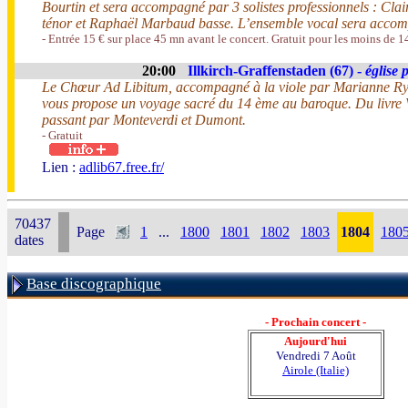
Bourtin et sera accompagné par 3 solistes professionnels : Cl
ténor et Raphaël Marbaud basse. L’ensemble vocal sera accom
- Entrée 15 € sur place 45 mn avant le concert. Gratuit pour les moins de 1
20:00
Illkirch-Graffenstaden (67) -
église 
Le Chœur Ad Libitum, accompagné à la viole par Marianne Rydz
vous propose un voyage sacré du 14 ème au baroque. Du livre V
passant par Monteverdi et Dumont.
- Gratuit
Lien :
adlib67.free.fr/
70437
Page
1
...
1800
1801
1802
1803
1804
180
dates
Base discographique
- Prochain concert -
Aujourd'hui
Vendredi 7 Août
Airole (Italie)