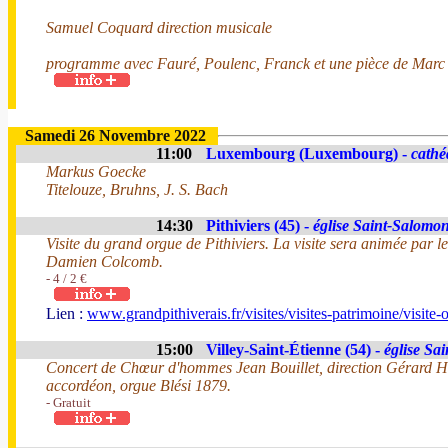
Samuel Coquard direction musicale
programme avec Fauré, Poulenc, Franck et une pièce de Marc
Samedi 26 Novembre 2022
11:00
Luxembourg (Luxembourg) -
cathé
Markus Goecke
Titelouze, Bruhns, J. S. Bach
14:30
Pithiviers (45) -
église Saint-Salomo
Visite du grand orgue de Pithiviers. La visite sera animée par l
Damien Colcomb.
- 4 / 2 €
Lien :
www.grandpithiverais.fr/visites/visites-patrimoine/visite-
15:00
Villey-Saint-Étienne (54) -
église Sa
Concert de Chœur d'hommes Jean Bouillet, direction Gérard He
accordéon, orgue Blési 1879.
- Gratuit