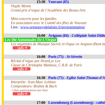
15:30
Vouvant (85)
Virgile Monin
Grand prix d’orgue de l’Académie des Beaux-Arts
Mini-concerts pour les familles
En association avec le Comité des fêtes de Vouvant
Lien :
www.orguepaysdelaloire.fr/programmation/
16:00
Avignon (84) -
Collégiale Saint-Didi
Les 30e Automnales De L’Orgue
Les organistes de Musique Sacrée et Orgue en Avignon fêtent la
16:00
Paris (75) -
St-Séverin
Récital d’orgue par HeunLye Lee
Classe de Christophe Mantoux, C.R.R. de Paris
16:30
Paris (75) -
Eglise Saint-Thomas-d'
Interprète: Jean-Marc Leblanc
Compositeurs: Bruhns & Bach
- Libre participation aux frais
17:00
Luxembourg (Luxembourg) -
cathé