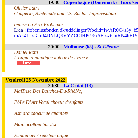
19:30
Copenhague (Danemark) -
Garniso
Olivier Latry
Couperin, Buxtehude and J.S. Bach... Improvisation
remise du Prix Frobenius.
Lien :
frobeniusfonden.dk/uddelinger/?fbclid=IwAR0C4s3y_b
mAk4LszGimJ4DNLQ9VYZCOtHPs96xSB5-ztGuRN4bEJ
20:00
Mulhouse (68) -
St-Etienne
Daniel Roth
L’orgue romantique autour de Franck
Vendredi 25 Novembre 2022
20:30
La Ciotat (13)
MaîTrise Des Bouches-Du-RhôNe,
PôLe D’Art Vocal choeur d’enfants
Asmarã choeur de chambre
Marc Scoffoni baryton
Emmanuel Arakelian orgue