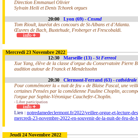
Direction Emmanuel Olivier
Sylvain Heili et Denis Tchorek orgues
20:00
Lyon (69) -
Cnsmd
Tom Rioult, lauréat des concours de St-Albans et d’Atlanta.
Œuvres de Bach, Buxtehude, Froberger et Frescobaldi.
Mercredi 23 Novembre 2022
12:30
Marseille (13) -
St Ferreol
Xue Yang, élève de la classe d’orgue du Conservatoire Pierre Ba
audition autour de Franck et Mendelssohn
20:30
Clermont-Ferrand (63) -
cathédrale
Pour commémorer la « nuit de feu » de Blaise Pascal, une veillé
certaines Pensées par la comédienne Pauline Choplin, accompa
l'orgue par Sophie-Véronique Cauchefer-Choplin.
- Libre participation
Lien :
notredamedeclermont.fr/2022/veillee-orgue-et-lecture-des
mercredi-23-novembre-2022-en-souvenir-de-la-nuit-de-feu-de-
Jeudi 24 Novembre 2022