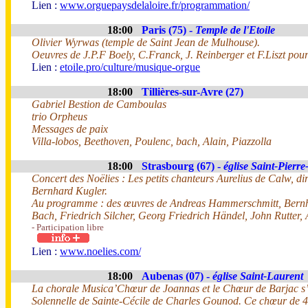
Lien :
www.orguepaysdelaloire.fr/programmation/
18:00
Paris (75) -
Temple de l'Etoile
Olivier Wyrwas (temple de Saint Jean de Mulhouse).
Oeuvres de J.P.F Boely, C.Franck, J. Reinberger et F.Liszt pour 
Lien :
etoile.pro/culture/musique-orgue
18:00
Tillières-sur-Avre (27)
Gabriel Bestion de Camboulas
trio Orpheus
Messages de paix
Villa-lobos, Beethoven, Poulenc, bach, Alain, Piazzolla
18:00
Strasbourg (67) -
église Saint-Pierre
Concert des Noëlies : Les petits chanteurs Aurelius de Calw, di
Bernhard Kugler.
Au programme : des œuvres de Andreas Hammerschmitt, Bernha
Bach, Friedrich Silcher, Georg Friedrich Händel, John Rutter
- Participation libre
Lien :
www.noelies.com/
18:00
Aubenas (07) -
église Saint-Laurent
La chorale Musica’Chœur de Joannas et le Chœur de Barjac s’
Solennelle de Sainte-Cécile de Charles Gounod. Ce chœur de 40