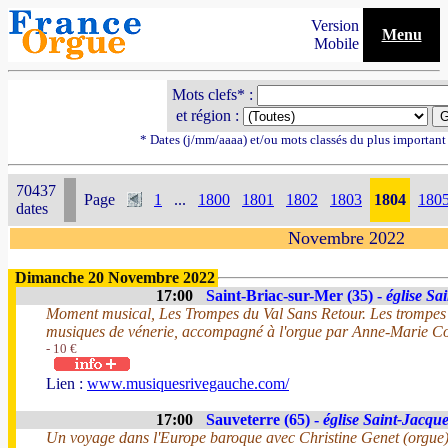
Version
Menu
Mobile
Mots clefs* :
et région :
* Dates (j/mm/aaaa) et/ou mots classés du plus importan
70437
Page
1
...
1800
1801
1802
1803
1804
180
dates
Novembre 2022
Dimanche 20 Novembre 2022
17:00
Saint-Briac-sur-Mer (35) -
église Sa
Moment musical, Les Trompes du Val Sans Retour. Les trompes 
musiques de vénerie, accompagné à l'orgue par Anne-Marie Co
- 10 €
Lien :
www.musiquesrivegauche.com/
17:00
Sauveterre (65) -
église Saint-Jacqu
Un voyage dans l'Europe baroque avec Christine Genet (orgue) 