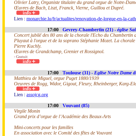
Olivier Latry, Organiste titulaire du grand orgue de Notre-Dam
Œuvres de Bach, Liszt, Franck, Vierne, Guillou et Dupré.
Lien :
monarchie.lu/fr/actualites/renovation-de-lorgue-en-la-c
17:00
Gevrey-Chambertin (21) -
église Sa
Concert jubilé des 80 ans de la chorale l'Echo du Chambertin a
Pluyaut à l'orgue et de la soprano Stéphanie Mozet. La chorale 
Pierre Kuchly.
Œuvres de Grandchamp, Grenier et Rossignol.
- Gratuit
17:00
Toulouse (31) -
Eglise Notre Dame d
Matthieu de Miguel, orgue Puget 1880/1939
Oeuvres de Rogg, Widor, Gigout, Fleury, Rheinberger, Karg-El
Lien :
assojcg.org
17:00
Vouvant (85)
Virgile Monin
Grand prix d’orgue de l’Académie des Beaux-Arts
Mini-concerts pour les familles
En association avec le Comité des fêtes de Vouvant