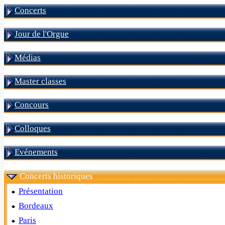
Concerts
Jour de l'Orgue
Médias
Master classes
Concours
Colloques
Evénements
Concerts historiques
Présentation
Bordeaux
Paris