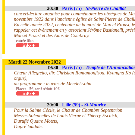
20:30
Paris (75) -
St-Pierre de Chaillot
concert-lecture organisé pour commémorer les obsèques de Marc
novembre 1922 dans l’ancienne église de Saint-Pierre de Chaill
En cette année 2022, centenaire de la mort de Marcel Proust, l
rappeler cet évènement en y associant Jérôme Bastianelli, prési
Marcel Proust et des Amis de Combray.
- entrée libre
Mardi 22 Novembre 2022
19:30
Paris (75) -
Temple de l'Annonciatio
Chœur Allegretto, dir. Christian Ramamonjisoa, Kyungna Ko (
orgue),
au programme : œuvres de Mendelssohn.
- Places 15€, tarif réduit 10€.
20:00
Lille (59) -
St-Maurice
Pour la Sainte Cécile, le Chœur de Chambre Septentrion
Messes Solennelles de Louis Vierne et Thierry Escaich,
Duruflé Quatre Motets,
Dupré laudate.