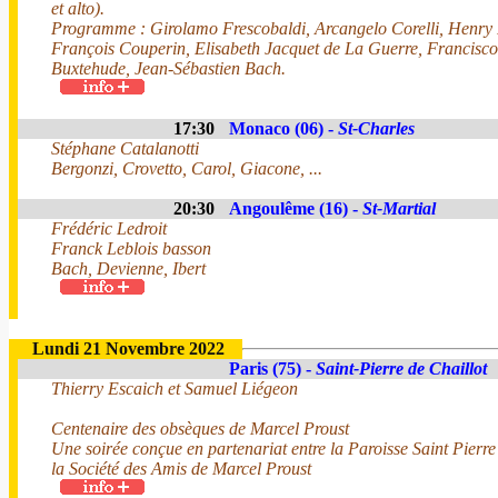
et alto).
Programme : Girolamo Frescobaldi, Arcangelo Corelli, Henry P
François Couperin, Elisabeth Jacquet de La Guerre, Francisco
Buxtehude, Jean-Sébastien Bach.
17:30
Monaco (06) -
St-Charles
Stéphane Catalanotti
Bergonzi, Crovetto, Carol, Giacone, ...
20:30
Angoulême (16) -
St-Martial
Frédéric Ledroit
Franck Leblois basson
Bach, Devienne, Ibert
Lundi 21 Novembre 2022
Paris (75) -
Saint-Pierre de Chaillot
Thierry Escaich et Samuel Liégeon
Centenaire des obsèques de Marcel Proust
Une soirée conçue en partenariat entre la Paroisse Saint Pierre 
la Société des Amis de Marcel Proust