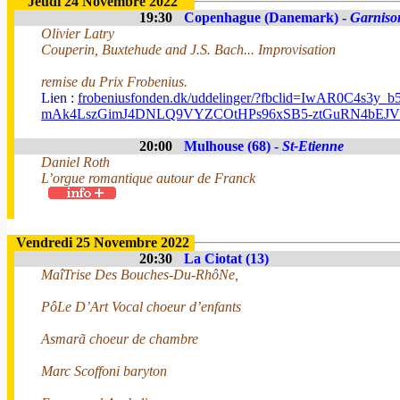
Jeudi 24 Novembre 2022
19:30
Copenhague (Danemark) -
Garniso
Olivier Latry
Couperin, Buxtehude and J.S. Bach... Improvisation
remise du Prix Frobenius.
Lien :
frobeniusfonden.dk/uddelinger/?fbclid=IwAR0C4s3y_b
mAk4LszGimJ4DNLQ9VYZCOtHPs96xSB5-ztGuRN4bEJ
20:00
Mulhouse (68) -
St-Etienne
Daniel Roth
L’orgue romantique autour de Franck
Vendredi 25 Novembre 2022
20:30
La Ciotat (13)
MaîTrise Des Bouches-Du-RhôNe,
PôLe D’Art Vocal choeur d’enfants
Asmarã choeur de chambre
Marc Scoffoni baryton