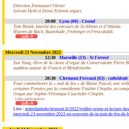
Direction Emmanuel Olivier
Sylvain Heili et Denis Tchorek orgues
20:00
Lyon (69) -
Cnsmd
Tom Rioult, lauréat des concours de St-Albans et d’Atlanta.
Œuvres de Bach, Buxtehude, Froberger et Frescobaldi.
Mercredi 23 Novembre 2022
12:30
Marseille (13) -
St Ferreol
Xue Yang, élève de la classe d’orgue du Conservatoire Pierre Ba
audition autour de Franck et Mendelssohn
20:30
Clermont-Ferrand (63) -
cathédrale
Pour commémorer la « nuit de feu » de Blaise Pascal, une veillé
certaines Pensées par la comédienne Pauline Choplin, accompa
l'orgue par Sophie-Véronique Cauchefer-Choplin.
- Libre participation
Lien :
notredamedeclermont.fr/2022/veillee-orgue-et-lecture-des
mercredi-23-novembre-2022-en-souvenir-de-la-nuit-de-feu-de-