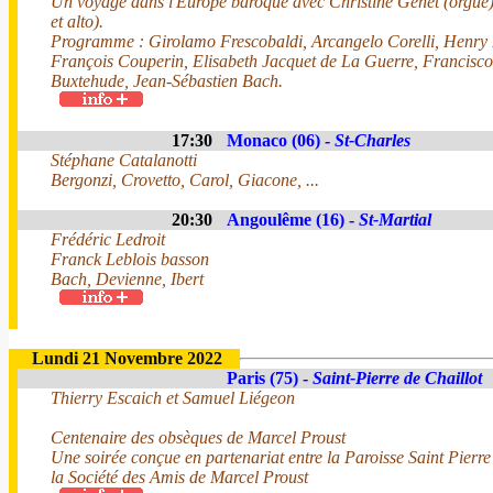
Un voyage dans l'Europe baroque avec Christine Genet (orgue) 
et alto).
Programme : Girolamo Frescobaldi, Arcangelo Corelli, Henry P
François Couperin, Elisabeth Jacquet de La Guerre, Francisco
Buxtehude, Jean-Sébastien Bach.
17:30
Monaco (06) -
St-Charles
Stéphane Catalanotti
Bergonzi, Crovetto, Carol, Giacone, ...
20:30
Angoulême (16) -
St-Martial
Frédéric Ledroit
Franck Leblois basson
Bach, Devienne, Ibert
Lundi 21 Novembre 2022
Paris (75) -
Saint-Pierre de Chaillot
Thierry Escaich et Samuel Liégeon
Centenaire des obsèques de Marcel Proust
Une soirée conçue en partenariat entre la Paroisse Saint Pierre 
la Société des Amis de Marcel Proust