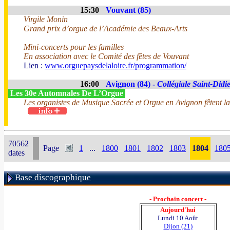
15:30
Vouvant (85)
Virgile Monin
Grand prix d’orgue de l’Académie des Beaux-Arts
Mini-concerts pour les familles
En association avec le Comité des fêtes de Vouvant
Lien :
www.orguepaysdelaloire.fr/programmation/
16:00
Avignon (84) -
Collégiale Saint-Didi
Les 30e Automnales De L’Orgue
Les organistes de Musique Sacrée et Orgue en Avignon fêtent la
70562
Page
1
...
1800
1801
1802
1803
1804
180
dates
Base discographique
- Prochain concert -
Aujourd'hui
Lundi 10 Août
Dijon (21)