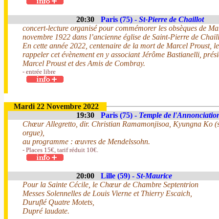
20:30
Paris (75) -
St-Pierre de Chaillot
concert-lecture organisé pour commémorer les obsèques de Marc
novembre 1922 dans l’ancienne église de Saint-Pierre de Chaill
En cette année 2022, centenaire de la mort de Marcel Proust, l
rappeler cet évènement en y associant Jérôme Bastianelli, prési
Marcel Proust et des Amis de Combray.
- entrée libre
Mardi 22 Novembre 2022
19:30
Paris (75) -
Temple de l'Annonciatio
Chœur Allegretto, dir. Christian Ramamonjisoa, Kyungna Ko (
orgue),
au programme : œuvres de Mendelssohn.
- Places 15€, tarif réduit 10€.
20:00
Lille (59) -
St-Maurice
Pour la Sainte Cécile, le Chœur de Chambre Septentrion
Messes Solennelles de Louis Vierne et Thierry Escaich,
Duruflé Quatre Motets,
Dupré laudate.