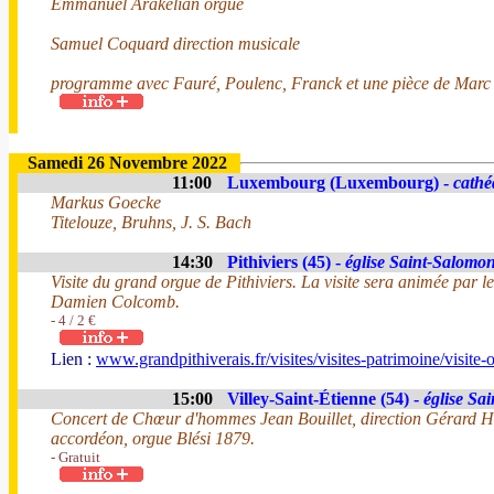
Emmanuel Arakelian orgue
Samuel Coquard direction musicale
programme avec Fauré, Poulenc, Franck et une pièce de Marc
Samedi 26 Novembre 2022
11:00
Luxembourg (Luxembourg) -
cathé
Markus Goecke
Titelouze, Bruhns, J. S. Bach
14:30
Pithiviers (45) -
église Saint-Salomo
Visite du grand orgue de Pithiviers. La visite sera animée par l
Damien Colcomb.
- 4 / 2 €
Lien :
www.grandpithiverais.fr/visites/visites-patrimoine/visite-
15:00
Villey-Saint-Étienne (54) -
église Sa
Concert de Chœur d'hommes Jean Bouillet, direction Gérard He
accordéon, orgue Blési 1879.
- Gratuit