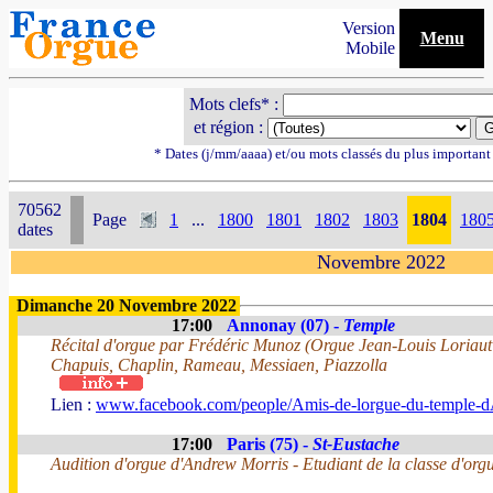
Version
Menu
Mobile
Mots clefs* :
et région :
* Dates (j/mm/aaaa) et/ou mots classés du plus importan
70562
Page
1
...
1800
1801
1802
1803
1804
180
dates
Novembre 2022
Dimanche 20 Novembre 2022
17:00
Annonay (07) -
Temple
Récital d'orgue par Frédéric Munoz (Orgue Jean-Louis Loriaut
Chapuis, Chaplin, Rameau, Messiaen, Piazzolla
Lien :
www.facebook.com/people/Amis-de-lorgue-du-temple-
17:00
Paris (75) -
St-Eustache
Audition d'orgue d'Andrew Morris - Etudiant de la classe d'or