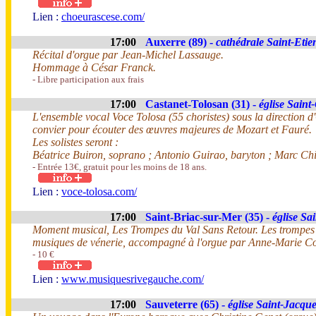
Lien :
choeurascese.com/
17:00
Auxerre (89) -
cathédrale Saint-Etie
Récital d'orgue par Jean-Michel Lassauge.
Hommage à César Franck.
- Libre participation aux frais
17:00
Castanet-Tolosan (31) -
église Saint
L'ensemble vocal Voce Tolosa (55 choristes) sous la direction d'
convier pour écouter des œuvres majeures de Mozart et Fauré.
Les solistes seront :
Béatrice Buiron, soprano ; Antonio Guirao, baryton ; Marc Ch
- Entrée 13€, gratuit pour les moins de 18 ans.
Lien :
voce-tolosa.com/
17:00
Saint-Briac-sur-Mer (35) -
église Sa
Moment musical, Les Trompes du Val Sans Retour. Les trompes 
musiques de vénerie, accompagné à l'orgue par Anne-Marie Co
- 10 €
Lien :
www.musiquesrivegauche.com/
17:00
Sauveterre (65) -
église Saint-Jacqu