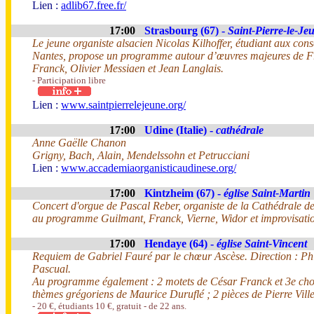
Lien :
adlib67.free.fr/
17:00
Strasbourg (67) -
Saint-Pierre-le-Je
Le jeune organiste alsacien Nicolas Kilhoffer, étudiant aux cons
Nantes, propose un programme autour d’œuvres majeures de F
Franck, Olivier Messiaen et Jean Langlais.
- Participation libre
Lien :
www.saintpierrelejeune.org/
17:00
Udine (Italie) -
cathédrale
Anne Gaëlle Chanon
Grigny, Bach, Alain, Mendelssohn et Petrucciani
Lien :
www.accademiaorganisticaudinese.org/
17:00
Kintzheim (67) -
église Saint-Martin
Concert d'orgue de Pascal Reber, organiste de la Cathédrale d
au programme Guilmant, Franck, Vierne, Widor et improvisati
17:00
Hendaye (64) -
église Saint-Vincent
Requiem de Gabriel Fauré par le chœur Ascèse. Direction : Ph
Pascual.
Au programme également : 2 motets de César Franck et 3e chor
thèmes grégoriens de Maurice Duruflé ; 2 pièces de Pierre Ville
- 20 €, étudiants 10 €, gratuit - de 22 ans.