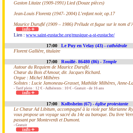
Gaston Litaize (1909-1991) Lied (Douze pièces)
Jean-Louis Florentz (1947- 2004) L’enfant noir, op.17
Maurice Duruflé (1909 – 1986) Prélude et fugue sur le nom d’
Lien :
www.saint-eustache.org/musique-a-st-eustache/
17:00
Le Puy en Velay (43) -
cathédrale
Florent Gallière, titulaire
17:00
Rouillé- 86480 (86) -
Temple
Autour du Requiem de Maurice Duruflé.
Chœur du Bois d'Amour, dir. Jacques Richard.
Orgue : Michel Milhères
Solistes : Lucie Jamoneau-Grasset, Mathilde Milhères, Anne-L
- Tarif plein : 12 € - Adhérents : 10 € - Gratuit - de 16 ans
17:00
Kolbsheim (67) -
église protestante
Le Chœur Ad Libitum, accompagné à la viole par Marianne Rydz
vous propose un voyage sacré du 14e au baroque. Du livre Verm
passant par Monteverdi et Dumont.
- Gratuit