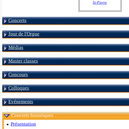
St-Pierre
Concerts
Jour de l'Orgue
Médias
Master classes
Concours
Colloques
Evénements
Concerts historiques
Présentation