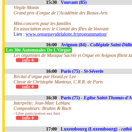
15:30
Vouvant (85)
Virgile Monin
Grand prix d’orgue de l’Académie des Beaux-Arts
Mini-concerts pour les familles
En association avec le Comité des fêtes de Vouvant
Lien :
www.orguepaysdelaloire.fr/programmation/
16:00
Avignon (84) -
Collégiale Saint-Didi
Les 30e Automnales De L’Orgue
Les organistes de Musique Sacrée et Orgue en Avignon fêtent la
16:00
Paris (75) -
St-Séverin
Récital d’orgue par HeunLye Lee
Classe de Christophe Mantoux, C.R.R. de Paris
16:30
Paris (75) -
Eglise Saint-Thomas-d'
Interprète: Jean-Marc Leblanc
Compositeurs: Bruhns & Bach
- Libre participation aux frais
17:00
Luxembourg (Luxembourg) -
cathé