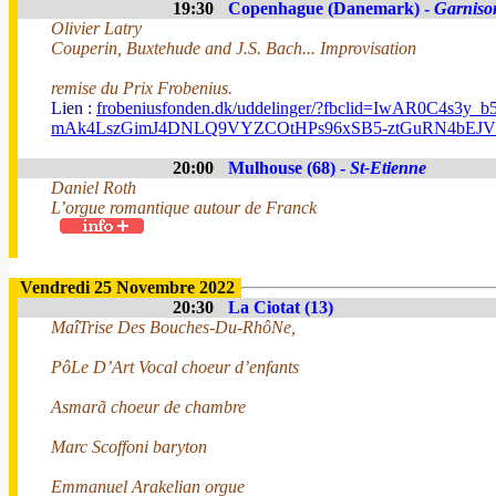
19:30
Copenhague (Danemark) -
Garniso
Olivier Latry
Couperin, Buxtehude and J.S. Bach... Improvisation
remise du Prix Frobenius.
Lien :
frobeniusfonden.dk/uddelinger/?fbclid=IwAR0C4s3y_b
mAk4LszGimJ4DNLQ9VYZCOtHPs96xSB5-ztGuRN4bEJ
20:00
Mulhouse (68) -
St-Etienne
Daniel Roth
L’orgue romantique autour de Franck
Vendredi 25 Novembre 2022
20:30
La Ciotat (13)
MaîTrise Des Bouches-Du-RhôNe,
PôLe D’Art Vocal choeur d’enfants
Asmarã choeur de chambre
Marc Scoffoni baryton
Emmanuel Arakelian orgue