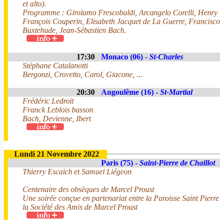
et alto).
Programme : Girolamo Frescobaldi, Arcangelo Corelli, Henry P
François Couperin, Elisabeth Jacquet de La Guerre, Francisco
Buxtehude, Jean-Sébastien Bach.
17:30
Monaco (06) -
St-Charles
Stéphane Catalanotti
Bergonzi, Crovetto, Carol, Giacone, ...
20:30
Angoulême (16) -
St-Martial
Frédéric Ledroit
Franck Leblois basson
Bach, Devienne, Ibert
Lundi 21 Novembre 2022
Paris (75) -
Saint-Pierre de Chaillot
Thierry Escaich et Samuel Liégeon
Centenaire des obsèques de Marcel Proust
Une soirée conçue en partenariat entre la Paroisse Saint Pierre 
la Société des Amis de Marcel Proust