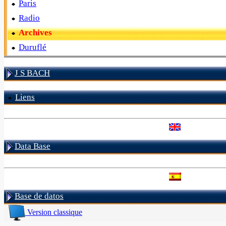
Paris
Radio
Archives
Duruflé
J S BACH
Liens
Data Base
Base de datos
Version classique