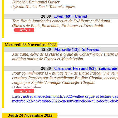
Direction Emmanuel Olivier
Sylvain Heili et Denis Tchorek orgues
20:00
Lyon (69) -
Cnsmd
Tom Rioult, lauréat des concours de St-Albans et d’Atlanta.
Œuvres de Bach, Buxtehude, Froberger et Frescobaldi.
Mercredi 23 Novembre 2022
12:30
Marseille (13) -
St Ferreol
Xue Yang, élève de la classe d’orgue du Conservatoire Pierre Ba
audition autour de Franck et Mendelssohn
20:30
Clermont-Ferrand (63) -
cathédrale
Pour commémorer la « nuit de feu » de Blaise Pascal, une veillé
certaines Pensées par la comédienne Pauline Choplin, accompa
l'orgue par Sophie-Véronique Cauchefer-Choplin.
- Libre participation
Lien :
notredamedeclermont.fr/2022/veillee-orgue-et-lecture-des
mercredi-23-novembre-2022-en-souvenir-de-la-nuit-de-feu-de-
Jeudi 24 Novembre 2022