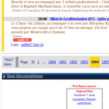
Bourtin et sera accompagné par 3 solistes professionnels : Cl
ténor et Raphaël Marbaud basse. L’ensemble vocal sera accom
- Entrée 15 € sur place 45 mn avant le concert. Gratuit pour les moins de 1
20:00
Illkirch-Graffenstaden (67) -
église 
Le Chœur Ad Libitum, accompagné à la viole par Marianne Rydz
vous propose un voyage sacré du 14 ème au baroque. Du livre V
passant par Monteverdi et Dumont.
- Gratuit
Lien :
adlib67.free.fr/
70427
Page
1
...
1800
1801
1802
1803
1804
180
dates
Base discographique
- Prochain concert -
Aujourd'hui
Vendredi 7 Août
Lausanne (Suisse)
cathedrale