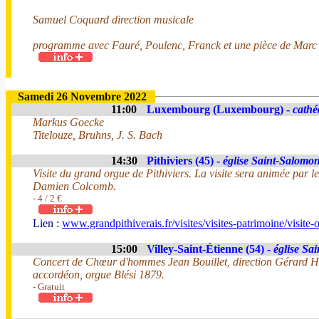
Samuel Coquard direction musicale
programme avec Fauré, Poulenc, Franck et une pièce de Marc
Samedi 26 Novembre 2022
11:00
Luxembourg (Luxembourg) -
cathé
Markus Goecke
Titelouze, Bruhns, J. S. Bach
14:30
Pithiviers (45) -
église Saint-Salomo
Visite du grand orgue de Pithiviers. La visite sera animée par l
Damien Colcomb.
- 4 / 2 €
Lien :
www.grandpithiverais.fr/visites/visites-patrimoine/visite-
15:00
Villey-Saint-Étienne (54) -
église Sa
Concert de Chœur d'hommes Jean Bouillet, direction Gérard He
accordéon, orgue Blési 1879.
- Gratuit