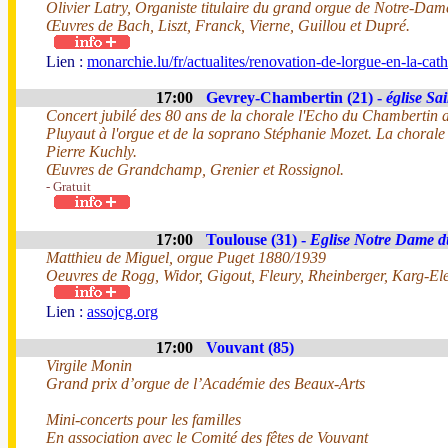
Olivier Latry, Organiste titulaire du grand orgue de Notre-Dam
Œuvres de Bach, Liszt, Franck, Vierne, Guillou et Dupré.
Lien :
monarchie.lu/fr/actualites/renovation-de-lorgue-en-la-c
17:00
Gevrey-Chambertin (21) -
église Sa
Concert jubilé des 80 ans de la chorale l'Echo du Chambertin a
Pluyaut à l'orgue et de la soprano Stéphanie Mozet. La chorale 
Pierre Kuchly.
Œuvres de Grandchamp, Grenier et Rossignol.
- Gratuit
17:00
Toulouse (31) -
Eglise Notre Dame d
Matthieu de Miguel, orgue Puget 1880/1939
Oeuvres de Rogg, Widor, Gigout, Fleury, Rheinberger, Karg-El
Lien :
assojcg.org
17:00
Vouvant (85)
Virgile Monin
Grand prix d’orgue de l’Académie des Beaux-Arts
Mini-concerts pour les familles
En association avec le Comité des fêtes de Vouvant