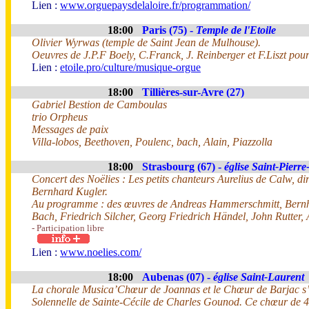
Lien :
www.orguepaysdelaloire.fr/programmation/
18:00
Paris (75) -
Temple de l'Etoile
Olivier Wyrwas (temple de Saint Jean de Mulhouse).
Oeuvres de J.P.F Boely, C.Franck, J. Reinberger et F.Liszt pour 
Lien :
etoile.pro/culture/musique-orgue
18:00
Tillières-sur-Avre (27)
Gabriel Bestion de Camboulas
trio Orpheus
Messages de paix
Villa-lobos, Beethoven, Poulenc, bach, Alain, Piazzolla
18:00
Strasbourg (67) -
église Saint-Pierre
Concert des Noëlies : Les petits chanteurs Aurelius de Calw, di
Bernhard Kugler.
Au programme : des œuvres de Andreas Hammerschmitt, Bernha
Bach, Friedrich Silcher, Georg Friedrich Händel, John Rutter
- Participation libre
Lien :
www.noelies.com/
18:00
Aubenas (07) -
église Saint-Laurent
La chorale Musica’Chœur de Joannas et le Chœur de Barjac s’
Solennelle de Sainte-Cécile de Charles Gounod. Ce chœur de 40