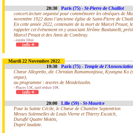
20:30
Paris (75) -
St-Pierre de Chaillot
concert-lecture organisé pour commémorer les obsèques de Marc
novembre 1922 dans l’ancienne église de Saint-Pierre de Chaill
En cette année 2022, centenaire de la mort de Marcel Proust, l
rappeler cet évènement en y associant Jérôme Bastianelli, prési
Marcel Proust et des Amis de Combray.
- entrée libre
Mardi 22 Novembre 2022
19:30
Paris (75) -
Temple de l'Annonciatio
Chœur Allegretto, dir. Christian Ramamonjisoa, Kyungna Ko (
orgue),
au programme : œuvres de Mendelssohn.
- Places 15€, tarif réduit 10€.
20:00
Lille (59) -
St-Maurice
Pour la Sainte Cécile, le Chœur de Chambre Septentrion
Messes Solennelles de Louis Vierne et Thierry Escaich,
Duruflé Quatre Motets,
Dupré laudate.