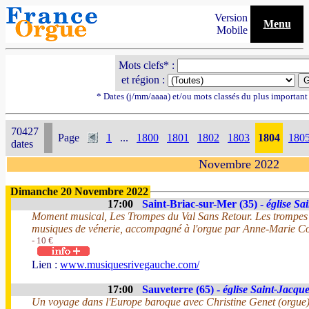
Version
Menu
Mobile
Mots clefs* :
et région :
* Dates (j/mm/aaaa) et/ou mots classés du plus importan
70427
Page
1
...
1800
1801
1802
1803
1804
180
dates
Novembre 2022
Dimanche 20 Novembre 2022
17:00
Saint-Briac-sur-Mer (35) -
église Sa
Moment musical, Les Trompes du Val Sans Retour. Les trompes 
musiques de vénerie, accompagné à l'orgue par Anne-Marie Co
- 10 €
Lien :
www.musiquesrivegauche.com/
17:00
Sauveterre (65) -
église Saint-Jacqu
Un voyage dans l'Europe baroque avec Christine Genet (orgue) 