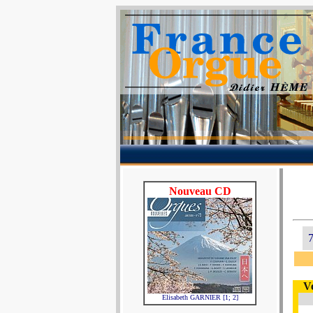
Nouveau CD
7
V
Elisabeth GARNIER [1; 2]