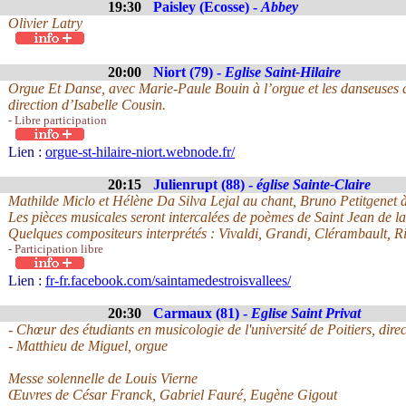
19:30
Paisley (Ecosse) -
Abbey
Olivier Latry
20:00
Niort (79) -
Eglise Saint-Hilaire
Orgue Et Danse, avec Marie-Paule Bouin à l’orgue et les danseuses d
direction d’Isabelle Cousin.
- Libre participation
Lien :
orgue-st-hilaire-niort.webnode.fr/
20:15
Julienrupt (88) -
église Sainte-Claire
Mathilde Miclo et Hélène Da Silva Lejal au chant, Bruno Petitgenet à 
Les pièces musicales seront intercalées de poèmes de Saint Jean de la
Quelques compositeurs interprétés : Vivaldi, Grandi, Clérambault, Ri
- Participation libre
Lien :
fr-fr.facebook.com/saintamedestroisvallees/
20:30
Carmaux (81) -
Eglise Saint Privat
- Chœur des étudiants en musicologie de l'université de Poitiers, dir
- Matthieu de Miguel, orgue
Messe solennelle de Louis Vierne
Œuvres de César Franck, Gabriel Fauré, Eugène Gigout