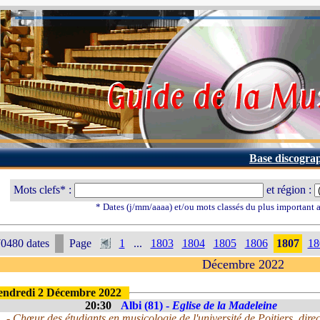
Base discogra
Mots clefs* :
et région :
* Dates (j/mm/aaaa) et/ou mots classés du plus important
0480 dates
Page
1
...
1803
1804
1805
1806
1807
18
Décembre 2022
endredi 2 Décembre 2022
20:30
Albi (81) -
Eglise de la Madeleine
- Chœur des étudiants en musicologie de l'université de Poitiers, dir