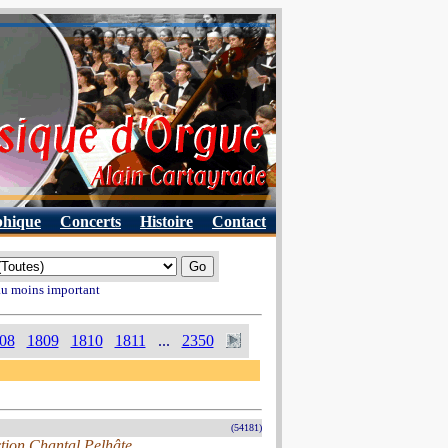
phique
Concerts
Histoire
Contact
 au moins important
08
1809
1810
1811
...
2350
(54181)
ection Chantal Pelhâte