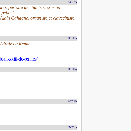
(54197)
n répertoire de chants sacrés ou
apella ”.
Alain Cahagne, organiste et claveciniste.
(54198)
hédrale de Rennes.
jean-xxiii-de-rennes/
(54199)
(54200)
(54201)