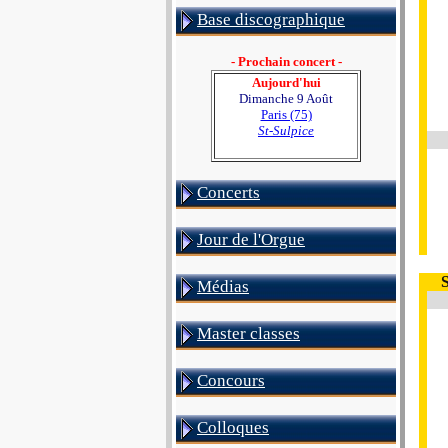
Base discographique
- Prochain concert -
Aujourd'hui
Dimanche 9 Août
Paris (75)
St-Sulpice
Concerts
Jour de l'Orgue
Médias
Master classes
Concours
Colloques