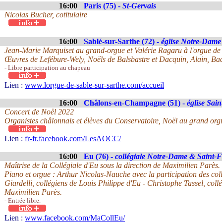
16:00
Paris (75) -
St-Gervais
Nicolas Bucher, cotitulaire
16:00
Sablé-sur-Sarthe (72) -
église Notre-Dame
Jean-Marie Marquiset au grand-orgue et Valérie Ragaru à l'orgue de
Œuvres de Lefébure-Wely, Noëls de Balsbastre et Dacquin, Alain, Ba
- Libre participation au chapeau
Lien :
www.lorgue-de-sable-sur-sarthe.com/accueil
16:00
Châlons-en-Champagne (51) -
église Sain
Concert de Noël 2022
Organistes châlonnais et élèves du Conservatoire, Noël au grand org
Lien :
fr-fr.facebook.com/LesAOCC/
16:00
Eu (76) -
collégiale Notre-Dame & Saint-F
Maîtrise de la Collégiale d'Eu sous la direction de Maximilien Parès.
Piano et orgue : Arthur Nicolas-Nauche avec la participation des col
Giardelli, collégiens de Louis Philippe d'Eu - Christophe Tassel, coll
Maximilien Parès.
- Entrée libre.
Lien :
www.facebook.com/MaCollEu/