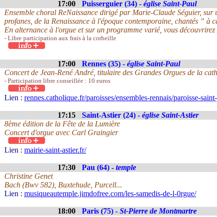
17:00
Puisserguier (34) -
église Saint-Paul
Ensemble choral ReNaissance dirigé par Marie-Claude Séguier, sur u
profanes, de la Renaissance à l'époque contemporaine, chantés ” à c
En alternance à l'orgue et sur un programme varié, vous découvrirez 
- Libre participation aux frais à la corbeille
17:00
Rennes (35) -
église Saint-Paul
Concert de Jean-René André, titulaire des Grandes Orgues de la cat
- Participation libre conseillée : 10 euros
Lien :
rennes.catholique.fr/paroisses/ensembles-rennais/paroisse-saint-
17:15
Saint-Astier (24) -
église Saint-Astier
8ème édition de la Fête de la Lumière
Concert d'orgue avec Carl Graingier
Lien :
mairie-saint-astier.fr/
17:30
Pau (64) -
temple
Christine Genet
Bach (Bwv 582), Buxtehude, Purcell...
Lien :
musiqueautemple.jimdofree.com/les-samedis-de-l-0rgue/
18:00
Paris (75) -
St-Pierre de Montmartre