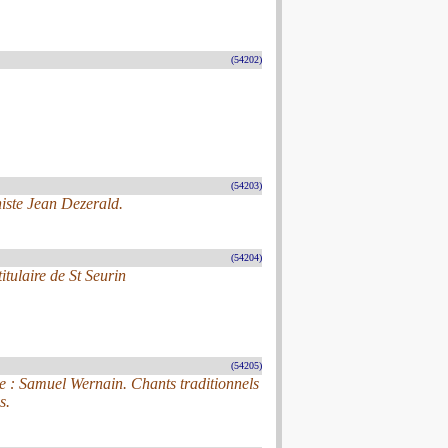
(54202)
(54203)
niste Jean Dezerald.
(54204)
tulaire de St Seurin
(54205)
ue : Samuel Wernain. Chants traditionnels
s.