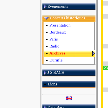
Evénements
Concerts historiques
Présentation
Bordeaux
Paris
Radio
Archives
Duruflé
23e
J S BACH
Liens
Data Base