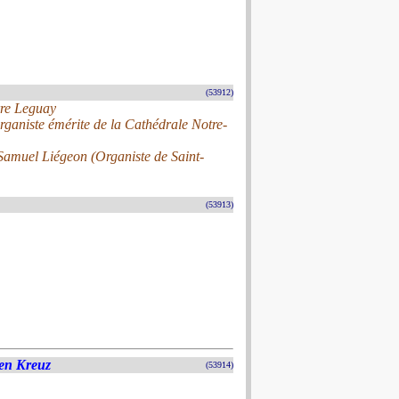
(53912)
rre Leguay
ganiste émérite de la Cathédrale Notre-
t Samuel Liégeon (Organiste de Saint-
(53913)
gen Kreuz
(53914)