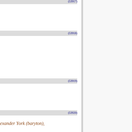
(53917)
(53918)
(53919)
(53920)
exander York (baryton),