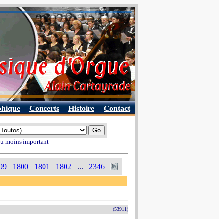
phique
Concerts
Histoire
Contact
 au moins important
99
1800
1801
1802
...
2346
(53911)