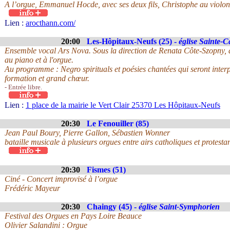
A l’orgue, Emmanuel Hocde, avec ses deux fils, Christophe au violon 
Lien :
arocthann.com/
20:00
Les-Hôpitaux-Neufs (25) -
église Sainte-C
Ensemble vocal Ars Nova. Sous la direction de Renata Côte-Szopny, 
au piano et à l'orgue.
Au programme : Negro spirituals et poésies chantées qui seront interpr
formation et grand chœur.
- Entrée libre.
Lien :
1 place de la mairie le Vert Clair 25370 Les Hôpitaux-Neufs
20:30
Le Fenouiller (85)
Jean Paul Boury, Pierre Gallon, Sébastien Wonner
bataille musicale à plusieurs orgues entre airs catholiques et protesta
20:30
Fismes (51)
Ciné - Concert improvisé à l’orgue
Frédéric Mayeur
20:30
Chaingy (45) -
église Saint-Symphorien
Festival des Orgues en Pays Loire Beauce
Olivier Salandini : Orgue