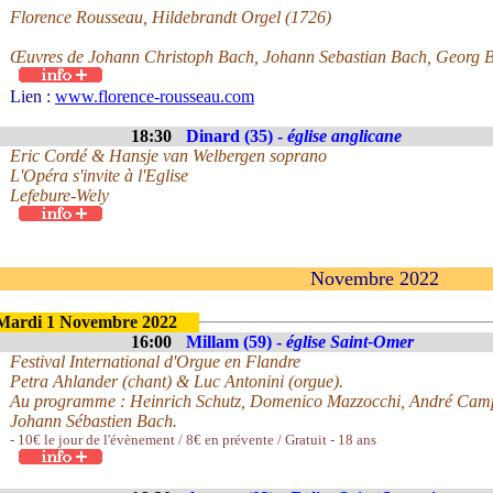
Florence Rousseau, Hildebrandt Orgel (1726)
Œuvres de Johann Christoph Bach, Johann Sebastian Bach, Georg 
Lien :
www.florence-rousseau.com
18:30
Dinard (35) -
église anglicane
Eric Cordé & Hansje van Welbergen soprano
L'Opéra s'invite à l'Eglise
Lefebure-Wely
Novembre 2022
Mardi 1 Novembre 2022
16:00
Millam (59) -
église Saint-Omer
Festival International d'Orgue en Flandre
Petra Ahlander (chant) & Luc Antonini (orgue).
Au programme : Heinrich Schutz, Domenico Mazzocchi, André Campr
Johann Sébastien Bach.
- 10€ le jour de l'évènement / 8€ en prévente / Gratuit - 18 ans