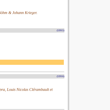
Böhm & Johann Krieger.
(53915)
(53916)
a, Louis Nicolas Clérambault et