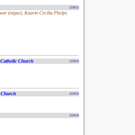
(53921)
war (orgue), Kaarin Cecilia Phelps
Catholic Church
(53922)
n Church
(53923)
(53924)