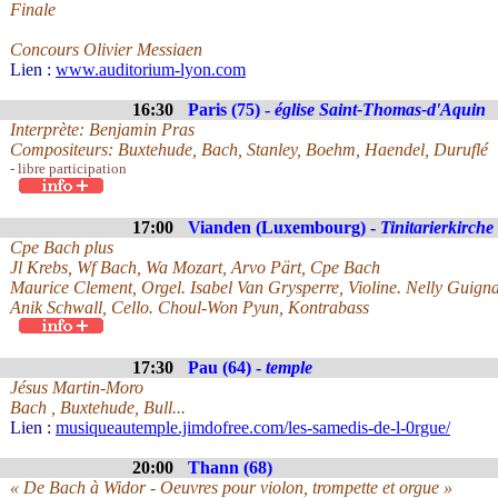
Finale
Concours Olivier Messiaen
Lien :
www.auditorium-lyon.com
16:30
Paris (75) -
église Saint-Thomas-d'Aquin
Interprète: Benjamin Pras
Compositeurs: Buxtehude, Bach, Stanley, Boehm, Haendel, Duruflé
- libre participation
17:00
Vianden (Luxembourg) -
Tinitarierkirche 
Cpe Bach plus
Jl Krebs, Wf Bach, Wa Mozart, Arvo Pärt, Cpe Bach
Maurice Clement, Orgel. Isabel Van Grysperre, Violine. Nelly Guigna
Anik Schwall, Cello. Choul-Won Pyun, Kontrabass
17:30
Pau (64) -
temple
Jésus Martin-Moro
Bach , Buxtehude, Bull...
Lien :
musiqueautemple.jimdofree.com/les-samedis-de-l-0rgue/
20:00
Thann (68)
« De Bach à Widor - Oeuvres pour violon, trompette et orgue »