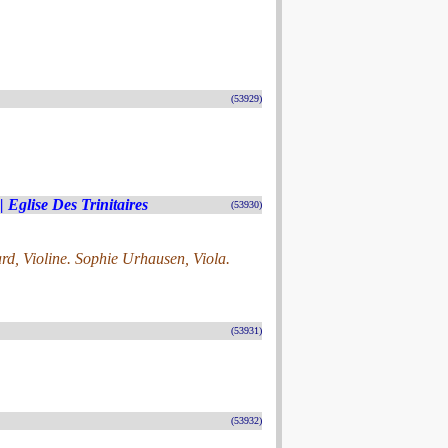
(53929)
| Eglise Des Trinitaires
(53930)
rd, Violine. Sophie Urhausen, Viola.
(53931)
(53932)