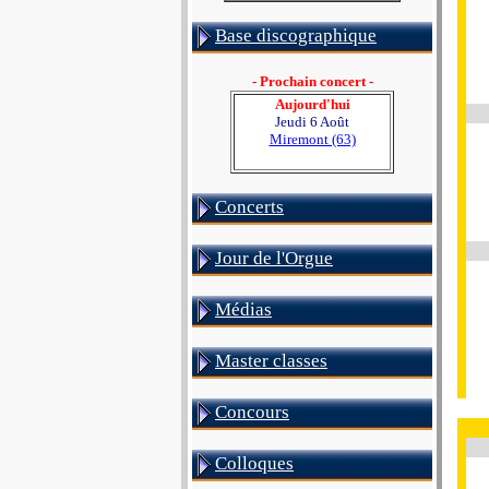
Base discographique
- Prochain concert -
Aujourd'hui
Jeudi 6 Août
Miremont (63)
Concerts
Jour de l'Orgue
Médias
Master classes
Concours
Colloques