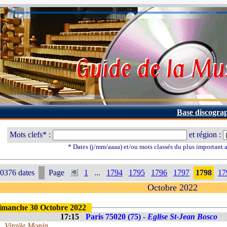
Base discogra
Mots clefs* :
et région :
* Dates (j/mm/aaaa) et/ou mots classés du plus important
0376 dates
Page
1
...
1794
1795
1796
1797
1798
17
Octobre 2022
imanche 30 Octobre 2022
17:15
Paris 75020 (75) -
Eglise St-Jean Bosco
Virgile Monin