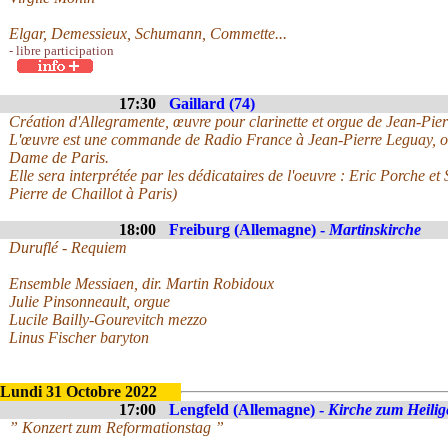
Elgar, Demessieux, Schumann, Commette...
- libre participation
17:30
Gaillard (74)
Création d'Allegramente, œuvre pour clarinette et orgue de Jean-Pie
L'œuvre est une commande de Radio France à Jean-Pierre Leguay, or
Dame de Paris.
Elle sera interprétée par les dédicataires de l'oeuvre : Eric Porche e
Pierre de Chaillot à Paris)
18:00
Freiburg (Allemagne) -
Martinskirche
Duruflé - Requiem
Ensemble Messiaen, dir. Martin Robidoux
Julie Pinsonneault, orgue
Lucile Bailly-Gourevitch mezzo
Linus Fischer baryton
Lundi 31 Octobre 2022
17:00
Lengfeld (Allemagne) -
Kirche zum Heili
” Konzert zum Reformationstag ”