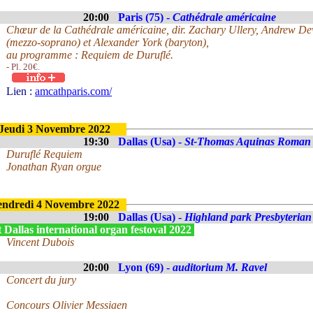
20:00
Paris (75) -
Cathédrale américaine
Chœur de la Cathédrale américaine, dir. Zachary Ullery, Andrew De
(mezzo-soprano) et Alexander York (baryton),
au programme : Requiem de Duruflé.
- Pl. 20€.
Lien :
amcathparis.com/
Jeudi 3 Novembre 2022
19:30
Dallas (Usa) -
St-Thomas Aquinas Roman 
Duruflé Requiem
Jonathan Ryan orgue
endredi 4 Novembre 2022
19:00
Dallas (Usa) -
Highland park Presbyteria
 Dallas international organ festoval 2022
Vincent Dubois
20:00
Lyon (69) -
auditorium M. Ravel
Concert du jury
Concours Olivier Messiaen