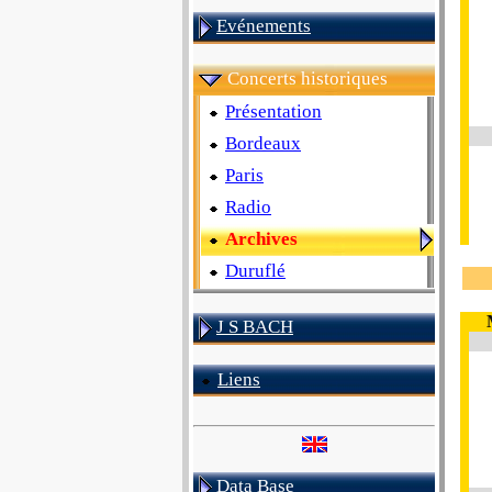
Evénements
Concerts historiques
Présentation
Bordeaux
Paris
Radio
Archives
Duruflé
J S BACH
Liens
Data Base