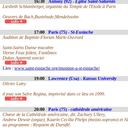
16:30
Antony (92) -
Eglise Saint-Saturnin
Liesbeth Schlumberger, organiste du Temple de l'Etoile à Paris
Oeuvres de Bach,Buxtehude,Mendelssohn
17:00
Paris (75) -
St-Eustache
Audition de Baptiste-Florian Marle-Ouvrard
Saint-Saëns Danse macabre
Vierne Feux follets, Fantômes
Dukas Apprenti sorcier
Lien :
www.saint-eustache.org/musique-a-st-eustache/
19:00
Lawrence (Usa) -
Kansas University
Olivier Latry
il joue son Salve Regina, improvisé dans ce lieu en 1999.
20:00
Paris (75) -
cathédrale américaine
Chœur de la Cathédrale américaine, dir. Zachary Ullery,
Andrew Dewar (orgue), Kaarin Cecilia Phelps (mezzo-soprano) et Al
au programme : Requiem de Duruflé.