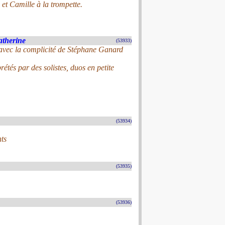
et Camille à la trompette.
atherine
(53933)
avec la complicité de Stéphane Ganard
étés par des solistes, duos en petite
(53934)
nts
(53935)
(53936)