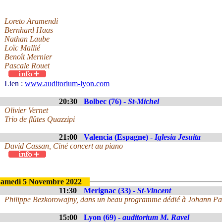
Loreto Aramendi
Bernhard Haas
Nathan Laube
Loïc Mallié
Benoît Mernier
Pascale Rouet
Lien :
www.auditorium-lyon.com
20:30
Bolbec (76) -
St-Michel
Olivier Vernet
Trio de flûtes Quazzipi
21:00
Valencia (Espagne) -
Iglesia Jesuita
David Cassan, Ciné concert au piano
amedi 5 Novembre 2022
11:30
Merignac (33) -
St-Vincent
Philippe Bezkorowajny, dans un beau programme dédié à Johann Pa
15:00
Lyon (69) -
auditorium M. Ravel