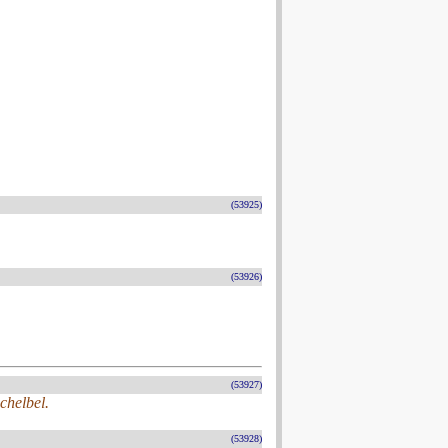
(53925)
(53926)
(53927)
chelbel.
(53928)