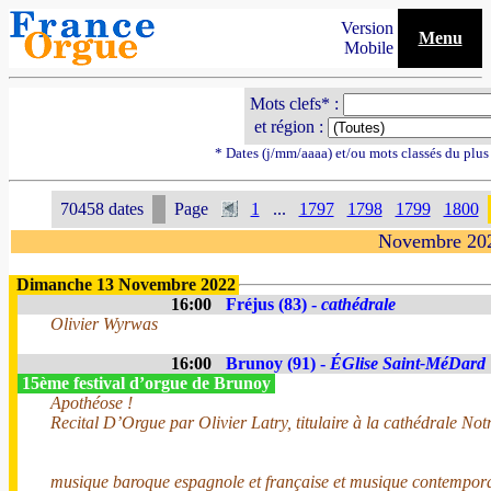
Version
Menu
Mobile
Mots clefs* :
et région :
* Dates (j/mm/aaaa) et/ou mots classés du plu
70458 dates
Page
1
...
1797
1798
1799
1800
Novembre 20
Dimanche 13 Novembre 2022
16:00
Fréjus (83) -
cathédrale
Olivier Wyrwas
16:00
Brunoy (91) -
ÉGlise Saint-MéDard
15ème festival d’orgue de Brunoy
Apothéose !
Recital D’Orgue par Olivier Latry, titulaire à la cathédrale N
musique baroque espagnole et française et musique contempor