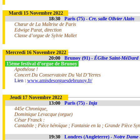
Mardi 15 Novembre 2022
18:30
Paris (75) -
Crr, salle Olivier Alain
Chœur de La Maîtrise de Paris
Edwige Parat, direction
Classe d’orgue de Sylvie Mallet
Mercredi 16 Novembre 2022
20:00
Brunoy (91) -
ÉGlise Saint-MéDard
15ème festival d’orgue de Brunoy
Apothéose !
Concert Du Conservatoire Du Val D’Yerres
Lien :
www.amisdesorguesdebrunoy.fr/
Jeudi 17 Novembre 2022
13:00
Paris (75) -
Inja
445e Chronique,
Dominique Levacque (orgue)
César Franck :
Cantabile ; Pièce héroïque ; Fantaisie en la ; Grande Pièce S
19:30
Londres (Angleterre) -
Notre Dame 