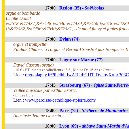
17:00
Redon (35) -
St-Nicolas
orgue et bombarde
Lucille Dollat
&#618;&#7437;&#7448;&#640;&#7439;&#7456;&#618;&#4280
Œ&#7452;&#7456;&#640;&#7431;s de mael fauvy et fontes franc
17:00
Evian (74)
orgue et trompette
Pauline Chabert à l'orgue et Bernard Soustrot aux trompettes !!
17:00
Lagny sur Marne (77)
David Cassan (orgue)
- 10 € / ÉTudiants et AdhéRents : 5 € , Moins De 16 Ans : Gratuit
Lien :
orgue-lagny.fr/?fbclid=IwAR2rbGUTIDyhoyXrm
17:45
Strasbourg (67) -
église Saint-Pierre
Veillée musicale par Arthur Skoric.
- Entrée libre.
Lien :
www.paroisse-catholique-stpierre.com/
18:00
Paris (75) -
St-Pierre de Montmartre
Anastasie Jeanne clavecin
18:00
Lyon (69) -
abbaye Saint-Martin d'A