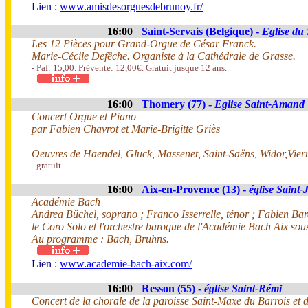
Lien :
www.amisdesorguesdebrunoy.fr/
16:00
Saint-Servais (Belgique) -
Eglise du
Les 12 Pièces pour Grand-Orgue de César Franck.
Marie-Cécile Defêche. Organiste à la Cathédrale de Grasse.
- Paf: 15,00. Prévente: 12,00€. Gratuit jusque 12 ans.
16:00
Thomery (77) -
Eglise Saint-Amand
Concert Orgue et Piano
par Fabien Chavrot et Marie-Brigitte Griès
Oeuvres de Haendel, Gluck, Massenet, Saint-Saëns, Widor,Viern
- gratuit
16:00
Aix-en-Provence (13) -
église Saint
Académie Bach
Andrea Büchel, soprano ; Franco Isserrelle, ténor ; Fabien Bar
le Coro Solo et l'orchestre baroque de l'Académie Bach Aix sou
Au programme : Bach, Bruhns.
Lien :
www.academie-bach-aix.com/
16:00
Resson (55) -
église Saint-Rémi
Concert de la chorale de la paroisse Saint-Maxe du Barrois et