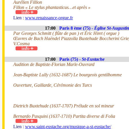
Aurélien Fillion
Fillon « Le stylus phantasticus…et après »
Lien :
www.renaissance-orgue.fr
17:00
Paris 8 ème (75) -
Église St-Augusti
Par Georges Schmitt ( flûte de pan ) et Éric Hiret ( orgue )
Œuvres de Bach Haëndel Piazzolla Buxtehude Boccherini Gri
V.Cosma
17:00
Paris (75) -
St-Eustache
Audition de Baptiste-Florian Marle-Ouvrard
Jean-Baptiste Lully (1632-1687) Le bourgeois gentilhomme
Ouverture, Gaillarde, Cérémonie des Turcs
Dietrich Buxtehude (1637-1707) Prélude en sol mineur
Bernardo Pasquini (1637-1710) Partita diverse di Folia
Lien :
www.saint-eustache.org/musique-a-st-eustache/