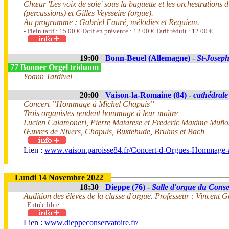
Chœur 'Les voix de soie' sous la baguette et les orchestration
(percussions) et Gilles Veysseire (orgue).
Au programme : Gabriel Fauré, mélodies et Requiem.
- Plein tarif : 15.00 € Tarif en prévente : 12.00 € Tarif réduit : 12.00 €
19:00
Bonn-Beuel (Allemagne) -
St-Josep
77 Bonner Orgel triduum
Yoann Tardivel
20:00
Vaison-la-Romaine (84) -
cathédrale
Concert ”Hommage à Michel Chapuis”
Trois organistes rendent hommage à leur maître
Lucien Calamoneri, Pierre Matarese et Frederic Maxime Muño
Œuvres de Nivers, Chapuis, Buxtehude, Bruhns et Bach
Lien :
www.vaison.paroisse84.fr/Concert-d-Orgues-Hommage-a-
Lundi 14 Novembre 2022
18:30
Dieppe (76) -
Salle d'orgue du Conse
Audition des élèves de la classe d'orgue. Professeur : Vincent G
- Entrée libre.
Lien :
www.dieppeconservatoire.fr/