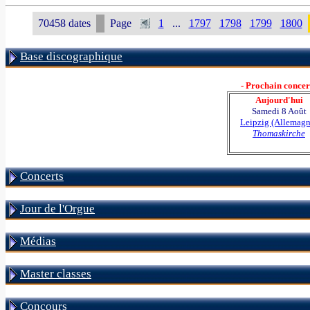
70458 dates
Page
1
...
1797
1798
1799
1800
Base discographique
- Prochain concert
Aujourd'hui
Samedi 8 Août
Leipzig (Allemagn
Thomaskirche
Concerts
Jour de l'Orgue
Médias
Master classes
Concours