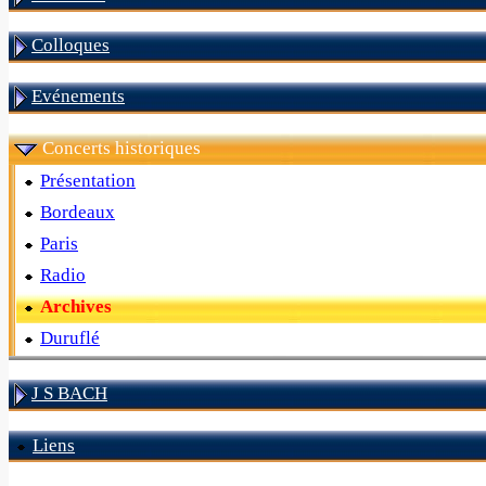
Colloques
Evénements
Concerts historiques
Présentation
Bordeaux
Paris
Radio
Archives
Duruflé
J S BACH
Liens