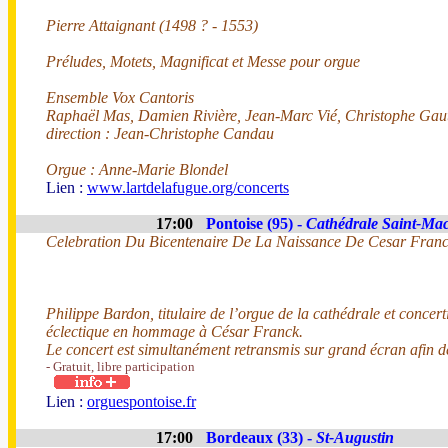
Pierre Attaignant (1498 ? - 1553)
Préludes, Motets, Magnificat et Messe pour orgue
Ensemble Vox Cantoris
Raphaël Mas, Damien Rivière, Jean-Marc Vié, Christophe Gaut
direction : Jean-Christophe Candau
Orgue : Anne-Marie Blondel
Lien :
www.lartdelafugue.org/concerts
17:00
Pontoise (95) -
Cathédrale Saint-Ma
Celebration Du Bicentenaire De La Naissance De Cesar Fran
Philippe Bardon, titulaire de l’orgue de la cathédrale et concer
éclectique en hommage à César Franck.
Le concert est simultanément retransmis sur grand écran afin de 
- Gratuit, libre participation
Lien :
orguespontoise.fr
17:00
Bordeaux (33) -
St-Augustin