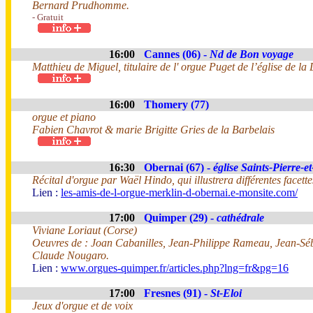
Bernard Prudhomme.
- Gratuit
16:00
Cannes (06) -
Nd de Bon voyage
Matthieu de Miguel, titulaire de l' orgue Puget de l’église de l
16:00
Thomery (77)
orgue et piano
Fabien Chavrot & marie Brigitte Gries de la Barbelais
16:30
Obernai (67) -
église Saints-Pierre-e
Récital d'orgue par Waël Hindo, qui illustrera différentes facett
Lien :
les-amis-de-l-orgue-merklin-d-obernai.e-monsite.com/
17:00
Quimper (29) -
cathédrale
Viviane Loriaut (Corse)
Oeuvres de : Joan Cabanilles, Jean-Philippe Rameau, Jean-Sé
Claude Nougaro.
Lien :
www.orgues-quimper.fr/articles.php?lng=fr&pg=16
17:00
Fresnes (91) -
St-Eloi
Jeux d'orgue et de voix