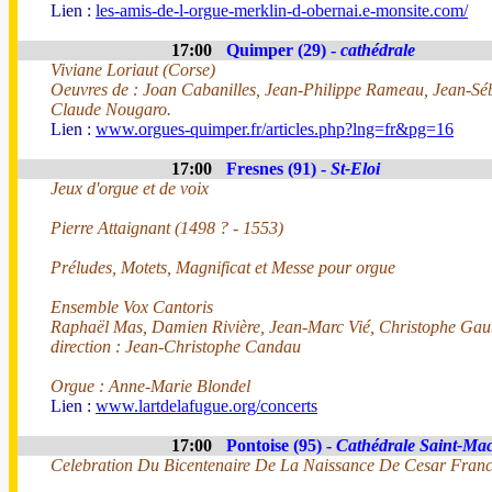
Lien :
les-amis-de-l-orgue-merklin-d-obernai.e-monsite.com/
17:00
Quimper (29) -
cathédrale
Viviane Loriaut (Corse)
Oeuvres de : Joan Cabanilles, Jean-Philippe Rameau, Jean-Sé
Claude Nougaro.
Lien :
www.orgues-quimper.fr/articles.php?lng=fr&pg=16
17:00
Fresnes (91) -
St-Eloi
Jeux d'orgue et de voix
Pierre Attaignant (1498 ? - 1553)
Préludes, Motets, Magnificat et Messe pour orgue
Ensemble Vox Cantoris
Raphaël Mas, Damien Rivière, Jean-Marc Vié, Christophe Gaut
direction : Jean-Christophe Candau
Orgue : Anne-Marie Blondel
Lien :
www.lartdelafugue.org/concerts
17:00
Pontoise (95) -
Cathédrale Saint-Ma
Celebration Du Bicentenaire De La Naissance De Cesar Fran