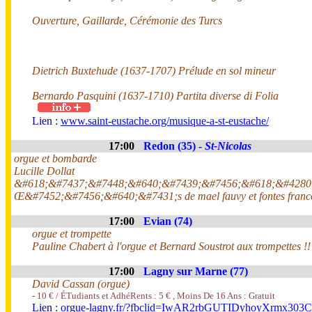
Ouverture, Gaillarde, Cérémonie des Turcs
Dietrich Buxtehude (1637-1707) Prélude en sol mineur
Bernardo Pasquini (1637-1710) Partita diverse di Folia
Lien :
www.saint-eustache.org/musique-a-st-eustache/
17:00
Redon (35) -
St-Nicolas
orgue et bombarde
Lucille Dollat
&#618;&#7437;&#7448;&#640;&#7439;&#7456;&#618;&#4280
Œ&#7452;&#7456;&#640;&#7431;s de mael fauvy et fontes franc
17:00
Evian (74)
orgue et trompette
Pauline Chabert à l'orgue et Bernard Soustrot aux trompettes !!
17:00
Lagny sur Marne (77)
David Cassan (orgue)
- 10 € / ÉTudiants et AdhéRents : 5 € , Moins De 16 Ans : Gratuit
Lien :
orgue-lagny.fr/?fbclid=IwAR2rbGUTIDyhoyXrm