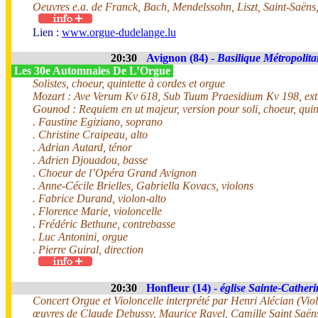
Oeuvres e.a. de Franck, Bach, Mendelssohn, Liszt, Saint-Saëns
Lien :
www.orgue-dudelange.lu
20:30
Avignon (84) -
Basilique Métropoli
Les 30e Automnales De L’Orgue
Solistes, choeur, quintette à cordes et orgue
Mozart : Ave Verum Kv 618, Sub Tuum Praesidium Kv 198, ext
Gounod : Requiem en ut majeur, version pour soli, choeur, quint
. Faustine Egiziano, soprano
. Christine Craipeau, alto
. Adrian Autard, ténor
. Adrien Djouadou, basse
. Choeur de l’Opéra Grand Avignon
. Anne-Cécile Brielles, Gabriella Kovacs, violons
. Fabrice Durand, violon-alto
. Florence Marie, violoncelle
. Frédéric Bethune, contrebasse
. Luc Antonini, orgue
. Pierre Guiral, direction
20:30
Honfleur (14) -
église Sainte-Catheri
Concert Orgue et Violoncelle interprété par Henri Alécian (Viol
œuvres de Claude Debussy, Maurice Ravel, Camille Saint Saën