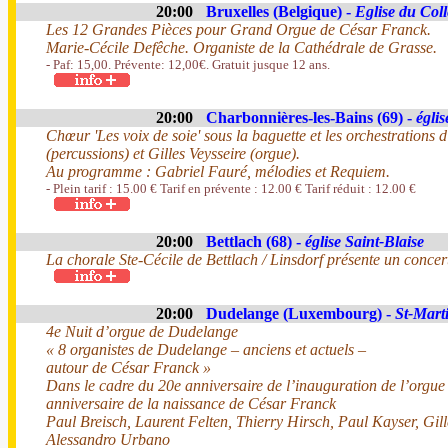
20:00
Bruxelles (Belgique) -
Eglise du Col
Les 12 Grandes Pièces pour Grand Orgue de César Franck.
Marie-Cécile Defêche. Organiste de la Cathédrale de Grasse.
- Paf: 15,00. Prévente: 12,00€. Gratuit jusque 12 ans.
20:00
Charbonnières-les-Bains (69) -
égli
Chœur 'Les voix de soie' sous la baguette et les orchestration
(percussions) et Gilles Veysseire (orgue).
Au programme : Gabriel Fauré, mélodies et Requiem.
- Plein tarif : 15.00 € Tarif en prévente : 12.00 € Tarif réduit : 12.00 €
20:00
Bettlach (68) -
église Saint-Blaise
La chorale Ste-Cécile de Bettlach / Linsdorf présente un concer
20:00
Dudelange (Luxembourg) -
St-Mart
4e Nuit d’orgue de Dudelange
« 8 organistes de Dudelange – anciens et actuels –
autour de César Franck »
Dans le cadre du 20e anniversaire de l’inauguration de l’orgue
anniversaire de la naissance de César Franck
Paul Breisch, Laurent Felten, Thierry Hirsch, Paul Kayser, Gill
Alessandro Urbano