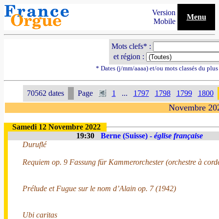
Version
Menu
Mobile
Mots clefs* :
et région :
* Dates (j/mm/aaaa) et/ou mots classés du plu
70562 dates
Page
1
...
1797
1798
1799
1800
Novembre 20
Samedi 12 Novembre 2022
19:30
Berne (Suisse) -
église française
Duruflé
Requiem op. 9 Fassung für Kammerorchester (orchestre à cord
Prélude et Fugue sur le nom d’Alain op. 7 (1942)
Ubi caritas