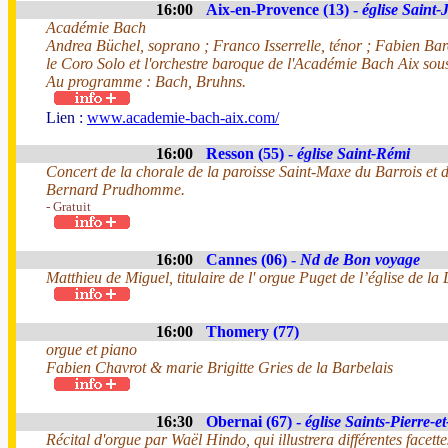
16:00
Aix-en-Provence (13) -
église Saint
Académie Bach
Andrea Büchel, soprano ; Franco Isserrelle, ténor ; Fabien Bar
le Coro Solo et l'orchestre baroque de l'Académie Bach Aix sou
Au programme : Bach, Bruhns.
Lien :
www.academie-bach-aix.com/
16:00
Resson (55) -
église Saint-Rémi
Concert de la chorale de la paroisse Saint-Maxe du Barrois et
Bernard Prudhomme.
- Gratuit
16:00
Cannes (06) -
Nd de Bon voyage
Matthieu de Miguel, titulaire de l' orgue Puget de l’église de l
16:00
Thomery (77)
orgue et piano
Fabien Chavrot & marie Brigitte Gries de la Barbelais
16:30
Obernai (67) -
église Saints-Pierre-e
Récital d'orgue par Waël Hindo, qui illustrera différentes facett