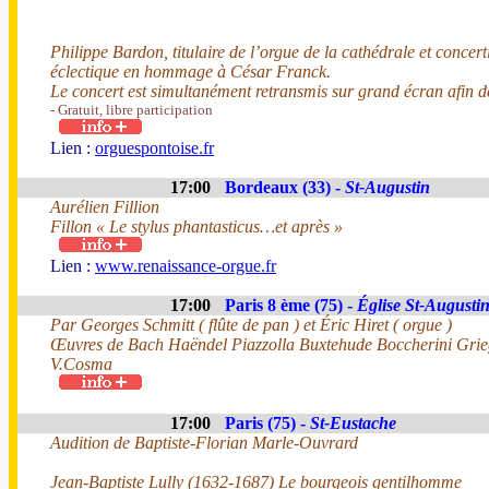
Philippe Bardon, titulaire de l’orgue de la cathédrale et concer
éclectique en hommage à César Franck.
Le concert est simultanément retransmis sur grand écran afin de 
- Gratuit, libre participation
Lien :
orguespontoise.fr
17:00
Bordeaux (33) -
St-Augustin
Aurélien Fillion
Fillon « Le stylus phantasticus…et après »
Lien :
www.renaissance-orgue.fr
17:00
Paris 8 ème (75) -
Église St-Augusti
Par Georges Schmitt ( flûte de pan ) et Éric Hiret ( orgue )
Œuvres de Bach Haëndel Piazzolla Buxtehude Boccherini Gri
V.Cosma
17:00
Paris (75) -
St-Eustache
Audition de Baptiste-Florian Marle-Ouvrard
Jean-Baptiste Lully (1632-1687) Le bourgeois gentilhomme