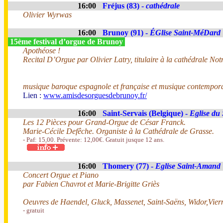
16:00
Fréjus (83) -
cathédrale
Olivier Wyrwas
16:00
Brunoy (91) -
ÉGlise Saint-MéDard
15ème festival d’orgue de Brunoy
Apothéose !
Recital D’Orgue par Olivier Latry, titulaire à la cathédrale N
musique baroque espagnole et française et musique contempor
Lien :
www.amisdesorguesdebrunoy.fr/
16:00
Saint-Servais (Belgique) -
Eglise du
Les 12 Pièces pour Grand-Orgue de César Franck.
Marie-Cécile Defêche. Organiste à la Cathédrale de Grasse.
- Paf: 15,00. Prévente: 12,00€. Gratuit jusque 12 ans.
16:00
Thomery (77) -
Eglise Saint-Amand
Concert Orgue et Piano
par Fabien Chavrot et Marie-Brigitte Griès
Oeuvres de Haendel, Gluck, Massenet, Saint-Saëns, Widor,Viern
- gratuit