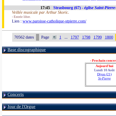
17:45
Strasbourg (67) -
église Saint-Pierre
Veillée musicale par Arthur Skoric.
- Entrée libre.
Lien :
www.paroisse-catholique-stpierre.com/
70562 dates
Page
1
...
1797
1798
1799
1800
Base discographique
- Prochain concert
Aujourd'hui
Lundi 10 Août
Dijon (21)
St-Pierre
Concerts
Jour de l'Orgue