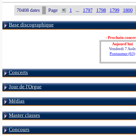
70408 dates
Page
1
...
1797
1798
1799
1800
Base discographique
- Prochain concert
Aujourd'hui
Vendredi 7 Août
Pontaumur (63)
Concerts
Jour de l'Orgue
Médias
Master classes
Concours