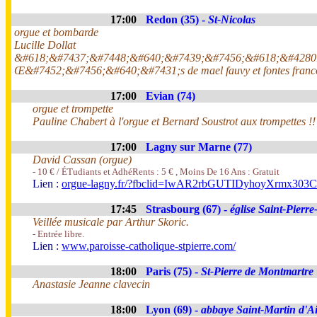
17:00
Redon (35) -
St-Nicolas
orgue et bombarde
Lucille Dollat
&#618;&#7437;&#7448;&#640;&#7439;&#7456;&#618;&#4280
Œ&#7452;&#7456;&#640;&#7431;s de mael fauvy et fontes franc
17:00
Evian (74)
orgue et trompette
Pauline Chabert à l'orgue et Bernard Soustrot aux trompettes !!
17:00
Lagny sur Marne (77)
David Cassan (orgue)
- 10 € / ÉTudiants et AdhéRents : 5 € , Moins De 16 Ans : Gratuit
Lien :
orgue-lagny.fr/?fbclid=IwAR2rbGUTIDyhoyXrm
17:45
Strasbourg (67) -
église Saint-Pierre
Veillée musicale par Arthur Skoric.
- Entrée libre.
Lien :
www.paroisse-catholique-stpierre.com/
18:00
Paris (75) -
St-Pierre de Montmartre
Anastasie Jeanne clavecin
18:00
Lyon (69) -
abbaye Saint-Martin d'A