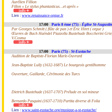
Aurélien Fillion
Fillon « Le stylus phantasticus…et après »
Lien :
www.renaissance-orgue.fr
17:00
Paris 8 ème (75) -
Église St-Augusti
Par Georges Schmitt ( flûte de pan ) et Éric Hiret ( orgue )
Œuvres de Bach Haëndel Piazzolla Buxtehude Boccherini Gri
V.Cosma
17:00
Paris (75) -
St-Eustache
Audition de Baptiste-Florian Marle-Ouvrard
Jean-Baptiste Lully (1632-1687) Le bourgeois gentilhomme
Ouverture, Gaillarde, Cérémonie des Turcs
Dietrich Buxtehude (1637-1707) Prélude en sol mineur
Bernardo Pasquini (1637-1710) Partita diverse di Folia
Lien :
www.saint-eustache.org/musique-a-st-eustache/