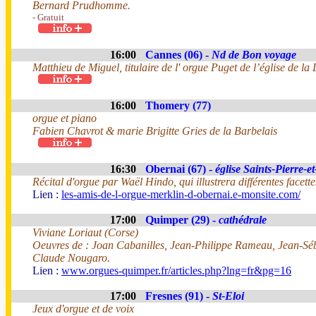
Bernard Prudhomme.
- Gratuit
16:00
Cannes (06) -
Nd de Bon voyage
Matthieu de Miguel, titulaire de l' orgue Puget de l’église de l
16:00
Thomery (77)
orgue et piano
Fabien Chavrot & marie Brigitte Gries de la Barbelais
16:30
Obernai (67) -
église Saints-Pierre-e
Récital d'orgue par Waël Hindo, qui illustrera différentes facett
Lien :
les-amis-de-l-orgue-merklin-d-obernai.e-monsite.com/
17:00
Quimper (29) -
cathédrale
Viviane Loriaut (Corse)
Oeuvres de : Joan Cabanilles, Jean-Philippe Rameau, Jean-Sé
Claude Nougaro.
Lien :
www.orgues-quimper.fr/articles.php?lng=fr&pg=16
17:00
Fresnes (91) -
St-Eloi
Jeux d'orgue et de voix