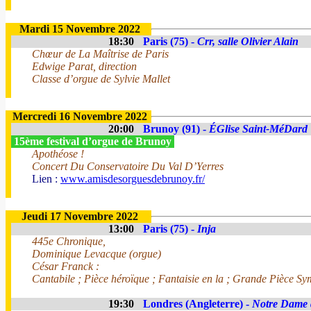
Mardi 15 Novembre 2022
18:30
Paris (75) -
Crr, salle Olivier Alain
Chœur de La Maîtrise de Paris
Edwige Parat, direction
Classe d’orgue de Sylvie Mallet
Mercredi 16 Novembre 2022
20:00
Brunoy (91) -
ÉGlise Saint-MéDard
15ème festival d’orgue de Brunoy
Apothéose !
Concert Du Conservatoire Du Val D’Yerres
Lien :
www.amisdesorguesdebrunoy.fr/
Jeudi 17 Novembre 2022
13:00
Paris (75) -
Inja
445e Chronique,
Dominique Levacque (orgue)
César Franck :
Cantabile ; Pièce héroïque ; Fantaisie en la ; Grande Pièce S
19:30
Londres (Angleterre) -
Notre Dame 