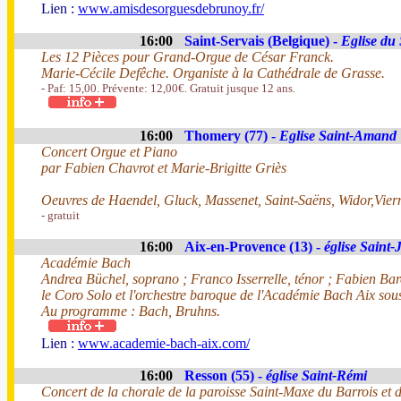
Lien :
www.amisdesorguesdebrunoy.fr/
16:00
Saint-Servais (Belgique) -
Eglise du
Les 12 Pièces pour Grand-Orgue de César Franck.
Marie-Cécile Defêche. Organiste à la Cathédrale de Grasse.
- Paf: 15,00. Prévente: 12,00€. Gratuit jusque 12 ans.
16:00
Thomery (77) -
Eglise Saint-Amand
Concert Orgue et Piano
par Fabien Chavrot et Marie-Brigitte Griès
Oeuvres de Haendel, Gluck, Massenet, Saint-Saëns, Widor,Viern
- gratuit
16:00
Aix-en-Provence (13) -
église Saint
Académie Bach
Andrea Büchel, soprano ; Franco Isserrelle, ténor ; Fabien Bar
le Coro Solo et l'orchestre baroque de l'Académie Bach Aix sou
Au programme : Bach, Bruhns.
Lien :
www.academie-bach-aix.com/
16:00
Resson (55) -
église Saint-Rémi
Concert de la chorale de la paroisse Saint-Maxe du Barrois et