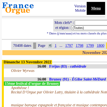
Version
Menu
Mobile
Mots clefs* :
et région :
* Dates (j/mm/aaaa) et/ou mots classés du plu
70408 dates
Page
1
...
1797
1798
1799
1800
Novembre 20
Dimanche 13 Novembre 2022
16:00
Fréjus (83) -
cathédrale
Olivier Wyrwas
16:00
Brunoy (91) -
ÉGlise Saint-MéDard
15ème festival d’orgue de Brunoy
Apothéose !
Recital D’Orgue par Olivier Latry, titulaire à la cathédrale N
musique baroque espagnole et française et musique contempor