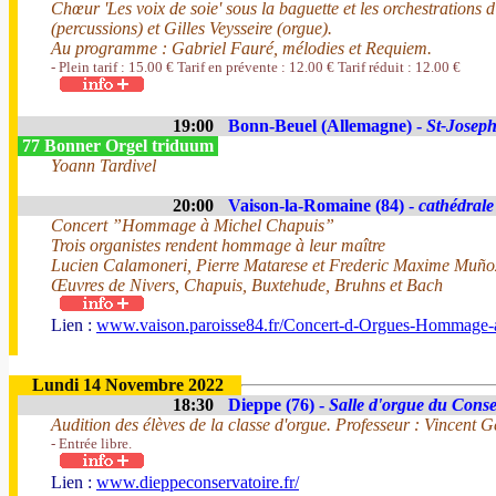
Chœur 'Les voix de soie' sous la baguette et les orchestration
(percussions) et Gilles Veysseire (orgue).
Au programme : Gabriel Fauré, mélodies et Requiem.
- Plein tarif : 15.00 € Tarif en prévente : 12.00 € Tarif réduit : 12.00 €
19:00
Bonn-Beuel (Allemagne) -
St-Josep
77 Bonner Orgel triduum
Yoann Tardivel
20:00
Vaison-la-Romaine (84) -
cathédrale
Concert ”Hommage à Michel Chapuis”
Trois organistes rendent hommage à leur maître
Lucien Calamoneri, Pierre Matarese et Frederic Maxime Muño
Œuvres de Nivers, Chapuis, Buxtehude, Bruhns et Bach
Lien :
www.vaison.paroisse84.fr/Concert-d-Orgues-Hommage-a-
Lundi 14 Novembre 2022
18:30
Dieppe (76) -
Salle d'orgue du Conse
Audition des élèves de la classe d'orgue. Professeur : Vincent G
- Entrée libre.
Lien :
www.dieppeconservatoire.fr/