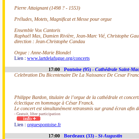
Pierre Attaignant (1498 ? - 1553)
Préludes, Motets, Magnificat et Messe pour orgue
Ensemble Vox Cantoris
Raphaël Mas, Damien Rivière, Jean-Marc Vié, Christophe Gaut
direction : Jean-Christophe Candau
Orgue : Anne-Marie Blondel
Lien :
www.lartdelafugue.org/concerts
17:00
Pontoise (95) -
Cathédrale Saint-Ma
Celebration Du Bicentenaire De La Naissance De Cesar Fran
Philippe Bardon, titulaire de l’orgue de la cathédrale et concer
éclectique en hommage à César Franck.
Le concert est simultanément retransmis sur grand écran afin de 
- Gratuit, libre participation
Lien :
orguespontoise.fr
17:00
Bordeaux (33) -
St-Augustin