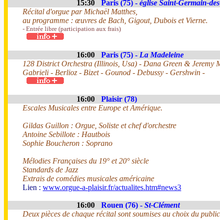
15:30
Paris (75) -
église Saint-Germain-des
Récital d'orgue par Michaël Matthes,
au programme : œuvres de Bach, Gigout, Dubois et Vierne.
- Entrée libre (participation aux frais)
16:00
Paris (75) -
La Madeleine
128 District Orchestra (Illinois, Usa) - Dana Green & Jeremy M
Gabrieli - Berlioz - Bizet - Gounod - Debussy - Gershwin -
16:00
Plaisir (78)
Escales Musicales entre Europe et Amérique.
Gildas Guillon : Orgue, Soliste et chef d'orchestre
Antoine Sebillote : Hautbois
Sophie Boucheron : Soprano
Mélodies Françaises du 19° et 20° siècle
Standards de Jazz
Extrais de comédies musicales américaine
Lien :
www.orgue-a-plaisir.fr/actualites.htm#news3
16:00
Rouen (76) -
St-Clément
Deux pièces de chaque récital sont soumises au choix du public, 