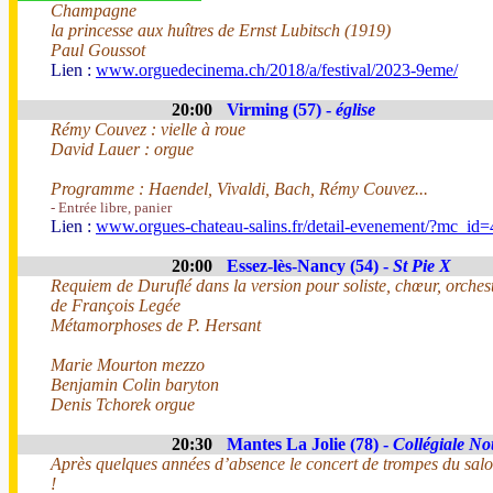
Champagne
la princesse aux huîtres de Ernst Lubitsch (1919)
Paul Goussot
Lien :
www.orguedecinema.ch/2018/a/festival/2023-9eme/
20:00
Virming (57) -
église
Rémy Couvez : vielle à roue
David Lauer : orgue
Programme : Haendel, Vivaldi, Bach, Rémy Couvez...
- Entrée libre, panier
Lien :
www.orgues-chateau-salins.fr/detail-evenement/?mc_id=
20:00
Essez-lès-Nancy (54) -
St Pie X
Requiem de Duruflé dans la version pour soliste, chœur, orchestr
de François Legée
Métamorphoses de P. Hersant
Marie Mourton mezzo
Benjamin Colin baryton
Denis Tchorek orgue
20:30
Mantes La Jolie (78) -
Collégiale N
Après quelques années d’absence le concert de trompes du salon
!