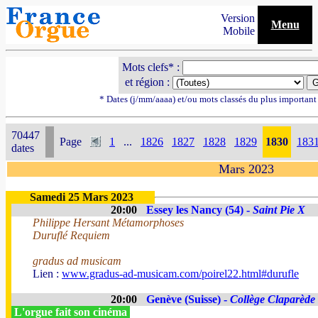
Version
Menu
Mobile
Mots clefs* :
et région :
* Dates (j/mm/aaaa) et/ou mots classés du plus importan
70447
Page
1
...
1826
1827
1828
1829
1830
183
dates
Mars 2023
Samedi 25 Mars 2023
20:00
Essey les Nancy (54) -
Saint Pie X
Philippe Hersant Métamorphoses
Duruflé Requiem
gradus ad musicam
Lien :
www.gradus-ad-musicam.com/poirel22.html#durufle
20:00
Genève (Suisse) -
Collège Claparède
L'orgue fait son cinéma