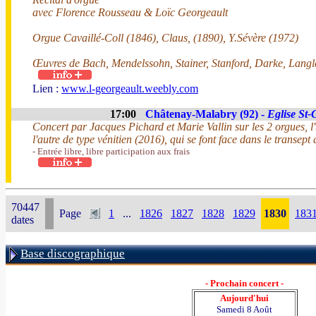
avec Florence Rousseau & Loïc Georgeault
Orgue Cavaillé-Coll (1846), Claus, (1890), Y.Sévère (1972)
Œuvres de Bach, Mendelssohn, Stainer, Stanford, Darke, Langl
Lien :
www.l-georgeault.weebly.com
17:00
Châtenay-Malabry (92) -
Eglise St-
Concert par Jacques Pichard et Marie Vallin sur les 2 orgues, 
l'autre de type vénitien (2016), qui se font face dans le transept d
- Entrée libre, libre participation aux frais
70447
Page
1
...
1826
1827
1828
1829
1830
183
dates
Base discographique
- Prochain concert -
Aujourd'hui
Samedi 8 Août