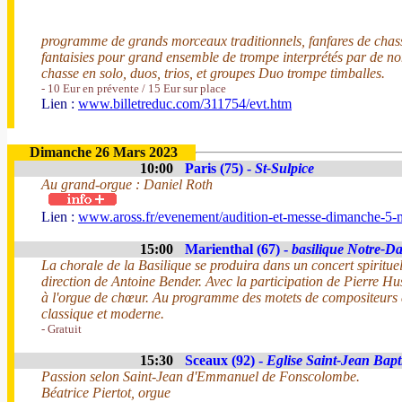
programme de grands morceaux traditionnels, fanfares de chas
fantaisies pour grand ensemble de trompe interprétés par de 
chasse en solo, duos, trios, et groupes Duo trompe timballes.
- 10 Eur en prévente / 15 Eur sur place
Lien :
www.billetreduc.com/311754/evt.htm
Dimanche 26 Mars 2023
10:00
Paris (75) -
St-Sulpice
Au grand-orgue : Daniel Roth
Lien :
www.aross.fr/evenement/audition-et-messe-dimanche-5-
15:00
Marienthal (67) -
basilique Notre-D
La chorale de la Basilique se produira dans un concert spirituel
direction de Antoine Bender. Avec la participation de Pierre H
à l'orgue de chœur. Au programme des motets de compositeurs 
classique et moderne.
- Gratuit
15:30
Sceaux (92) -
Eglise Saint-Jean Bapt
Passion selon Saint-Jean d'Emmanuel de Fonscolombe.
Béatrice Piertot, orgue