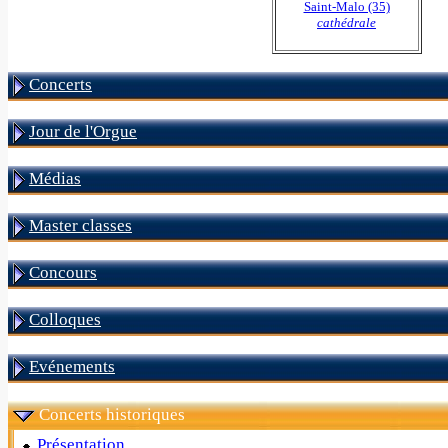
Saint-Malo (35)
cathédrale
Concerts
Jour de l'Orgue
Médias
Master classes
Concours
Colloques
Evénements
Concerts historiques
Présentation