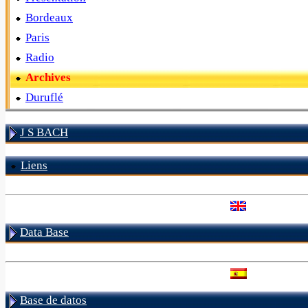
Bordeaux
Paris
Radio
Archives
Duruflé
J S BACH
Liens
Data Base
Base de datos