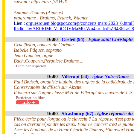
suivant : https://urlz.fr/kHyX
Antoine Thomas (Amiens)
programme : Brahms, Franck, Wagner
Lien :
orguesrouen.blogspot.com/p/concerts-mars-2023_6.html
fbclid=IwAR0RlMGV_iOOVMaM0-Wn4ko_lcd5Z9486LaC8
16:00
Créteil (94) -
Eglise saint Christophe
Crucifixion, concert de Carême
Isabelle Pâques, soprano
Jean Guilcher, orgue
Bach,Couperin,Pergolese,Brahms....
- Libre participation
16:00
Villerupt (54) -
église Notre-Dame
Paul Breisch, organiste titulaire des orgues de la cathédrale d
Conservatoire de d'Esch-sur-Alzette.
Il jouera sur l'orgue classé M.H de Villerupt des œuvres de J.
- Participation libre
16:00
Strasbourg (67) -
église réformée du
Pièce écrite pour l'orgue ou le clavecin ? La réponse n'est pas
cas on devrait répondre les deux. Pour ce concert c'est le public
Avec les étudiants de la Hear Charlotte Dumas, Himawari 