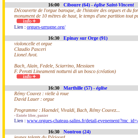
16:00
Ciboure (64) -
église Saint-Vincent
Découverte de l'orgue baroque, de l'histoire des orgues et du f
monument de 10 mètres de haut, le temps d'une partition tout pu
Lien :
orgues-urrugne.org/
16:30
Epinay sur Orge (91)
violoncelle et orgue
Claudio Pasceri
Lionel Avot.
Bach, Alain, Fedele, Sciarrino, Messiaen
F. Perotti Lineamenti notturni di un bosco (création)
16:30
Marthille (57) -
église
Rémy Couvez : vielle à roue
David Lauer : orgue
Programme : Haendel, Vivaldi, Bach, Rémy Couvez...
- Entrée libre, panier
Lien :
www.orgues-chateau-salins.fr/detail-evenement/?mc_id=
16:30
Nontron (24)
jeunes talents du Périgord