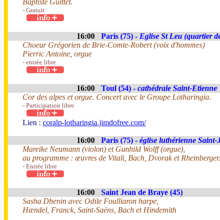
Baptiste Guittet.
- Gratuit
16:00
Paris (75) -
Eglise St Leu (quartier d
Choeur Grégorien de Brie-Comte-Robert (voix d'hommes)
Pierric Antoine, orgue
- entrée libre
16:00
Toul (54) -
cathédrale Saint-Etienne
Cor des alpes et orgue. Concert avec le Groupe Lotharingia.
- Participation libre
Lien :
coralp-lotharingia.jimdofree.com/
16:00
Paris (75) -
église luthérienne Saint-
Mareike Neumann (violon) et Gunhild Wolff (orgue),
au programme : œuvres de Vitali, Bach, Dvorak et Rheinberger
- Entrée libre
16:00
Saint Jean de Braye (45)
Sasha Dhenin avec Odile Foulliaron harpe,
Hændel, Franck, Saint-Saëns, Bach et Hindemith