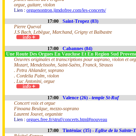
orgue, guitare, violon
Lien :
orguenontron.jimdofree.com/les-concerts/
17:00
Saint-Tropez (83)
Pierre Queval
J.S Bach, Lebègue, Marchand, Grigny et Balbastre
17:00
Cabannes (84)
Une Route Des Orgues En Vaucluse Et En Region Sud Provence
Oeuvres originales et transcriptions pour soprano, violon et or
Mozart, Mendelssohn, Saint-Saëns, Franck, Strauss
. Petra Ahlander, soprano
. Cordelia Palm, violon
. Luc Antonini, orgue
17:00
Valence (26) -
temple St-Ruf
Concert voix et orgue
Finoana Beulque, mezzo-soprano
Laurent Jouvet, organiste
Lien :
orgues.free.fr/struf/concerts.html#nouveau
17:00
Tinténiac (35) -
Eglise de la Sainte-T
Récital d'orgue