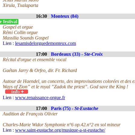
Xirula, Txalaparta
16:30
Monteux (84)
 festival
Gospel et orgue
Rémi Collin orgue
Massilia Sounds Gospel
Lien :
lesamisdelorguedemonteux.com
17:00
Bordeaux (33) -
Ste-Croix
Récital d'orgue et ensemble vocal
Gaétan Jarry & Orfeo, dir. Fr. Richard
Autour de Haendel, un concerto, des improvisations colorées et des
Ways of Zion” et le royal ”Zadok the priest”. God save the King !
Lien :
www.renaissance-orgue.fr
17:00
Paris (75) -
St-Eustache
Audition de François Olivier
Charles-Marie Widor Symphonie n°6 op.42.n°2 en sol mineur
Lien :
www.saint-eustache.org/musique-a-st-eustache/