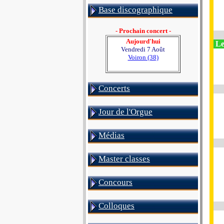
Base discographique
- Prochain concert -
Aujourd'hui
Le
Vendredi 7 Août
Voiron (38)
Concerts
Jour de l'Orgue
Médias
Master classes
Concours
Colloques