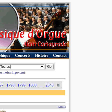
phique
Concerts
Histoire
Contact
 au moins important
97
1798
1799
1800
...
2348
(53851)
rère,