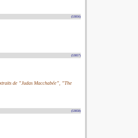
(53856)
(53857)
 extraits de ”Judas Macchabée”, ”The
(53858)