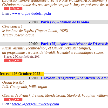
(projection sonore spatialisée avec le Noise Watchers Acousmonium)
Création mondiale des oeuvres primées par le Jury en présence des m
Lien :
www.orgue-dudelange.lu
20:00
Paris (75) -
Maison de la radio
Ciné concert
le fantôme de l'opéra (Rupert Julian, 1925)
Jeremy Joseph orgue
20:00
Paris (75) -
église luthérienne de l'Ascensi
Alexis Vassiliev (contre-ténor) et Olivier Dekeister (orgue),
au programme : œuvres de Vivaldi, Haendel et romantiques russes.
- Places 25€, tarif réduit, 20€.
ercredi 26 Octobre 2022
13:00
Croydon (Angleterre) -
St Michael & All 
Organ Recital :
Loïc Georgeault, Willis organ
Œuvres de Franck, Ireland, Mendelssohn, Stanford, Vaughan William
Lien :
www.l-georgeault.weebly.com