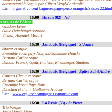
accompagné à l'orgue par Gilbert Vergé-Borderolle
Lien :
orgue-st-vincent-bagneres.pagesperso-orange.fr/Saison-22.html
16:00
Hirson (02) -
Nd
s orgues de l'Aisne
Ghislain Leroy
Odile Heimburger soprano
Vivaldi, Haendel, Mozart
16:30
Jamioulx (Belgique) -
St André
choeur et orgue
Ensemble vocal pays Noir, dir.Guillaume Houcke
Bernard Carlier orgue
Dubois, Franck, Gjeili, Poulenc, Rheinberger, Stanford
16:30
Jamioulx (Belgique) -
Église Saint André
Concert Chœur et orgue
Bernard Carlier, orgue
Ensemble Vocal Pays Noir
Direction et chant: Guillaume Houcke
Lien :
www.orguesencampagnes.e-monsite.com
16:30
La Réole (33) -
St Pierre
Trio basque
Jesus Martin Moro