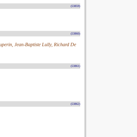
(53859)
(53860)
perin, Jean-Baptiste Lully, Richard De
(53861)
(53862)