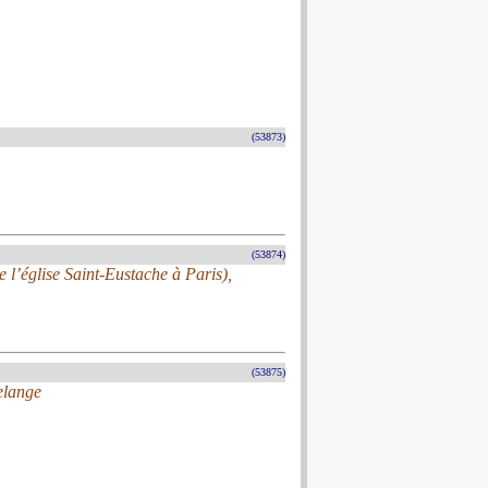
(53873)
(53874)
 l’église Saint-Eustache à Paris),
(53875)
elange