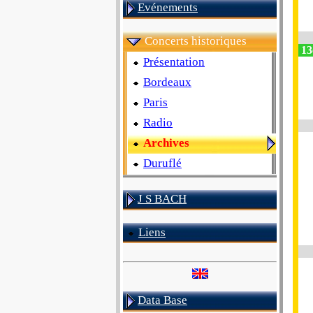
Evénements
Concerts historiques
13e
Présentation
Bordeaux
Paris
Radio
Archives
Duruflé
J S BACH
Liens
Data Base