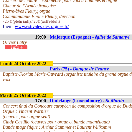
Concert de clôture – Apothéose pour voix d’hommes et orgue
Chœur de l’Armée française
Pierre-Yves Fleury, orgue
Commandante Émilie Fleury, direction
- 25 € (plein tarif) / 20€ (tarif réduit)
Lien :
www.estivales-des-orgues.fr/
19:00
Majorque (Espagne) -
église de Santanyí
Olivier Latry
Lundi 24 Octobre 2022
Paris (75) -
Banque de France
Baptiste-Florian Marle-Ouvrard (organiste titulaire du grand orgue de
voix
Mardi 25 Octobre 2022
17:00
Dudelange (Luxembourg) -
St-Martin
Concert final du Concours européen de composition d’orgue de Dud
Orgue : Vincent Warnier
(oeuvres pour orgue seul)
Cindy Castillo (oeuvres pour orgue et bande magnétique)
Bande magnétique : Arthur Stammet et Laurent Willkomm