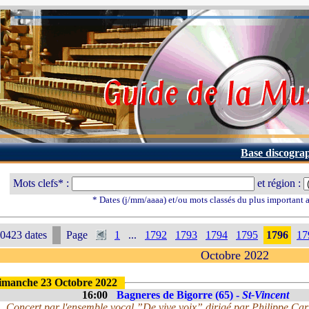
Base discogra
Mots clefs* :
et région :
* Dates (j/mm/aaaa) et/ou mots classés du plus important
0423 dates
Page
1
...
1792
1793
1794
1795
1796
17
Octobre 2022
imanche 23 Octobre 2022
16:00
Bagneres de Bigorre (65) -
St-Vincent
Concert par l'ensemble vocal ”De vive voix” dirigé par Philippe Car