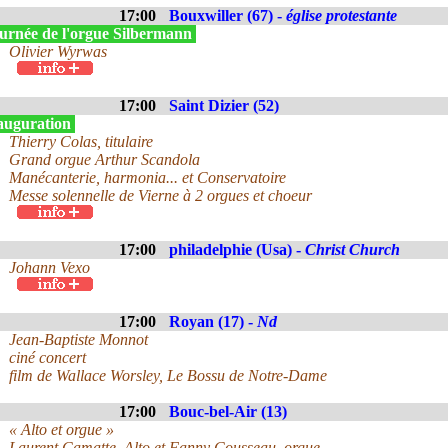
17:00
Bouxwiller (67) -
église protestante
urnée de l'orgue Silbermann
Olivier Wyrwas
17:00
Saint Dizier (52)
auguration
Thierry Colas, titulaire
Grand orgue Arthur Scandola
Manécanterie, harmonia... et Conservatoire
Messe solennelle de Vierne à 2 orgues et choeur
17:00
philadelphie (Usa) -
Christ Church
Johann Vexo
17:00
Royan (17) -
Nd
Jean-Baptiste Monnot
ciné concert
film de Wallace Worsley, Le Bossu de Notre-Dame
17:00
Bouc-bel-Air (13)
« Alto et orgue »
Laurent Camatte, Alto et Fanny Cousseau, orgue