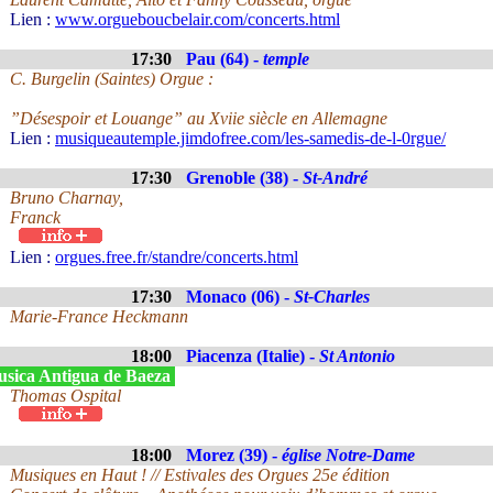
Lien :
www.orgueboucbelair.com/concerts.html
17:30
Pau (64) -
temple
C. Burgelin (Saintes) Orgue :
”Désespoir et Louange” au Xviie siècle en Allemagne
Lien :
musiqueautemple.jimdofree.com/les-samedis-de-l-0rgue/
17:30
Grenoble (38) -
St-André
Bruno Charnay,
Franck
Lien :
orgues.free.fr/standre/concerts.html
17:30
Monaco (06) -
St-Charles
Marie-France Heckmann
18:00
Piacenza (Italie) -
St Antonio
sica Antigua de Baeza
Thomas Ospital
18:00
Morez (39) -
église Notre-Dame
Musiques en Haut ! // Estivales des Orgues 25e édition