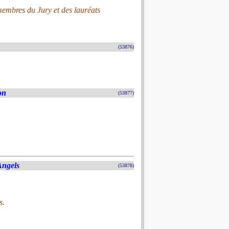
embres du Jury et des lauréats
(53876)
on
(53877)
Angels
(53878)
s.