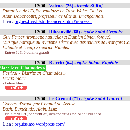
17:00
Valence (26) -
temple St-Ruf
l'organiste de l'Eglise vaudoise de Turin Waler Gatti et
Alain Daboncourt, professeur de flûte du Briançonnais.
Lien :
orgues.free.fr/struf/concerts.html#nouveau
17:00
Ribeauvillé (68) -
église Saint-Grégoire
Guy Ferber (trompette naturelle) et Damien Simon (orgue).
Musique baroque du Xviiième siècle avec des œuvres de François Cou
Lalande et Georg Friedrich Händel.
- Entrée 10€, étudiants gratuit
17:00
Biarritz (64) -
église Sainte-Eugènie
Biarritz en Chamades »
Festival « Biarritz en Chamades »
Bruno Morin
- Entrée libre.
17:00
Le Creusot (71) -
église Saint-Laurent
Concert d'orgue par Chantal de Zeeuw
Bach, Buxtehude, Alain, Listz
- Plein tarif 12€, adhérent 8€, demandeur d'emploi / étudiant 6€
Lien :
orguissimo.wordpress.com/