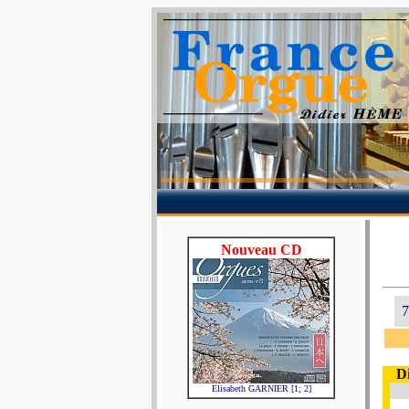
Nouveau CD
7
D
Elisabeth GARNIER [1; 2]