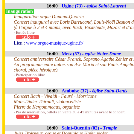
16:00
Ugine (73) -
église Saint-Laurent
Inauguration
Inauguration orgue Dunand-Quoirin
Concert inaugural avec Loris Barrucand, Louis-Noël Bestion
(à l’orgue à 2 et 4 mains, avec Bach, Buxtehude, Mozart et d’a
- Entrée libre
Lien :
www.orgue-musique-ugine.fr/
16:00
Metz (57) -
église Notre-Dame
Concert anniversaire César Franck. Soprano Agathe Zénier et 
Au programme entre autres son Ave Maria et son Panis Angelicu
choral, pièce héroïque).
- Participation libre
16:00
Amboise (37) -
église Saint-Denis
Concert Bach - Vivaldi - Fauré - Morricone
Marc-Didier Thirault, violoncelliste
Pierre de Kergommeaux, organiste
- Pas de réservation, billets en vente 30 à 45 minutes avant le concert.
16:00
Saint-Quentin (02) -
Temple
Jules Troisvaux, orgue et Dominique Hofer, violon.