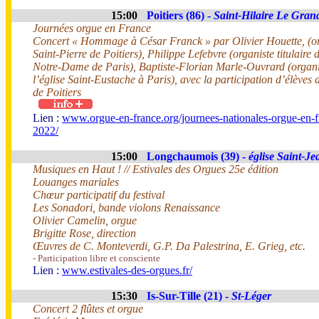
15:00
Poitiers (86) -
Saint-Hilaire Le Gran
Journées orgue en France
Concert « Hommage à César Franck » par Olivier Houette, (orga
Saint-Pierre de Poitiers), Philippe Lefebvre (organiste titulaire
Notre-Dame de Paris), Baptiste-Florian Marle-Ouvrard (organis
l’église Saint-Eustache à Paris), avec la participation d’élèves
de Poitiers
Lien :
www.orgue-en-france.org/journees-nationales-orgue-en-f
2022/
15:00
Longchaumois (39) -
église Saint-Je
Musiques en Haut ! // Estivales des Orgues 25e édition
Louanges mariales
Chœur participatif du festival
Les Sonadori, bande violons Renaissance
Olivier Camelin, orgue
Brigitte Rose, direction
Œuvres de C. Monteverdi, G.P. Da Palestrina, E. Grieg, etc.
- Participation libre et consciente
Lien :
www.estivales-des-orgues.fr/
15:30
Is-Sur-Tille (21) -
St-Léger
Concert 2 flûtes et orgue