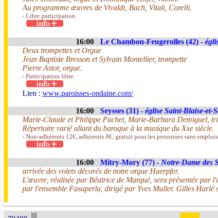
Au programme œuvres de Vivaldi, Bach, Vitali, Corelli.
- Libre participation
16:00
Le Chambon-Feugerolles (42) -
égli
Deux trompettes et Orgue
Jean Baptiste Bresson et Sylvain Montellier, trompette
Pierre Astor, orgue.
- Participation libre
Lien :
www.paroisses-ondaine.com/
16:00
Seysses (31) -
église Saint-Blaise-et-
Marie-Claude et Philippe Pachet, Marie-Barbara Demiguel, trio o
Répertoire varié allant du baroque à la musique du Xxe siècle.
- Non-adhérents 12€, adhérents 8€, gratuit pour les personnes sans emplois,
16:00
Mitry-Mory (77) -
Notre-Dame des S
arrivée des volets décorés de notre orgue Haerpfer.
L'œuvre, réalisée par Béatrice de Marqué, sera présentée par l'
par l'ensemble Fasuperla, dirigé par Yves Muller. Gilles Harlé s