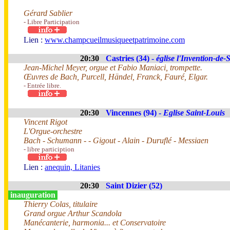
Gérard Sablier
- Libre Participation
Lien :
www.champcueilmusiqueetpatrimoine.com
20:30
Castries (34) -
église l'Invention-de-
Jean-Michel Meyer, orgue et Fabio Maniaci, trompette.
Œuvres de Bach, Purcell, Händel, Franck, Fauré, Elgar.
- Entrée libre.
20:30
Vincennes (94) -
Eglise Saint-Louis
Vincent Rigot
L'Orgue-orchestre
Bach - Schumann - - Gigout - Alain - Duruflé - Messiaen
- libre particiption
Lien :
anequin, Litanies
20:30
Saint Dizier (52)
inauguration
Thierry Colas, titulaire
Grand orgue Arthur Scandola
Manécanterie, harmonia... et Conservatoire