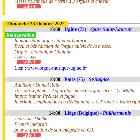
Messe solennelle de Vierne à 2 orgues et choeur
Dimanche 23 Octobre 2022
10:00
Ugine (73) -
église Saint-Laurent
Inauguration
Inauguration orgue Dunand-Quoirin
Eveil et bénédiction de l'orgue suivis de la messe.
Orgue : Dominique Chalmin
- Entrée libre
Lien :
www.orgue-musique-ugine.fr/
10:00
Paris (75) -
St-Sulpice
Audition : Daniel Roth
Toccata septima – Apparatus musico organisticus - G. Muffat
Improvisation Prélude et fugue
Interlude symphonique de Rédemption – C.Franck – transcript
14:00
Liège (Belgique) -
Philharmonie
Jean Luc Thellin
Franck Intégrale
pour la parution de son intégrale en Cd.