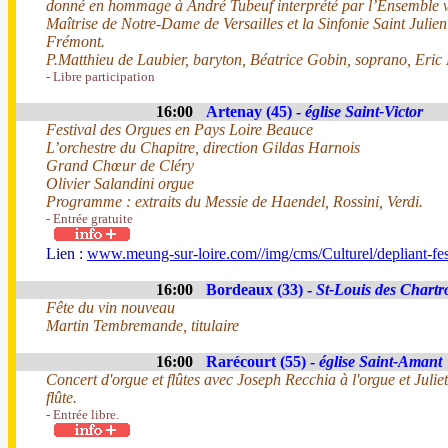
donné en hommage à André Tubeuf interprété par l’Ensemble v
Maîtrise de Notre-Dame de Versailles et la Sinfonie Saint Julie
Frémont.
P.Matthieu de Laubier, baryton, Béatrice Gobin, soprano, Eric
- Libre participation
16:00
Artenay (45) -
église Saint-Victor
Festival des Orgues en Pays Loire Beauce
L’orchestre du Chapitre, direction Gildas Harnois
Grand Chœur de Cléry
Olivier Salandini orgue
Programme : extraits du Messie de Haendel, Rossini, Verdi.
- Entrée gratuite
Lien :
www.meung-sur-loire.com//img/cms/Culturel/depliant-f
16:00
Bordeaux (33) -
St-Louis des Chartr
Fête du vin nouveau
Martin Tembremande, titulaire
16:00
Rarécourt (55) -
église Saint-Amant
Concert d'orgue et flûtes avec Joseph Recchia à l'orgue et Juli
flûte.
- Entrée libre.