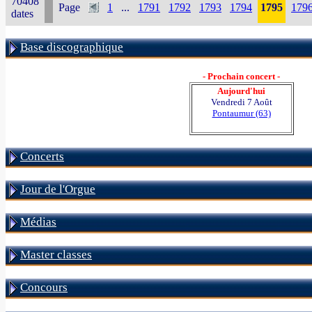
70408
Page
1
...
1791
1792
1793
1794
1795
179
dates
Base discographique
- Prochain concert -
Aujourd'hui
Vendredi 7 Août
Pontaumur (63)
Concerts
Jour de l'Orgue
Médias
Master classes
Concours