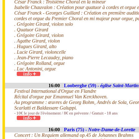
César Franck : Troisième Choral en la mineur
Isabelle Chauvalon : Création pour quatuor à cordes et orgu
César Franck - Georges Guillard : Création en première auditio
cordes et orgue du Premier Choral en mi majeur pour orgue, p
. Grégoire Girard, violon solo
. Quatuor Girard
. Grégoire Girard, violon
. Agathe Girard, violon
. Hugues Girard, alto
. Lucie Girard, violoncelle
. Jean-Pierre Lecaudey, piano
. Grégoire Rolland, orgue
. Luc Antonini, orgue
16:00
Looberghe (59) -
église Saint-Martin
Festival International d'Orgue en Flandre
Récital d'orgue par Emannuel Van Kerckhoven.
Au programme : œuvres de Georg Bohm, Andrés de Sola, Geor
Scarlatti et Baldassare Galuppi.
- 10€ le jour de l'évènement / 8€ en prévente / Gratuit - 18 ans
16:00
Paris (75) -
Notre-Dame-de-Lorette
Concert : Un Requiem allemand op.45 de Johannes Brahms