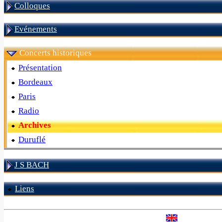
Colloques
Evénements
Concerts historiques
Présentation
Bordeaux
Paris
Radio
Archives
Duruflé
J S BACH
Liens