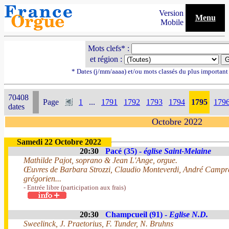
Version
Menu
Mobile
Mots clefs* :
et région :
* Dates (j/mm/aaaa) et/ou mots classés du plus importan
70408
Page
1
...
1791
1792
1793
1794
1795
179
dates
Octobre 2022
Samedi 22 Octobre 2022
20:30
Pacé (35) -
église Saint-Melaine
Mathilde Pajot, soprano & Jean L'Ange, orgue.
Œuvres de Barbara Strozzi, Claudio Monteverdi, André Campra
grégorien...
- Entrée libre (participation aux frais)
20:30
Champcueil (91) -
Eglise N.D.
Sweelinck, J. Praetorius, F. Tunder, N. Bruhns