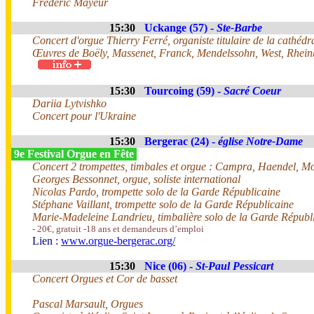
Frédéric Mayeur
15:30
Uckange (57) -
Ste-Barbe
Concert d'orgue Thierry Ferré, organiste titulaire de la cathédr
Œuvres de Boëly, Massenet, Franck, Mendelssohn, West, Rhein
15:30
Tourcoing (59) -
Sacré Coeur
Dariia Lytvishko
Concert pour l'Ukraine
15:30
Bergerac (24) -
église Notre-Dame
9e Festival Orgue en Fête
Concert 2 trompettes, timbales et orgue : Campra, Haendel, Mo
Georges Bessonnet, orgue, soliste international
Nicolas Pardo, trompette solo de la Garde Républicaine
Stéphane Vaillant, trompette solo de la Garde Républicaine
Marie-Madeleine Landrieu, timbalière solo de la Garde Républ
- 20€, gratuit -18 ans et demandeurs d’emploi
Lien :
www.orgue-bergerac.org/
15:30
Nice (06) -
St-Paul Pessicart
Concert Orgues et Cor de basset
Pascal Marsault, Orgues