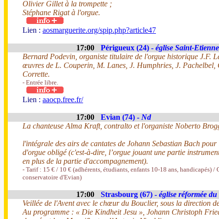
Olivier Gillet à la trompette ;
Stéphane Rigat à l'orgue.
Lien :
aosmarguerite.org/spip.php?article47
17:00
Périgueux (24) -
église Saint-Etienne
Bernard Podevin, organiste titulaire de l'orgue historique J.F. L
œuvres de L. Couperin, M. Lanes, J. Humphries, J. Pachelbel, G
Corrette.
- Entrée libre.
Lien :
aaocp.free.fr/
17:00
Evian (74) -
Nd
La chanteuse Alma Kraft, contralto et l'organiste Noberto Brog
l'intégrale des airs de cantates de Johann Sebastian Bach pour l
d'orgue obligé (c'est-à-dire, l’orgue jouant une partie instrument
en plus de la partie d'accompagnement).
- Tarif : 15 € / 10 € (adhérents, étudiants, enfants 10-18 ans, handicapés) / 
conservatoire d'Evian)
17:00
Strasbourg (67) -
église réformée du
Veillée de l'Avent avec le chœur du Bouclier, sous la direction d
Au programme : « Die Kindheit Jesu », Johann Christoph Frie