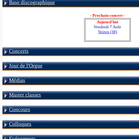
Base discographique
- Prochain concert -
Aujourd'hui
Vendredi 7 Août
Voiron (38)
Concerts
Jour de l'Orgue
Médias
Master classes
Concours
Colloques
Evénements