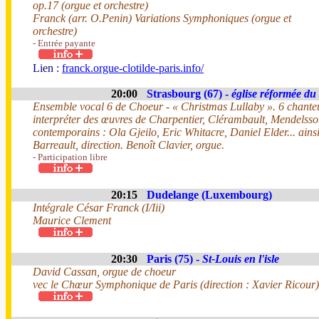
op.17 (orgue et orchestre)
Franck (arr. O.Penin) Variations Symphoniques (orgue et
orchestre)
- Entrée payante
Lien :
franck.orgue-clotilde-paris.info/
20:00
Strasbourg (67) -
église réformée du
Ensemble vocal 6 de Choeur - « Christmas Lullaby ». 6 chanteu
interpréter des œuvres de Charpentier, Clérambault, Mendelss
contemporains : Ola Gjeilo, Eric Whitacre, Daniel Elder... ains
Barreault, direction. Benoît Clavier, orgue.
- Participation libre
20:15
Dudelange (Luxembourg)
Intégrale César Franck (I/Iii)
Maurice Clement
20:30
Paris (75) -
St-Louis en l'isle
David Cassan, orgue de choeur
vec le Chœur Symphonique de Paris (direction : Xavier Ricour)