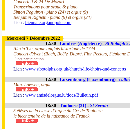
Concerti 9 & 24 De Mozart
Transcriptions pour orgue & piano
Simon Peguiron · piano (24) et orgue (9)
Benjamin Righetti · piano (9) et orgue (24)
Lien :
biennale.organopole.com
Mercredi 7 Décembre 2022
12:30
Londres (Angleterre) -
St Botolph's
Alexia Tye, orgue anglais historique de 1744
Concert d'Avent (Bach, Boëly, Dupré, Flor Peeters, Stéphane D
- libre participation
Lien :
www.stbotolphs.org.uk/church-life/choirs-and-concerts
12:30
Luxembourg (Luxembourg) -
cathé
Marc Loewen, orgue
Lien :
www.amisdelorgue.lu/docs/Bulletin.pdf
18:30
Toulouse (31) -
St-Sernin
5 élèves de la classe d’orgue du Crr de Toulouse
le bicentenaire de la naissance de Franck.