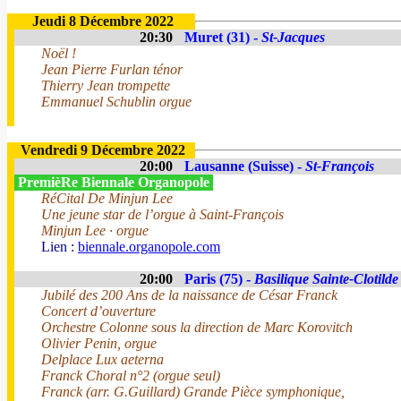
Jeudi 8 Décembre 2022
20:30
Muret (31) -
St-Jacques
Noël !
Jean Pierre Furlan ténor
Thierry Jean trompette
Emmanuel Schublin orgue
Vendredi 9 Décembre 2022
20:00
Lausanne (Suisse) -
St-François
PremièRe Biennale Organopole
RéCital De Minjun Lee
Une jeune star de l’orgue à Saint-François
Minjun Lee · orgue
Lien :
biennale.organopole.com
20:00
Paris (75) -
Basilique Sainte-Clotilde
Jubilé des 200 Ans de la naissance de César Franck
Concert d’ouverture
Orchestre Colonne sous la direction de Marc Korovitch
Olivier Penin, orgue
Delplace Lux aeterna
Franck Choral n°2 (orgue seul)
Franck (arr. G.Guillard) Grande Pièce symphonique,