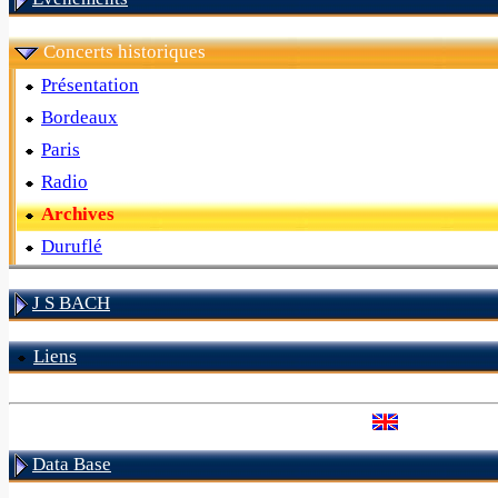
Concerts historiques
Présentation
Bordeaux
Paris
Radio
Archives
Duruflé
J S BACH
Liens
Data Base