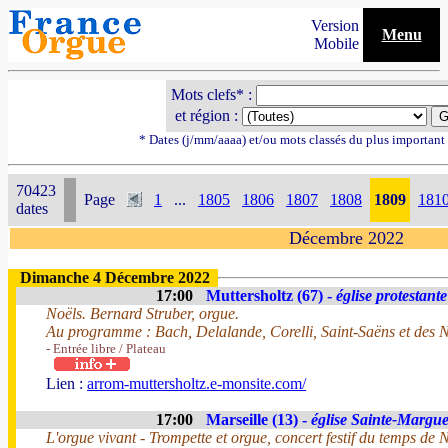
Version
Menu
Mobile
Mots clefs* :
et région :
* Dates (j/mm/aaaa) et/ou mots classés du plus importan
70423
Page
1
...
1805
1806
1807
1808
1809
181
dates
Décembre 2022
Dimanche 4 Décembre 2022
17:00
Muttersholtz (67) -
église protestante
Noëls. Bernard Struber, orgue.
Au programme : Bach, Delalande, Corelli, Saint-Saëns et des N
- Entrée libre / Plateau
Lien :
arrom-muttersholtz.e-monsite.com/
17:00
Marseille (13) -
église Sainte-Margue
L'orgue vivant - Trompette et orgue, concert festif du temps de 