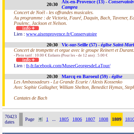
Aix-en-Provence (13) -
Conservatoir
20:30
Campra
Concert de Noël - les offrandes musicales.
Au programme : de Victoria, Fauré, Daquin, Bach, Tavener, Edw
Poulenc, Jackson et Nelson.
Lien :
www.aixenprovence.fr/Conservatoire
20:30
Vic-sur-Seille (57) -
église Saint-Mar
Concert de trompette et orgue avec le groupe Reinert et Durant
- Plein tarif : 10.00 € Enfants (Pour les - de 12 ans) : 5.00 €
Lien :
fr-fr.facebook.com/MuseeGeorgesdeLaTour/
20:30
Marcq en Baroeul (59) -
église
Les Ambassadeurs - La Grande Ecurie / Alexis Kossenko
Avec Sophie Gallagher, William Shelton, Benedict Hymas, St
Cantates de Bach
70423
Page
1
...
1805
1806
1807
1808
1809
181
dates