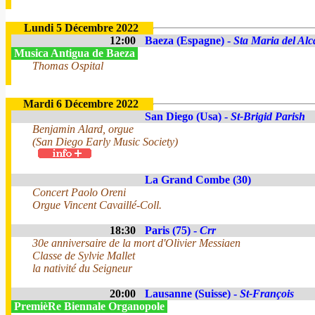
Lundi 5 Décembre 2022
12:00
Baeza (Espagne) -
Sta Maria del Alc
Musica Antigua de Baeza
Thomas Ospital
Mardi 6 Décembre 2022
San Diego (Usa) -
St-Brigid Parish
Benjamin Alard, orgue
(San Diego Early Music Society)
La Grand Combe (30)
Concert Paolo Oreni
Orgue Vincent Cavaillé-Coll.
18:30
Paris (75) -
Crr
30e anniversaire de la mort d'Olivier Messiaen
Classe de Sylvie Mallet
la nativité du Seigneur
20:00
Lausanne (Suisse) -
St-François
PremièRe Biennale Organopole