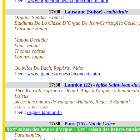
Lien :
www.orgueboucbelair.com/concerts.html
17:00
Lausanne (Suisse) -
cathédrale
Organic Sunday, Avent Ii
Etudiants De La Classe D’Orgue De Jean-ChristopHe Geiser,
Lausanne Hemu
Manon Devulder
Louis venant
Thomas vodzak
Lorenzo zaggia
OeuvRes De Bach, RopArtz, Widor
Lien :
www.grandesorgues.ch/concerts.htm
17:30
Lannion (22) -
église Saint-Jean-du
Alice Khayati, soprano et Jean L'Ange à l'orgue, co-titulaire d
Lisieux
pièces méconnues de Vaughan Williams, Reger et Stanford…
- Libre participation
Lien :
orgues-lannion.fr/
17:30
Paris (75) -
Val de Grâce
Xxx° saison des heures d’orgue • Xxv° saison des heures music
Farandouleto