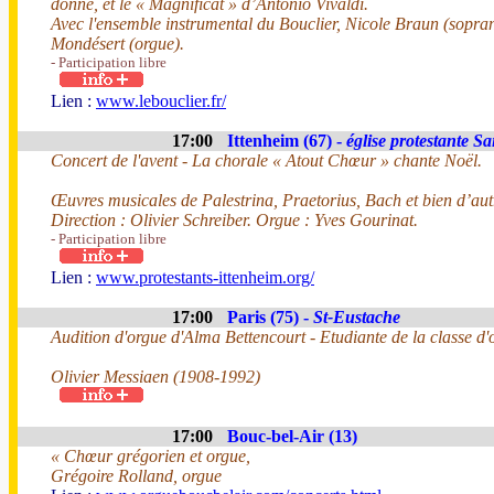
donné, et le « Magnificat » d’Antonio Vivaldi.
Avec l'ensemble instrumental du Bouclier, Nicole Braun (sopran
Mondésert (orgue).
- Participation libre
Lien :
www.lebouclier.fr/
17:00
Ittenheim (67) -
église protestante Sa
Concert de l'avent - La chorale « Atout Chœur » chante Noël.
Œuvres musicales de Palestrina, Praetorius, Bach et bien d’au
Direction : Olivier Schreiber. Orgue : Yves Gourinat.
- Participation libre
Lien :
www.protestants-ittenheim.org/
17:00
Paris (75) -
St-Eustache
Audition d'orgue d'Alma Bettencourt - Etudiante de la classe d
Olivier Messiaen (1908-1992)
17:00
Bouc-bel-Air (13)
« Chœur grégorien et orgue,
Grégoire Rolland, orgue