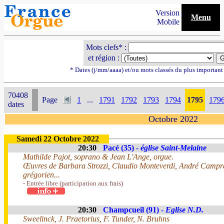
Version
Menu
Mobile
Mots clefs* :
et région :
* Dates (j/mm/aaaa) et/ou mots classés du plus importan
70408
Page
1
...
1791
1792
1793
1794
1795
179
dates
Octobre 2022
Samedi 22 Octobre 2022
20:30
Pacé (35) -
église Saint-Melaine
Mathilde Pajot, soprano & Jean L'Ange, orgue.
Œuvres de Barbara Strozzi, Claudio Monteverdi, André Campra
grégorien...
- Entrée libre (participation aux frais)
20:30
Champcueil (91) -
Eglise N.D.
Sweelinck, J. Praetorius, F. Tunder, N. Bruhns