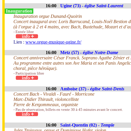
16:00
Ugine (73) -
église Saint-Laurent
Inauguration
Inauguration orgue Dunand-Quoirin
Concert inaugural avec Loris Barrucand, Louis-Noël Bestion
(à l’orgue à 2 et 4 mains, avec Bach, Buxtehude, Mozart et d’a
- Entrée libre
Lien :
www.orgue-musique-ugine.fr/
16:00
Metz (57) -
église Notre-Dame
Concert anniversaire César Franck. Soprano Agathe Zénier et 
Au programme entre autres son Ave Maria et son Panis Angelicu
choral, pièce héroïque).
- Participation libre
16:00
Amboise (37) -
église Saint-Denis
Concert Bach - Vivaldi - Fauré - Morricone
Marc-Didier Thirault, violoncelliste
Pierre de Kergommeaux, organiste
- Pas de réservation, billets en vente 30 à 45 minutes avant le concert.
16:00
Saint-Quentin (02) -
Temple
Jules Troisvaux, orgue et Dominique Hofer, violon.