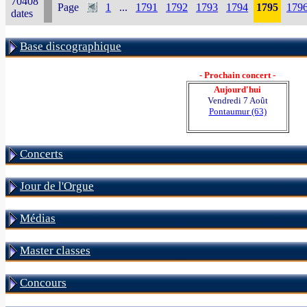
70408
Page
1
...
1791
1792
1793
1794
1795
179
dates
Base discographique
- Prochain concert -
Aujourd'hui
Vendredi 7 Août
Pontaumur (63)
Concerts
Jour de l'Orgue
Médias
Master classes
Concours