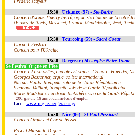
Frédéric Mayeur
15:30
Uckange (57) -
Ste-Barbe
Concert d'orgue Thierry Ferré, organiste titulaire de la cathédr
Œuvres de Boëly, Massenet, Franck, Mendelssohn, West, Rhein
15:30
Tourcoing (59) -
Sacré Coeur
Dariia Lytvishko
Concert pour l'Ukraine
15:30
Bergerac (24) -
église Notre-Dame
9e Festival Orgue en Fête
Concert 2 trompettes, timbales et orgue : Campra, Haendel, Mo
Georges Bessonnet, orgue, soliste international
Nicolas Pardo, trompette solo de la Garde Républicaine
Stéphane Vaillant, trompette solo de la Garde Républicaine
Marie-Madeleine Landrieu, timbalière solo de la Garde Républ
- 20€, gratuit -18 ans et demandeurs d’emploi
Lien :
www.orgue-bergerac.org/
15:30
Nice (06) -
St-Paul Pessicart
Concert Orgues et Cor de basset
Pascal Marsault, Orgues