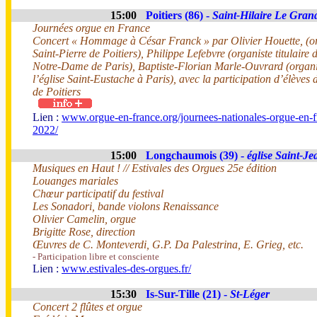
15:00
Poitiers (86) -
Saint-Hilaire Le Gran
Journées orgue en France
Concert « Hommage à César Franck » par Olivier Houette, (orga
Saint-Pierre de Poitiers), Philippe Lefebvre (organiste titulaire
Notre-Dame de Paris), Baptiste-Florian Marle-Ouvrard (organis
l’église Saint-Eustache à Paris), avec la participation d’élèves
de Poitiers
Lien :
www.orgue-en-france.org/journees-nationales-orgue-en-f
2022/
15:00
Longchaumois (39) -
église Saint-Je
Musiques en Haut ! // Estivales des Orgues 25e édition
Louanges mariales
Chœur participatif du festival
Les Sonadori, bande violons Renaissance
Olivier Camelin, orgue
Brigitte Rose, direction
Œuvres de C. Monteverdi, G.P. Da Palestrina, E. Grieg, etc.
- Participation libre et consciente
Lien :
www.estivales-des-orgues.fr/
15:30
Is-Sur-Tille (21) -
St-Léger
Concert 2 flûtes et orgue