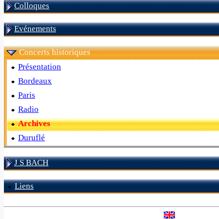
Colloques
Evénements
Concerts historiques
Présentation
Bordeaux
Paris
Radio
Archives
Duruflé
J S BACH
Liens