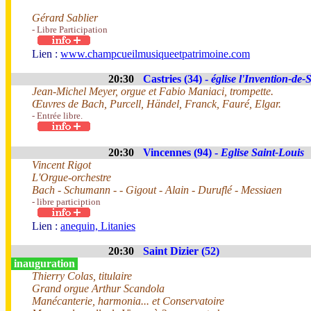
Gérard Sablier
- Libre Participation
Lien :
www.champcueilmusiqueetpatrimoine.com
20:30
Castries (34) -
église l'Invention-de-
Jean-Michel Meyer, orgue et Fabio Maniaci, trompette.
Œuvres de Bach, Purcell, Händel, Franck, Fauré, Elgar.
- Entrée libre.
20:30
Vincennes (94) -
Eglise Saint-Louis
Vincent Rigot
L'Orgue-orchestre
Bach - Schumann - - Gigout - Alain - Duruflé - Messiaen
- libre particiption
Lien :
anequin, Litanies
20:30
Saint Dizier (52)
inauguration
Thierry Colas, titulaire
Grand orgue Arthur Scandola
Manécanterie, harmonia... et Conservatoire