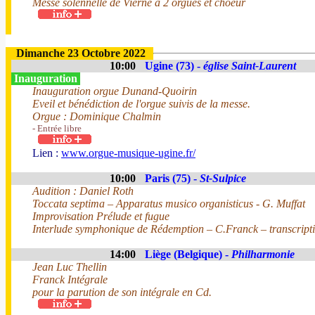
Messe solennelle de Vierne à 2 orgues et choeur
Dimanche 23 Octobre 2022
10:00
Ugine (73) -
église Saint-Laurent
Inauguration
Inauguration orgue Dunand-Quoirin
Eveil et bénédiction de l'orgue suivis de la messe.
Orgue : Dominique Chalmin
- Entrée libre
Lien :
www.orgue-musique-ugine.fr/
10:00
Paris (75) -
St-Sulpice
Audition : Daniel Roth
Toccata septima – Apparatus musico organisticus - G. Muffat
Improvisation Prélude et fugue
Interlude symphonique de Rédemption – C.Franck – transcript
14:00
Liège (Belgique) -
Philharmonie
Jean Luc Thellin
Franck Intégrale
pour la parution de son intégrale en Cd.