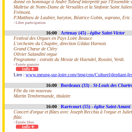
donné en hommage à André Tubeuf interprété par l’Ensemble v
Maîtrise de Notre-Dame de Versailles et la Sinfonie Saint Julie
Frémont.
P.Matthieu de Laubier, baryton, Béatrice Gobin, soprano, Eric
- Libre participation
16:00
Artenay (45) -
église Saint-Victor
Festival des Orgues en Pays Loire Beauce
L’orchestre du Chapitre, direction Gildas Harnois
Grand Chœur de Cléry
Olivier Salandini orgue
Programme : extraits du Messie de Haendel, Rossini, Verdi.
- Entrée gratuite
Lien :
www.meung-sur-loire.com//img/cms/Culturel/depliant-f
16:00
Bordeaux (33) -
St-Louis des Chartr
Fête du vin nouveau
Martin Tembremande, titulaire
16:00
Rarécourt (55) -
église Saint-Amant
Concert d'orgue et flûtes avec Joseph Recchia à l'orgue et Juli
flûte.
- Entrée libre.