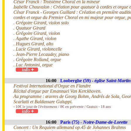
César Franck : Troisième Choral en la mineur
Isabelle Chauvalon : Création pour quatuor à cordes et orgu
César Franck - Georges Guillard : Création en première auditio
cordes et orgue du Premier Choral en mi majeur pour orgue, p
. Grégoire Girard, violon solo
. Quatuor Girard
. Grégoire Girard, violon
. Agathe Girard, violon
. Hugues Girard, alto
. Lucie Girard, violoncelle
. Jean-Pierre Lecaudey, piano
. Grégoire Rolland, orgue
. Luc Antonini, orgue
16:00
Looberghe (59) -
église Saint-Martin
Festival International d'Orgue en Flandre
Récital d'orgue par Emannuel Van Kerckhoven.
Au programme : œuvres de Georg Bohm, Andrés de Sola, Geor
Scarlatti et Baldassare Galuppi.
- 10€ le jour de l'évènement / 8€ en prévente / Gratuit - 18 ans
16:00
Paris (75) -
Notre-Dame-de-Lorette
Concert : Un Requiem allemand op.45 de Johannes Brahms