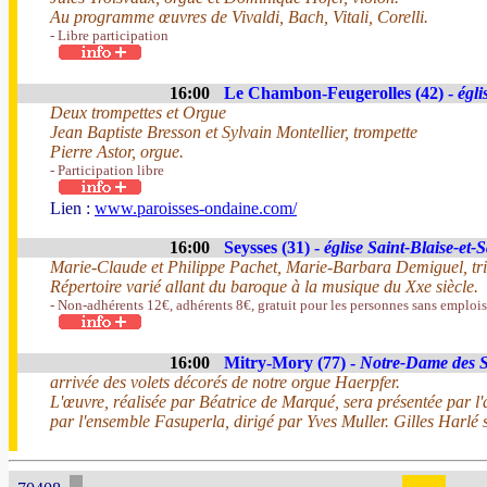
Au programme œuvres de Vivaldi, Bach, Vitali, Corelli.
- Libre participation
16:00
Le Chambon-Feugerolles (42) -
égli
Deux trompettes et Orgue
Jean Baptiste Bresson et Sylvain Montellier, trompette
Pierre Astor, orgue.
- Participation libre
Lien :
www.paroisses-ondaine.com/
16:00
Seysses (31) -
église Saint-Blaise-et-
Marie-Claude et Philippe Pachet, Marie-Barbara Demiguel, trio o
Répertoire varié allant du baroque à la musique du Xxe siècle.
- Non-adhérents 12€, adhérents 8€, gratuit pour les personnes sans emplois,
16:00
Mitry-Mory (77) -
Notre-Dame des S
arrivée des volets décorés de notre orgue Haerpfer.
L'œuvre, réalisée par Béatrice de Marqué, sera présentée par l'
par l'ensemble Fasuperla, dirigé par Yves Muller. Gilles Harlé s