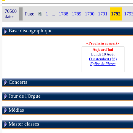
70560
Page
1
...
1788
1789
1790
1791
1792
179
dates
Base discographique
- Prochain concert -
Aujourd'hui
Lundi 10 Août
Questembert (56)
Eglise St Pierre
Concerts
Jour de l'Orgue
Médias
Master classes