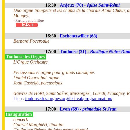
16:30
Anjeux (70) -
église Saint-Rémi
Duo orgue-trompette et les chants de la chorale Atout Chœur,
Mongey.
- Participation libre
16:30
Eschentzwiller (68)
Bernard Foccroulle
17:00
Toulouse (31) -
Basilique Notre-Dam
Toulouse les Orgues
L’Orgue Orchestre
Percussions et orgue pour grands classiques
Daniel Oyarzabal, orgue
Joan Castelló, percussions
Œuvres de Holst, Saint-Saëns, Mussorgski, Guridi, Prokofiev, 
Lien :
toulouse-les-orgues.org/festival/programmation/
17:00
Lyon (69) -
primatiale St Jean
Inauguration
concert.
Gabriel Marghiéri, titulaire
Guillaume Prieur, titulaire orgue Ahrend