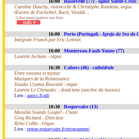
16:00
Bassevelle (77) -
église Sainte-Croix
Caroline Dauchy, violoncelle & Christophe Rondeau, orgue.
Œuvres de Pachelbel, Bach, Vivaldi…
- Libre participation aux frais.
16:00
Porto (Portugal) -
Igreja da Sra da 
Intégrale Franck par Eric Lebrun
16:00
Montereau-Fault-Yonne (77)
Laurent Jochum - orgue
16:30
Cahors (46) -
cathédrale
Entre roseaux et tuyaux
Musiques de la Renaissance
Yasuko Uyama-Bouvard : orgue
Laurent Le Chenadec : doulciane (ancêtre du basson)
Lien :
aaocc.fr.gd/
16:30
Roquevaire (13)
Massilia Sounds Gospel - Chant
Greg Richard - Direction
Rémi Collin - Orgue
Lien :
orgue-roquevaire.fr/programme/