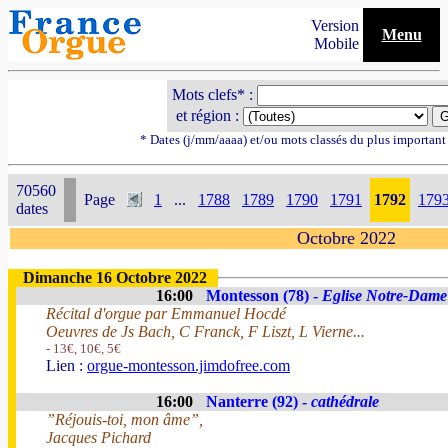
Version
Menu
Mobile
Mots clefs* :
et région :
* Dates (j/mm/aaaa) et/ou mots classés du plus importan
70560
Page
1
...
1788
1789
1790
1791
1792
179
dates
Octobre 2022
Dimanche 16 Octobre 2022
16:00
Montesson (78) -
Eglise Notre-Dame
Récital d'orgue par Emmanuel Hocdé
Oeuvres de Js Bach, C Franck, F Liszt, L Vierne...
- 13€, 10€, 5€
Lien :
orgue-montesson.jimdofree.com
16:00
Nanterre (92) -
cathédrale
”Réjouis-toi, mon âme”,
Jacques Pichard