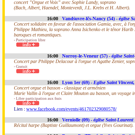
concert ”Orgue et Voix” avec Sophie Landy, soprano
(Bach, Albert, Haendel, Monteverdi, J.L. Krebs et H. Albert).
16:00
Vandśuvre-lčs-Nancy (54) -
église S
Concert solidaire en faveur de l'association Gamia, avec, à l'
Philippe Mathieu, la soprano Anna Isichenko et le ténor Harib 
baroques et romantiques.
- Participation libre
16:00
Norroy-le-Veneur (57) -
église Saint
Concert par Philippe Delacour à l'orgue et Agathe Zenier, sop
- Gratuit
16:00
Lyon 1er (69) -
Eglise Saint Vincent,
Concert orgue et basson - classique et arménien
Marie Vallin à l'orgue et Claire Mouton au basson, un voyage in
- Libre participation aux frais
Lien :
www.facebook.com/events/461702329080578/
16:00
Verniolle (09) -
église Saint-Laurent
Récital harpe (Baptiste Guillaumont) et orgue (Yves Gourinat).