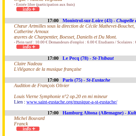
- Entrée libre (participation aux frais)
17:00
Monistrol-sur-Loire (43) -
Chapelle 
Chœur Artmilles sous la direction de Cécile Mathevet-Bouchet, 
Catherine Arnoux
œuvres de Charpentier, Boesset, Danielis et Du Mont.
- Plein tarif : 10.00 € Demandeurs d'emploi : 6.00 € Etudiants / Scolaires : 
17:00
Le Pecq (78) -
St-Thibaut
Claire Nadeau
L'élégance de la musique française
17:00
Paris (75) -
St-Eustache
Audition de François Olivier
Louis Vierne Symphonie n°2 op.20 en mi mineur
Lien :
www.saint-eustache.org/musique-a-st-eustache/
17:00
Hamburg Altona (Allemagne) -
Kult
Michel Bouvard
Franck