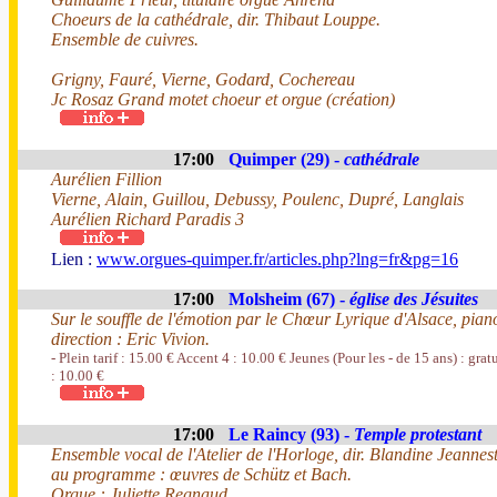
Choeurs de la cathédrale, dir. Thibaut Louppe.
Ensemble de cuivres.
Grigny, Fauré, Vierne, Godard, Cochereau
Jc Rosaz Grand motet choeur et orgue (création)
17:00
Quimper (29) -
cathédrale
Aurélien Fillion
Vierne, Alain, Guillou, Debussy, Poulenc, Dupré, Langlais
Aurélien Richard Paradis 3
Lien :
www.orgues-quimper.fr/articles.php?lng=fr&pg=16
17:00
Molsheim (67) -
église des Jésuites
Sur le souffle de l'émotion par le Chœur Lyrique d'Alsace, piano
direction : Eric Vivion.
- Plein tarif : 15.00 € Accent 4 : 10.00 € Jeunes (Pour les - de 15 ans) : gra
: 10.00 €
17:00
Le Raincy (93) -
Temple protestant
Ensemble vocal de l'Atelier de l'Horloge, dir. Blandine Jeannes
au programme : œuvres de Schütz et Bach.
Orgue : Juliette Regnaud