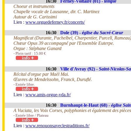
16:30
Ferney-Voltaire (01) -
temple
Choeur et instruments
Chapelle vocale de Lausanne, dir. C. Martinez
Autour de G. Carissimi
Lien :
www.orguedeferney.fr/concerts/
16:30
Dole (39) -
église du Sacré-Cœur
Magnificat (Durante, Pachelbel, Charpentier, Purcell, Rameau
Chœur Opus 39 accompagné par l'Ensemble Euterpe.
Orgue : Stéphane Ganard
- Plein tarif : 15.00 €
16:30
Ville d'Avray (92) -
Saint-Nicolas-S
Récital d'orgue par Maël Mai.
Œuvres de Mendelssohn, Franck, Duruflé.
- Entrée libre.
Lien :
www.amis-orgue-vda.fr/
16:30
Burnhaupt-le-Haut (68) -
église Sai
A Vuciata, les Voix Corses, polyphonies et également des pièces
- Entrée libre / Plateau
Lien :
www.renouonsaveclestraditions.fr/