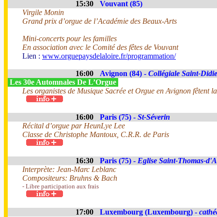
15:30
Vouvant (85)
Virgile Monin
Grand prix d’orgue de l’Académie des Beaux-Arts
Mini-concerts pour les familles
En association avec le Comité des fêtes de Vouvant
Lien :
www.orguepaysdelaloire.fr/programmation/
16:00
Avignon (84) -
Collégiale Saint-Didi
Les 30e Automnales De L’Orgue
Les organistes de Musique Sacrée et Orgue en Avignon fêtent la
16:00
Paris (75) -
St-Séverin
Récital d’orgue par HeunLye Lee
Classe de Christophe Mantoux, C.R.R. de Paris
16:30
Paris (75) -
Eglise Saint-Thomas-d'
Interprète: Jean-Marc Leblanc
Compositeurs: Bruhns & Bach
- Libre participation aux frais
17:00
Luxembourg (Luxembourg) -
cathé