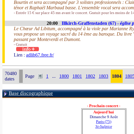
Bourtin et sera accompagné par 3 solistes professionnels : Cl
ténor et Raphaël Marbaud basse. L’ensemble vocal sera accom
- Entrée 15 € sur place 45 mn avant le concert. Gratuit pour les moins de 1
20:00
Illkirch-Graffenstaden (67) -
église 
Le Chœur Ad Libitum, accompagné à la viole par Marianne Rydz
vous propose un voyage sacré du 14 ème au baroque. Du livre V
passant par Monteverdi et Dumont.
- Gratuit
Lien :
adlib67.free.fr/
70480
Page
1
...
1800
1801
1802
1803
1804
180
dates
Base discographique
- Prochain concert -
Aujourd'hui
Dimanche 9 Août
Paris (75)
St-Sulpice