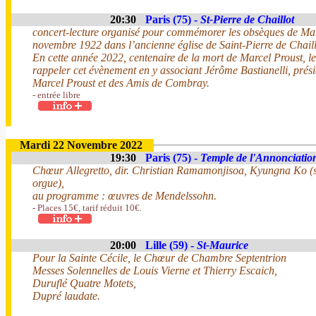
20:30
Paris (75) -
St-Pierre de Chaillot
concert-lecture organisé pour commémorer les obsèques de Marc
novembre 1922 dans l’ancienne église de Saint-Pierre de Chaill
En cette année 2022, centenaire de la mort de Marcel Proust, l
rappeler cet évènement en y associant Jérôme Bastianelli, prési
Marcel Proust et des Amis de Combray.
- entrée libre
Mardi 22 Novembre 2022
19:30
Paris (75) -
Temple de l'Annonciatio
Chœur Allegretto, dir. Christian Ramamonjisoa, Kyungna Ko (
orgue),
au programme : œuvres de Mendelssohn.
- Places 15€, tarif réduit 10€.
20:00
Lille (59) -
St-Maurice
Pour la Sainte Cécile, le Chœur de Chambre Septentrion
Messes Solennelles de Louis Vierne et Thierry Escaich,
Duruflé Quatre Motets,
Dupré laudate.