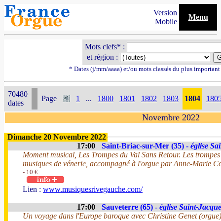
Version
Menu
Mobile
Mots clefs* :
et région :
* Dates (j/mm/aaaa) et/ou mots classés du plus importan
70480
Page
1
...
1800
1801
1802
1803
1804
180
dates
Novembre 2022
Dimanche 20 Novembre 2022
17:00
Saint-Briac-sur-Mer (35) -
église Sa
Moment musical, Les Trompes du Val Sans Retour. Les trompes 
musiques de vénerie, accompagné à l'orgue par Anne-Marie Co
- 10 €
Lien :
www.musiquesrivegauche.com/
17:00
Sauveterre (65) -
église Saint-Jacqu
Un voyage dans l'Europe baroque avec Christine Genet (orgue) 