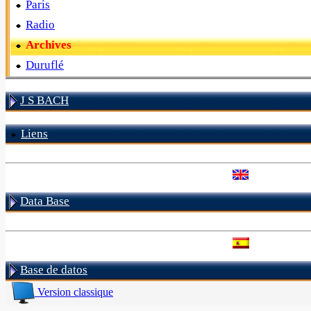
Paris
Radio
Archives
Duruflé
J S BACH
Liens
Data Base
Base de datos
Version classique