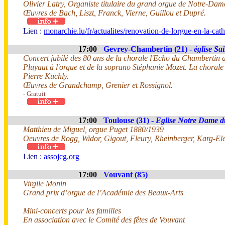
Olivier Latry, Organiste titulaire du grand orgue de Notre-Dam
Œuvres de Bach, Liszt, Franck, Vierne, Guillou et Dupré.
Lien :
monarchie.lu/fr/actualites/renovation-de-lorgue-en-la-c
17:00
Gevrey-Chambertin (21) -
église Sa
Concert jubilé des 80 ans de la chorale l'Echo du Chambertin a
Pluyaut à l'orgue et de la soprano Stéphanie Mozet. La chorale 
Pierre Kuchly.
Œuvres de Grandchamp, Grenier et Rossignol.
- Gratuit
17:00
Toulouse (31) -
Eglise Notre Dame d
Matthieu de Miguel, orgue Puget 1880/1939
Oeuvres de Rogg, Widor, Gigout, Fleury, Rheinberger, Karg-El
Lien :
assojcg.org
17:00
Vouvant (85)
Virgile Monin
Grand prix d’orgue de l’Académie des Beaux-Arts
Mini-concerts pour les familles
En association avec le Comité des fêtes de Vouvant