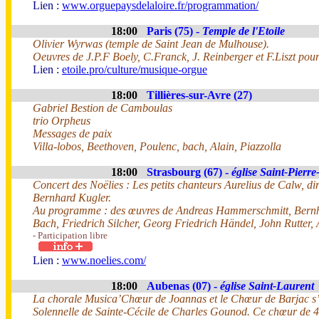
Lien :
www.orguepaysdelaloire.fr/programmation/
18:00
Paris (75) -
Temple de l'Etoile
Olivier Wyrwas (temple de Saint Jean de Mulhouse).
Oeuvres de J.P.F Boely, C.Franck, J. Reinberger et F.Liszt pour 
Lien :
etoile.pro/culture/musique-orgue
18:00
Tillières-sur-Avre (27)
Gabriel Bestion de Camboulas
trio Orpheus
Messages de paix
Villa-lobos, Beethoven, Poulenc, bach, Alain, Piazzolla
18:00
Strasbourg (67) -
église Saint-Pierre
Concert des Noëlies : Les petits chanteurs Aurelius de Calw, di
Bernhard Kugler.
Au programme : des œuvres de Andreas Hammerschmitt, Bernha
Bach, Friedrich Silcher, Georg Friedrich Händel, John Rutter
- Participation libre
Lien :
www.noelies.com/
18:00
Aubenas (07) -
église Saint-Laurent
La chorale Musica’Chœur de Joannas et le Chœur de Barjac s’
Solennelle de Sainte-Cécile de Charles Gounod. Ce chœur de 40