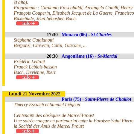
et alto).
Programme : Girolamo Frescobaldi, Arcangelo Corelli, Henry P
François Couperin, Elisabeth Jacquet de La Guerre, Francisco
Buxtehude, Jean-Sébastien Bach.
17:30
Monaco (06) -
St-Charles
Stéphane Catalanotti
Bergonzi, Crovetto, Carol, Giacone, ...
20:30
Angoulême (16) -
St-Martial
Frédéric Ledroit
Franck Leblois basson
Bach, Devienne, Ibert
Lundi 21 Novembre 2022
Paris (75) -
Saint-Pierre de Chaillot
Thierry Escaich et Samuel Liégeon
Centenaire des obsèques de Marcel Proust
Une soirée conçue en partenariat entre la Paroisse Saint Pierre 
la Société des Amis de Marcel Proust