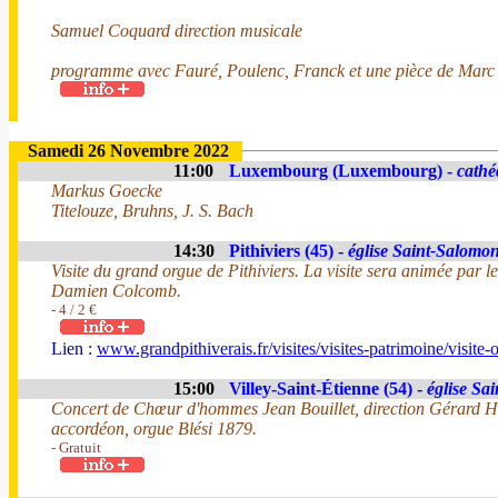
Samuel Coquard direction musicale
programme avec Fauré, Poulenc, Franck et une pièce de Marc
Samedi 26 Novembre 2022
11:00
Luxembourg (Luxembourg) -
cathé
Markus Goecke
Titelouze, Bruhns, J. S. Bach
14:30
Pithiviers (45) -
église Saint-Salomo
Visite du grand orgue de Pithiviers. La visite sera animée par l
Damien Colcomb.
- 4 / 2 €
Lien :
www.grandpithiverais.fr/visites/visites-patrimoine/visite-
15:00
Villey-Saint-Étienne (54) -
église Sa
Concert de Chœur d'hommes Jean Bouillet, direction Gérard He
accordéon, orgue Blési 1879.
- Gratuit