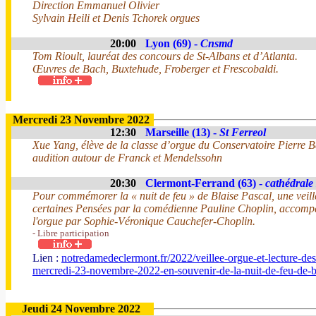
Direction Emmanuel Olivier
Sylvain Heili et Denis Tchorek orgues
20:00
Lyon (69) -
Cnsmd
Tom Rioult, lauréat des concours de St-Albans et d’Atlanta.
Œuvres de Bach, Buxtehude, Froberger et Frescobaldi.
Mercredi 23 Novembre 2022
12:30
Marseille (13) -
St Ferreol
Xue Yang, élève de la classe d’orgue du Conservatoire Pierre Ba
audition autour de Franck et Mendelssohn
20:30
Clermont-Ferrand (63) -
cathédrale
Pour commémorer la « nuit de feu » de Blaise Pascal, une veillé
certaines Pensées par la comédienne Pauline Choplin, accompa
l'orgue par Sophie-Véronique Cauchefer-Choplin.
- Libre participation
Lien :
notredamedeclermont.fr/2022/veillee-orgue-et-lecture-des
mercredi-23-novembre-2022-en-souvenir-de-la-nuit-de-feu-de-
Jeudi 24 Novembre 2022