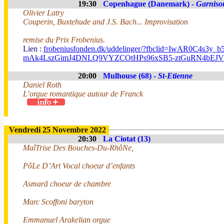
19:30
Copenhague (Danemark) -
Garniso
Olivier Latry
Couperin, Buxtehude and J.S. Bach... Improvisation
remise du Prix Frobenius.
Lien :
frobeniusfonden.dk/uddelinger/?fbclid=IwAR0C4s3y_b
mAk4LszGimJ4DNLQ9VYZCOtHPs96xSB5-ztGuRN4bEJ
20:00
Mulhouse (68) -
St-Etienne
Daniel Roth
L’orgue romantique autour de Franck
Vendredi 25 Novembre 2022
20:30
La Ciotat (13)
MaîTrise Des Bouches-Du-RhôNe,
PôLe D’Art Vocal choeur d’enfants
Asmarã choeur de chambre
Marc Scoffoni baryton
Emmanuel Arakelian orgue